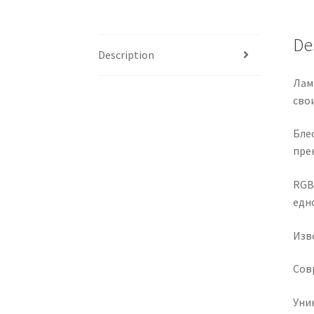
De
Description
Лам
сво
Бле
пре
RGB 
едно
Изв
Сов
Уни