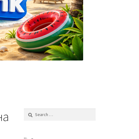
на
Search
for: