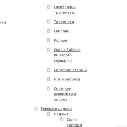
Електрични
тротинети
Тротинети
нач
Скироли
Ролери
Walkie-Talkie и
Bluetooth
слушалки
Спортски стегачи
Лов и риболов
Спортски
реквизити и
опрема
Греење и ладење
Ладење
Сплит
системи