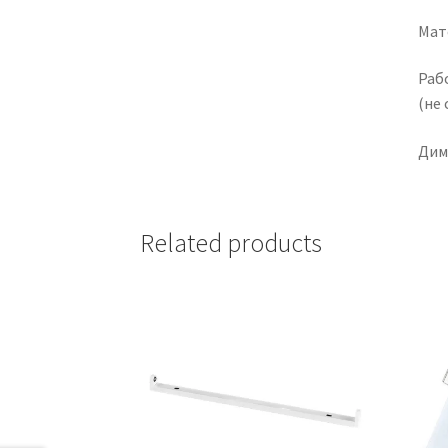
Мат
Раб
(не 
Диме
Related products