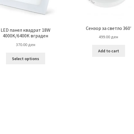
Сензор за светло 360′
LED панел квадрат 18W
4000K/6400K вграден
499.00
ден
370.00
ден
Add to cart
This
Select options
product
has
multiple
variants.
The
options
may
be
chosen
on
the