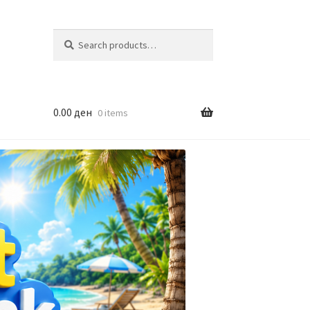
Search
Search
for:
0.00
ден
0 items