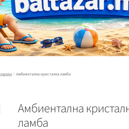
ларија
Амбиентална кристална ламба
Амбиентална кристал
ламба