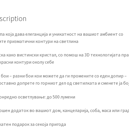
scription
па која дава елеганција и уникатност на вашиот амбиент со
ите призматични контури на светлина
ска како вистински кристал, со помош на 3D технологијата пр
красни контури околу себе
бои – разни бои кои можете да ги промените со еден допир –
ставно допрете го горниот дел од светилката и сменете ја бо
онредно осветлување: до 500 лумени
ршен додаток во вашиот дом, канцеларија, соба, маса или гра
катен подарок за секоја пригода