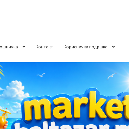
ошничка
Контакт
Корисничка подршка
става и начин на плаќање
Контакт
Корисничка подршка
а на производ
Сите производи
Услови за користење