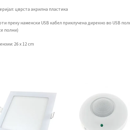
еријал: цврста акрилна пластика
оти преку наменски USB кабел приклучена дирекно во USB пол
се полни)
нзии: 26 х 12 cm