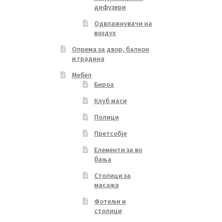
дифузери
Одвлажнувачи на
воздух
Опрема за двор, балкон
и градина
Мебел
Бироа
Клуб маси
Полици
Претсобје
Елементи за во
бања
Столици за
масажа
Фотељи и
столици