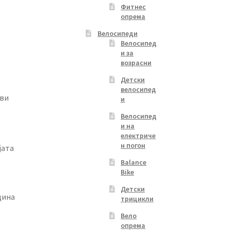
Фитнес
опрема
Велосипеди
Велосипед
и за
возрасни
Детски
велосипед
ави
и
Велосипед
и на
електриче
н погон
јата
Balance
Bike
Детски
дина
трицикли
Вело
опрема