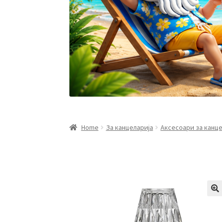
Home
За канцеларија
Аксесоари за канце