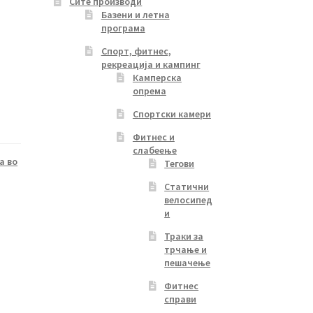
Сите производи
Базени и летна
програма
Спорт, фитнес,
рекреација и кампинг
Камперска
опрема
Спортски камери
Фитнес и
слабеење
а во
Тегови
Статични
велосипед
и
Траки за
трчање и
пешачење
Фитнес
справи