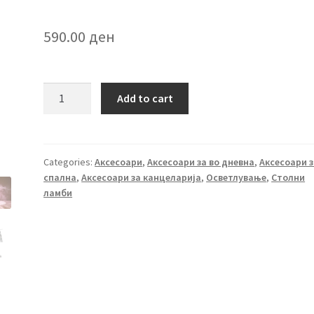
590.00
ден
Амбиентална
Add to cart
кристална
ламба
quantity
Categories:
Аксесоари
,
Аксесоари за во дневна
,
Аксесоари з
спална
,
Аксесоари за канцеларија
,
Осветлување
,
Столни
ламби