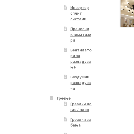
Инвертер
сплит
системи
Преносни
климатизе
ри
Вентилато
ри за
разладува
ње
Воздушни
разладува
чи
Греење
Греалки на
гас / плин
Греалки за
бања