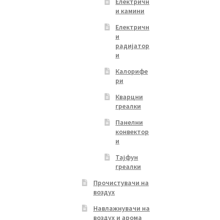
Електричн
и камини
Електричн
и
радијатор
и
Калорифе
ри
Кварцни
греалки
Панелни
конвектор
и
Тајфун
греалки
Прочистувачи на
воздух
Навлажнувачи на
воздух и арома