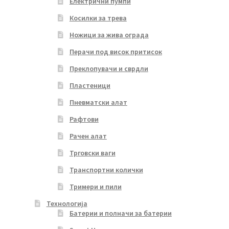
Електрични пумпи
Косилки за трева
Ножици за жива ограда
Перачи под висок притисок
Преклопувачи и сврдли
Пластеници
Пневматски алат
Рафтови
Рачен алат
Трговски ваги
Транспортни колички
Тримери и пили
Технологија
Батерии и полначи за батерии