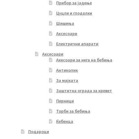
Прибор за јадење
Цуцли и глодалки
Шишиња
Аксесоари
Електрични апарати
Аксесоари
Акесоари за нега на бебиња
Антиколик
За мајката
Заштитна ограда за кревет
Перници
Торби за бебиња
Ќебенца
Подароци