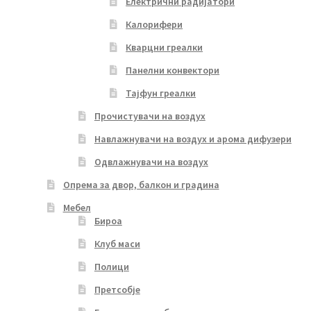
Електрични радијатори
Калорифери
Кварцни греалки
Панелни конвектори
Тајфун греалки
Прочистувачи на воздух
Навлажнувачи на воздух и арома дифузери
Одвлажнувачи на воздух
Опрема за двор, балкон и градина
Мебел
Бироа
Клуб маси
Полици
Претсобје