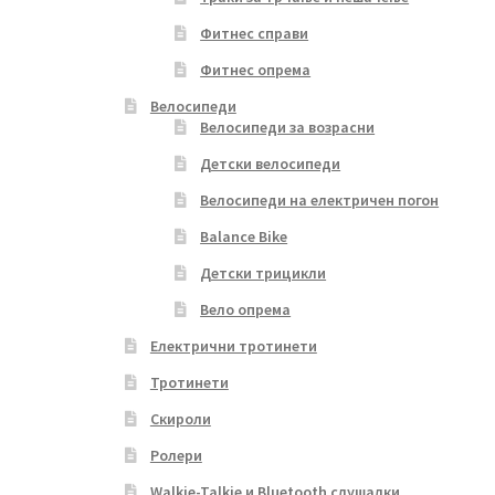
Фитнес справи
Фитнес опрема
Велосипеди
Велосипеди за возрасни
Детски велосипеди
Велосипеди на електричен погон
Balance Bike
Детски трицикли
Вело опрема
Електрични тротинети
Тротинети
Скироли
Ролери
Walkie-Talkie и Bluetooth слушалки