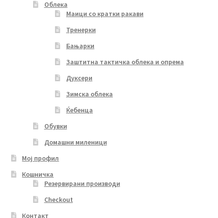
Облека
Маици со кратки ракави
Тренерки
Бањарки
Заштитна тактичка облека и опрема
Дуксери
Зимска облека
Ќебенца
Обувки
Домашни миленици
Мој профил
Кошничка
Резервирани производи
Checkout
Контакт