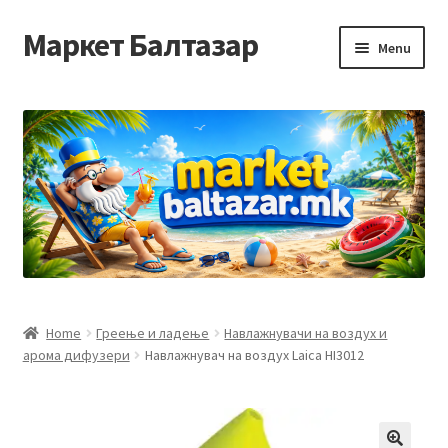
Маркет Балтазар
Skip
Skip
Menu
to
to
navigation
content
Home
Checkout
Homepage
Privacy Policy
Достава и начин на плаќање
Home
Греење и ладење
Навлажнувачи на воздух и
арома дифузери
Навлажнувач на воздух Laica HI3012
Контакт
Корисничка подршка