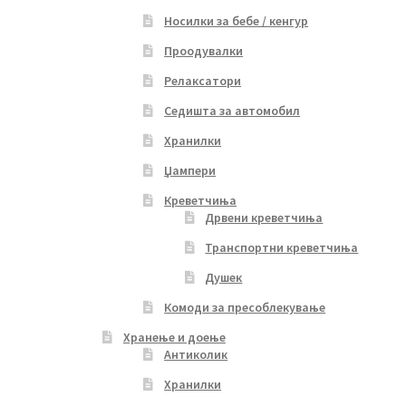
Носилки за бебе / кенгур
Проодувалки
Релаксатори
Седишта за автомобил
Хранилки
Џампери
Креветчиња
Дрвени креветчиња
Транспортни креветчиња
Душек
Комоди за пресоблекување
Хранење и доење
Антиколик
Хранилки