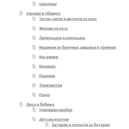
Сијалици
Здравје и убавина
Четки, пегли и виткачи за коса
Фенови за коса
Депилација и епилација
Машинки за бричење, шишање и тримери
Масажери
Маникир
Педикир
Термометри
Разно
Деца и бебиња
Училишен прибор
Детски играчки
Батерии и полначи за батерии