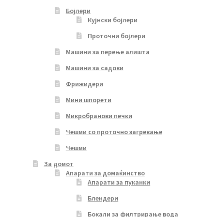
Бојлери
Кујнски бојлери
Проточни бојлери
Машини за перење алишта
Машини за садови
Фрижидери
Мини шпорети
Микробранови печки
Чешми со проточно загревање
Чешми
За домот
Апарати за домаќинство
Апарати за пуканки
Блендери
Бокали за филтрирање вода