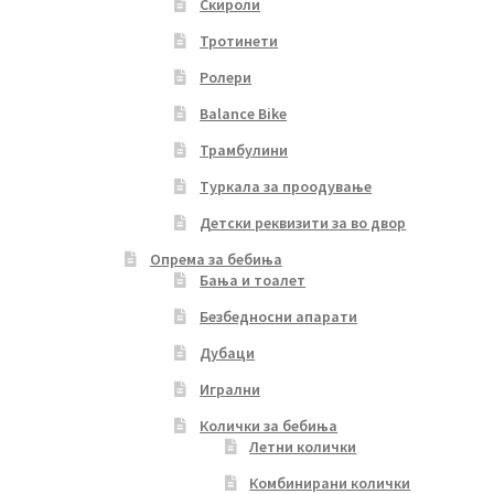
Скироли
Тротинети
Ролери
Balance Bike
Трамбулини
Туркала за проодување
Детски реквизити за во двор
Опрема за бебиња
Бања и тоалет
Безбедносни апарати
Дубаци
Игрални
Колички за бебиња
Летни колички
Комбинирани колички