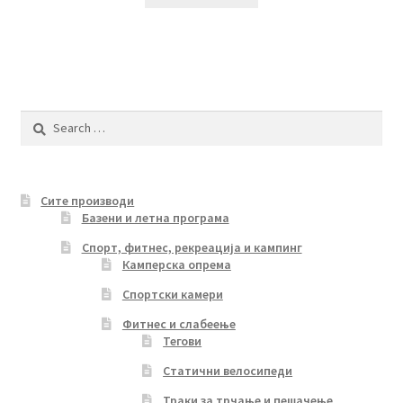
Search
for:
Сите производи
Базени и летна програма
Спорт, фитнес, рекреација и кампинг
Камперска опрема
Спортски камери
Фитнес и слабеење
Тегови
Статични велосипеди
Траки за трчање и пешачење