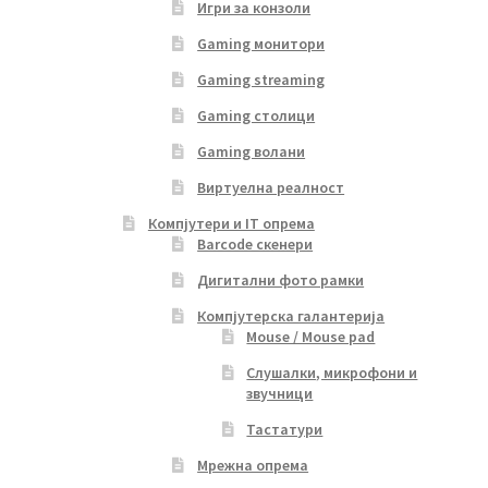
Игри за конзоли
Gaming монитори
Gaming streaming
Gaming столици
Gaming волани
Виртуелна реалност
Компјутери и IT опрема
Barcode скенери
Дигитални фото рамки
Компјутерска галантерија
Mouse / Mouse pad
Слушалки, микрофони и
звучници
Тастатури
Мрежна опрема