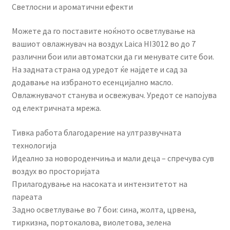
Светлосни и ароматични ефекти
Можете да го поставите ноќното осветлување на
вашиот овлажнувач на воздух Laica HI3012 во до 7
различни бои или автоматски да ги менувате сите бои.
На задната страна од уредот ќе најдете и сад за
додавање на избраното есенцијално масло.
Овлажнувачот станува и освежувач. Уредот се напојува
од електричната мрежа.
Тивка работа благодарение на ултразвучната
технологија
Идеално за новороденчиња и мали деца – спречува сув
воздух во просторијата
Прилагодување на насоката и интензитетот на
пареата
Задно осветлување во 7 бои: сина, жолта, црвена,
тиркизна, портокалова, виолетова, зелена