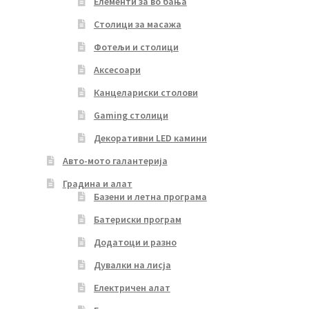
Елементи за во бања
Столици за масажа
Фотељи и столици
Аксесоари
Канцелариски столови
Gaming столици
Декоративни LED камини
Авто-мото галантерија
Градина и алат
Базени и летна програма
Батериски програм
Додатоци и разно
Дувалки на лисја
Електричен алат