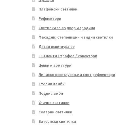
Плафонски светилки
Рефлектори
Светилки за во двор и градина
Фасадни, степенишни и ѕидни светилки
Диско осветлување
LED ленти / трафоа / конектори
Цевки и арматури
Линиско осветлување и спот рефлектори
Столни ламби
Подни ламби
Улични светилки
Соларни светилки
Батериски светилки