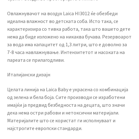
Овлажнувачот на воздух Laica HI3012 ќе обезбеди
идеална влажност во детската соба. Исто така, се
карактеризира со тивка работа, така што вашето дете
нема да биде изложено на никаква бучава. Резервоарот
за вода има капацитет од 1,3 литри, што е доволно за
7-8 часа навлажнување. Интензитетот и насоката на
пареата се прилагодливи.
Италијански дизајн
Целата линија на Laica Baby е украсена со комбинација
од зелена и бела боја. Сите производи се изработени
имајќи ја предвид безбедноста на децата, што значи
дека нема остри рабови и нетоксични материјали.
Материјалите што се користат ги исполнуваат и
најстрогите европски стандарди.