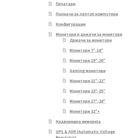
Печатари
Полначи за лаптоп компјутери
Конфигурации
Монитори и држачи за монитори
Држачи за монитори
Монитори 7″-18″
Монитори 19″-20″
Gaming монитори
Монитори 21″-22″
Монитори 23″-25″
Монитори 27″-28″
Монитори 32″+
Надворешна меморија
UPS & AVR (Automatic Voltage
Regulator)