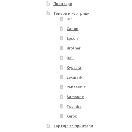
Принтери
Тонери и кертриџи
HP
Canon
Epson
Brother
Dell
Kyocera
Lexmark
Panasonic
Samsung
Toshiba
Xerox
Хартија за принтери