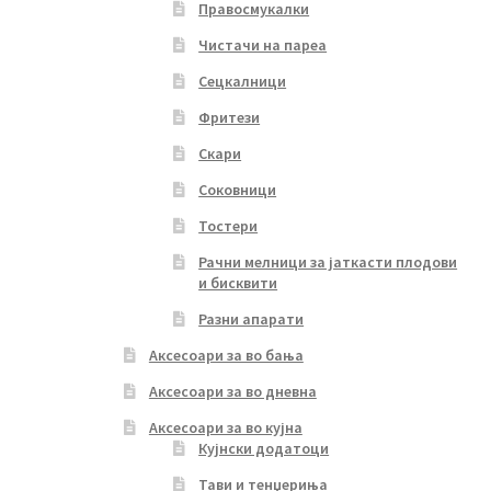
Правосмукалки
Чистачи на пареа
Сецкалници
Фритези
Скари
Соковници
Тостери
Рачни мелници за јаткасти плодови
и бисквити
Разни апарати
Аксесоари за во бања
Аксесоари за во дневна
Аксесоари за во кујна
Кујнски додатоци
Тави и тенџериња