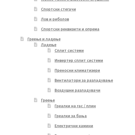
Спортски стегачи
Лов и риболов
Спортски реквизити и опрема
Греење и ладење
Ладење
Сплит системи
Инвертер сплит системи
Преносни климатизери
Вентилатори за разладување
Воздушни разладувачи
Греење
Греалки на гас / плин
Греалки за бања
Електрични камини