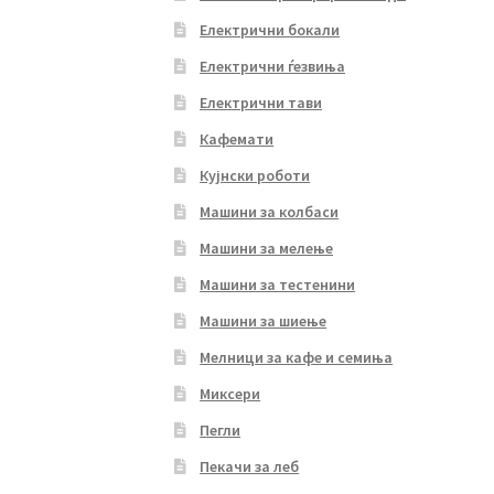
Електрични бокали
Електрични ѓезвиња
Електрични тави
Кафемати
Кујнски роботи
Машини за колбаси
Машини за мелење
Машини за тестенини
Машини за шиење
Мелници за кафе и семиња
Миксери
Пегли
Пекачи за леб