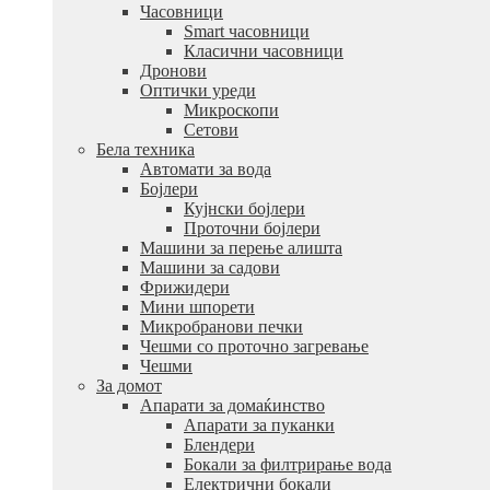
Часовници
Smart часовници
Класични часовници
Дронови
Оптички уреди
Микроскопи
Сетови
Бела техника
Автомати за вода
Бојлери
Кујнски бојлери
Проточни бојлери
Машини за перење алишта
Машини за садови
Фрижидери
Мини шпорети
Микробранови печки
Чешми со проточно загревање
Чешми
За домот
Апарати за домаќинство
Апарати за пуканки
Блендери
Бокали за филтрирање вода
Електрични бокали