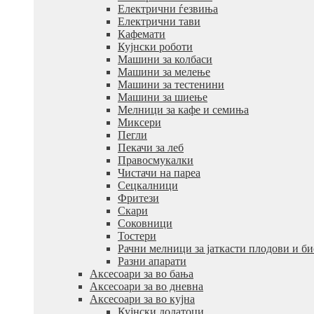
Електрични ѓезвиња
Електрични тави
Кафемати
Кујнски роботи
Машини за колбаси
Машини за мелење
Машини за тестенини
Машини за шиење
Мелници за кафе и семиња
Миксери
Пегли
Пекачи за леб
Правосмукалки
Чистачи на пареа
Сецкалници
Фритези
Скари
Соковници
Тостери
Рачни мелници за јаткасти плодови и б
Разни апарати
Аксесоари за во бања
Аксесоари за во дневна
Аксесоари за во кујна
Кујнски додатоци