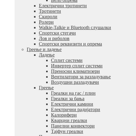
Вело опрема
Електрични тротинети
Тротинети
Скироли
Ролери
Walkie-Talkie и Bluetooth слушалки
Спортски стегачи
Лов и риболов
Спортски реквизити и опрема
Греење и ладење
Ладење
Сплит системи
Инвертер сплит системи
Преносни климатизери
Вентилатори за разладување
Воздушни разладувачи
Греење
Греалки на гас / плин
Греалки за бања
Електрични камини
Електрични радијатори
Калорифери
Кварцни греалки
Панелни конвектори
Тајфун греалки