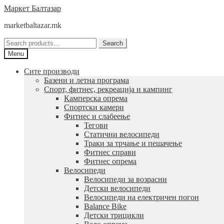
Skip
Skip
Маркет Балтазар
to
to
marketbaltazar.mk
navigation
content
Search
Search
for:
Menu
Сите производи
Базени и летна програма
Спорт, фитнес, рекреација и кампинг
Камперска опрема
Спортски камери
Фитнес и слабеење
Тегови
Статични велосипеди
Траки за трчање и пешачење
Фитнес справи
Фитнес опрема
Велосипеди
Велосипеди за возрасни
Детски велосипеди
Велосипеди на електричен погон
Balance Bike
Детски трицикли