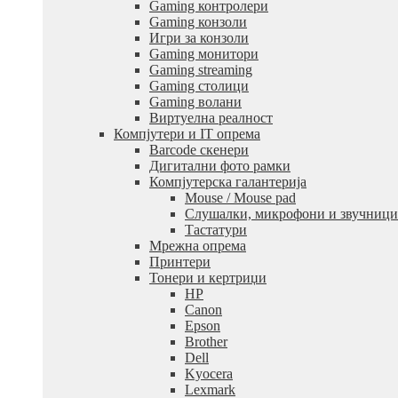
Gaming контролери
Gaming конзоли
Игри за конзоли
Gaming монитори
Gaming streaming
Gaming столици
Gaming волани
Виртуелна реалност
Компјутери и IT опрема
Barcode скенери
Дигитални фото рамки
Компјутерска галантерија
Mouse / Mouse pad
Слушалки, микрофони и звучници
Тастатури
Мрежна опрема
Принтери
Тонери и кертриџи
HP
Canon
Epson
Brother
Dell
Kyocera
Lexmark