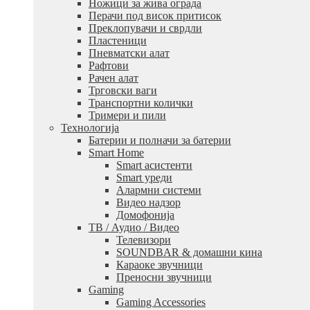
Ножици за жива ограда
Перачи под висок притисок
Преклопувачи и сврдли
Пластеници
Пневматски алат
Рафтови
Рачен алат
Трговски ваги
Транспортни колички
Тримери и пили
Технологија
Батерии и полначи за батерии
Smart Home
Smart асистенти
Smart уреди
Алармни системи
Видео надзор
Домофонија
ТВ / Аудио / Видео
Телевизори
SOUNDBAR & домашни кина
Караоке звучници
Преносни звучници
Gaming
Gaming Accessories