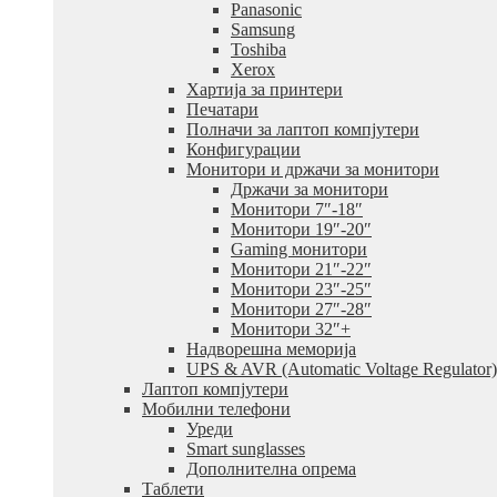
Panasonic
Samsung
Toshiba
Xerox
Хартија за принтери
Печатари
Полначи за лаптоп компјутери
Конфигурации
Монитори и држачи за монитори
Држачи за монитори
Монитори 7″-18″
Монитори 19″-20″
Gaming монитори
Монитори 21″-22″
Монитори 23″-25″
Монитори 27″-28″
Монитори 32″+
Надворешна меморија
UPS & AVR (Automatic Voltage Regulator)
Лаптоп компјутери
Мобилни телефони
Уреди
Smart sunglasses
Дополнителна опрема
Таблети