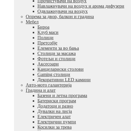
Прочистувачи на воздух
Навлажнувачи на воздух и арома дифузери
Одвлажнувачи на воздух
Опрема за двор, балкон и градина
Мебел
Бироа
Клуб маси
Полици
Претсобје
Елементи за во бања
Столици за масажа
Фотељи и столици
Аксесоари
Канцелариски столови
Gaming столици
Декоративни LED камини
Авто-мото галантерија
Градина и алат
Базени и летна програма
Батериски програм
Додатоци и разно
Дувалки на лисја
Електричен алат
Електрични пумпи
Косилки за трева