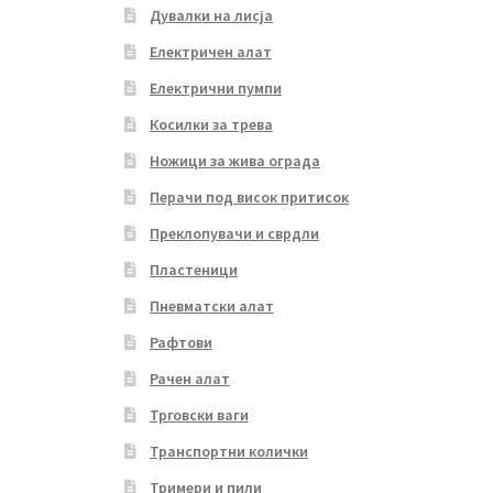
Дувалки на лисја
Електричен алат
Електрични пумпи
Косилки за трева
Ножици за жива ограда
Перачи под висок притисок
Преклопувачи и сврдли
Пластеници
Пневматски алат
Рафтови
Рачен алат
Трговски ваги
Транспортни колички
Тримери и пили