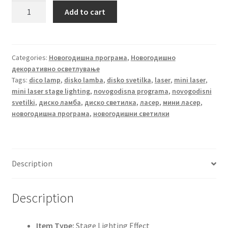
LED
Add to cart
full
color
rotating
lamp
Categories:
Новогодишна програма
,
Новогодишно
декоративно осветлување
quantity
Tags:
dico lamp
,
disko lamba
,
disko svetilka
,
laser
,
mini laser
,
mini laser stage lighting
,
novogodisna programa
,
novogodisni
svetilki
,
диско ламба
,
диско светилка
,
ласер
,
мини ласер
,
новогодишна програма
,
новогодишни светилки
Description
Description
Item Type:
Stage Lighting Effect