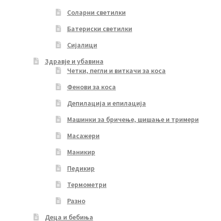
Соларни светилки
Батериски светилки
Сијалици
Здравје и убавина
Четки, пегли и виткачи за коса
Фенови за коса
Депилација и епилација
Машинки за бричење, шишање и тримери
Масажери
Маникир
Педикир
Термометри
Разно
Деца и бебиња