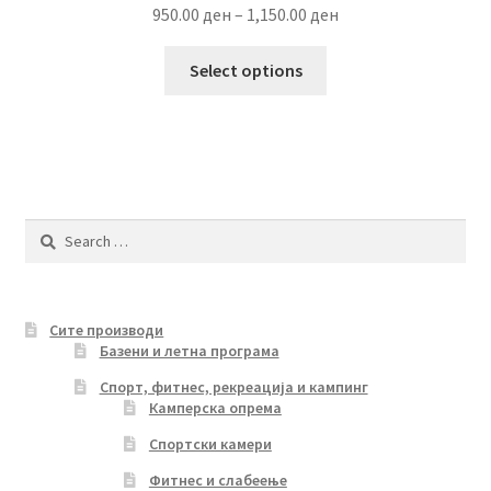
Price
950.00
ден
–
1,150.00
ден
range:
This
950.00 ден
Select options
product
through
has
1,150.00 ден
multiple
variants.
The
options
Search
may
for:
be
chosen
Сите производи
on
Базени и летна програма
the
product
Спорт, фитнес, рекреација и кампинг
Камперска опрема
page
Спортски камери
Фитнес и слабеење