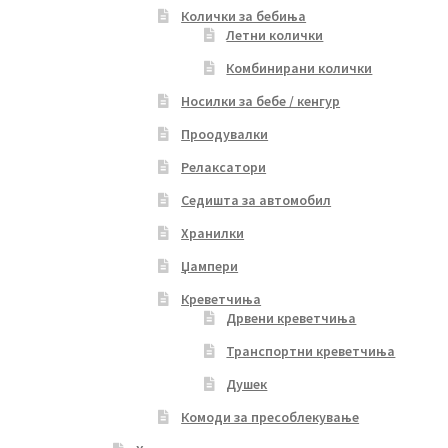
Колички за бебиња
Летни колички
Комбинирани колички
Носилки за бебе / кенгур
Проодувалки
Релаксатори
Седишта за автомобил
Хранилки
Џампери
Креветчиња
Дрвени креветчиња
Транспортни креветчиња
Душек
Комоди за пресоблекување