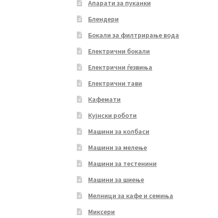
Апарати за пуканки
Блендери
Бокали за филтрирање вода
Електрични бокали
Електрични ѓезвиња
Електрични тави
Кафемати
Кујнски роботи
Машини за колбаси
Машини за мелење
Машини за тестенини
Машини за шиење
Мелници за кафе и семиња
Миксери