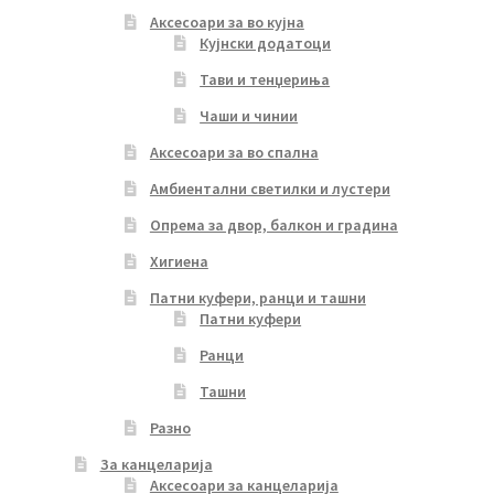
Аксесоари за во кујна
Кујнски додатоци
Тави и тенџериња
Чаши и чинии
Аксесоари за во спална
Амбиентални светилки и лустери
Опрема за двор, балкон и градина
Хигиена
Патни куфери, ранци и ташни
Патни куфери
Ранци
Ташни
Разно
За канцеларија
Аксесоари за канцеларија