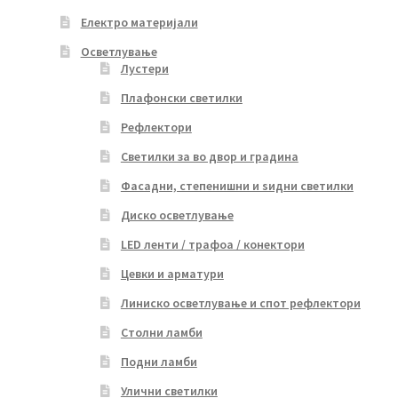
Електро материјали
Осветлување
Лустери
Плафонски светилки
Рефлектори
Светилки за во двор и градина
Фасадни, степенишни и ѕидни светилки
Диско осветлување
LED ленти / трафоа / конектори
Цевки и арматури
Линиско осветлување и спот рефлектори
Столни ламби
Подни ламби
Улични светилки