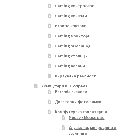
Gaming контролери
Gaming конзоли
Игри за конзоли
Gaming монитори
Gaming streaming
Gaming столици
Gaming волани
Виртуелна реалност
Компјутери и IT опрема
Barcode скенери
Дигитални фото рамки
Компјутерска галантерија
Mouse / Mouse pad
Слушалки, микрофони и
звучници