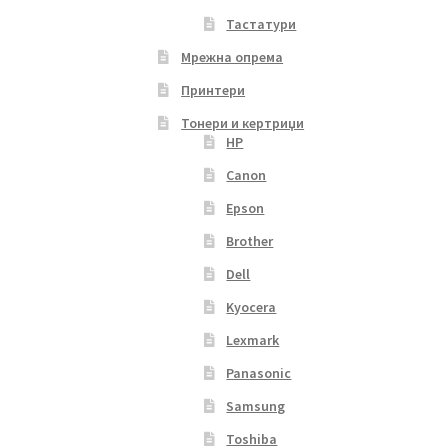
Тастатури
Мрежна опрема
Принтери
Тонери и кертриџи
HP
Canon
Epson
Brother
Dell
Kyocera
Lexmark
Panasonic
Samsung
Toshiba