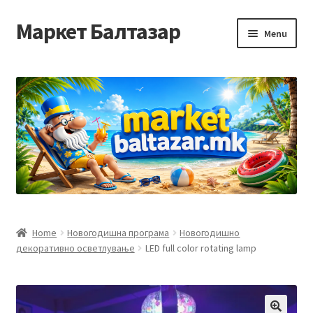
Маркет Балтазар
Skip
Skip
Menu
to
to
navigation
content
Home
Checkout
Homepage
Privacy Policy
Достава и начин на плаќање
Home
Новогодишна програма
Новогодишно
декоративно осветлување
LED full color rotating lamp
Контакт
Корисничка подршка