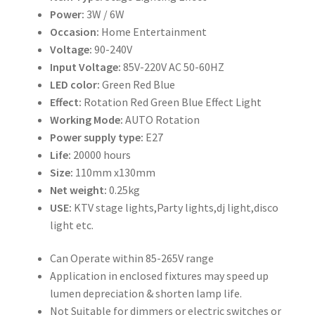
Power:
3W / 6W
Occasion:
Home Entertainment
Voltage:
90-240V
Input Voltage:
85V-220V AC 50-60HZ
LED color:
Green Red Blue
Effect:
Rotation Red Green Blue Effect Light
Working Mode:
AUTO Rotation
Power supply type:
E27
Life:
20000 hours
Size:
110mm x130mm
Net weight:
0.25kg
USE:
KTV stage lights,Party lights,dj light,disco
light etc.
Can Operate within 85-265V range
Application in enclosed fixtures may speed up
lumen depreciation & shorten lamp life.
Not Suitable for dimmers or electric switches or