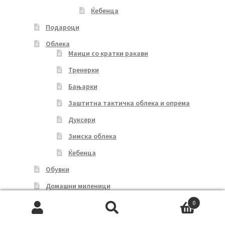
Ќебенца
Подароци
Облека
Маици со кратки ракави
Тренерки
Бањарки
Заштитна тактичка облека и опрема
Дуксери
Зимска облека
Ќебенца
Обувки
Домашни миленици
Мој профил
0
Search
Search
Кошничка