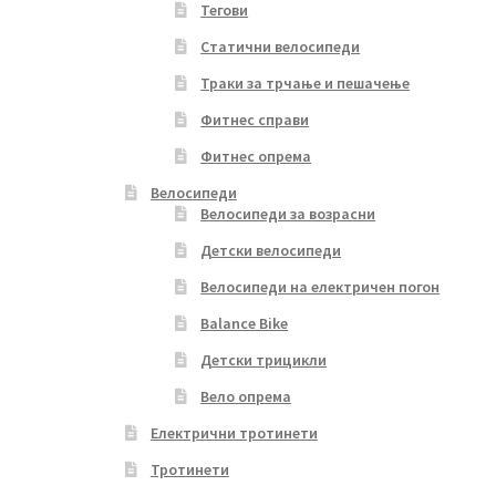
Тегови
Статични велосипеди
Траки за трчање и пешачење
Фитнес справи
Фитнес опрема
Велосипеди
Велосипеди за возрасни
Детски велосипеди
Велосипеди на електричен погон
Balance Bike
Детски трицикли
Вело опрема
Електрични тротинети
Тротинети