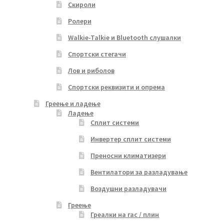
Скироли
Ролери
Walkie-Talkie и Bluetooth слушалки
Спортски стегачи
Лов и риболов
Спортски реквизити и опрема
Греење и ладење
Ладење
Сплит системи
Инвертер сплит системи
Преносни климатизери
Вентилатори за разладување
Воздушни разладувачи
Греење
Греалки на гас / плин