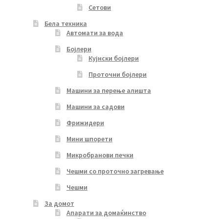
Сетови
Бела техника
Автомати за вода
Бојлери
Кујнски бојлери
Проточни бојлери
Машини за перење алишта
Машини за садови
Фрижидери
Мини шпорети
Микробранови печки
Чешми со проточно загревање
Чешми
За домот
Апарати за домаќинство