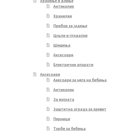
Хранење и доење
Антиколик
Хранилки
Прибор за јадење
Цуцли и глодалки
Шишиња
Аксесоари
Електрични апарати
Аксесоари
Акесоари за нега на бебиња
Антиколик
За мајката
Заштитна ограда за кревет
Перници
Торби за бебиња