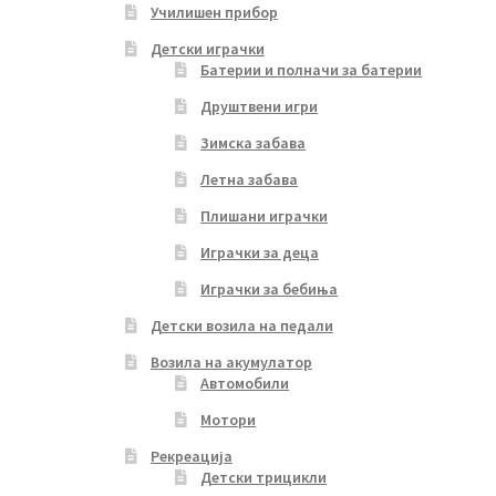
Училишен прибор
Детски играчки
Батерии и полначи за батерии
Друштвени игри
Зимска забава
Летна забава
Плишани играчки
Играчки за деца
Играчки за бебиња
Детски возила на педали
Возила на акумулатор
Автомобили
Мотори
Рекреација
Детски трицикли