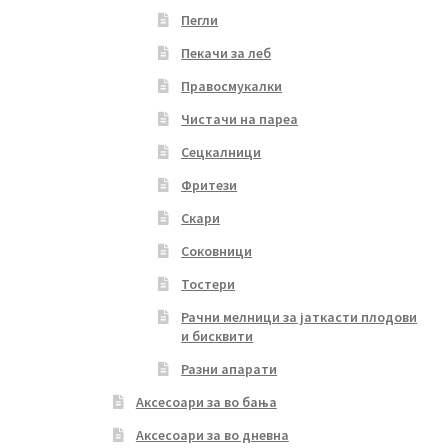
Пегли
Пекачи за леб
Правосмукалки
Чистачи на пареа
Сецкалници
Фритези
Скари
Соковници
Тостери
Рачни мелници за јаткасти плодови
и бисквити
Разни апарати
Аксесоари за во бања
Аксесоари за во дневна