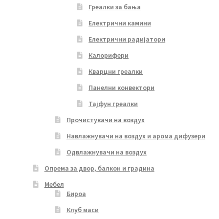
Греалки за бања
Електрични камини
Електрични радијатори
Калорифери
Кварцни греалки
Панелни конвектори
Тајфун греалки
Прочистувачи на воздух
Навлажнувачи на воздух и арома дифузери
Одвлажнувачи на воздух
Опрема за двор, балкон и градина
Мебел
Бироа
Клуб маси