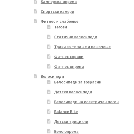
Камперска опрема
page
Спортски камери
Фитнес и слабеење
Тегови
Статични велосипеди
Траки за трчање и пешачење
Фитнес справи
Фитнес опрема
Велосипеди
Велосипеди за возрасни
Детски велосипеди
Велосипеди на електричен погон
Balance Bike
Детски трицикли
Вело опрема