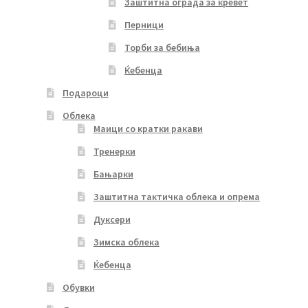
Заштитна ограда за кревет
Перници
Торби за бебиња
Ќебенца
Подароци
Облека
Маици со кратки ракави
Тренерки
Бањарки
Заштитна тактичка облека и опрема
Дуксери
Зимска облека
Ќебенца
Обувки