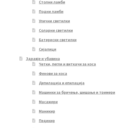
Столни ламби
Подни ламби
Улични светилки
Соларни светилки
Батериски светилки
Сијалици
Здравје и убавина
Четки, пегли и виткачи за коса
Фенови за коса
Депилација и епилација
Машинки за бричење, шишање и тримери
Масажери
Маникир
Педикир