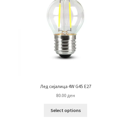
Лед сијалица 4W G45 Е27
80.00
ден
This
Select options
product
has
multiple