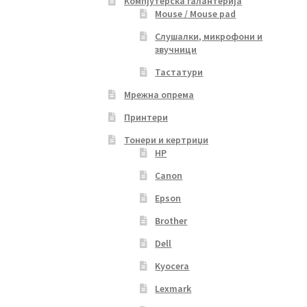
Компјутерска галантерија
Mouse / Mouse pad
Слушалки, микрофони и
звучници
Тастатури
Мрежна опрема
Принтери
Тонери и кертриџи
HP
Canon
Epson
Brother
Dell
Kyocera
Lexmark