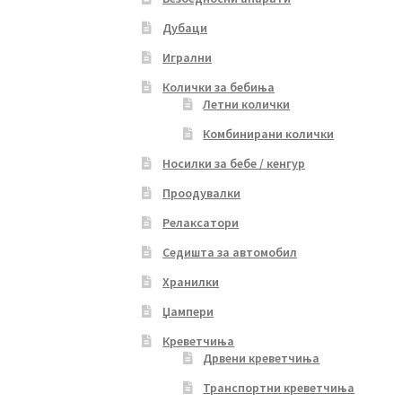
Дубаци
Игрални
Колички за бебиња
Летни колички
Комбинирани колички
Носилки за бебе / кенгур
Проодувалки
Релаксатори
Седишта за автомобил
Хранилки
Џампери
Креветчиња
Дрвени креветчиња
Транспортни креветчиња