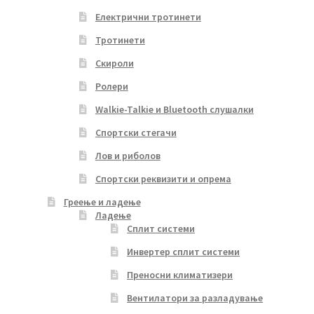
Електрични тротинети
Тротинети
Скироли
Ролери
Walkie-Talkie и Bluetooth слушалки
Спортски стегачи
Лов и риболов
Спортски реквизити и опрема
Греење и ладење
Ладење
Сплит системи
Инвертер сплит системи
Преносни климатизери
Вентилатори за разладување