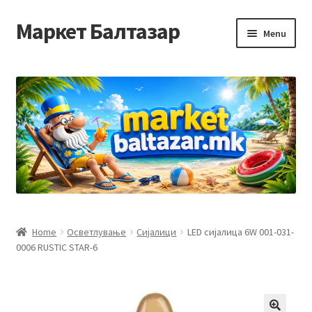
Маркет Балтазар
Skip
Skip
Menu
to
to
navigation
content
Home
Checkout
Homepage
Privacy Policy
Достава и начин на плаќање
Home
Осветлување
Сијалици
LED сијалица 6W 001-031-
0006 RUSTIC STAR-6
Контакт
Корисничка подршка