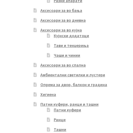
Разни апарати
Аксесоари за во бања
Аксесоари за во дневна
Аксесоари за во кујна
Кујнски додатоци
Тави и тенџериња
Чаши и чинии
Аксесоари за во спална
Амбиентални светилки и лустери
Опрема за двор, балкон и градина
Хигиена
Патни куфери, ранци и ташни
Патни куфери
Ранци
Ташни