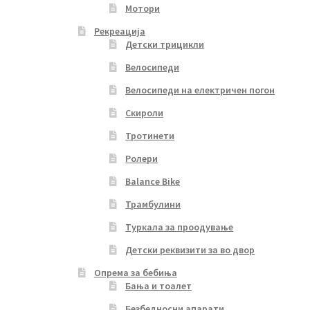
Мотори
Рекреација
Детски трицикли
Велосипеди
Велосипеди на електричен погон
Скироли
Тротинети
Ролери
Balance Bike
Трамбулини
Туркала за проодување
Детски реквизити за во двор
Опрема за бебиња
Бања и тоалет
Безбедносни апарати