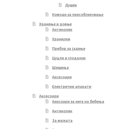
Душек
Комоди за пресоблекување
Хранење и доење
Антиколик
Хранилки
Прибор за јадење
Цуцли и глодалки
Шишиња
Аксесоари
Електрични апарати
Аксесоари
Акесоари за нега на бебиња
Антиколик
За мајката