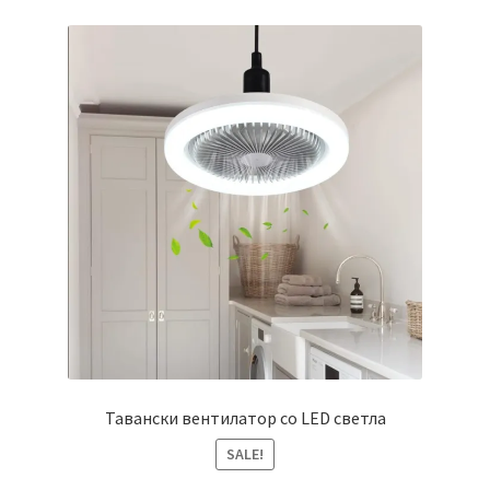
variants.
The
options
may
be
chosen
on
the
product
page
Тавански вентилатор со LED светла
SALE!