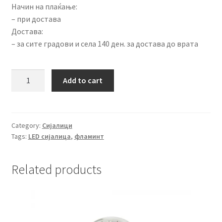
Начин на плаќање:
– при достава
Достава:
– за сите градови и села 140 ден. за достава до врата
LED
Add to cart
сијалица
6W
001-
031-
Category:
Сијалици
Tags:
LED сијалица
,
фламинт
0006
RUSTIC
STAR-
Related products
6
quantity