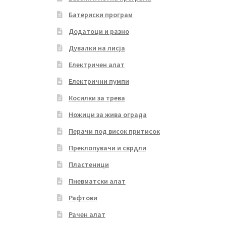
Батериски програм
Додатоци и разно
Дувалки на лисја
Електричен алат
Електрични пумпи
Косилки за трева
Ножици за жива ограда
Перачи под висок притисок
Преклопувачи и сврдли
Пластеници
Пневматски алат
Рафтови
Рачен алат