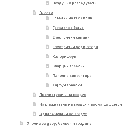
Воздушни разладувачи
Греење
Греалки на гас / плин
Греалки за бања
Електрични камини
Електрични радијатори
Калорифери
Кварцни греалки
Панелни конвектори
Тајфун греалки
Прочистувачи на воздух
Навлажнувачи на воздух и арома дифузери
Одвлажнувачи на воздух
Опрема за двор, балкон и градина