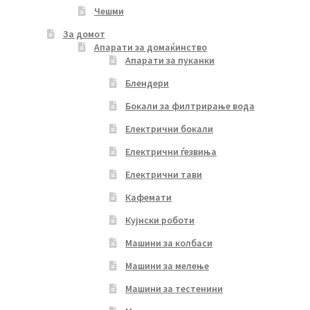
Чешми
За домот
Апарати за домаќинство
Апарати за пуканки
Блендери
Бокали за филтрирање вода
Електрични бокали
Електрични ѓезвиња
Електрични тави
Кафемати
Кујнски роботи
Машини за колбаси
Машини за мелење
Машини за тестенини