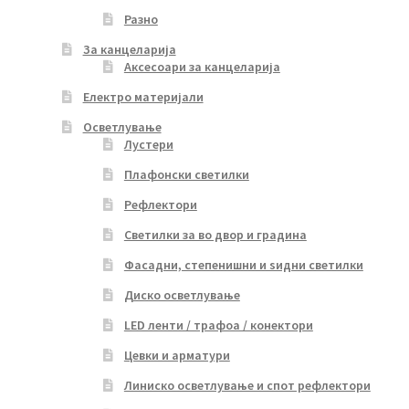
Разно
За канцеларија
Аксесоари за канцеларија
Електро материјали
Осветлување
Лустери
Плафонски светилки
Рефлектори
Светилки за во двор и градина
Фасадни, степенишни и ѕидни светилки
Диско осветлување
LED ленти / трафоа / конектори
Цевки и арматури
Линиско осветлување и спот рефлектори