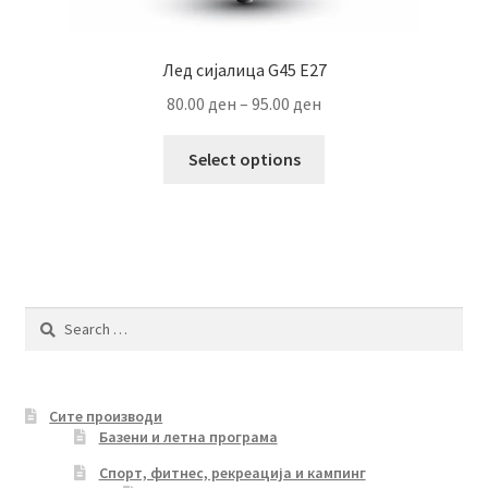
Лед сијалица G45 Е27
Price
80.00
ден
–
95.00
ден
range:
This
80.00 ден
Select options
product
through
has
95.00 ден
multiple
variants.
The
options
Search
may
for:
be
chosen
Сите производи
on
Базени и летна програма
the
product
Спорт, фитнес, рекреација и кампинг