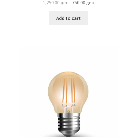
Original
Current
1,250.00
ден
750.00
ден
price
price
was:
is:
Add to cart
1,250.00 ден.
750.00 ден.