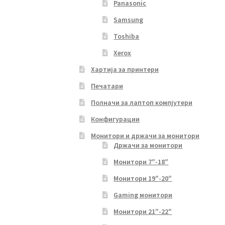
Panasonic
Samsung
Toshiba
Xerox
Хартија за принтери
Печатари
Полначи за лаптоп компјутери
Конфигурации
Монитори и држачи за монитори
Држачи за монитори
Монитори 7″-18″
Монитори 19″-20″
Gaming монитори
Монитори 21″-22″