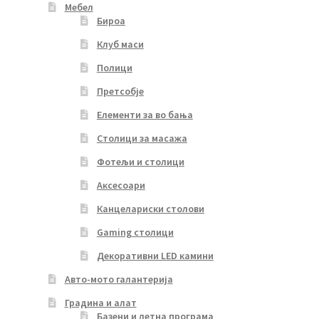
Мебел
Бироа
Клуб маси
Полици
Претсобје
Елементи за во бања
Столици за масажа
Фотељи и столици
Аксесоари
Канцелариски столови
Gaming столици
Декоративни LED камини
Авто-мото галантерија
Градина и алат
Базени и летна програма