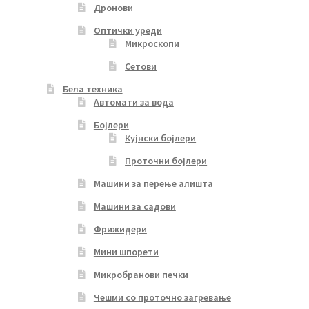
Дронови
Оптички уреди
Микроскопи
Сетови
Бела техника
Автомати за вода
Бојлери
Кујнски бојлери
Проточни бојлери
Машини за перење алишта
Машини за садови
Фрижидери
Мини шпорети
Микробранови печки
Чешми со проточно загревање