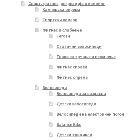
Спорт, фитнес, рекреација и кампинг
Камперска опрема
Спортски камери
Фитнес и слабеење
Тегови
Статични велосипеди
Траки за трчање и пешачење
Фитнес справи
Фитнес опрема
Велосипеди
Велосипеди за возрасни
Детски велосипеди
Велосипеди на електричен погон
Balance Bike
Детски трицикли