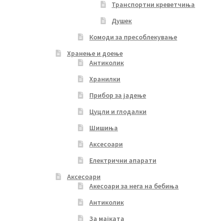
Транспортни креветчиња
Душек
Комоди за пресоблекување
Хранење и доење
Антиколик
Хранилки
Прибор за јадење
Цуцли и глодалки
Шишиња
Аксесоари
Електрични апарати
Аксесоари
Акесоари за нега на бебиња
Антиколик
За мајката