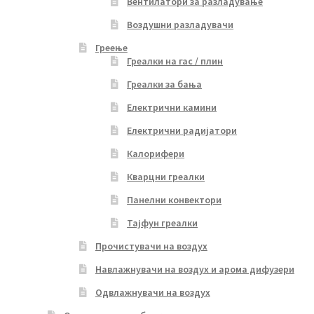
Вентилатори за разладување
Воздушни разладувачи
Греење
Греалки на гас / плин
Греалки за бања
Електрични камини
Електрични радијатори
Калорифери
Кварцни греалки
Панелни конвектори
Тајфун греалки
Прочистувачи на воздух
Навлажнувачи на воздух и арома дифузери
Одвлажнувачи на воздух