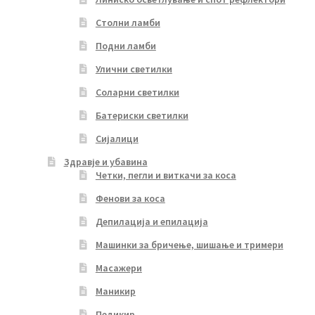
Столни ламби
Подни ламби
Улични светилки
Соларни светилки
Батериски светилки
Сијалици
Здравје и убавина
Четки, пегли и виткачи за коса
Фенови за коса
Депилација и епилација
Машинки за бричење, шишање и тримери
Масажери
Маникир
Педикир