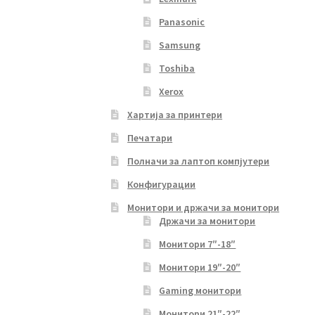
Panasonic
Samsung
Toshiba
Xerox
Хартија за принтери
Печатари
Полначи за лаптоп компјутери
Конфигурации
Монитори и држачи за монитори
Држачи за монитори
Монитори 7″-18″
Монитори 19″-20″
Gaming монитори
Монитори 21″-22″