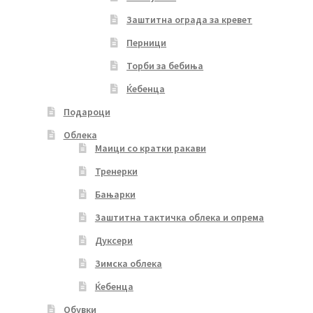
Заштитна ограда за кревет
Перници
Торби за бебиња
Ќебенца
Подароци
Облека
Маици со кратки ракави
Тренерки
Бањарки
Заштитна тактичка облека и опрема
Дуксери
Зимска облека
Ќебенца
Обувки