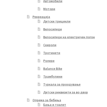
Автомобили
Мотори
Рекреација
Детски трицикли
Велосипеди
Велосипеди на електричен погон
Скироли
Тротинети
Ролери
Balance Bike
Трамбулини
Туркала за проодување
Детски реквизити за во двор
Опрема за бебиња
Бања и тоалет