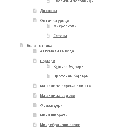
Класични часовници
Дронови
Оптички уреди
Микроскопи
Сетови
Бела техника
Автомати за вода
Бојлери
Кујнски бојлери
Проточни бојлери
Машини за перење алишта
Машини за садови
Фрижидери
Мини шпорети
Микробранови печки