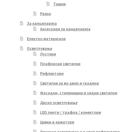
Ташни
Разно
За канцеларија
Аксесоари за канцеларија
Електро материјали
Осветлување
Лустери
Плафонски светилки
Рефлектори
Светилки за во двор и градина
Фасадни, степенишни и ѕидни светилки
Диско осветлување
LED ленти / трафоа / конектори
Цевки и арматури
Линиско осветлување и спот рефлектори