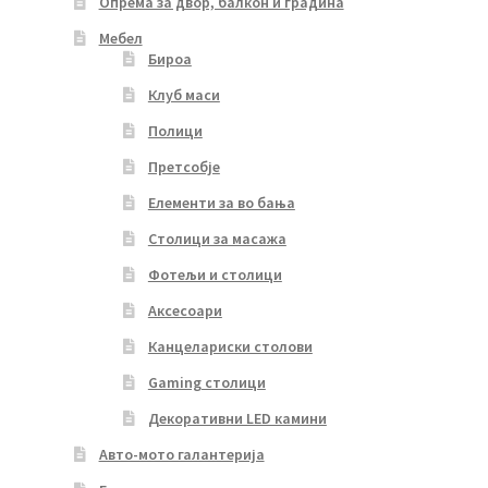
Опрема за двор, балкон и градина
Мебел
Бироа
Клуб маси
Полици
Претсобје
Елементи за во бања
Столици за масажа
Фотељи и столици
Аксесоари
Канцелариски столови
Gaming столици
Декоративни LED камини
Авто-мото галантерија