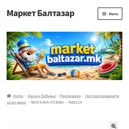
Маркет Балтазар
Skip
Skip
Menu
to
to
navigation
content
Home
Checkout
Homepage
Privacy Policy
Достава и начин на плаќање
Home
Деца и бебиња
Рекреација
Детски реквизити
за во двор
ЛИЗГАЛКА РОЗЕВА – 7888129
Контакт
Корисничка подршка