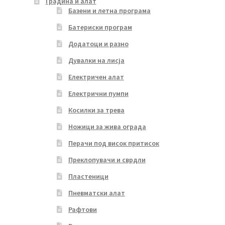
Градина и алат
Базени и летна програма
Батериски програм
Додатоци и разно
Дувалки на лисја
Електричен алат
Електрични пумпи
Косилки за трева
Ножици за жива ограда
Перачи под висок притисок
Преклопувачи и сврдли
Пластеници
Пневматски алат
Рафтови