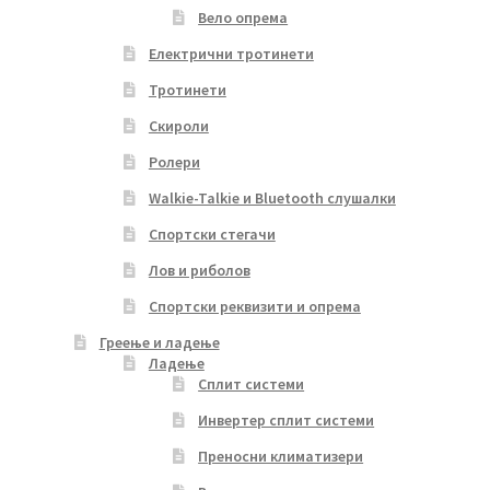
Вело опрема
Електрични тротинети
Тротинети
Скироли
Ролери
Walkie-Talkie и Bluetooth слушалки
Спортски стегачи
Лов и риболов
Спортски реквизити и опрема
Греење и ладење
Ладење
Сплит системи
Инвертер сплит системи
Преносни климатизери