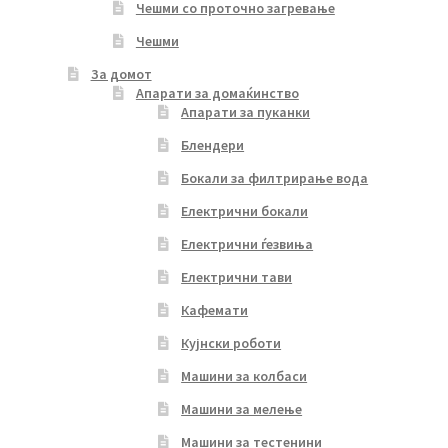
Чешми со проточно загревање
Чешми
За домот
Апарати за домаќинство
Апарати за пуканки
Блендери
Бокали за филтрирање вода
Електрични бокали
Електрични ѓезвиња
Електрични тави
Кафемати
Кујнски роботи
Машини за колбаси
Машини за мелење
Машини за тестенини