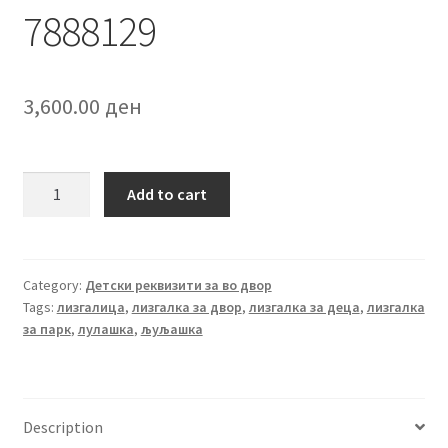
7888129
3,600.00
ден
ЛИЗГАЛКА
Add to cart
РОЗЕВА
-
7888129
quantity
Category:
Детски реквизити за во двор
Tags:
лизгалица
,
лизгалка за двор
,
лизгалка за деца
,
лизгалка
за парк
,
лулашка
,
љуљашка
Description