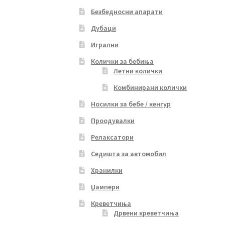
Безбедносни апарати
Дубаци
Игрални
Колички за бебиња
Летни колички
Комбинирани колички
Носилки за бебе / кенгур
Проодувалки
Релаксатори
Седишта за автомобил
Хранилки
Џампери
Креветчиња
Дрвени креветчиња