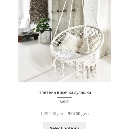
Плетена висечка лулашка
SALE!
Original
Current
1,399.00
ден
950.00
ден
price
price
This
was:
is:
Select options