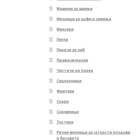
Машини за шиење
Мелници за кафе и семиња
Миксери
Пегли
Пекачи за леб
Правосмукалки
Чистачи на пареа
Сецкалници
Фритези
Скари
Соковници
Тостери
Рачни мелници за јаткасти плодови
и бисквити