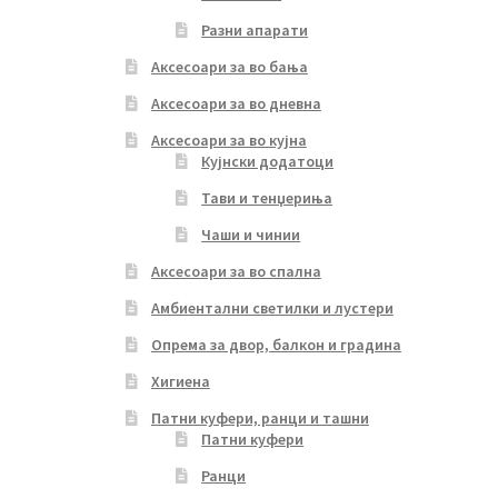
Разни апарати
Аксесоари за во бања
Аксесоари за во дневна
Аксесоари за во кујна
Кујнски додатоци
Тави и тенџериња
Чаши и чинии
Аксесоари за во спална
Амбиентални светилки и лустери
Опрема за двор, балкон и градина
Хигиена
Патни куфери, ранци и ташни
Патни куфери
Ранци