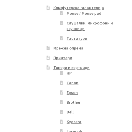
Компјутерска галантерија
Mouse / Mouse pad
Слушалки, микрофони и
звучници
Тастатури
Мрежна опрема
Принтери
Тонери и кертриџи
HP
Canon
Epson
Brother
Dell
Kyocera
Lexmark