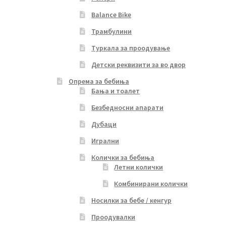
Balance Bike
Трамбулини
Туркала за проодување
Детски реквизити за во двор
Опрема за бебиња
Бања и тоалет
Безбедносни апарати
Дубаци
Игрални
Колички за бебиња
Летни колички
Комбинирани колички
Носилки за бебе / кенгур
Проодувалки