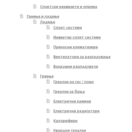
Спортски реквизити и опрема
Греење и ладење
Ладење
Сплит системи
Инвертер сплит системи
Преносни климатизери
Вентилатори за разладување
Воздушни разладувачи
Греење
Греалки на гас / плин
Греалки за бања
Електрични камини
Електрични радијатори
Калорифери
Кварцни греалки