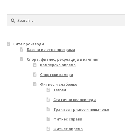
Search
for:
Сите производи
Базени и летна програма
Спорт, фитнес, рекреација и кампинг
Камперска опрема
Спортски камери
Фитнес и слабеење
Тегови
Статични велосипеди
Траки за трчање и пешачење
Фитнес справи
Фитнес опрема