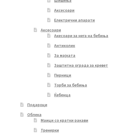
Шишиња
Аксесоари
Електрични апарати
Аксесоари
Акесоари за нега на бебиња
Антиколик
За мајката
Заштитна ограда за кревет
Перници
Торби за бебиња
Ќебенца
Подароци
Облека
Маици со кратки ракави
Тренерки