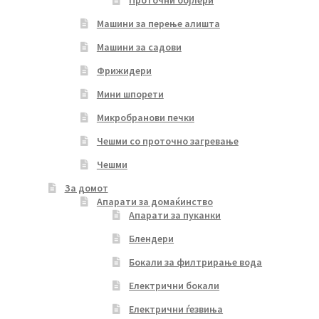
Проточни бојлери
Машини за перење алишта
Машини за садови
Фрижидери
Мини шпорети
Микробранови печки
Чешми со проточно загревање
Чешми
За домот
Апарати за домаќинство
Апарати за пуканки
Блендери
Бокали за филтрирање вода
Електрични бокали
Електрични ѓезвиња