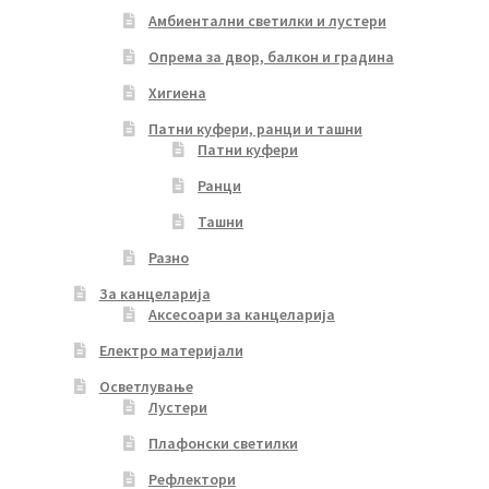
Амбиентални светилки и лустери
Опрема за двор, балкон и градина
Хигиена
Патни куфери, ранци и ташни
Патни куфери
Ранци
Ташни
Разно
За канцеларија
Аксесоари за канцеларија
Електро материјали
Осветлување
Лустери
Плафонски светилки
Рефлектори