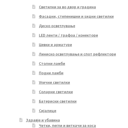
Светилки за во двор и градина
Фасадни, степенишни и ѕидни светилки
Диско осветлување
LED ленти / трафоа / конектори
Цевки и арматури
Линиско осветлување и спот рефлектори
Столни ламби
Подни ламби
Улични светилки
Соларни светилки
Батериски светилки
Сијалици
Здравје и убавина
Четки, пегли и виткачи за коса