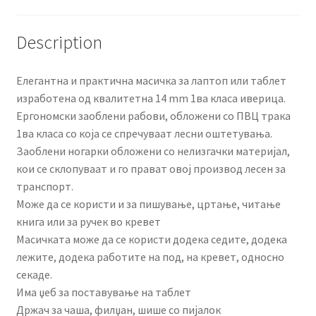
Description
Елегантна и практична масичка за лаптоп или таблет
изработена од квалитетна 14 mm 1ва класа иверица.
Ергономски заоблени рабови, обложени со ПВЦ трака
1ва класа со која се спречуваат лесни оштетувања.
Заоблени ногарки обложени со нелизгачки материјал,
кои се склопуваат и го прават овој производ лесен за
транспорт.
Може да се користи и за пишување, цртање, читање
книга или за ручек во кревет
Масичката може да се користи додека седите, додека
лежите, додека работите на под, на кревет, односно
секаде.
Има џеб за поставување на таблет
Држач за чаша, филџан, шише со пијалок