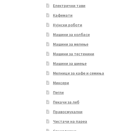
Електрични тави
Кафемати
Кујнски роботи
Машини за колбаси
Машини за мелење
Машини за тестенини
Машини за шиење
Мелници за кафе и семиња
Миксери
Пегли
Пекачи за леб
Правосмукалки
Чистачи на пареа