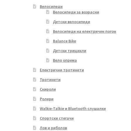
Велосипеди
Велосипеди за возрасни
Детски велосипеди
Велосипеди на електричен погон
Balance Bike
Детски трицикли
Вело опрема
Електрични тротинети
Тротинети
Скироли
Ролери
Walkie-Talkie и Bluetooth слушалки
Спортски стегачи
Лов и риболов