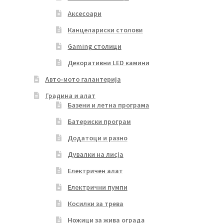
Аксесоари
Канцелариски столови
Gaming столици
Декоративни LED камини
Авто-мото галантерија
Градина и алат
Базени и летна програма
Батериски програм
Додатоци и разно
Дувалки на лисја
Електричен алат
Електрични пумпи
Косилки за трева
Ножици за жива ограда