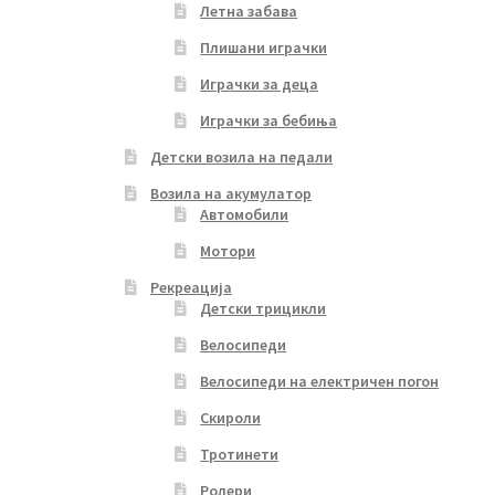
Летна забава
Плишани играчки
Играчки за деца
Играчки за бебиња
Детски возила на педали
Возила на акумулатор
Автомобили
Мотори
Рекреација
Детски трицикли
Велосипеди
Велосипеди на електричен погон
Скироли
Тротинети
Ролери