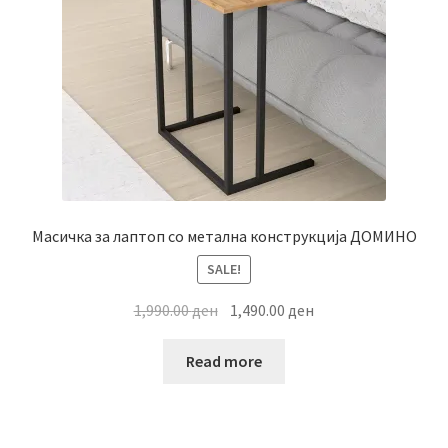
Масичка за лаптоп со метална конструкција ДОМИНО
SALE!
Original
Current
1,990.00
ден
1,490.00
ден
price
price
was:
is:
Read more
1,990.00 ден.
1,490.00 ден.