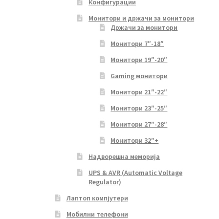
Конфигурации
Монитори и држачи за монитори
Држачи за монитори
Монитори 7″-18″
Монитори 19″-20″
Gaming монитори
Монитори 21″-22″
Монитори 23″-25″
Монитори 27″-28″
Монитори 32″+
Надворешна меморија
UPS & AVR (Automatic Voltage
Regulator)
Лаптоп компјутери
Мобилни телефони