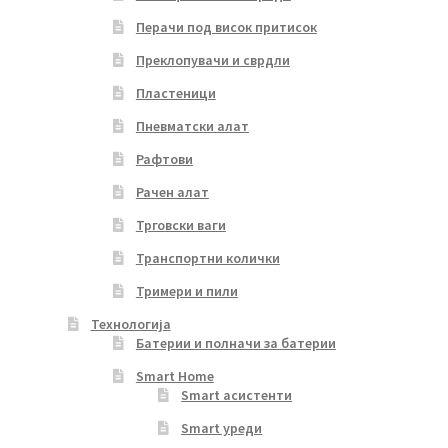
Перачи под висок притисок
Преклопувачи и сврдли
Пластеници
Пневматски алат
Рафтови
Рачен алат
Трговски ваги
Транспортни колички
Тримери и пили
Технологија
Батерии и полначи за батерии
Smart Home
Smart асистенти
Smart уреди