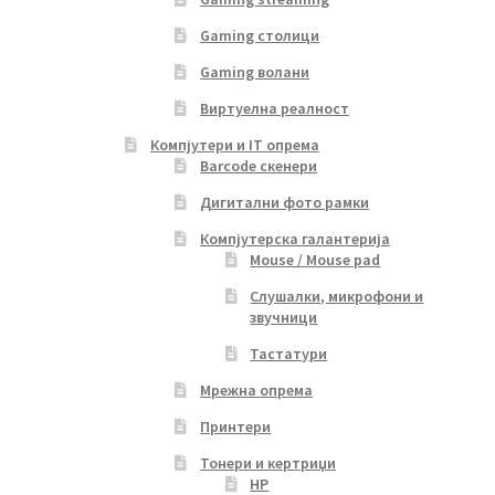
Gaming столици
Gaming волани
Виртуелна реалност
Компјутери и IT опрема
Barcode скенери
Дигитални фото рамки
Компјутерска галантерија
Mouse / Mouse pad
Слушалки, микрофони и
звучници
Тастатури
Мрежна опрема
Принтери
Тонери и кертриџи
HP