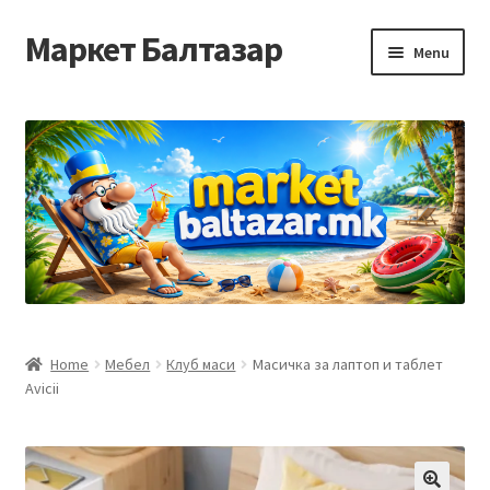
Маркет Балтазар
Skip
Skip
Menu
to
to
navigation
content
Home
Checkout
Homepage
Privacy Policy
Достава и начин на плаќање
Home
Мебел
Клуб маси
Масичка за лаптоп и таблет
Avicii
Контакт
Корисничка подршка