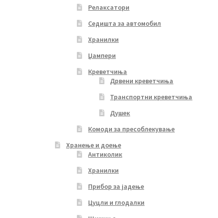
Релаксатори
Седишта за автомобил
Хранилки
Џампери
Креветчиња
Дрвени креветчиња
Транспортни креветчиња
Душек
Комоди за пресоблекување
Хранење и доење
Антиколик
Хранилки
Прибор за јадење
Цуцли и глодалки