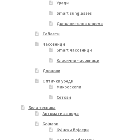
Уреди
Smart sunglasses
Дополнителна опрема
Таблети
Часовници
Smart часовници
Класични часовници
Дронови
Оптички уреди
Микроскопи
Сетови
Бела техника
Автомати за вода
Бојлери
Кујнски бојлери