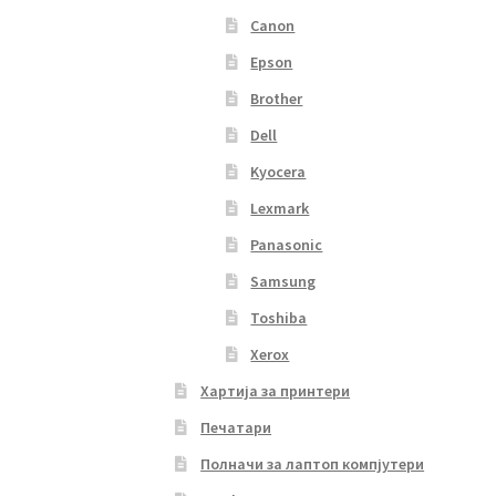
Canon
Epson
Brother
Dell
Kyocera
Lexmark
Panasonic
Samsung
Toshiba
Xerox
Хартија за принтери
Печатари
Полначи за лаптоп компјутери