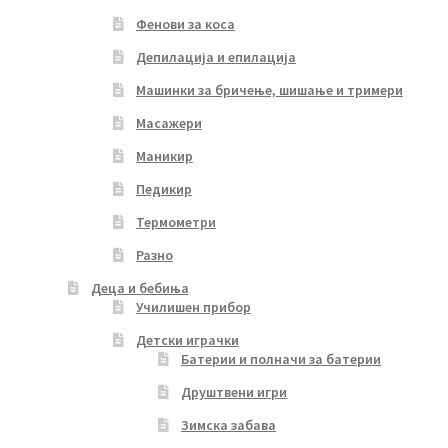
Фенови за коса
Депилација и епилација
Машинки за бричење, шишање и тримери
Масажери
Маникир
Педикир
Термометри
Разно
Деца и бебиња
Училишен прибор
Детски играчки
Батерии и полначи за батерии
Друштвени игри
Зимска забава