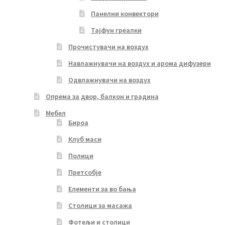
Панелни конвектори
Тајфун греалки
Прочистувачи на воздух
Навлажнувачи на воздух и арома дифузери
Одвлажнувачи на воздух
Опрема за двор, балкон и градина
Мебел
Бироа
Клуб маси
Полици
Претсобје
Елементи за во бања
Столици за масажа
Фотељи и столици