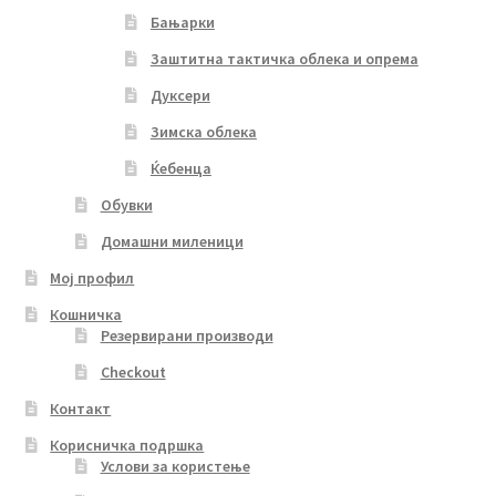
Бањарки
Заштитна тактичка облека и опрема
Дуксери
Зимска облека
Ќебенца
Обувки
Домашни миленици
Мој профил
Кошничка
Резервирани производи
Checkout
Контакт
Корисничка подршка
Услови за користење