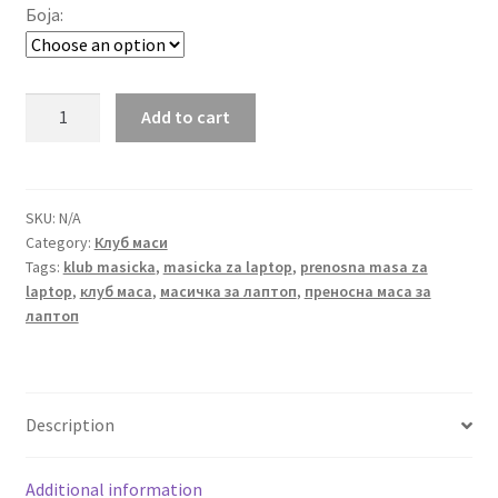
Боја:
Масичка
Add to cart
за
лаптоп
и
таблет
SKU:
N/A
Category:
Клуб маси
Avicii
Tags:
klub masicka
,
masicka za laptop
,
prenosna masa za
quantity
laptop
,
клуб маса
,
масичка за лаптоп
,
преносна маса за
лаптоп
Description
Additional information