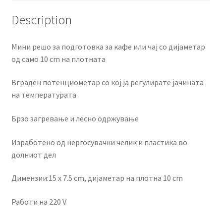
Description
Мини решо за подготовка за кафе или чај со дијаметар
од само 10 cm на плотната
Вграден потенциометар со кој ја регулирате јачината
на температурата
Брзо загревање и лесно одржување
Изработено од нергосувачки челик и пластика во
долниот дел
Димензии:15 x 7.5 cm, дијаметар на плотна 10 cm
Работи на 220 V