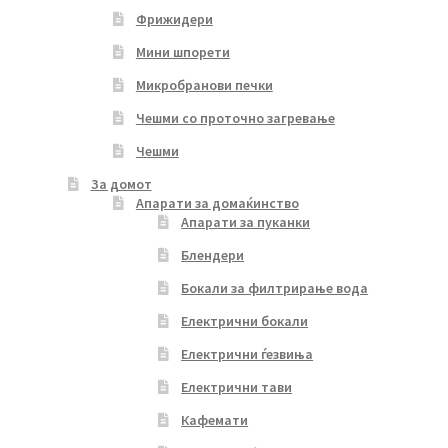
Фрижидери
Мини шпорети
Микробранови печки
Чешми со проточно загревање
Чешми
За домот
Апарати за домаќинство
Апарати за пуканки
Блендери
Бокали за филтрирање вода
Електрични бокали
Електрични ѓезвиња
Електрични тави
Кафемати