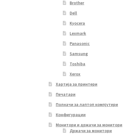
Brother
Dell
Kyocera
Lexmark
Panasonic
Samsung
Toshiba
Xerox
Хартија за принтери
Печатари
Полначи за лаптоп компјутери
Конфигурации
Монитори и држачи за монитори
Држачи за монитори