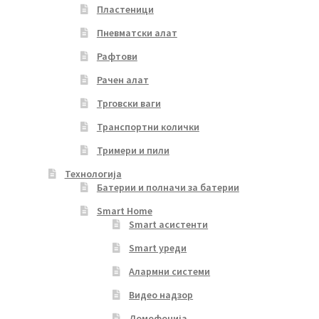
Пластеници
Пневматски алат
Рафтови
Рачен алат
Трговски ваги
Транспортни колички
Тримери и пили
Технологија
Батерии и полначи за батерии
Smart Home
Smart асистенти
Smart уреди
Алармни системи
Видео надзор
Домофонија