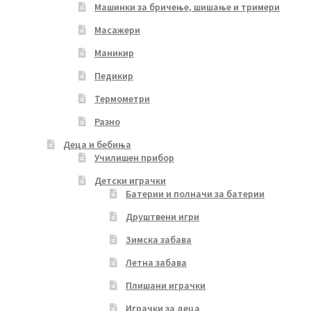
Машинки за бричење, шишање и тримери
Масажери
Маникир
Педикир
Термометри
Разно
Деца и бебиња
Училишен прибор
Детски играчки
Батерии и полначи за батерии
Друштвени игри
Зимска забава
Летна забава
Плишани играчки
Играчки за деца