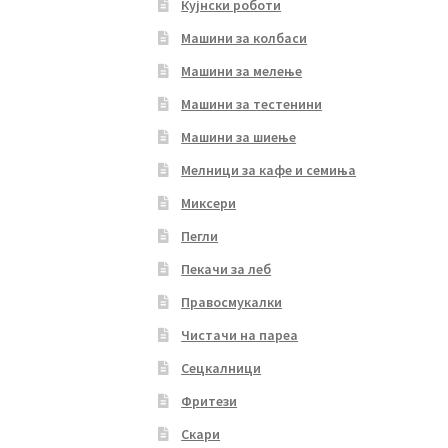
Кујнски роботи
Машини за колбаси
Машини за мелење
Машини за тестенини
Машини за шиење
Мелници за кафе и семиња
Миксери
Пегли
Пекачи за леб
Правосмукалки
Чистачи на пареа
Сецкалници
Фритези
Скари