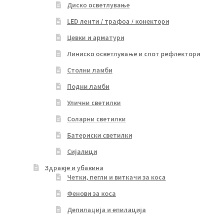
Диско осветлување
LED ленти / трафоа / конектори
Цевки и арматури
Линиско осветлување и спот рефлектори
Столни ламби
Подни ламби
Улични светилки
Соларни светилки
Батериски светилки
Сијалици
Здравје и убавина
Четки, пегли и виткачи за коса
Фенови за коса
Депилација и епилација