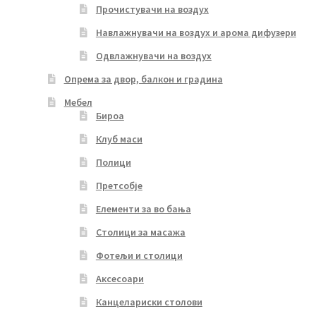
Прочистувачи на воздух
Навлажнувачи на воздух и арома дифузери
Одвлажнувачи на воздух
Опрема за двор, балкон и градина
Мебел
Бироа
Клуб маси
Полици
Претсобје
Елементи за во бања
Столици за масажа
Фотељи и столици
Аксесоари
Канцелариски столови