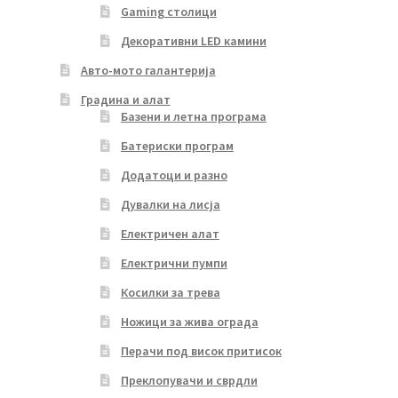
Gaming столици
Декоративни LED камини
Авто-мото галантерија
Градина и алат
Базени и летна програма
Батериски програм
Додатоци и разно
Дувалки на лисја
Електричен алат
Електрични пумпи
Косилки за трева
Ножици за жива ограда
Перачи под висок притисок
Преклопувачи и сврдли