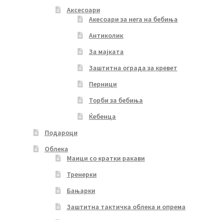
Аксесоари
Акесоари за нега на бебиња
Антиколик
За мајката
Заштитна ограда за кревет
Перници
Торби за бебиња
Ќебенца
Подароци
Облека
Маици со кратки ракави
Тренерки
Бањарки
Заштитна тактичка облека и опрема