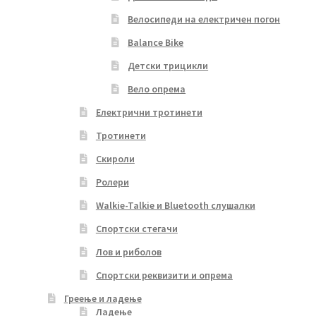
Велосипеди на електричен погон
Balance Bike
Детски трицикли
Вело опрема
Електрични тротинети
Тротинети
Скироли
Ролери
Walkie-Talkie и Bluetooth слушалки
Спортски стегачи
Лов и риболов
Спортски реквизити и опрема
Греење и ладење
Ладење