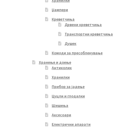
Хранилки
Џампери
Креветчиња
Дрвени креветчиња
Транспортни креветчиња
Душек
Комоди за пресоблекување
Хранење и доење
Антиколик
Хранилки
Прибор за јадење
Цуцли и глодалки
Шишиња
Аксесоари
Електрични апарати