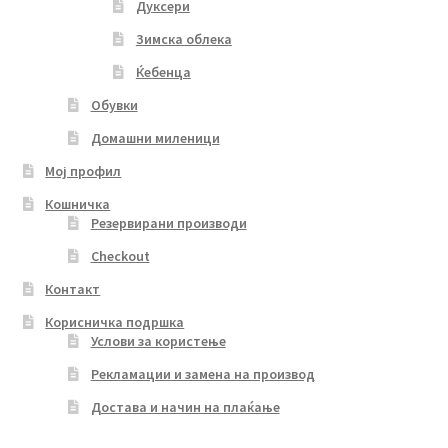
Дуксери
Зимска облека
Ќебенца
Обувки
Домашни миленици
Мој профил
Кошничка
Резервирани производи
Checkout
Контакт
Корисничка подршка
Услови за користење
Рекламации и замена на производ
Достава и начин на плаќање