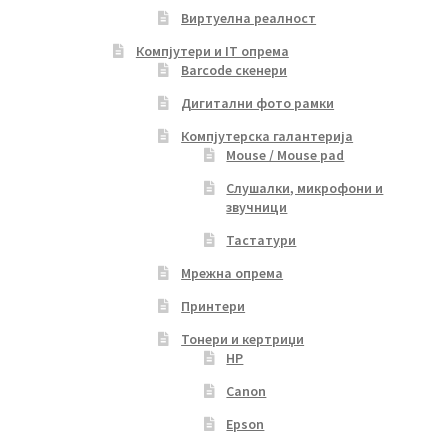
Виртуелна реалност
Компјутери и IT опрема
Barcode скенери
Дигитални фото рамки
Компјутерска галантерија
Mouse / Mouse pad
Слушалки, микрофони и
звучници
Тастатури
Мрежна опрема
Принтери
Тонери и кертриџи
HP
Canon
Epson