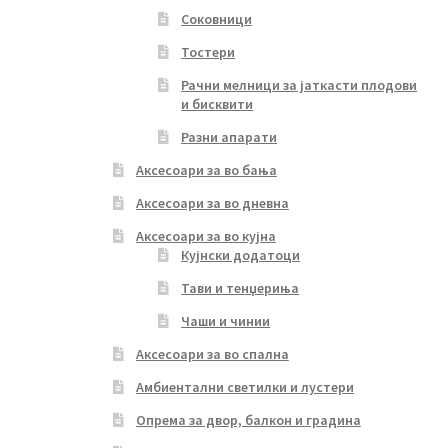
Соковници
Тостери
Рачни мелници за јаткасти плодови
и бисквити
Разни апарати
Аксесоари за во бања
Аксесоари за во дневна
Аксесоари за во кујна
Кујнски додатоци
Тави и тенџериња
Чаши и чинии
Аксесоари за во спална
Амбиентални светилки и лустери
Опрема за двор, балкон и градина