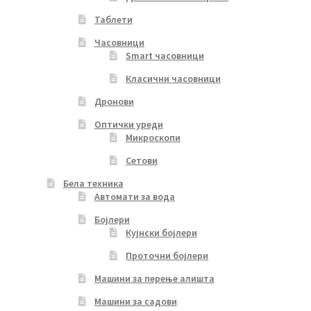
Таблети
Часовници
Smart часовници
Класични часовници
Дронови
Оптички уреди
Микроскопи
Сетови
Бела техника
Автомати за вода
Бојлери
Кујнски бојлери
Проточни бојлери
Машини за перење алишта
Машини за садови