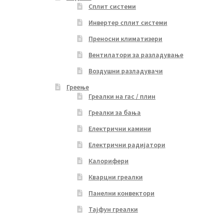
Сплит системи
Инвертер сплит системи
Преносни климатизери
Вентилатори за разладување
Воздушни разладувачи
Греење
Греалки на гас / плин
Греалки за бања
Електрични камини
Електрични радијатори
Калорифери
Кварцни греалки
Панелни конвектори
Тајфун греалки