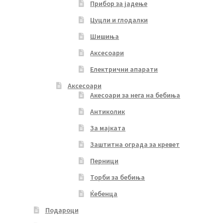
Прибор за јадење
Цуцли и глодалки
Шишиња
Аксесоари
Електрични апарати
Аксесоари
Акесоари за нега на бебиња
Антиколик
За мајката
Заштитна ограда за кревет
Перници
Торби за бебиња
Ќебенца
Подароци