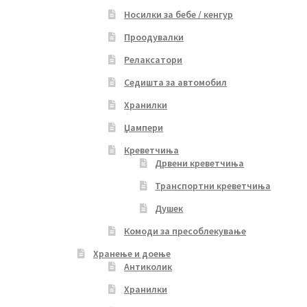
Носилки за бебе / кенгур
Проодувалки
Релаксатори
Седишта за автомобил
Хранилки
Џампери
Креветчиња
Дрвени креветчиња
Транспортни креветчиња
Душек
Комоди за пресоблекување
Хранење и доење
Антиколик
Хранилки