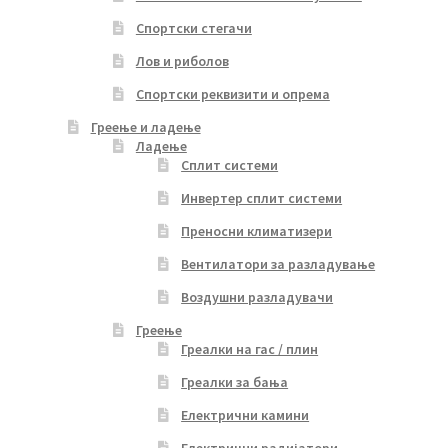
Спортски стегачи
Лов и риболов
Спортски реквизити и опрема
Греење и ладење
Ладење
Сплит системи
Инвертер сплит системи
Преносни климатизери
Вентилатори за разладување
Воздушни разладувачи
Греење
Греалки на гас / плин
Греалки за бања
Електрични камини
Електрични радијатори