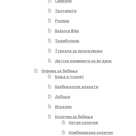
Скироли
Тротинети
Ролери
Balance Bike
Трамбулини
Туркала за проодување
Детски реквизити за во двор
Опрема за бебиња
Бања и тоалет
Безбедносни апарати
Дубаци
Игрални
Колички за бебиња
Летни колички
Комбинирани колички