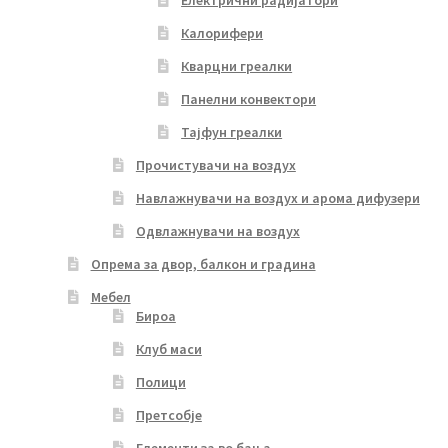
Калорифери
Кварцни греалки
Панелни конвектори
Тајфун греалки
Прочистувачи на воздух
Навлажнувачи на воздух и арома дифузери
Одвлажнувачи на воздух
Опрема за двор, балкон и градина
Мебел
Бироа
Клуб маси
Полици
Претсобје
Елементи за во бања