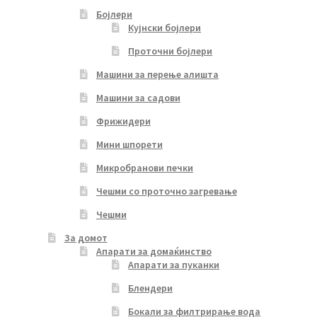
Бојлери
Кујнски бојлери
Проточни бојлери
Машини за перење алишта
Машини за садови
Фрижидери
Мини шпорети
Микробранови печки
Чешми со проточно загревање
Чешми
За домот
Апарати за домаќинство
Апарати за пуканки
Блендери
Бокали за филтрирање вода