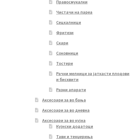
Правосмукалки
Чистачи на пареа
Сецкалници
Фритези
Скари
Соковници
Тостери
Рачни мелници за јаткасти плодови
и бисквити
Разни апарати
Аксесоари за во бања
Аксесоари за во дневна
Аксесоари за во кујна
Кујнски додатоци
Тави и тенџериња