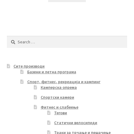
Search
for:
Сите производи
Базени и летна програма
Спорт, фитнес, рекреација и кампинг
Камперска опрема
Спортски камери
Фитнес и слабеење
Тегови
Статични велосипеди
Траки за трчање и пешачење