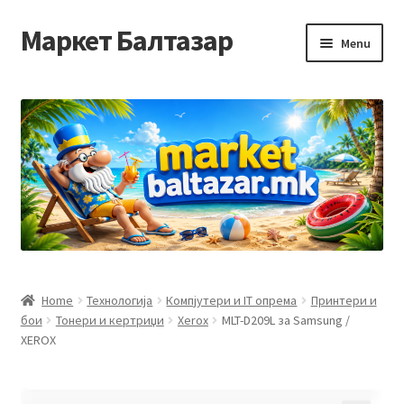
Маркет Балтазар
Skip
Skip
Menu
to
to
navigation
content
Home
Checkout
Homepage
Privacy Policy
Достава и начин на плаќање
Home
Технологија
Компјутери и IT опрема
Принтери и
бои
Тонери и кертриџи
Xerox
MLT-D209L за Samsung /
Контакт
XEROX
Корисничка подршка