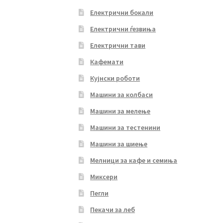
Електрични бокали
Електрични ѓезвиња
Електрични тави
Кафемати
Кујнски роботи
Машини за колбаси
Машини за мелење
Машини за тестенини
Машини за шиење
Мелници за кафе и семиња
Миксери
Пегли
Пекачи за леб