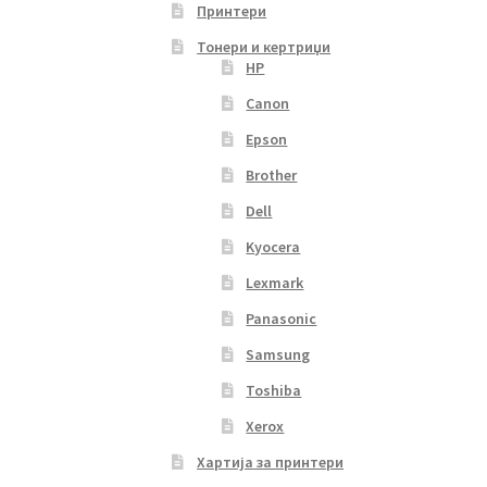
Принтери
Тонери и кертриџи
HP
Canon
Epson
Brother
Dell
Kyocera
Lexmark
Panasonic
Samsung
Toshiba
Xerox
Хартија за принтери