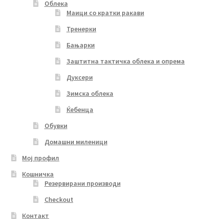
Облека
Маици со кратки ракави
Тренерки
Бањарки
Заштитна тактичка облека и опрема
Дуксери
Зимска облека
Ќебенца
Обувки
Домашни миленици
Мој профил
Кошничка
Резервирани производи
Checkout
Контакт