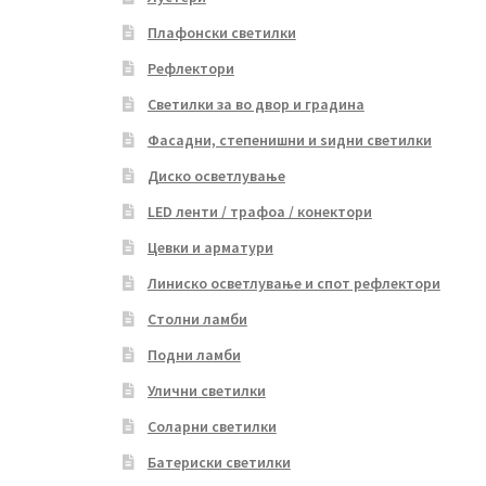
Плафонски светилки
Рефлектори
Светилки за во двор и градина
Фасадни, степенишни и ѕидни светилки
Диско осветлување
LED ленти / трафоа / конектори
Цевки и арматури
Линиско осветлување и спот рефлектори
Столни ламби
Подни ламби
Улични светилки
Соларни светилки
Батериски светилки