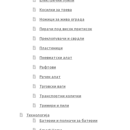
Косилки за трева
Ножици за жива ограда
Перачи под висок притисок
Преклопувачи и сврдли
Пластеници
Пневматски алат
Рафтови
Рачен алат
Трговски ваги
Транспортни колички
Тримери и пили
Технологија
Батерии и полначи за батерии
Smart Home