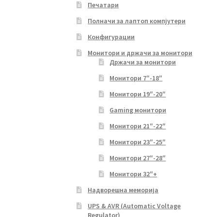
Печатари
Полначи за лаптоп компјутери
Конфигурации
Монитори и држачи за монитори
Држачи за монитори
Монитори 7″-18″
Монитори 19″-20″
Gaming монитори
Монитори 21″-22″
Монитори 23″-25″
Монитори 27″-28″
Монитори 32″+
Надворешна меморија
UPS & AVR (Automatic Voltage
Regulator)