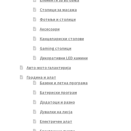
Столици за масажа
Фотељи и столици
Аксесоари
Канцелариски столови
Gaming столици
Декоративни LED камини
Авто-мото галантерија
Градина и алат
Базени и летна програма
Батериски програм
Додатоци и разно
Дувалки на лисја
Електричен алат
Електрични пумпи