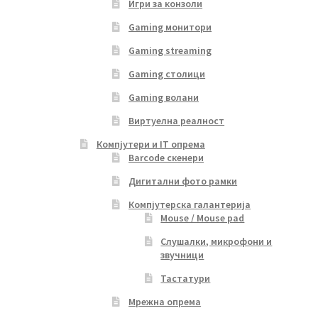
Игри за конзоли
Gaming монитори
Gaming streaming
Gaming столици
Gaming волани
Виртуелна реалност
Компјутери и IT опрема
Barcode скенери
Дигитални фото рамки
Компјутерска галантерија
Mouse / Mouse pad
Слушалки, микрофони и
звучници
Тастатури
Мрежна опрема