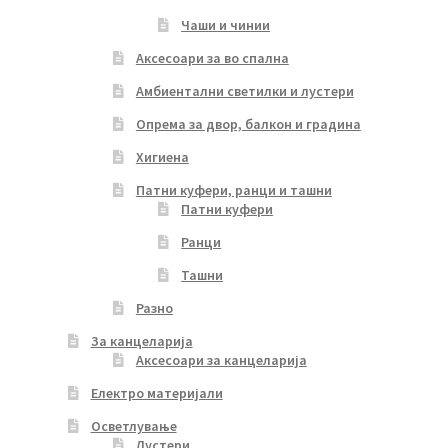
Чаши и чинии
Аксесоари за во спална
Амбиентални светилки и лустери
Опрема за двор, балкон и градина
Хигиена
Патни куфери, ранци и ташни
Патни куфери
Ранци
Ташни
Разно
За канцеларија
Аксесоари за канцеларија
Електро материјали
Осветлување
Лустери