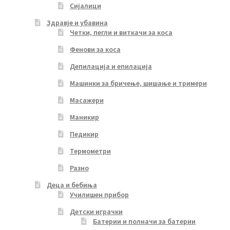
Сијалици
Здравје и убавина
Четки, пегли и виткачи за коса
Фенови за коса
Депилација и епилација
Машинки за бричење, шишање и тримери
Масажери
Маникир
Педикир
Термометри
Разно
Деца и бебиња
Училишен прибор
Детски играчки
Батерии и полначи за батерии