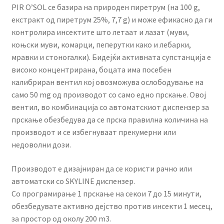
PIR O’SOL се базира на природен пиретрум (на 100 g,
екстракт од пиретрум 25%, 7,7 g) и може ефикасно да ги
контролира инсектите што летаат и лазат (муви,
коњски муви, комарци, пеперутки како и лебарки,
мравки и стоногалки). Бидејќи активната супстанција е
високо концентрирана, боцата има посебен
калибриран вентил кој овозможува ослободување на
само 50 mg од производот со само едно прскање. Овој
вентил, во комбинација со автоматскиот диспензер за
прскање обезбедува да се прска правилна количина на
производот и се избегнуваат прекумерни или
недоволни дози.
Производот е дизајниран да се користи рачно или
автоматски со SKYLINE диспензер.
Со програмирање 1 прскање на секои 7 до 15 минути,
обезбедувате активно дејство против инсекти 1 месец,
за простор од околу 200 m3.