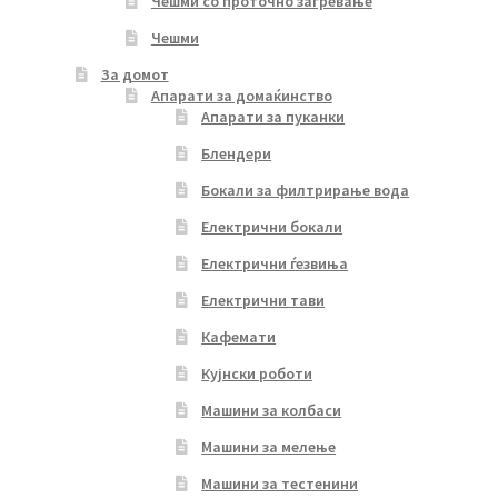
Чешми со проточно загревање
Чешми
За домот
Апарати за домаќинство
Апарати за пуканки
Блендери
Бокали за филтрирање вода
Електрични бокали
Електрични ѓезвиња
Електрични тави
Кафемати
Кујнски роботи
Машини за колбаси
Машини за мелење
Машини за тестенини