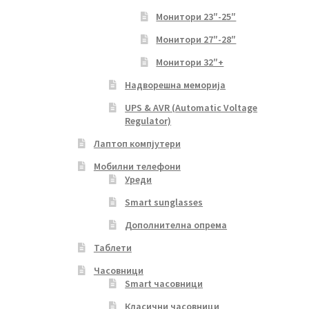
Монитори 23″-25″
Монитори 27″-28″
Монитори 32″+
Надворешна меморија
UPS & AVR (Automatic Voltage
Regulator)
Лаптоп компјутери
Мобилни телефони
Уреди
Smart sunglasses
Дополнителна опрема
Таблети
Часовници
Smart часовници
Класични часовници