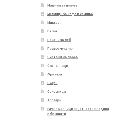
Машини за шиење
Мелници за кафе и семиња
Миксери
Пегли
Пекачи за леб
Правосмукалки
Чистачи на пареа
Сецкалници
Фритези
Скари
Соковници
Тостери
Рачни мелници за јаткасти плодови
и бисквити