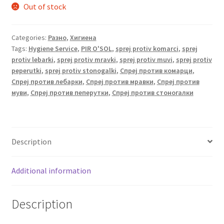
Out of stock
Categories:
Разно
,
Хигиена
Tags:
Hygiene Service
,
PIR O'SOL
,
sprej protiv komarci
,
sprej
protiv lebarki
,
sprej protiv mravki
,
sprej protiv muvi
,
sprej protiv
peperutki
,
sprej protiv stonogalki
,
Спреј против комарци
,
Спреј против лебарки
,
Спреј против мравки
,
Спреј против
муви
,
Спреј против пеперутки
,
Спреј против стоногалки
Description
Additional information
Description