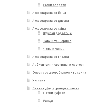
Разни апарати
Аксесоари за во бања
Аксесоари за во дневна
Аксесоари за во кујна
Кујнски додатоци
Тави и тенџериња
Чаши и чинии
Аксесоари за во спална
Амбиентални светилки и лустери
Опрема за двор, балкон и градина
Хигиена
Патни куфери, ранци и ташни
Патни куфери
Ранци