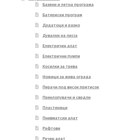
Базени и летна програма
Батериски програм
Додатоци и разно
Дувалки на лисја
Електричен алат
Електрични пумпи
Косилки за трева
Ножици за жива ограда
Перачи под висок притисок
Преклопувачи и сврдли
Пластеници
Пневматски алат
Рафтови
Рачен алат