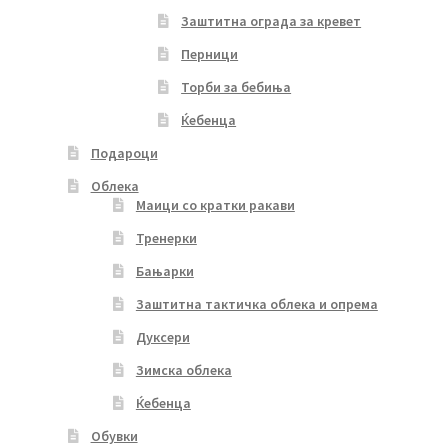
Заштитна ограда за кревет
Перници
Торби за бебиња
Ќебенца
Подароци
Облека
Маици со кратки ракави
Тренерки
Бањарки
Заштитна тактичка облека и опрема
Дуксери
Зимска облека
Ќебенца
Обувки