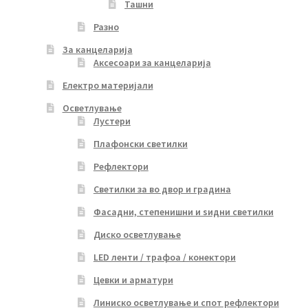
Ташни
Разно
За канцеларија
Аксесоари за канцеларија
Електро материјали
Осветлување
Лустери
Плафонски светилки
Рефлектори
Светилки за во двор и градина
Фасадни, степенишни и ѕидни светилки
Диско осветлување
LED ленти / трафоа / конектори
Цевки и арматури
Линиско осветлување и спот рефлектори