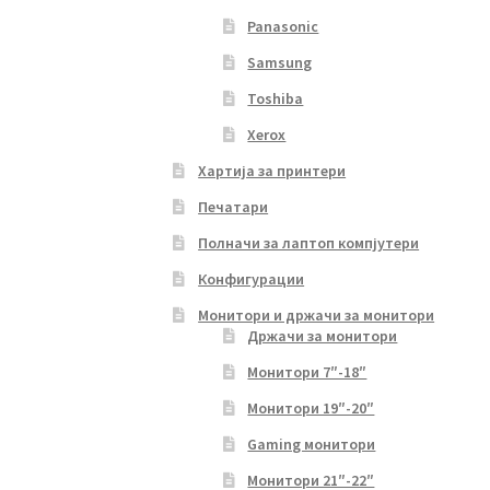
Panasonic
Samsung
Toshiba
Xerox
Хартија за принтери
Печатари
Полначи за лаптоп компјутери
Конфигурации
Монитори и држачи за монитори
Држачи за монитори
Монитори 7″-18″
Монитори 19″-20″
Gaming монитори
Монитори 21″-22″