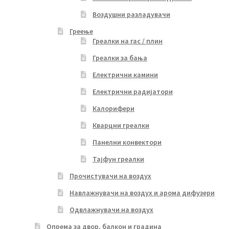
Воздушни разладувачи
Греење
Греалки на гас / плин
Греалки за бања
Електрични камини
Електрични радијатори
Калорифери
Кварцни греалки
Панелни конвектори
Тајфун греалки
Прочистувачи на воздух
Навлажнувачи на воздух и арома дифузери
Одвлажнувачи на воздух
Опрема за двор, балкон и градина