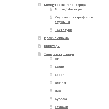
Компјутерска галантерија
Mouse / Mouse pad
Слушалки, микрофони и
звучници
Тастатури
Мрежна опрема
Принтери
Тонери и кертриџи
HP
Canon
Epson
Brother
Dell
Kyocera
Lexmark