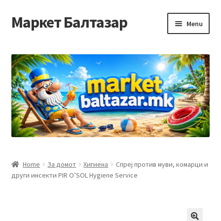
Маркет Балтазар
Skip
Skip
Menu
to
to
navigation
content
Home
Checkout
Homepage
Privacy Policy
Достава и начин на плаќање
Home
За домот
Хигиена
Спреј против муви, комарци и
други инсекти PIR O’SOL Hygiene Service
Контакт
Корисничка подршка