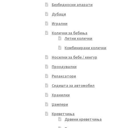
Безбедносни апарати
Дубаци
Игрални
Колички за бебиња
Летни колички
Комбинирани колички
Носилки за бебе / кенгур
Проодувалки
Релаксатори
Седишта за автомобил
Хранилки
Џампери
Креветчиња
Дрвени креветчиња