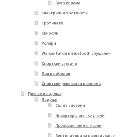
Вело опрема
Електрични тротинети
Тротинети
Скироли
Ролери
Walkie-Talkie и Bluetooth слушалки
Спортски стегачи
Лов и риболов
Спортски реквизити и опрема
Греење и ладење
Ладење
Сплит системи
Инвертер сплит системи
Преносни климатизери
Вентилатори за разладување