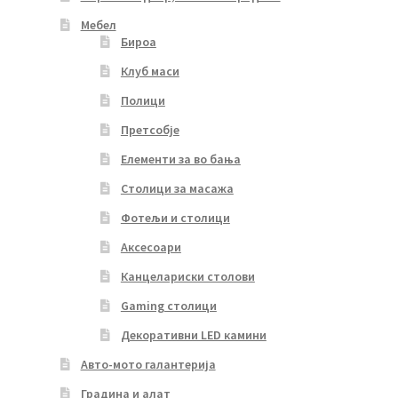
Мебел
Бироа
Клуб маси
Полици
Претсобје
Елементи за во бања
Столици за масажа
Фотељи и столици
Аксесоари
Канцелариски столови
Gaming столици
Декоративни LED камини
Авто-мото галантерија
Градина и алат