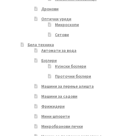
Дронови
Оптички уреди
Микроскопи
Сетови
Бела техника
Автомати за вода
Бојлери
Кујнски бојлери
Проточни бојлери
Машини за перење алишта
Машини за садови
Фрижидери
Мини шпорети
Микробранови печки