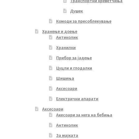
Транспортни креветчиња
Душек
Комоди за пресоблекување
Хранење и доење
Антиколик
Хранилки
Прибор за јадење
Цуцли и глодалки
Шишиња
Аксесоари
Електрични апарати
Аксесоари
Акесоари за нега на бебиња
Антиколик
За мајката