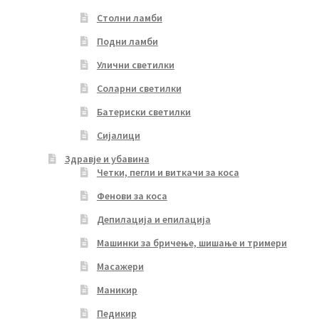
Столни ламби
Подни ламби
Улични светилки
Соларни светилки
Батериски светилки
Сијалици
Здравје и убавина
Четки, пегли и виткачи за коса
Фенови за коса
Депилација и епилација
Машинки за бричење, шишање и тримери
Масажери
Маникир
Педикир