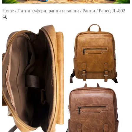
Home
/
Патни куфери, ранци и ташни
/
Ранци
/
Ранец JL-802
🔍