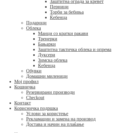
Заштитна ограда за кревет
Перници
Торби за бебиња
Ќебенца
Подароци
Облека
Маици со кратки ракави
Тренерки
Бањарки
Заштитна тактичка облека и опрема
Дуксери
Зимска облека
Ќебенца
Обувки
Домашни миленици
Мој профил
Кошничка
Резервирани производи
Checkout
Контакт
Корисничка подршка
Услови за користење
Рекламации и замена на производ
Достава и начин на плаќање