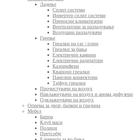
Ладење
Сплит системи
Инвертер сплит системи
Преносни климатизери
Вентилатори за разладување
Воздушни разладувачи
Греење
Греалки на гас / плин
Греалки за бања
Електрични камини
Електрични радијатори
Калорифери
Кварцни греалки
Панелни конвектори
Тајфун греалки
Прочистувачи на воздух
Навлажнувачи на воздух и арома дифузери
Одвлажнувачи на воздух
Опрема за двор, балкон и градина
Мебел
Бироа
Клуб маси
Полици
Претсобје
Елементи за во бања