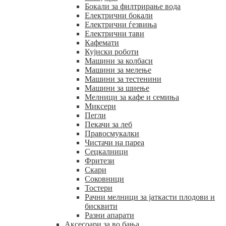
Бокали за филтрирање вода
Електрични бокали
Електрични ѓезвиња
Електрични тави
Кафемати
Кујнски роботи
Машини за колбаси
Машини за мелење
Машини за тестенини
Машини за шиење
Мелници за кафе и семиња
Миксери
Пегли
Пекачи за леб
Правосмукалки
Чистачи на пареа
Сецкалници
Фритези
Скари
Соковници
Тостери
Рачни мелници за јаткасти плодови и
бисквити
Разни апарати
Аксесоари за во бања