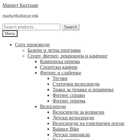
Skip
Skip
Маркет Балтазар
to
to
marketbaltazar.mk
navigation
content
Search
Search
for:
Menu
Сите производи
Базени и летна програма
Спорт, фитнес, рекреација и кампинг
Камперска опрема
Спортски камери
Фитнес и слабеење
Тегови
Статични велосипеди
Траки за трчање и пешачење
Фитнес справи
Фитнес опрема
Велосипеди
Велосипеди за возрасни
Детски велосипеди
Велосипеди на електричен погон
Balance Bike
Детски трицикли