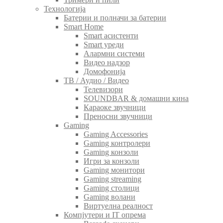
Технологија
Батерии и полначи за батерии
Smart Home
Smart асистенти
Smart уреди
Алармни системи
Видео надзор
Домофонија
ТВ / Аудио / Видео
Телевизори
SOUNDBAR & домашни кина
Караоке звучници
Преносни звучници
Gaming
Gaming Accessories
Gaming контролери
Gaming конзоли
Игри за конзоли
Gaming монитори
Gaming streaming
Gaming столици
Gaming волани
Виртуелна реалност
Компјутери и IT опрема