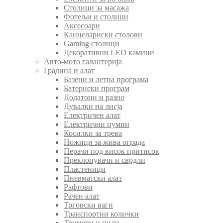
Столици за масажа
Фотељи и столици
Аксесоари
Канцелариски столови
Gaming столици
Декоративни LED камини
Авто-мото галантерија
Градина и алат
Базени и летна програма
Батериски програм
Додатоци и разно
Дувалки на лисја
Електричен алат
Електрични пумпи
Косилки за трева
Ножици за жива ограда
Перачи под висок притисок
Преклопувачи и сврдли
Пластеници
Пневматски алат
Рафтови
Рачен алат
Трговски ваги
Транспортни колички
Тримери и пили