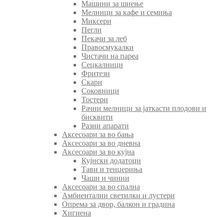
Машини за шиење
Мелници за кафе и семиња
Миксери
Пегли
Пекачи за леб
Правосмукалки
Чистачи на пареа
Сецкалници
Фритези
Скари
Соковници
Тостери
Рачни мелници за јаткасти плодови и
бисквити
Разни апарати
Аксесоари за во бања
Аксесоари за во дневна
Аксесоари за во кујна
Кујнски додатоци
Тави и тенџериња
Чаши и чинии
Аксесоари за во спална
Амбиентални светилки и лустери
Опрема за двор, балкон и градина
Хигиена