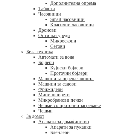
Дополнителна опрема
Таблети
Часовници
Smart часовници
Класични часовници
Дронови
Оптички уреди
Микроскопи
Сетови
Бела техника
Автомати за вода
Бојлери
Кујнски бојлери
Проточни бојлери
Машини за перење алишта
Машини за садови
Фрижидери
Мини шпорети
Микробранови печки
Чешми со проточно загревање
Чешми
За домот
Апарати за домаќинство
Апарати за пуканки
Блендери