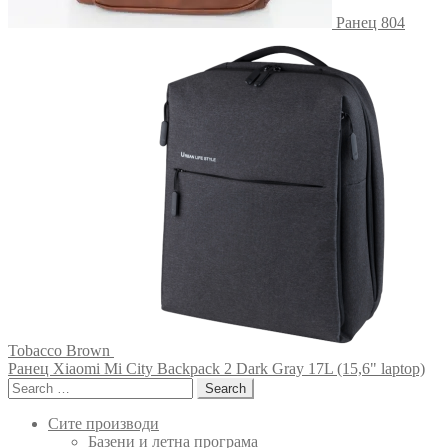
Ранец 804
Tobacco Brown
Ранец Xiaomi Mi City Backpack 2 Dark Gray 17L (15,6" laptop)
Search
for:
Сите производи
Базени и летна програма