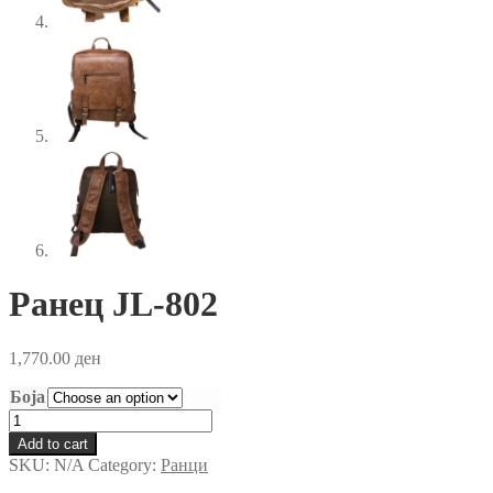
Ранец JL-802
1,770.00
ден
Боја
Ранец
JL-
Add to cart
802
SKU:
N/A
Category:
Ранци
quantity