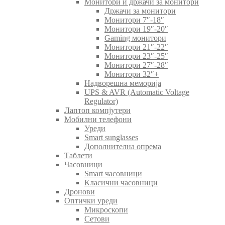
Монитори и држачи за монитори
Држачи за монитори
Монитори 7″-18″
Монитори 19″-20″
Gaming монитори
Монитори 21″-22″
Монитори 23″-25″
Монитори 27″-28″
Монитори 32″+
Надворешна меморија
UPS & AVR (Automatic Voltage
Regulator)
Лаптоп компјутери
Мобилни телефони
Уреди
Smart sunglasses
Дополнителна опрема
Таблети
Часовници
Smart часовници
Класични часовници
Дронови
Оптички уреди
Микроскопи
Сетови