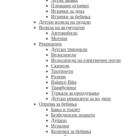
Летна забава
Плишани играчки
Играчки за деца
Играчки за бебиња
Детски возила на педали
Возила на акумулатор
Автомобили
Мотори
Рекреација
Детски трицикли
Велосипеди
Велосипеди на електричен погон
Скироли
Тротинети
Ролери
Balance Bike
Трамбулини
Туркала за проодување
Детски реквизити за во двор
Опрема за бебиња
Бања и тоалет
Безбедносни апарати
Дубаци
Игрални
Колички за бебиња