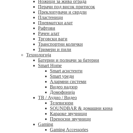
Ножици за жива ограда
Перачи под висок притисок
Преклопувачи и сврдли
Пластеници
Пневматски алат
Рафтови
Рачен алат
Трговски ваги
Транспортни колички
Тримери и пили
Технологија
Батерии и полначи за батерии
Smart Home
Smart асистенти
Smart уреди
Алармни системи
Видео надзор
Домофонија
ТВ / Аудио / Видео
Телевизори
SOUNDBAR & домашни кина
Караоке звучници
Преносни звучници
Gaming
Gaming Accessories