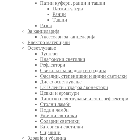
Патни куфери, ранци и ташни
Патни куфери
Ранци
Ташни
Разно
За канцеларија
Аксесоари за канцеларија
Електро материјали
Осветлување
Лустери
Плафонски светилки
Рефлектори
Светилки за во двор и градина
Фасадни, степенишни и ѕидни светилки
Диско осветлување
LED ленти / трафоа / конектори
Цевки и арматури
Линиско осветлување и спот рефлектори
Столни ламби
Подни ламби
Улични светилки
Соларни светилки
Батериски светилки
Сијалици
Здравје и убавина