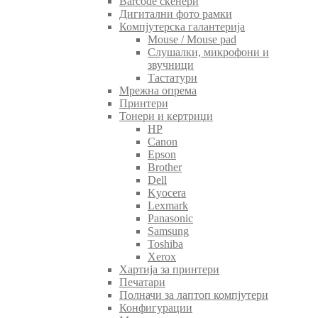
Barcode скенери
Дигитални фото рамки
Компјутерска галантерија
Mouse / Mouse pad
Слушалки, микрофони и
звучници
Тастатури
Мрежна опрема
Принтери
Тонери и кертриџи
HP
Canon
Epson
Brother
Dell
Kyocera
Lexmark
Panasonic
Samsung
Toshiba
Xerox
Хартија за принтери
Печатари
Полначи за лаптоп компјутери
Конфигурации