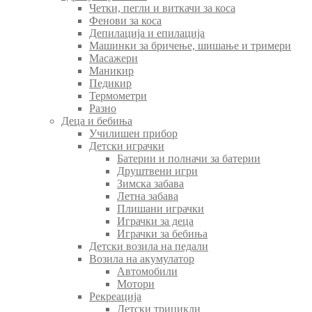
Четки, пегли и виткачи за коса
Фенови за коса
Депилација и епилација
Машинки за бричење, шишање и тримери
Масажери
Маникир
Педикир
Термометри
Разно
Деца и бебиња
Училишен прибор
Детски играчки
Батерии и полначи за батерии
Друштвени игри
Зимска забава
Летна забава
Плишани играчки
Играчки за деца
Играчки за бебиња
Детски возила на педали
Возила на акумулатор
Автомобили
Мотори
Рекреација
Детски трицикли