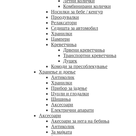
Летни колички
Комбинирани колички
Носилки за бебе / кенгур
Проодувалки
Релаксатори
Седишта за автомобил
Хранилки
Џампери
Креветчиња
Дрвени креветчиња
Транспортни креветчиња
Душек
Комоди за пресоблекување
Хранење и доење
Антиколик
Хранилки
Прибор за јадење
Цуцли и глодалки
Шишиња
Аксесоари
Електрични апарати
Аксесоари
Акесоари за нега на бебиња
Антиколик
За мајката