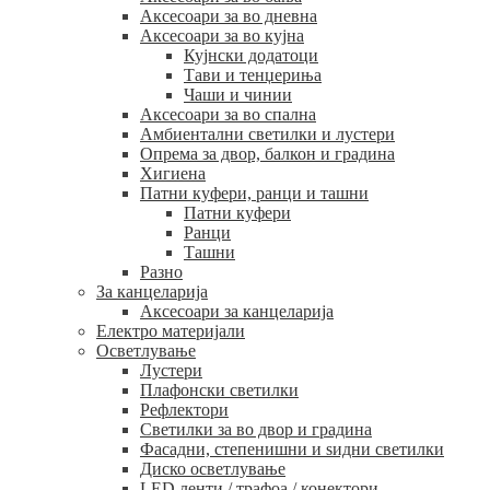
Аксесоари за во дневна
Аксесоари за во кујна
Кујнски додатоци
Тави и тенџериња
Чаши и чинии
Аксесоари за во спална
Амбиентални светилки и лустери
Опрема за двор, балкон и градина
Хигиена
Патни куфери, ранци и ташни
Патни куфери
Ранци
Ташни
Разно
За канцеларија
Аксесоари за канцеларија
Електро материјали
Осветлување
Лустери
Плафонски светилки
Рефлектори
Светилки за во двор и градина
Фасадни, степенишни и ѕидни светилки
Диско осветлување
LED ленти / трафоа / конектори