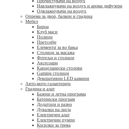
Прочистувачи на воздух
Навлажнувачи на воздух и арома дифузери
Одвлажнувачи на воздух
Опрема за двор, балкон и градина
Мебел
Бироа
Клуб маси
Полици
Претсобје
Елементи за во бања
Столици за масажа
Фотељи и столици
Аксесоари
Канцелариски столови
Gaming столици
Декоративни LED камини
Авто-мото галантерија
Градина и алат
Базени и летна програма
Батериски програм
Додатоци и разно
Дувалки на лисја
Електричен алат
Електрични пумпи
Косилки за трева