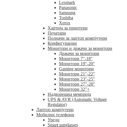
Lexmark
Panasonic
Samsung
Toshiba
Xerox
Хартија за принтери
Печатари
Полначи за лаптоп компјутери
Конфигурации
Монитори и држачи за монитори
Држачи за монитори
Монитори 7″-18″
Монитори 19″-20″
Gaming монитори
Монитори 21″-22″
Монитори 23″-25″
Монитори 27″-28″
Монитори 32″+
Надворешна меморија
UPS & AVR (Automatic Voltage
Regulator)
Лаптоп компјутери
Мобилни телефони
Уреди
Smart sunglasses