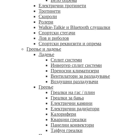
Вело опрема
Електрични тротинети
Тротинети
Скироли
Ролери
Walkie-Talkie и Bluetooth слушалки
Спортски стегачи
Лов и риболов
Спортски реквизити и опрема
Греење и ладење
Ладење
Сплит системи
Инвертер сплит системи
Преносни климатизери
Вентилатори за разладување
Воздушни разладувачи
Греење
Греалки на гас / плин
Греалки за бања
Електрични камини
Електрични радијатори
Калорифери
Кварцни греалки
Панелни конвектори
Тајфун греалки