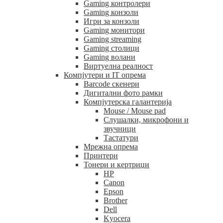
Gaming контролери
Gaming конзоли
Игри за конзоли
Gaming монитори
Gaming streaming
Gaming столици
Gaming волани
Виртуелна реалност
Компјутери и IT опрема
Barcode скенери
Дигитални фото рамки
Компјутерска галантерија
Mouse / Mouse pad
Слушалки, микрофони и
звучници
Тастатури
Мрежна опрема
Принтери
Тонери и кертриџи
HP
Canon
Epson
Brother
Dell
Kyocera