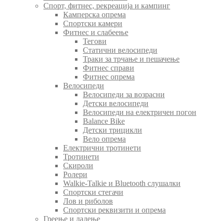
Спорт, фитнес, рекреација и кампинг
Камперска опрема
Спортски камери
Фитнес и слабеење
Тегови
Статични велосипеди
Траки за трчање и пешачење
Фитнес справи
Фитнес опрема
Велосипеди
Велосипеди за возрасни
Детски велосипеди
Велосипеди на електричен погон
Balance Bike
Детски трицикли
Вело опрема
Електрични тротинети
Тротинети
Скироли
Ролери
Walkie-Talkie и Bluetooth слушалки
Спортски стегачи
Лов и риболов
Спортски реквизити и опрема
Греење и ладење