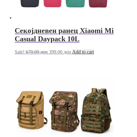
Секојдневен ранец Xiaomi Mi
Casual Daypack 10L
Original
Current
Sale!
670.00
ден
399.00
ден
Add to cart
price
price
was:
is:
670.00 ден.
399.00 ден.