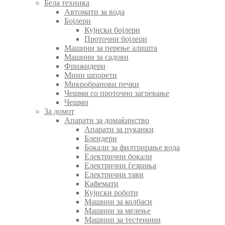
Бела техника
Автомати за вода
Бојлери
Кујнски бојлери
Проточни бојлери
Машини за перење алишта
Машини за садови
Фрижидери
Мини шпорети
Микробранови печки
Чешми со проточно загревање
Чешми
За домот
Апарати за домаќинство
Апарати за пуканки
Блендери
Бокали за филтрирање вода
Електрични бокали
Електрични ѓезвиња
Електрични тави
Кафемати
Кујнски роботи
Машини за колбаси
Машини за мелење
Машини за тестенини