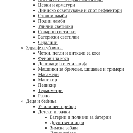
Цевки и арматури
Линиско осветлување и спот рефлектори
Столни ламби
Подни ламби
Улични светилки
Соларни светилки
Батериски светилки
Сијалици
Здравје и убавина
Четки, пегли и виткачи за коса
Фенови за коса
Депилација и епилација
Машинки за бричење, шишање и тримери
Масажери
Маникир
Педикир
Термометри
Разно
Деца и бебиња
Училишен прибор
Детски играчки
Батерии и полначи за батерии
Друштвени игри
Зимска забава