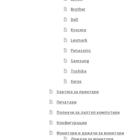
Brother
Dell
Kyocera
Lexmark
Panasonic
Samsung
Toshiba
Xerox
Хартија за принтери
Печатари
Полначи за лаптоп компјутери
Конфигурации
Монитори и држачи за монитори
Држачи за монитори