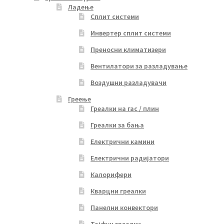
Ладење
Сплит системи
Инвертер сплит системи
Преносни климатизери
Вентилатори за разладување
Воздушни разладувачи
Греење
Греалки на гас / плин
Греалки за бања
Електрични камини
Електрични радијатори
Калорифери
Кварцни греалки
Панелни конвектори