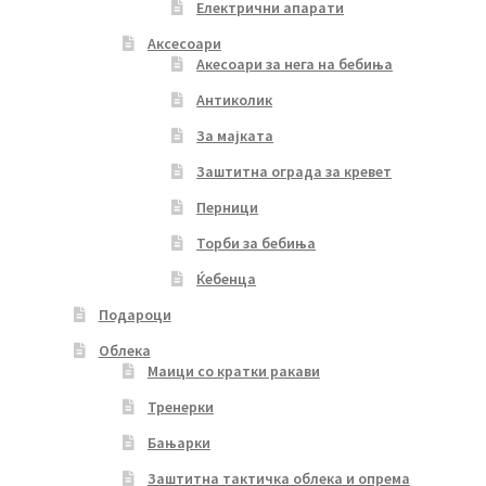
Електрични апарати
Аксесоари
Акесоари за нега на бебиња
Антиколик
За мајката
Заштитна ограда за кревет
Перници
Торби за бебиња
Ќебенца
Подароци
Облека
Маици со кратки ракави
Тренерки
Бањарки
Заштитна тактичка облека и опрема