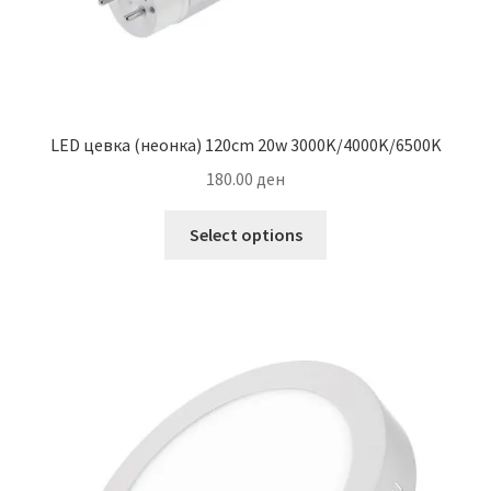
LED цевка (неонка) 120cm 20w 3000K/4000K/6500K
180.00
ден
This
Select options
product
has
multiple
variants.
The
options
may
be
chosen