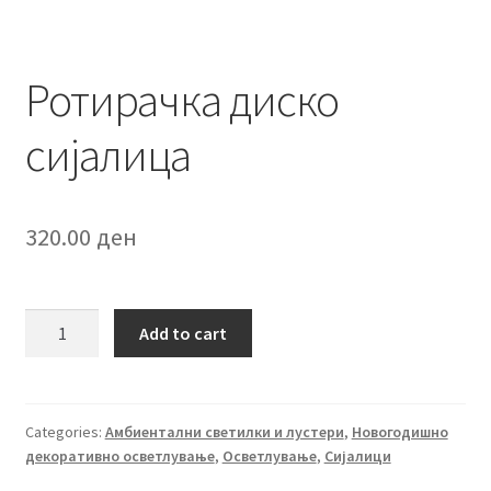
Ротирачка диско
сијалица
320.00
ден
Ротирачка
Add to cart
диско
сијалица
quantity
Categories:
Амбиентални светилки и лустери
,
Новогодишно
декоративно осветлување
,
Осветлување
,
Сијалици