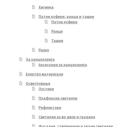
Хигиена
Патни куфери, ранци и ташни
Патни куфери
Ранци
Ташни
Разно
За канцеларија
Аксесоари за канцеларија
Електро материјали
Осветлување
Лустери
Плафонски светилки
Рефлектори
Светилки за во двор и градина
Фасадни, степенишни и ѕидни светилки