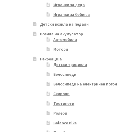
Играчки за деца
Играчки за бебиња
Детски возила на педали
Возила на акумулатор
Автомобили
Мотори
Рекреација
Детски трицикли
Велосипеди
Велосипеди на електричен погон
Скироли
Тротинети
Ролери
Balance Bike