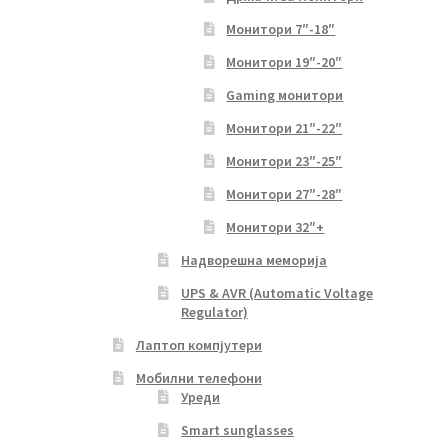
Монитори 7″-18″
Монитори 19″-20″
Gaming монитори
Монитори 21″-22″
Монитори 23″-25″
Монитори 27″-28″
Монитори 32″+
Надворешна меморија
UPS & AVR (Automatic Voltage
Regulator)
Лаптоп компјутери
Мобилни телефони
Уреди
Smart sunglasses