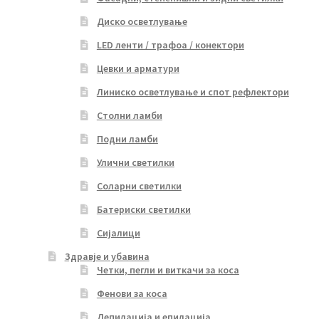
Диско осветлување
LED ленти / трафоа / конектори
Цевки и арматури
Линиско осветлување и спот рефлектори
Столни ламби
Подни ламби
Улични светилки
Соларни светилки
Батериски светилки
Сијалици
Здравје и убавина
Четки, пегли и виткачи за коса
Фенови за коса
Депилација и епилација