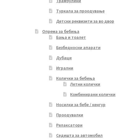
Трамбулини
Туркала за проодување
Детски реквизити за во двор
Опрема за бебиња
Бања и тоалет
Безбедносни апарати
Дубаци
Игрални
Колички за бебиња
Летни колички
Комбинирани колички
Носилки за бебе / кенгур
Проодувалки
Релаксатори
Седишта за автомобил