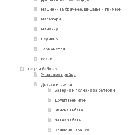
Машинки за бричење, шишање и тримери
Масажери
Маникир
Педикир
Термометри
Разно
Деца и бебиња
Училишен прибор
Детски играчки
Батерии и полначи за батерии
Друштвени игри
Зимска забава
Летна забава
Плишани играчки