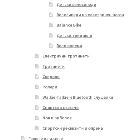
Детски велосипеди
Велосипеди на електричен погон
Balance Bike
Детски трицикли
Вело опрема
Електрични тротинети
Тротинети
Скироли
Ролери
Walkie-Talkie и Bluetooth слушалки
Спортски стегачи
Лов и риболов
Спортски реквизити и опрема
Греење и ладење