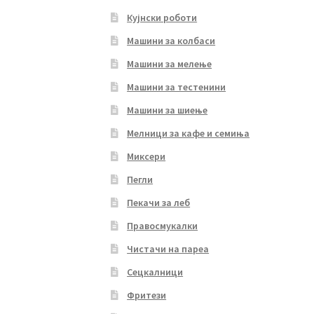
Кујнски роботи
Машини за колбаси
Машини за мелење
Машини за тестенини
Машини за шиење
Мелници за кафе и семиња
Миксери
Пегли
Пекачи за леб
Правосмукалки
Чистачи на пареа
Сецкалници
Фритези