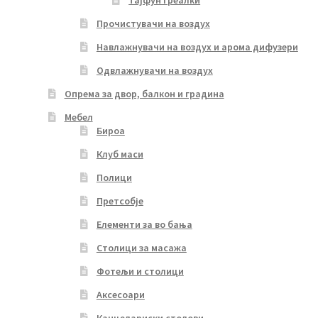
Тајфун греалки
Прочистувачи на воздух
Навлажнувачи на воздух и арома дифузери
Одвлажнувачи на воздух
Опрема за двор, балкон и градина
Мебел
Бироа
Клуб маси
Полици
Претсобје
Елементи за во бања
Столици за масажа
Фотељи и столици
Аксесоари