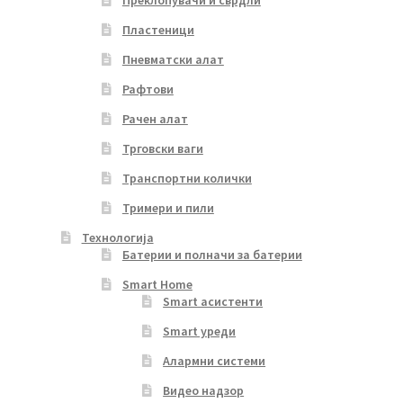
Преклопувачи и сврдли
Пластеници
Пневматски алат
Рафтови
Рачен алат
Трговски ваги
Транспортни колички
Тримери и пили
Технологија
Батерии и полначи за батерии
Smart Home
Smart асистенти
Smart уреди
Алармни системи
Видео надзор