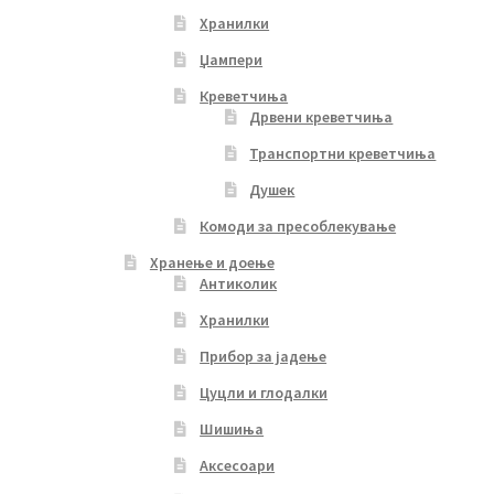
Хранилки
Џампери
Креветчиња
Дрвени креветчиња
Транспортни креветчиња
Душек
Комоди за пресоблекување
Хранење и доење
Антиколик
Хранилки
Прибор за јадење
Цуцли и глодалки
Шишиња
Аксесоари