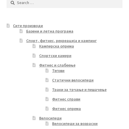
may
for:
be
chosen
Сите производи
on
Базени и летна програма
the
product
Спорт, фитнес, рекреација и кампинг
Камперска опрема
page
Спортски камери
Фитнес и слабеење
Тегови
Статични велосипеди
Траки за трчање и пешачење
Фитнес справи
Фитнес опрема
Велосипеди
Велосипеди за возрасни