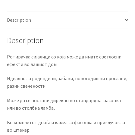
Description
Description
Ротирачка сијалица со која може да имате светлосни
ефекти во вашиот дом
Идеално за родендени, забави, новогодишни прослави,
разни свечености.
Може да се постави дирекно во стандардна фасонка
или во столбна ламба, .
Во комплетот доаѓа и камел со фасонка и приклучок за
во штекер.