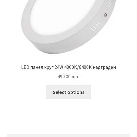
on
the
product
page
LED панел круг 24W 4000K/6400K надграден
499.00
ден
This
Select options
product
has
multiple
variants.
The
options
Search