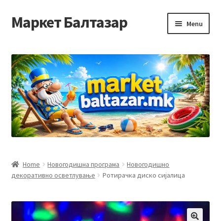
Маркет Балтазар
Skip
Skip
Menu
to
to
navigation
content
Home
Checkout
Homepage
Privacy Policy
Достава и начин на плаќање
Home
Новогодишна програма
Новогодишно
декоративно осветлување
Ротирачка диско сијалица
Контакт
Корисничка подршка