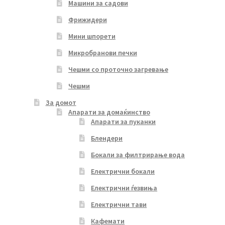
Машини за садови
Фрижидери
Мини шпорети
Микробранови печки
Чешми со проточно загревање
Чешми
За домот
Апарати за домаќинство
Апарати за пуканки
Блендери
Бокали за филтрирање вода
Електрични бокали
Електрични ѓезвиња
Електрични тави
Кафемати