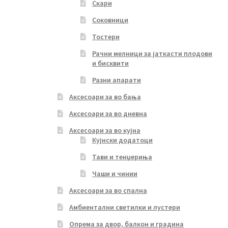
Скари
Соковници
Тостери
Рачни мелници за јаткасти плодови
и бисквити
Разни апарати
Аксесоари за во бања
Аксесоари за во дневна
Аксесоари за во кујна
Кујнски додатоци
Тави и тенџериња
Чаши и чинии
Аксесоари за во спална
Амбиентални светилки и лустери
Опрема за двор, балкон и градина