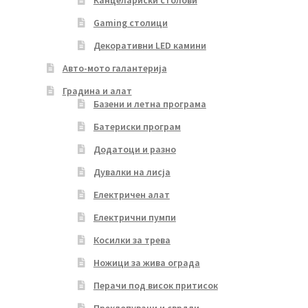
Канцелариски столови
Gaming столици
Декоративни LED камини
Авто-мото галантерија
Градина и алат
Базени и летна програма
Батериски програм
Додатоци и разно
Дувалки на лисја
Електричен алат
Електрични пумпи
Косилки за трева
Ножици за жива ограда
Перачи под висок притисок