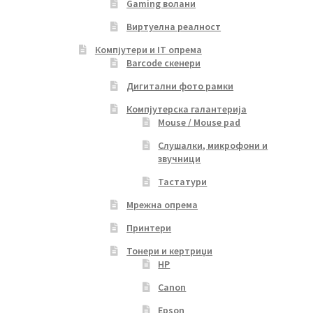
Gaming волани
Виртуелна реалност
Компјутери и IT опрема
Barcode скенери
Дигитални фото рамки
Компјутерска галантерија
Mouse / Mouse pad
Слушалки, микрофони и
звучници
Тастатури
Мрежна опрема
Принтери
Тонери и кертриџи
HP
Canon
Epson