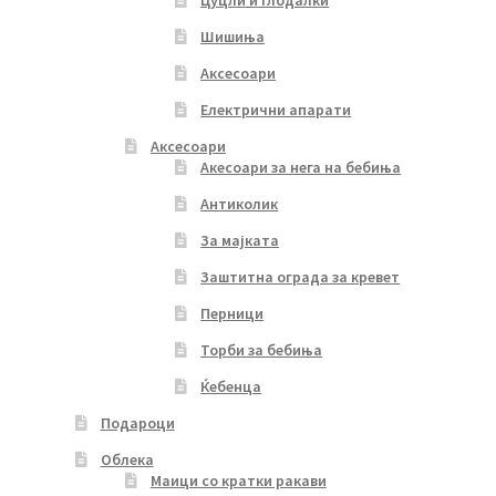
Шишиња
Аксесоари
Електрични апарати
Аксесоари
Акесоари за нега на бебиња
Антиколик
За мајката
Заштитна ограда за кревет
Перници
Торби за бебиња
Ќебенца
Подароци
Облека
Маици со кратки ракави