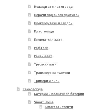
Ножици за жива ограда
Перачи под висок притисок
Преклопувачи и сврдли
Пластеници
Пневматски алат
Рафтови
Рачен алат
Трговски ваги
Транспортни колички
Тримери и пили
Технологија
Батерии и полначи за батерии
Smart Home
Smart асистенти