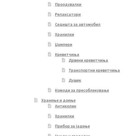
Проодувалки
Релаксатори
Седишта за автомобил
Хранилки
Џампери
Креветчиња
Дрвени креветчиња
Транспортни креветчиња
Душек
Комоди за пресоблекување
Хранење и доење
Антиколик
Хранилки
Прибор за јадење
Цуцли и глодалки