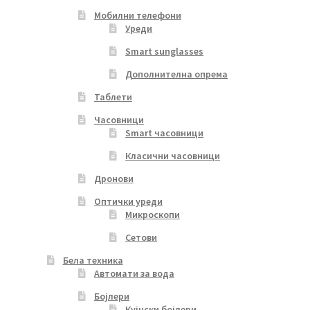
Мобилни телефони
Уреди
Smart sunglasses
Дополнителна опрема
Таблети
Часовници
Smart часовници
Класични часовници
Дронови
Оптички уреди
Микроскопи
Сетови
Бела техника
Автомати за вода
Бојлери
Кујнски бојлери