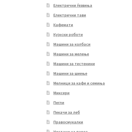
Електрични ѓезвиња
Електрични тави
Кафемати
Кујнски роботи
Машини за колбаси
Машини за мелење
Машини за тестенини
Машини за шиење
Мелници за кафе и семиња
Миксери
Пегли
Пекачи за леб
Правосмукалки
Чистачи на пареа