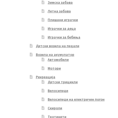
Зимска забава
Летна забава
Плишани играчки
Играчки за деца
Играчки за бебиња
Детски возила на педали
Возила на акумулатор
Автомобили
Мотори
Рекреација
Детски трицикли
Велосипеди
Велосипеди на електричен погон
Скироли
Тротинети