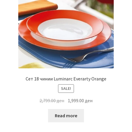
Сет 18 чинии Luminarc Everarty Orange
SALE!
Original
Current
2,799.00
ден
1,999.00
ден
price
price
was:
is:
Read more
2,799.00 ден.
1,999.00 ден.