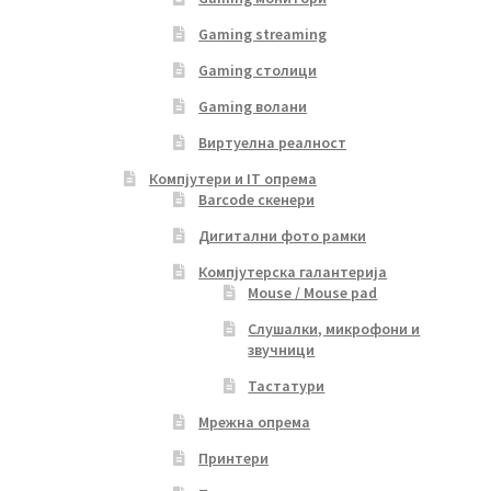
Gaming streaming
Gaming столици
Gaming волани
Виртуелна реалност
Компјутери и IT опрема
Barcode скенери
Дигитални фото рамки
Компјутерска галантерија
Mouse / Mouse pad
Слушалки, микрофони и
звучници
Тастатури
Мрежна опрема
Принтери