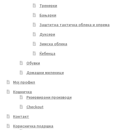
Тренерки
Бањарки
Заштитна тактичка облека и опрема
Дуксери
Зимска облека
Ќебенца
Обувки
Домашни миленици
Мој профил
Кошничка
Резервирани производи
Checkout
Контакт
Корисничка подршка