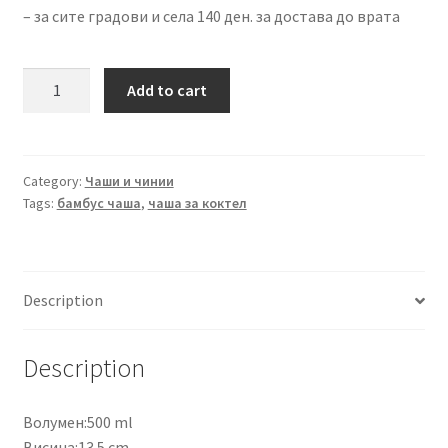
– за сите градови и села 140 ден. за достава до врата
Сет
Add to cart
6
чаши
Бамбус
quantity
Category:
Чаши и чинии
Tags:
бамбус чаша
,
чаша за коктел
Description
Description
Волумен:500 ml
Висина:13.5 cm