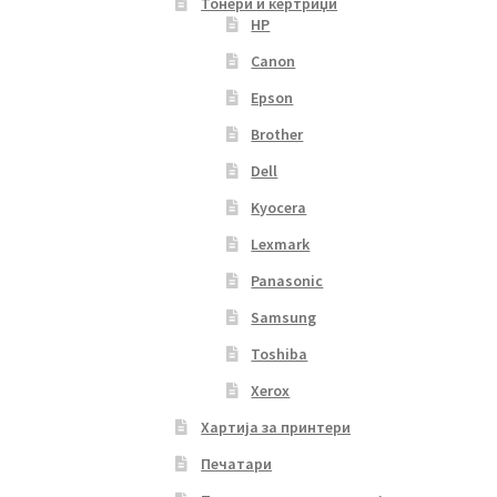
Тонери и кертриџи
HP
Canon
Epson
Brother
Dell
Kyocera
Lexmark
Panasonic
Samsung
Toshiba
Xerox
Хартија за принтери
Печатари