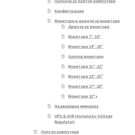
Полначи за лаптоп компјутери
Конфигурации
Монитори и држачи за монитори
Држачи за монитори
Монитори 7″-18″
Монитори 19″-20″
Gaming монитори
Монитори 21″-22″
Монитори 23″-25″
Монитори 27″-28″
Монитори 32″+
Надворешна меморија
UPS & AVR (Automatic Voltage
Regulator)
Лаптоп компјутери