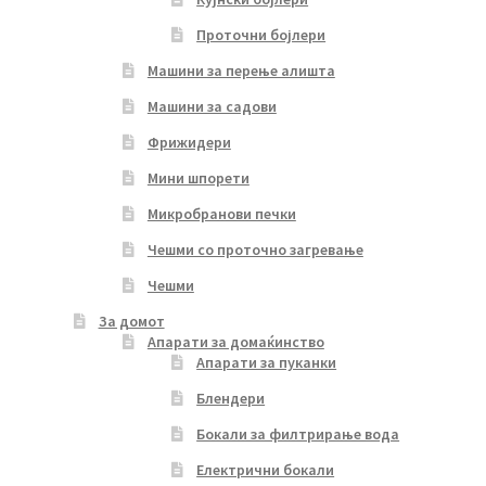
Проточни бојлери
Машини за перење алишта
Машини за садови
Фрижидери
Мини шпорети
Микробранови печки
Чешми со проточно загревање
Чешми
За домот
Апарати за домаќинство
Апарати за пуканки
Блендери
Бокали за филтрирање вода
Електрични бокали