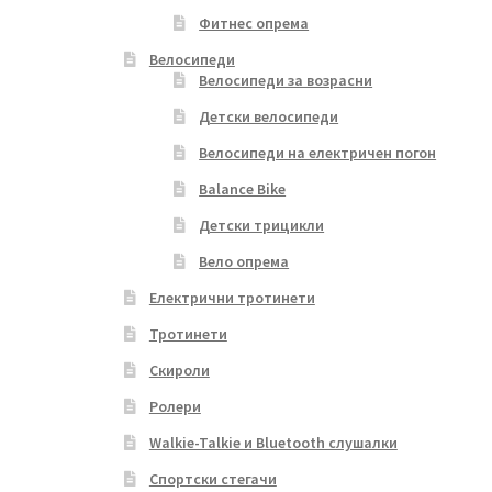
Фитнес опрема
Велосипеди
Велосипеди за возрасни
Детски велосипеди
Велосипеди на електричен погон
Balance Bike
Детски трицикли
Вело опрема
Електрични тротинети
Тротинети
Скироли
Ролери
Walkie-Talkie и Bluetooth слушалки
Спортски стегачи