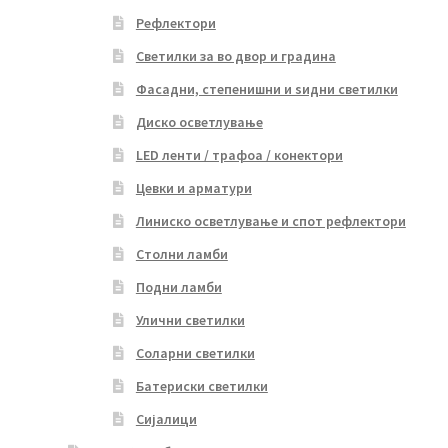
Рефлектори
Светилки за во двор и градина
Фасадни, степенишни и ѕидни светилки
Диско осветлување
LED ленти / трафоа / конектори
Цевки и арматури
Линиско осветлување и спот рефлектори
Столни ламби
Подни ламби
Улични светилки
Соларни светилки
Батериски светилки
Сијалици