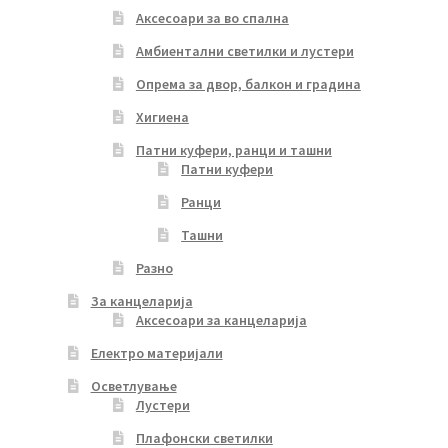
Аксесоари за во спална
Амбиентални светилки и лустери
Опрема за двор, балкон и градина
Хигиена
Патни куфери, ранци и ташни
Патни куфери
Ранци
Ташни
Разно
За канцеларија
Аксесоари за канцеларија
Електро материјали
Осветлување
Лустери
Плафонски светилки