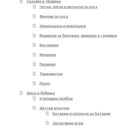
Здравје и убавина
Четки, пегли и виткачи за коса
Фенови за коса
Депилација и епилација
Машинки за бричење, шишање и тримери
Масажери
Маникир
Педикир
Термометри
Разно
Деца и бебиња
Училишен прибор
Детски играчки
Батерии и полначи за батерии
Друштвени игри