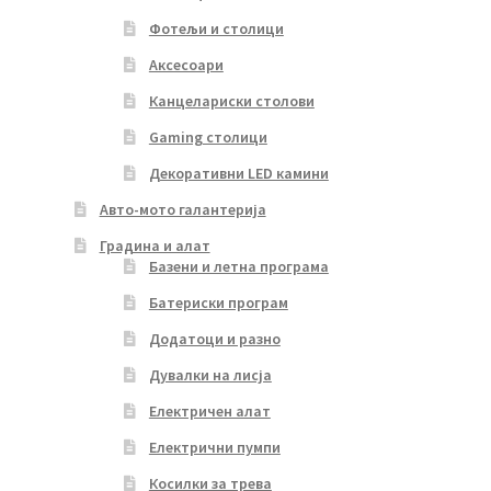
Фотељи и столици
Аксесоари
Канцелариски столови
Gaming столици
Декоративни LED камини
Авто-мото галантерија
Градина и алат
Базени и летна програма
Батериски програм
Додатоци и разно
Дувалки на лисја
Електричен алат
Електрични пумпи
Косилки за трева