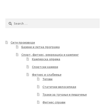
Search
for:
Сите производи
Базени и летна програма
Спорт, фитнес, рекреација и кампинг
Камперска опрема
Спортски камери
Фитнес и слабеење
Тегови
Статични велосипеди
Траки за трчање и пешачење
Фитнес справи