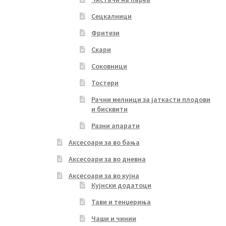
Сецкалници
Фритези
Скари
Соковници
Тостери
Рачни мелници за јаткасти плодови
и бисквити
Разни апарати
Аксесоари за во бања
Аксесоари за во дневна
Аксесоари за во кујна
Кујнски додатоци
Тави и тенџериња
Чаши и чинии