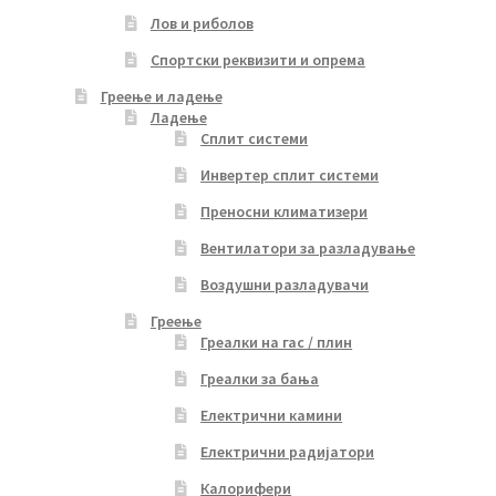
Лов и риболов
Спортски реквизити и опрема
Греење и ладење
Ладење
Сплит системи
Инвертер сплит системи
Преносни климатизери
Вентилатори за разладување
Воздушни разладувачи
Греење
Греалки на гас / плин
Греалки за бања
Електрични камини
Електрични радијатори
Калорифери