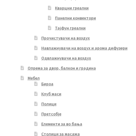
Кварцни греалки
Панелни конвектори
Тајфун греалки
Прочистувачи на воздух
Навлажнувачи на воздух и арома дифузери
Одвлажнувачи на воздух
Опрема за двор, балкон и градина
Мебел
Бироа
Клуб маси
Полици
Претсобје
Елементи за во бања
Столици за масажа