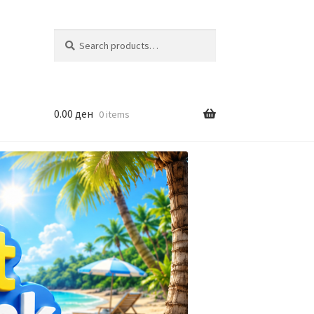
Search
Search
for:
0.00
ден
0 items