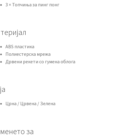
3 × Топчиња за пинг понг
теријал
ABS пластика
Полиестерска мрежа
Дрвени рекети со гумена облога
ја
Црна / Црвена / Зелена
менето за