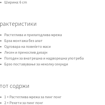
Ширина: 6 cm
рактеристики
Растеглива и прилагодлива мрежа
Брза монтажа без алат
Одговара на повеќето маси
Лесен и пренослив дизајн
Погоден за внатрешна и надворешна употреба
Брзо поставување за неколку секунди
тот содржи
1 × Растеглива мрежа за пинг понг
2 × Рекети за пинг понг