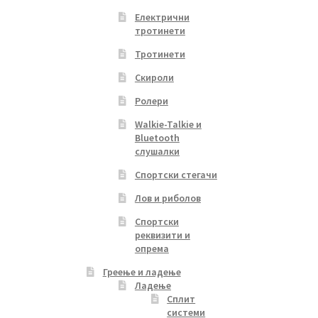
Електрични
тротинети
Тротинети
Скироли
Ролери
Walkie-Talkie и
Bluetooth
слушалки
Спортски стегачи
Лов и риболов
Спортски
реквизити и
опрема
Греење и ладење
Ладење
Сплит
системи