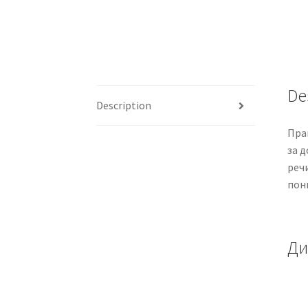
De
Description
Прак
за д
речи
понг
Ди