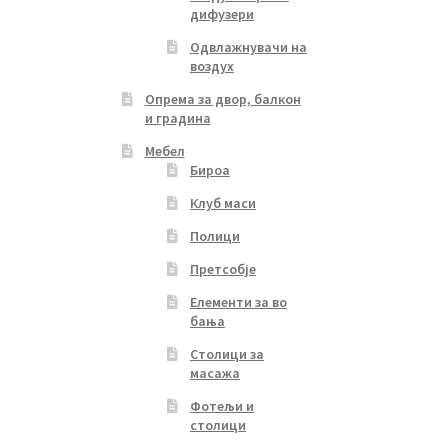
дифузери
Одвлажнувачи на
воздух
Опрема за двор, балкон
и градина
Мебел
Бироа
Клуб маси
Полици
Претсобје
Елементи за во
бања
Столици за
масажа
Фотељи и
столици