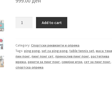
999.00
ден
Сет
Add to cart
за
пинг-
понг
quantity
Category:
Спортски реквизити и опрема
Tags:
ping pong
,
set za ping pong
,
table tennis set
,
маса тен
пин понг
,
пинг понг сет
,
пренослив пинг понг
,
растеглива
мрежа
,
рекети за пинг понг
,
семејни игри
,
сет за пинг понг
,
спортска опрема