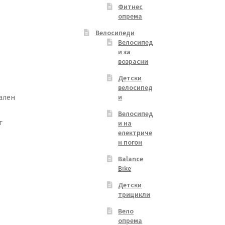
Фитнес
опрема
Велосипеди
Велосипед
и за
возрасни
Детски
велосипед
ален
и
Велосипед
г
и на
електриче
н погон
Balance
Bike
Детски
трицикли
Вело
опрема