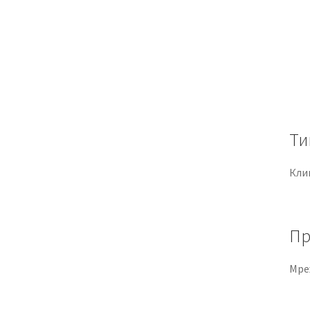
Ти
Кли
Пр
Мре