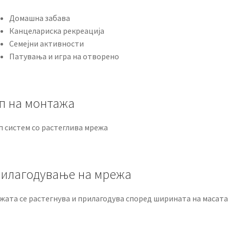
Домашна забава
Канцелариска рекреација
Семејни активности
Патувања и игра на отворено
п на монтажа
п систем со растеглива мрежа
илагодување на мрежа
жата се растегнува и прилагодува според ширината на масата