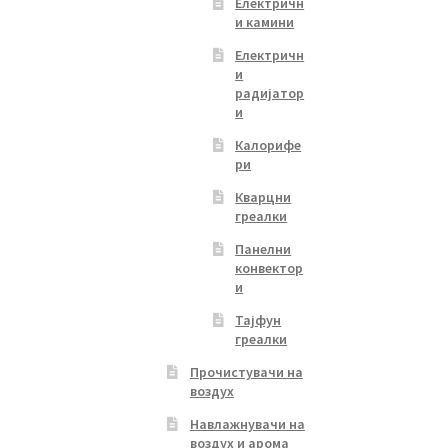
Електричн
и камини
Електричн
и
радијатор
и
Калорифе
ри
Кварцни
греалки
Панелни
конвектор
и
Тајфун
греалки
Прочистувачи на
воздух
Навлажнувачи на
воздух и арома