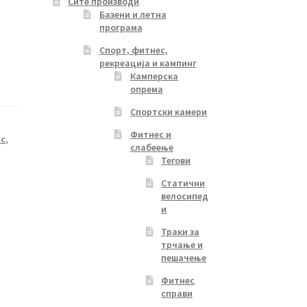
Сите производи
Базени и летна
програма
Спорт, фитнес,
рекреација и кампинг
Камперска
опрема
Спортски камери
Фитнес и
ис
,
слабеење
Тегови
Статични
велосипед
и
Траки за
трчање и
пешачење
Фитнес
справи