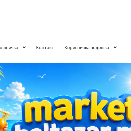
ошничка
Контакт
Корисничка подршка
става и начин на плаќање
Контакт
Корисничка подршка
а на производ
Сите производи
Услови за користење