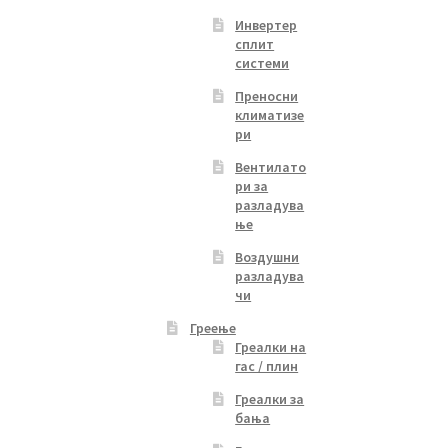
Инвертер
сплит
системи
Преносни
климатизе
ри
Вентилато
ри за
разладува
ње
Воздушни
разладува
чи
Греење
Греалки на
гас / плин
Греалки за
бања