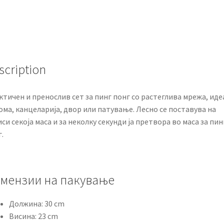
scription
тичен и пренослив сет за пинг понг со растеглива мрежа, иде
ома, канцеларија, двор или патување. Лесно се поставува на
си секоја маса и за неколку секунди ја претвора во маса за пин
.
мензии на пакување
Должина: 30 cm
Висина: 23 cm