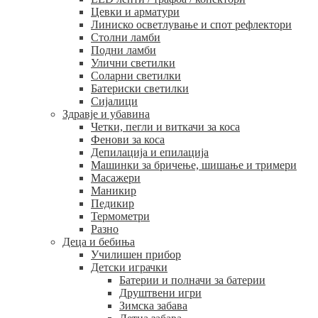
Цевки и арматури
Линиско осветлување и спот рефлектори
Столни ламби
Подни ламби
Улични светилки
Соларни светилки
Батериски светилки
Сијалици
Здравје и убавина
Четки, пегли и виткачи за коса
Фенови за коса
Депилација и епилација
Машинки за бричење, шишање и тримери
Масажери
Маникир
Педикир
Термометри
Разно
Деца и бебиња
Училишен прибор
Детски играчки
Батерии и полначи за батерии
Друштвени игри
Зимска забава