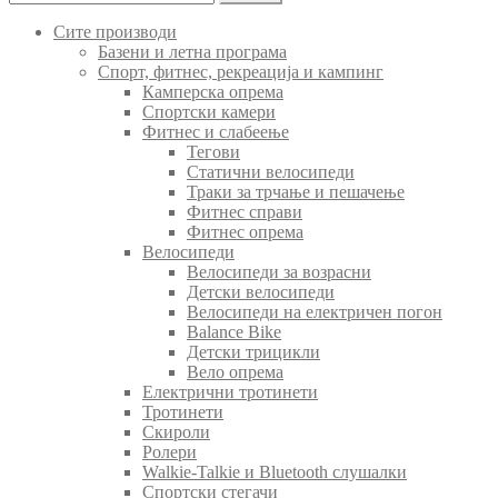
for:
Сите производи
Базени и летна програма
Спорт, фитнес, рекреација и кампинг
Камперска опрема
Спортски камери
Фитнес и слабеење
Тегови
Статични велосипеди
Траки за трчање и пешачење
Фитнес справи
Фитнес опрема
Велосипеди
Велосипеди за возрасни
Детски велосипеди
Велосипеди на електричен погон
Balance Bike
Детски трицикли
Вело опрема
Електрични тротинети
Тротинети
Скироли
Ролери
Walkie-Talkie и Bluetooth слушалки
Спортски стегачи