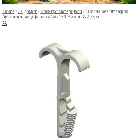
Home
/
За домот
/
Електро материјали
/
Шелна без штраф за
брза инсталација на кабли 3х1,5мм и 3х2,5мм
🔍