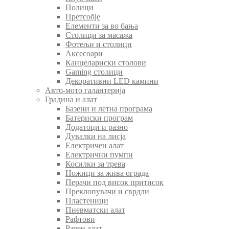
Полици
Претсобје
Елементи за во бања
Столици за масажа
Фотељи и столици
Аксесоари
Канцелариски столови
Gaming столици
Декоративни LED камини
Авто-мото галантерија
Градина и алат
Базени и летна програма
Батериски програм
Додатоци и разно
Дувалки на лисја
Електричен алат
Електрични пумпи
Косилки за трева
Ножици за жива ограда
Перачи под висок притисок
Преклопувачи и сврдли
Пластеници
Пневматски алат
Рафтови
Рачен алат