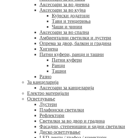
Аксесоари за во дневна
Аксесоари за во кујна
Кујнски додатоци
Тави и тенџериња
Чаши и чинии
Аксесоари за во спална
Амбиентални светилки и лустери
Опрема за двор, балкон и градина
Хигиена
Патни куфери, ранци и ташни
Патни куфери
Ранци
Ташни
Разно
За канцеларија
Аксесоари за канцеларија
Електро материјали
Осветлување
Лустери
Плафонски светилки
Рефлектори
Светилки за во двор и градина
Фасадни, степенишни и ѕидни светилки
Диско осветлување
LED ленти / трафоа / конектори