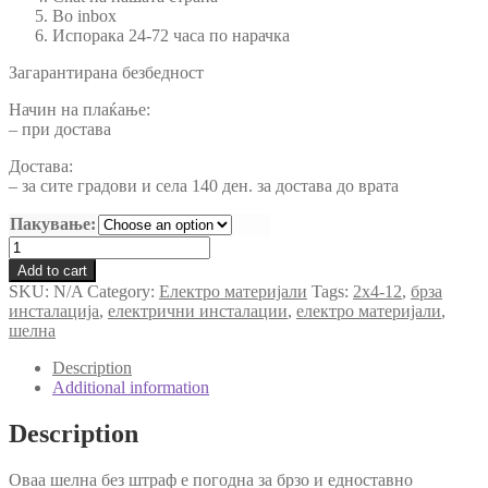
Во inbox
Испорака 24-72 часа по нарачка
Загарантирана безбедност
Начин на плаќање:
– при достава
Достава:
– за сите градови и села 140 ден. за достава до врата
Пакување:
Шелна
без
Add to cart
штраф
SKU:
N/A
Category:
Електро материјали
Tags:
2x4-12
,
брза
за
инсталација
,
електрични инсталации
,
електро материјали
,
брза
шелна
инсталација
на
Description
кабли
Additional information
3х1,5мм
и
Description
3х2,5мм
quantity
Оваа шелна без штраф е погодна за брзо и едноставно