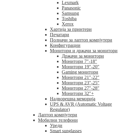
Lexmark
Panasonic
Samsung
Toshiba
Xerox
Хартија за принтери
Печатари
Полначи за лаптоп компјутери
Конфигурации
Монитори и држачи за монитори
Држачи за монитори
Монитори 7″-18″
Монитори 19″-20″
Gaming монитори
Монитори 21″-22″
Монитори 23″-25″
Монитори 27″-28″
Монитори 32″+
Надворешна меморија
UPS & AVR (Automatic Voltage
Regulator)
Лаптоп компјутери
Мобилни телефони
Уреди
Smart sunglasses