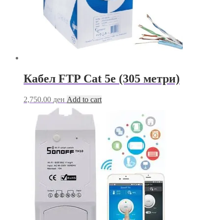
product
page
Кабел FTP Cat 5e (305 метри)
2,750.00
ден
Add to cart