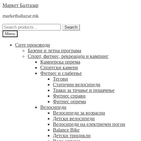
Skip
Skip
Маркет Балтазар
to
to
marketbaltazar.mk
navigation
content
Search
Search
for:
Menu
Сите производи
Базени и летна програма
Спорт, фитнес, рекреација и кампинг
Камперска опрема
Спортски камери
Фитнес и слабеење
Тегови
Статични велосипеди
Траки за трчање и пешачење
Фитнес справи
Фитнес опрема
Велосипеди
Велосипеди за возрасни
Детски велосипеди
Велосипеди на електричен погон
Balance Bike
Детски трицикли