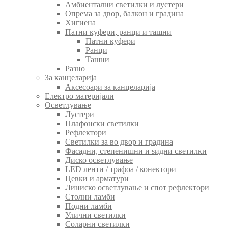
Амбиентални светилки и лустери
Опрема за двор, балкон и градина
Хигиена
Патни куфери, ранци и ташни
Патни куфери
Ранци
Ташни
Разно
За канцеларија
Аксесоари за канцеларија
Електро материјали
Осветлување
Лустери
Плафонски светилки
Рефлектори
Светилки за во двор и градина
Фасадни, степенишни и ѕидни светилки
Диско осветлување
LED ленти / трафоа / конектори
Цевки и арматури
Линиско осветлување и спот рефлектори
Столни ламби
Подни ламби
Улични светилки
Соларни светилки