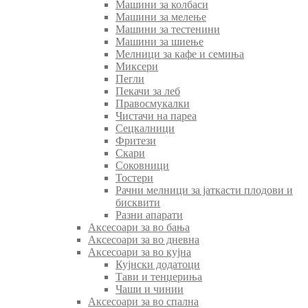
Машини за колбаси
Машини за мелење
Машини за тестенини
Машини за шиење
Мелници за кафе и семиња
Миксери
Пегли
Пекачи за леб
Правосмукалки
Чистачи на пареа
Сецкалници
Фритези
Скари
Соковници
Тостери
Рачни мелници за јаткасти плодови и
бисквити
Разни апарати
Аксесоари за во бања
Аксесоари за во дневна
Аксесоари за во кујна
Кујнски додатоци
Тави и тенџериња
Чаши и чинии
Аксесоари за во спална