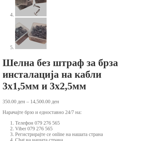
Шелна без штраф за брза
инсталација на кабли
3х1,5мм и 3х2,5мм
Price
350.00
ден
–
14,500.00
ден
range:
Нарачајте брзо и едноставно 24/7 на:
350.00 ден
through
Телефон 079 276 565
14,500.00 ден
Viber 079 276 565
Регистрирајте се online на нашата страна
Chat на нашата страна