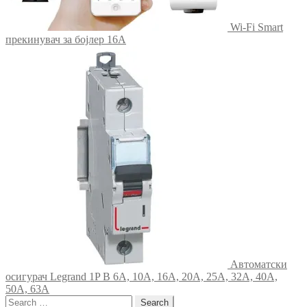
Wi-Fi Smart
прекинувач за бојлер 16А
Автоматски
осигурач Legrand 1P B 6A, 10A, 16A, 20A, 25A, 32A, 40A,
50A, 63A
Search