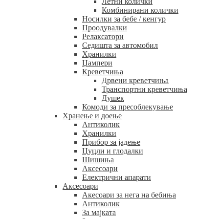
Летни колички
Комбинирани колички
Носилки за бебе / кенгур
Проодувалки
Релаксатори
Седишта за автомобил
Хранилки
Џампери
Креветчиња
Дрвени креветчиња
Транспортни креветчиња
Душек
Комоди за пресоблекување
Хранење и доење
Антиколик
Хранилки
Прибор за јадење
Цуцли и глодалки
Шишиња
Аксесоари
Електрични апарати
Аксесоари
Акесоари за нега на бебиња
Антиколик
За мајката