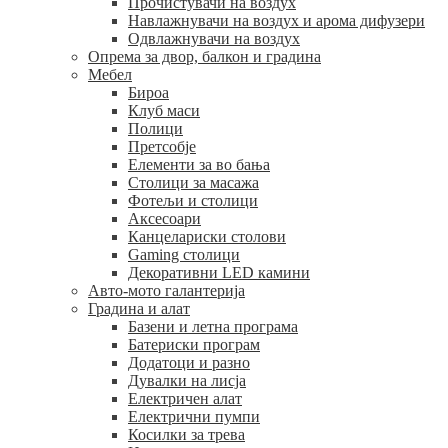
Прочистувачи на воздух
Навлажнувачи на воздух и арома дифузери
Одвлажнувачи на воздух
Опрема за двор, балкон и градина
Мебел
Бироа
Клуб маси
Полици
Претсобје
Елементи за во бања
Столици за масажа
Фотељи и столици
Аксесоари
Канцелариски столови
Gaming столици
Декоративни LED камини
Авто-мото галантерија
Градина и алат
Базени и летна програма
Батериски програм
Додатоци и разно
Дувалки на лисја
Електричен алат
Електрични пумпи
Косилки за трева