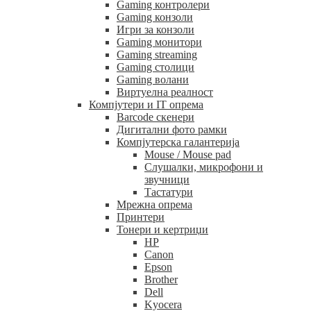
Gaming контролери
Gaming конзоли
Игри за конзоли
Gaming монитори
Gaming streaming
Gaming столици
Gaming волани
Виртуелна реалност
Компјутери и IT опрема
Barcode скенери
Дигитални фото рамки
Компјутерска галантерија
Mouse / Mouse pad
Слушалки, микрофони и
звучници
Тастатури
Мрежна опрема
Принтери
Тонери и кертриџи
HP
Canon
Epson
Brother
Dell
Kyocera