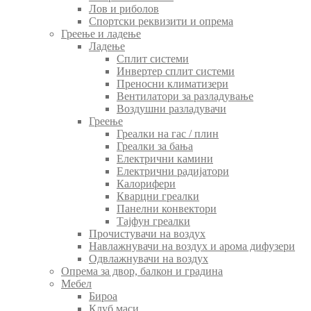
Лов и риболов
Спортски реквизити и опрема
Греење и ладење
Ладење
Сплит системи
Инвертер сплит системи
Преносни климатизери
Вентилатори за разладување
Воздушни разладувачи
Греење
Греалки на гас / плин
Греалки за бања
Електрични камини
Електрични радијатори
Калорифери
Кварцни греалки
Панелни конвектори
Тајфун греалки
Прочистувачи на воздух
Навлажнувачи на воздух и арома дифузери
Одвлажнувачи на воздух
Опрема за двор, балкон и градина
Мебел
Бироа
Клуб маси