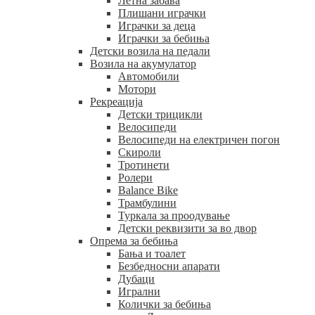
Летна забава
Плишани играчки
Играчки за деца
Играчки за бебиња
Детски возила на педали
Возила на акумулатор
Автомобили
Мотори
Рекреација
Детски трицикли
Велосипеди
Велосипеди на електричен погон
Скироли
Тротинети
Ролери
Balance Bike
Трамбулини
Туркала за проодување
Детски реквизити за во двор
Опрема за бебиња
Бања и тоалет
Безбедносни апарати
Дубаци
Игрални
Колички за бебиња