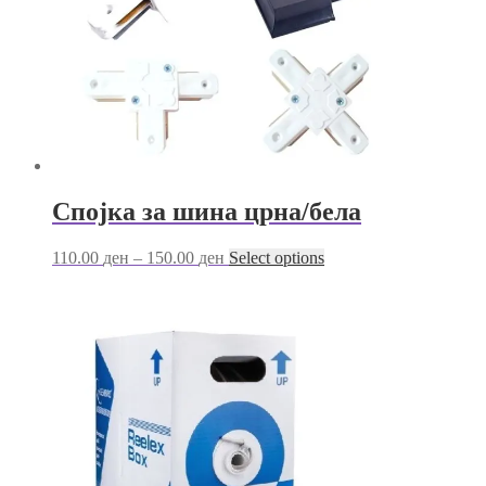
Спојка за шина црна/бела
Price
This
110.00
ден
–
150.00
ден
Select options
range:
product
110.00 ден
has
through
multiple
150.00 ден
variants.
The
options
may
be
chosen
on
the