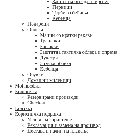
Заштитна ограда за кревет
Перници
Торби за бебиња
Ќебенца
Подароци
Облека
Маици со кратки ракави
Тренерки
Бањарки
Заштитна тактичка облека и опрема
Дуксери
Зимска облека
Ќебенца
Обувки
Домашни миленици
Мој профил
Кошничка
Резервирани производи
Checkout
Контакт
Корисничка подршка
Услови за користење
Рекламации и замена на производ
Достава и начин на плаќање