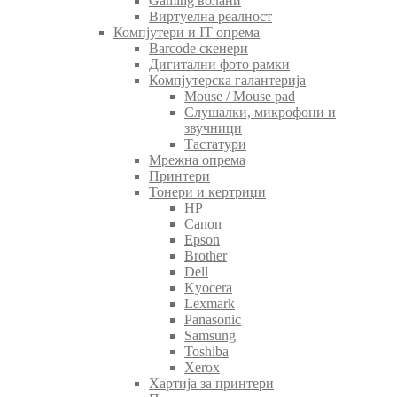
Gaming волани
Виртуелна реалност
Компјутери и IT опрема
Barcode скенери
Дигитални фото рамки
Компјутерска галантерија
Mouse / Mouse pad
Слушалки, микрофони и
звучници
Тастатури
Мрежна опрема
Принтери
Тонери и кертриџи
HP
Canon
Epson
Brother
Dell
Kyocera
Lexmark
Panasonic
Samsung
Toshiba
Xerox
Хартија за принтери