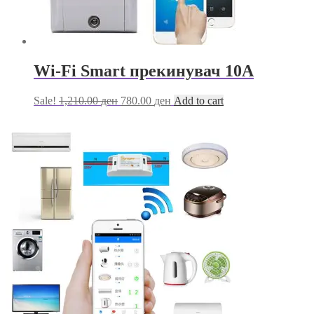
Wi-Fi Smart прекинувач 10А
Original
Current
Sale!
1,210.00
ден
780.00
ден
Add to cart
price
price
was:
is:
1,210.00 ден.
780.00 ден.