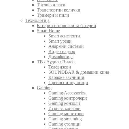
Трговски ваги
Транспортни колички
Тримери и пили
Технологија
Батерии и полначи за батерии
Smart Home
Smart асистенти
Smart уреди
Алармни системи
Видео надзор
Домофонија
ТВ / Аудио / Видео
Телевизори
SOUNDBAR & домашни кина
Караоке звучници
Преносни звучници
Gaming
Gaming Accessories
Gaming контролери
Gaming конзоли
Игри за конзоли
Gaming монитори
Gaming streaming
Gaming столици