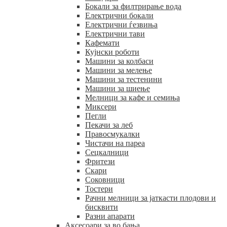
Бокали за филтрирање вода
Електрични бокали
Електрични ѓезвиња
Електрични тави
Кафемати
Кујнски роботи
Машини за колбаси
Машини за мелење
Машини за тестенини
Машини за шиење
Мелници за кафе и семиња
Миксери
Пегли
Пекачи за леб
Правосмукалки
Чистачи на пареа
Сецкалници
Фритези
Скари
Соковници
Тостери
Рачни мелници за јаткасти плодови и
бисквити
Разни апарати
Аксесоари за во бања