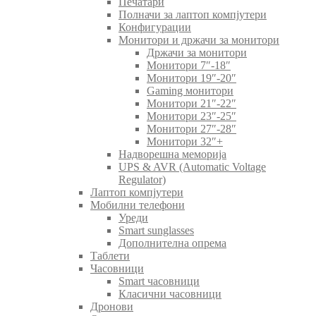
Печатари
Полначи за лаптоп компјутери
Конфигурации
Монитори и држачи за монитори
Држачи за монитори
Монитори 7″-18″
Монитори 19″-20″
Gaming монитори
Монитори 21″-22″
Монитори 23″-25″
Монитори 27″-28″
Монитори 32″+
Надворешна меморија
UPS & AVR (Automatic Voltage
Regulator)
Лаптоп компјутери
Мобилни телефони
Уреди
Smart sunglasses
Дополнителна опрема
Таблети
Часовници
Smart часовници
Класични часовници
Дронови