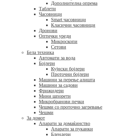
Дополнителна опрема
Таблети
Часовници
Smart часовници
Класични часовници
Дронови
Оптички уреди
Микроскопи
Сетови
Бела техника
Автомати за вода
Бојлери
Кујнски бојлери
Проточни бојлери
Машини за перење алишта
Машини за садови
Фрижидери
Мини шпорети
Микробранови печки
Чешми со проточно загревање
Чешми
За домот
Апарати за домаќинство
Апарати за пуканки
Блендери