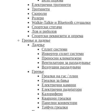
Вело опрема
Електрични тротинети
Тротинети
Скироли
Ролери
Walkie-Talkie и Bluetooth слушалки
Спортски стегачи
Лов и риболов
Спортски реквизити и опрема
Греење и ладење
Ладење
Сплит системи
Инвертер сплит системи
Преносни климатизери
Вентилатори за разладување
Воздушни разладувачи
Греење
Греалки на гас / плин
Греалки за бања
Електрични камини
Електрични радијатори
Калорифери
Кварцни греалки
Панелни конвектори
Тајфун греалки