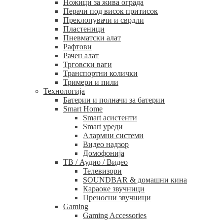
Ножици за жива ограда
Перачи под висок притисок
Преклопувачи и сврдли
Пластеници
Пневматски алат
Рафтови
Рачен алат
Трговски ваги
Транспортни колички
Тримери и пили
Технологија
Батерии и полначи за батерии
Smart Home
Smart асистенти
Smart уреди
Алармни системи
Видео надзор
Домофонија
ТВ / Аудио / Видео
Телевизори
SOUNDBAR & домашни кина
Караоке звучници
Преносни звучници
Gaming
Gaming Accessories