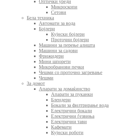
Оптички уреди
Микроскопи
Сетови
Бела техника
Автомати за вода
Бојлери
Кујнски бојлери
Проточни бојлери
Машини за перење алишта
Машини за садови
Фрижидери
Мини шпорети
Микробранови печки
Чешми со проточно загревање
Чешми
За домот
Апарати за домаќинство
Апарати за пуканки
Блендери
Бокали за филтрирање вода
Електрични бокали
Електрични ѓезвиња
Електрични тави
Кафемати
Кујнски роботи