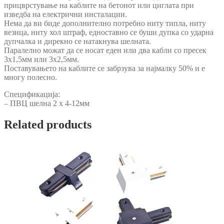
прицврстување на каблите на бетонот или циглата при
изведба на електрични инсталации.
Нема да ви биде дополнително потребно ниту типла, ниту
везица, ниту хол штраф, едноставно се буши дупка со ударна
дупчалка и дирекно се натакнува шелната.
Паралелно можат да се носат еден или два кабли со пресек
3х1,5мм или 3х2,5мм.
Поставувањето на каблите се забрзува за најмалку 50% и е
многу полесно.
Спецификација:
– ПВЦ шелна 2 х 4-12мм
Related products