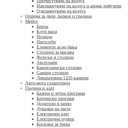
Прочистувачи на воздух
Навлажнувачи на воздух и арома дифузери
Одвлажнувачи на воздух
Опрема за двор, балкон и градина
Мебел
Бироа
Клуб маси
Полици
Претсобје
Елементи за во бања
Столици за масажа
Фотељи и столици
Аксесоари
Канцелариски столови
Gaming столици
Декоративни LED камини
Авто-мото галантерија
Градина и алат
Базени и летна програма
Батериски програм
Додатоци и разно
Дувалки на лисја
Електричен алат
Електрични пумпи
Косилки за трева