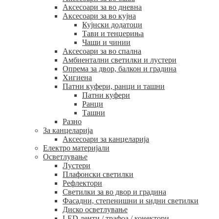
Аксесоари за во дневна
Аксесоари за во кујна
Кујнски додатоци
Тави и тенџериња
Чаши и чинии
Аксесоари за во спална
Амбиентални светилки и лустери
Опрема за двор, балкон и градина
Хигиена
Патни куфери, ранци и ташни
Патни куфери
Ранци
Ташни
Разно
За канцеларија
Аксесоари за канцеларија
Електро материјали
Осветлување
Лустери
Плафонски светилки
Рефлектори
Светилки за во двор и градина
Фасадни, степенишни и ѕидни светилки
Диско осветлување
LED ленти / трафоа / конектори