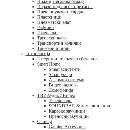
Ножици за жива ограда
Перачи под висок притисок
Преклопувачи и сврдли
Пластеници
Пневматски алат
Рафтови
Рачен алат
Трговски ваги
Транспортни колички
Тримери и пили
Технологија
Батерии и полначи за батерии
Smart Home
Smart асистенти
Smart уреди
Алармни системи
Видео надзор
Домофонија
ТВ / Аудио / Видео
Телевизори
SOUNDBAR & домашни кина
Караоке звучници
Преносни звучници
Gaming
Gaming Accessories