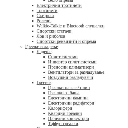
Вело опрема
Електрични тротинети
Тротинети
Скироли
Ролери
Walkie-Talkie и Bluetooth слушалки
Спортски стегачи
Лов и риболов
Спортски реквизити и опрема
Греење и ладење
Ладење
Сплит системи
Инвертер сплит системи
Преносни климатизери
Вентилатори за разладување
Воздушни разладувачи
Греење
Греалки на гас / плин
Греалки за бања
Електрични камини
Електрични радијатори
Калорифери
Кварцни греалки
Панелни конвектори
Тајфун греалки