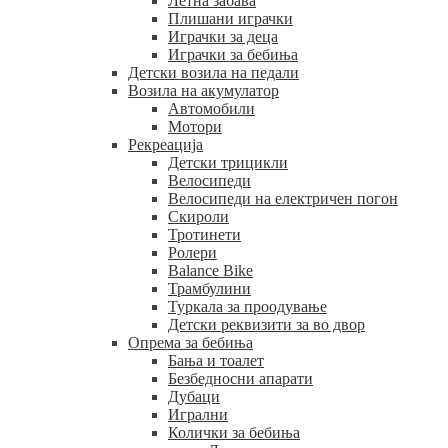
Летна забава
Плишани играчки
Играчки за деца
Играчки за бебиња
Детски возила на педали
Возила на акумулатор
Автомобили
Мотори
Рекреација
Детски трицикли
Велосипеди
Велосипеди на електричен погон
Скироли
Тротинети
Ролери
Balance Bike
Трамбулини
Туркала за проодување
Детски реквизити за во двор
Опрема за бебиња
Бања и тоалет
Безбедносни апарати
Дубаци
Игрални
Колички за бебиња