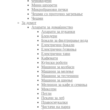
Фрижидери
Мини шпорети
Микробранови печки
Чешми со проточно загревање
Чешми
За домот
Апарати за домаќинство
Апарати за пуканки
Блендери
Бокали за филтрирање вода
Електрични бокали
Електрични ѓезвиња
Електрични тави
Кафемати
Кујнски роботи
Машини за колбаси
Машини за мелење
Машини за тестенини
Машини за шиење
Мелници за кафе и семиња
Миксери
Пегли
Пекачи за леб
Правосмукалки
Чистачи на пареа