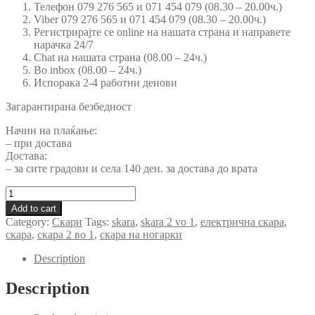
Телефон 079 276 565 и 071 454 079 (08.30 – 20.00ч.)
Viber 079 276 565 и 071 454 079 (08.30 – 20.00ч.)
Регистрирајте се online на нашата страна и направете
нарачка 24/7
Chat на нашата страна (08.00 – 24ч.)
Во inbox (08.00 – 24ч.)
Испорака 2-4 работни денови
Загарантирана безбедност
Начин на плаќање:
– при достава
Достава:
– за сите градови и села 140 ден. за достава до врата
Електрична
скара
Add to cart
3
Category:
Скари
Tags:
skara
,
skara 2 vo 1
,
електрична скара
,
во
скара
,
скара 2 во 1
,
скара на ногарки
1
XL-
Description
888
quantity
Description