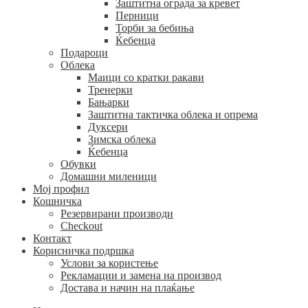
Заштитна ограда за кревет
Перници
Торби за бебиња
Ќебенца
Подароци
Облека
Маици со кратки ракави
Тренерки
Бањарки
Заштитна тактичка облека и опрема
Дуксери
Зимска облека
Ќебенца
Обувки
Домашни миленици
Мој профил
Кошничка
Резервирани производи
Checkout
Контакт
Корисничка подршка
Услови за користење
Рекламации и замена на производ
Достава и начин на плаќање