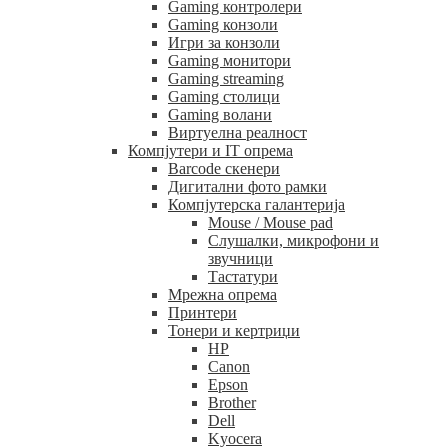
Gaming контролери
Gaming конзоли
Игри за конзоли
Gaming монитори
Gaming streaming
Gaming столици
Gaming волани
Виртуелна реалност
Компјутери и IT опрема
Barcode скенери
Дигитални фото рамки
Компјутерска галантерија
Mouse / Mouse pad
Слушалки, микрофони и
звучници
Тастатури
Мрежна опрема
Принтери
Тонери и кертриџи
HP
Canon
Epson
Brother
Dell
Kyocera