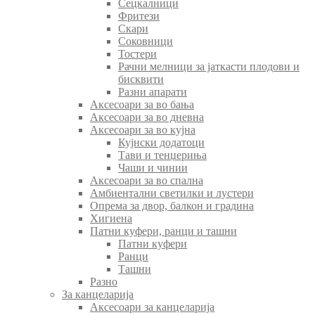
Сецкалници
Фритези
Скари
Соковници
Тостери
Рачни мелници за јаткасти плодови и
бисквити
Разни апарати
Аксесоари за во бања
Аксесоари за во дневна
Аксесоари за во кујна
Кујнски додатоци
Тави и тенџериња
Чаши и чинии
Аксесоари за во спална
Амбиентални светилки и лустери
Опрема за двор, балкон и градина
Хигиена
Патни куфери, ранци и ташни
Патни куфери
Ранци
Ташни
Разно
За канцеларија
Аксесоари за канцеларија