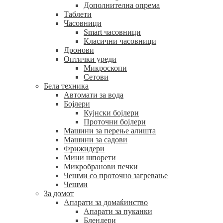
Дополнителна опрема
Таблети
Часовници
Smart часовници
Класични часовници
Дронови
Оптички уреди
Микроскопи
Сетови
Бела техника
Автомати за вода
Бојлери
Кујнски бојлери
Проточни бојлери
Машини за перење алишта
Машини за садови
Фрижидери
Мини шпорети
Микробранови печки
Чешми со проточно загревање
Чешми
За домот
Апарати за домаќинство
Апарати за пуканки
Блендери