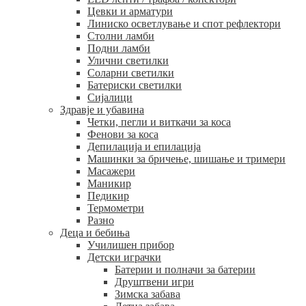
Цевки и арматури
Линиско осветлување и спот рефлектори
Столни ламби
Подни ламби
Улични светилки
Соларни светилки
Батериски светилки
Сијалици
Здравје и убавина
Четки, пегли и виткачи за коса
Фенови за коса
Депилација и епилација
Машинки за бричење, шишање и тримери
Масажери
Маникир
Педикир
Термометри
Разно
Деца и бебиња
Училишен прибор
Детски играчки
Батерии и полначи за батерии
Друштвени игри
Зимска забава