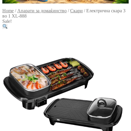
Home
/
Апарати за домаќинство
/
Скари
/
Електрична скара 3
во 1 XL-888
Sale!