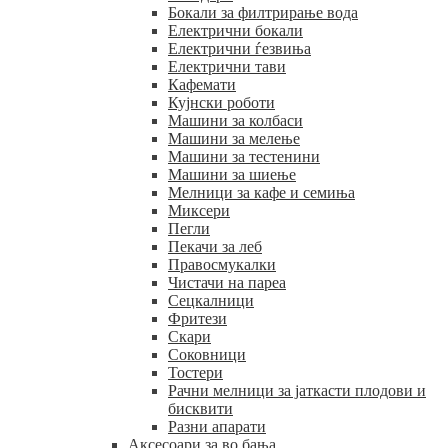
Бокали за филтрирање вода
Електрични бокали
Електрични ѓезвиња
Електрични тави
Кафемати
Кујнски роботи
Машини за колбаси
Машини за мелење
Машини за тестенини
Машини за шиење
Мелници за кафе и семиња
Миксери
Пегли
Пекачи за леб
Правосмукалки
Чистачи на пареа
Сецкалници
Фритези
Скари
Соковници
Тостери
Рачни мелници за јаткасти плодови и
бисквити
Разни апарати
Аксесоари за во бања