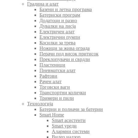
Градина и алат
Базени и летна програма
Батериски програм
Додатоци и разно
Дувалки на лисја
Електричен алат
Електрични пумпи
Косилки за трева
Ножици за жива ограда
Перачи под висок притисок
Преклопувачи и сврдли
Пластеници
Пневматски алат
Рафтови
Рачен алат
Трговски ваги
Транспортни колички
Тримери и пили
Технологија
Батерии и полначи за батерии
Smart Home
Smart асистенти
Smart уреди
Алармни системи
Видео надзор