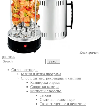
Електричен
роштиљ
Search
for:
Сите производи
Базени и летна програма
Спорт, фитнес, рекреација и кампинг
Камперска опрема
Спортски камери
Фитнес и слабеење
Тегови
Статични велосипеди
Траки за трчање и пешачење