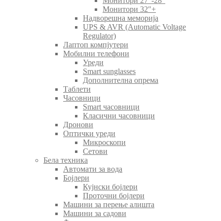
Монитори 27″-28″
Монитори 32″+
Надворешна меморија
UPS & AVR (Automatic Voltage
Regulator)
Лаптоп компјутери
Мобилни телефони
Уреди
Smart sunglasses
Дополнителна опрема
Таблети
Часовници
Smart часовници
Класични часовници
Дронови
Оптички уреди
Микроскопи
Сетови
Бела техника
Автомати за вода
Бојлери
Кујнски бојлери
Проточни бојлери
Машини за перење алишта
Машини за садови