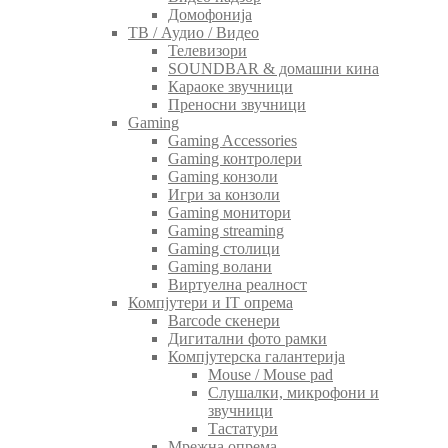
Домофонија
ТВ / Аудио / Видео
Телевизори
SOUNDBAR & домашни кина
Караоке звучници
Преносни звучници
Gaming
Gaming Accessories
Gaming контролери
Gaming конзоли
Игри за конзоли
Gaming монитори
Gaming streaming
Gaming столици
Gaming волани
Виртуелна реалност
Компјутери и IT опрема
Barcode скенери
Дигитални фото рамки
Компјутерска галантерија
Mouse / Mouse pad
Слушалки, микрофони и
звучници
Тастатури
Мрежна опрема