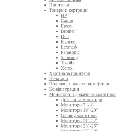
Принтери
Тонери и кертриџи
HP
Canon
Epson
Brother
Dell
Kyocera
Lexmark
Panasonic
Samsung
Toshiba
Xerox
Хартија за принтери
Печатари
Полначи за лаптоп компјутери
Конфигурации
Монитори и држачи за монитори
Држачи за монитори
Монитори 7″-18″
Монитори 19″-20″
Gaming монитори
Монитори 21″-22″
Монитори 23″-25″