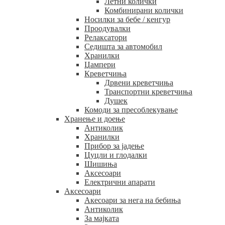
Летни колички
Комбинирани колички
Носилки за бебе / кенгур
Проодувалки
Релаксатори
Седишта за автомобил
Хранилки
Џампери
Креветчиња
Дрвени креветчиња
Транспортни креветчиња
Душек
Комоди за пресоблекување
Хранење и доење
Антиколик
Хранилки
Прибор за јадење
Цуцли и глодалки
Шишиња
Аксесоари
Електрични апарати
Аксесоари
Акесоари за нега на бебиња
Антиколик
За мајката