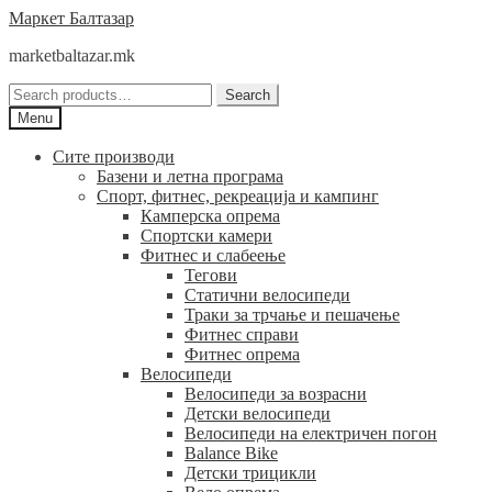
Skip
Skip
Маркет Балтазар
to
to
marketbaltazar.mk
navigation
content
Search
Search
for:
Menu
Сите производи
Базени и летна програма
Спорт, фитнес, рекреација и кампинг
Камперска опрема
Спортски камери
Фитнес и слабеење
Тегови
Статични велосипеди
Траки за трчање и пешачење
Фитнес справи
Фитнес опрема
Велосипеди
Велосипеди за возрасни
Детски велосипеди
Велосипеди на електричен погон
Balance Bike
Детски трицикли