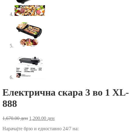
Електрична скара 3 во 1 XL-
888
Original
Current
1,670.00
ден
1,200.00
ден
price
price
Нарачајте брзо и едноставно 24/7 на:
was:
is:
1,670.00 ден.
1,200.00 ден.