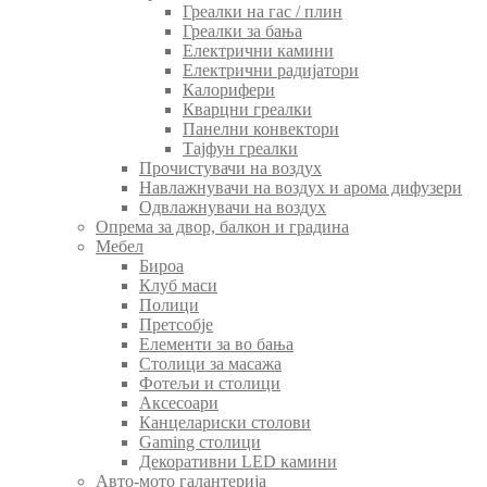
Греалки на гас / плин
Греалки за бања
Електрични камини
Електрични радијатори
Калорифери
Кварцни греалки
Панелни конвектори
Тајфун греалки
Прочистувачи на воздух
Навлажнувачи на воздух и арома дифузери
Одвлажнувачи на воздух
Опрема за двор, балкон и градина
Мебел
Бироа
Клуб маси
Полици
Претсобје
Елементи за во бања
Столици за масажа
Фотељи и столици
Аксесоари
Канцелариски столови
Gaming столици
Декоративни LED камини
Авто-мото галантерија