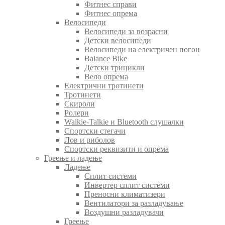
Фитнес справи
Фитнес опрема
Велосипеди
Велосипеди за возрасни
Детски велосипеди
Велосипеди на електричен погон
Balance Bike
Детски трицикли
Вело опрема
Електрични тротинети
Тротинети
Скироли
Ролери
Walkie-Talkie и Bluetooth слушалки
Спортски стегачи
Лов и риболов
Спортски реквизити и опрема
Греење и ладење
Ладење
Сплит системи
Инвертер сплит системи
Преносни климатизери
Вентилатори за разладување
Воздушни разладувачи
Греење