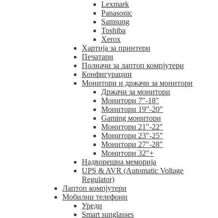
Lexmark
Panasonic
Samsung
Toshiba
Xerox
Хартија за принтери
Печатари
Полначи за лаптоп компјутери
Конфигурации
Монитори и држачи за монитори
Држачи за монитори
Монитори 7″-18″
Монитори 19″-20″
Gaming монитори
Монитори 21″-22″
Монитори 23″-25″
Монитори 27″-28″
Монитори 32″+
Надворешна меморија
UPS & AVR (Automatic Voltage
Regulator)
Лаптоп компјутери
Мобилни телефони
Уреди
Smart sunglasses