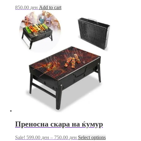
850.00
ден
Add to cart
Преносна скара на ќумур
Price
This
Sale!
599.00
ден
–
750.00
ден
Select options