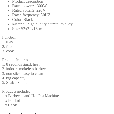
Product description:
Rated power: 1300W
Rated voltage: 220V
Rated frequency: 50HZ
Color: Black
Material: high quality aluminum alloy
Size: 52x22x15cm
Function
1. roast
2. fried
3. cook
Product features
1. 8 seconds quick heat
2. indoor smokeless barbecue
3. non stick, easy to clean
4. big capacity
5. Shabu Shabu
Products include:
1 x Barbecue and Hot Pot Machine
1 x Pot Lid
1 x Cable