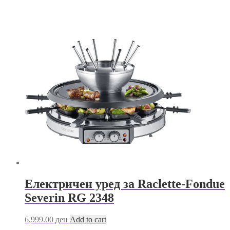
range:
product
599.00 ден
has
through
multiple
750.00 ден
variants.
The
options
may
be
chosen
on
the
product
page
Електричен уред за Raclette-Fondue
Severin RG 2348
6,999.00
ден
Add to cart