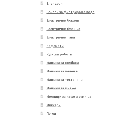
Блендери
Бокали за филтрирање вода
Електрични бокали
Електрични ѓезвиња
Електрични тави
Кафемати
Кујнски роботи
Машини за колбаси
Машини за мелење
Машини за тестенини
Машини за шиење
Мелници за кафе и семиња
Миксери
Пегли