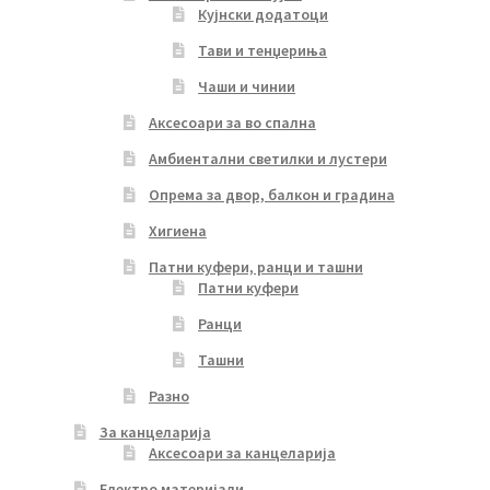
Кујнски додатоци
Тави и тенџериња
Чаши и чинии
Аксесоари за во спална
Амбиентални светилки и лустери
Опрема за двор, балкон и градина
Хигиена
Патни куфери, ранци и ташни
Патни куфери
Ранци
Ташни
Разно
За канцеларија
Аксесоари за канцеларија
Електро материјали