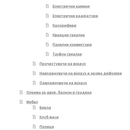
Електрични камини
Електрични радијатори
Калорифери
Кварцни греалки
Панелни конвектори
Тајфун греалки
Прочистувачи на воздух
Навлажнувачи на воздух и арома дифузери
Одвлажнувачи на воздух
Опрема за двор, балкон и градина
Мебел
Бироа
Клуб маси
Полици