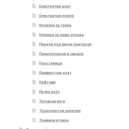
Електричен алат
Електрични пумпи
Косилки за трева
Ножици за жива ограда
Перачи под висок притисок
Преклопувачи и сврдли
Пластеници
Пневматски алат
Рафтови
Рачен алат
Трговски ваги
Транспортни колички
Тримери и пили