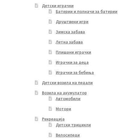
Детски играчки
Батерии и полначи за батерии
Друштвени игри
Зимска забава
Летна забава
Плишани играчки
Играчки за деца
Играчки за бебиња
Детски возила на педали
Возила на акумулатор
Автомобили
Мотори
Рекреација
Детски трицикли
Велосипеди