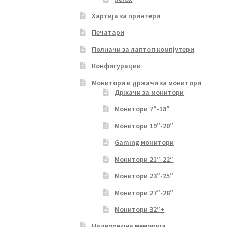
Хартија за принтери
Печатари
Полначи за лаптоп компјутери
Конфигурации
Монитори и држачи за монитори
Држачи за монитори
Монитори 7″-18″
Монитори 19″-20″
Gaming монитори
Монитори 21″-22″
Монитори 23″-25″
Монитори 27″-28″
Монитори 32″+
Надворешна меморија