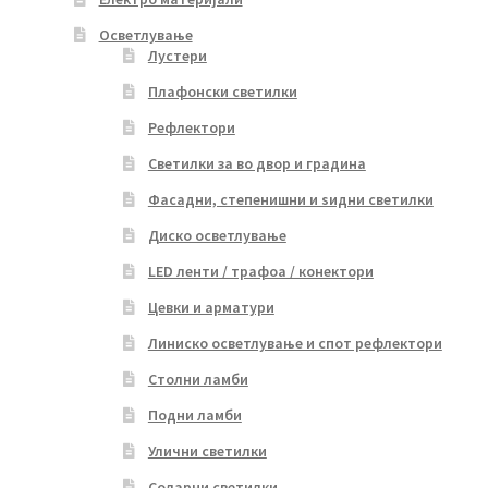
Осветлување
Лустери
Плафонски светилки
Рефлектори
Светилки за во двор и градина
Фасадни, степенишни и ѕидни светилки
Диско осветлување
LED ленти / трафоа / конектори
Цевки и арматури
Линиско осветлување и спот рефлектори
Столни ламби
Подни ламби
Улични светилки
Соларни светилки