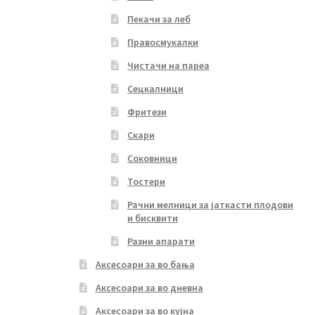
Пекачи за леб
Правосмукалки
Чистачи на пареа
Сецкалници
Фритези
Скари
Соковници
Тостери
Рачни мелници за јаткасти плодови
и бисквити
Разни апарати
Аксесоари за во бања
Аксесоари за во дневна
Аксесоари за во кујна