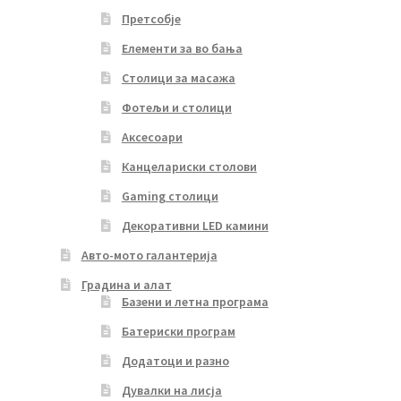
Претсобје
Елементи за во бања
Столици за масажа
Фотељи и столици
Аксесоари
Канцелариски столови
Gaming столици
Декоративни LED камини
Авто-мото галантерија
Градина и алат
Базени и летна програма
Батериски програм
Додатоци и разно
Дувалки на лисја