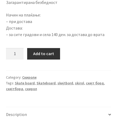
Загарантирана безбедност
Начин на плаќање:
– при достава
Достава:
– за сите градови и села 140 ден. за достава до врата
СКИРОЛ
Add to cart
СО
РАЧКА
МАЛ
ЦРН
Category:
Скироли
Tags:
Skate board
,
Skateboard
,
skejtbord
,
skirol
,
скејт борд
,
-
скејтборд
,
скирол
31701
quantity
Description