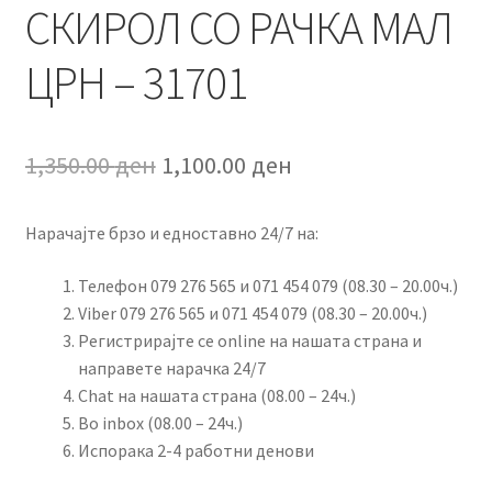
СКИРОЛ СО РАЧКА МАЛ
ЦРН – 31701
Original
Current
1,350.00
ден
1,100.00
ден
price
price
Нарачајте брзо и едноставно 24/7 на:
was:
is:
1,350.00 ден.
1,100.00 ден.
Телефон 079 276 565 и 071 454 079 (08.30 – 20.00ч.)
Viber 079 276 565 и 071 454 079 (08.30 – 20.00ч.)
Регистрирајте се online на нашата страна и
направете нарачка 24/7
Chat на нашата страна (08.00 – 24ч.)
Во inbox (08.00 – 24ч.)
Испорака 2-4 работни денови