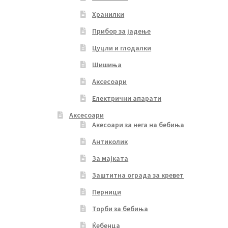
Хранилки
Прибор за јадење
Цуцли и глодалки
Шишиња
Аксесоари
Електрични апарати
Аксесоари
Акесоари за нега на бебиња
Антиколик
За мајката
Заштитна ограда за кревет
Перници
Торби за бебиња
Ќебенца