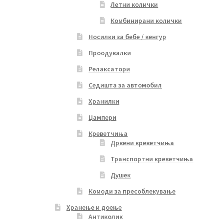
Летни колички
Комбинирани колички
Носилки за бебе / кенгур
Проодувалки
Релаксатори
Седишта за автомобил
Хранилки
Џампери
Креветчиња
Дрвени креветчиња
Транспортни креветчиња
Душек
Комоди за пресоблекување
Хранење и доење
Антиколик