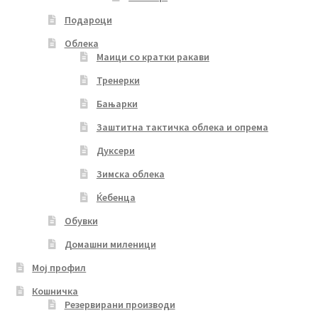
Подароци
Облека
Маици со кратки ракави
Тренерки
Бањарки
Заштитна тактичка облека и опрема
Дуксери
Зимска облека
Ќебенца
Обувки
Домашни миленици
Мој профил
Кошничка
Резервирани производи