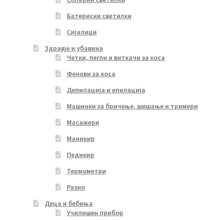
Батериски светилки
Сијалици
Здравје и убавина
Четки, пегли и виткачи за коса
Фенови за коса
Депилација и епилација
Машинки за бричење, шишање и тримери
Масажери
Маникир
Педикир
Термометри
Разно
Деца и бебиња
Училишен прибор