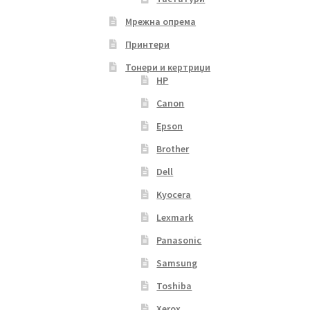
Мрежна опрема
Принтери
Тонери и кертриџи
HP
Canon
Epson
Brother
Dell
Kyocera
Lexmark
Panasonic
Samsung
Toshiba
Xerox