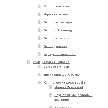
Gaming конзоли
Игри за конзоли
Gaming монитори
Gaming streaming
Gaming столици
Gaming волани
Виртуелна реалност
Компјутери и IT опрема
Barcode скенери
Дигитални фото рамки
Компјутерска галантерија
Mouse / Mouse pad
Слушалки, микрофони и
звучници
Тастатури