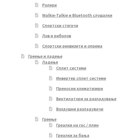
Ролери
Walkie-Talkie и Bluetooth слушалки
Спортски стегачи
Лов и риболов
Спортски реквизити и опрема
Греење и ладење
Ладење
Сплит системи
Инвертер сплит системи
Преносни климатизери
Вентилатори за разладување
Воздушни разладувачи
Греење
Греалки на гас / плин
Греалки за бања