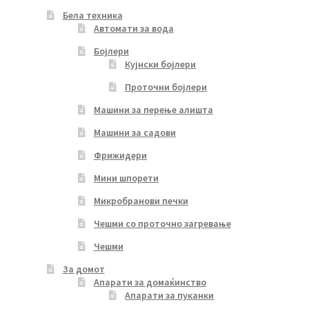
Бела техника
Автомати за вода
Бојлери
Кујнски бојлери
Проточни бојлери
Машини за перење алишта
Машини за садови
Фрижидери
Мини шпорети
Микробранови печки
Чешми со проточно загревање
Чешми
За домот
Апарати за домаќинство
Апарати за пуканки