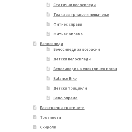
Статични велосипеди
Траки за трчање и пешачење
Фитнес справи
Фитнес опрема
Велосипеди
Велосипеди за возрасни
Детски велосипеди
Велосипеди на електричен погон
Balance Bike
Детски трицикли
Вело опрема
Електрични тротинети
Тротинети
Скироли