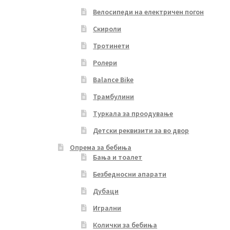
Велосипеди на електричен погон
Скироли
Тротинети
Ролери
Balance Bike
Трамбулини
Туркала за проодување
Детски реквизити за во двор
Опрема за бебиња
Бања и тоалет
Безбедносни апарати
Дубаци
Игрални
Колички за бебиња