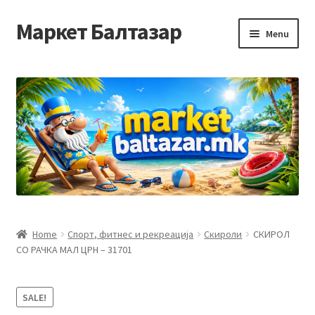
Маркет Балтазар
Skip
Skip
Menu
to
to
navigation
content
Home
Checkout
Homepage
Privacy Policy
Достава и начин на плаќање
Home
Спорт, фитнес и рекреација
Скироли
СКИРОЛ
СО РАЧКА МАЛ ЦРН – 31701
Контакт
Корисничка подршка
SALE!