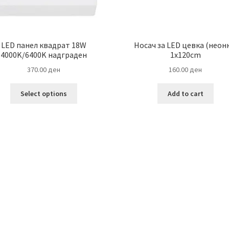
LED панел квадрат 18W
Носач за LED цевка (неон
4000K/6400K надграден
1х120cm
370.00
ден
160.00
ден
This
Select options
Add to cart
product
has
multiple
variants.
The
options
may
be
chosen
on
the
product