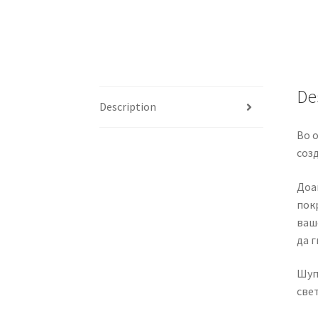
De
Description
Во 
соз
Доаѓ
покр
ваш
да г
Шуп
свет