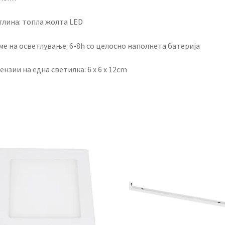
тлина: топла жолта LED
ме на осветлување: 6-8h со целосно наполнета батерија
нзии на една светилка: 6 x 6 x 12cm