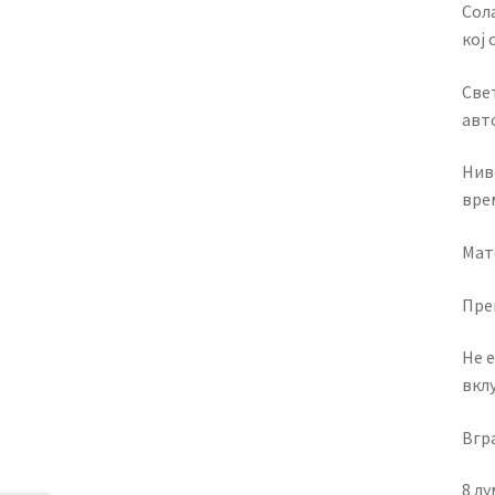
Сола
кој 
Све
авто
Нив
вре
Мат
Пре
Не 
вклу
Вгра
8 л