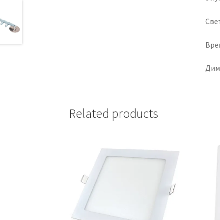
Све
Вре
Диме
Related products