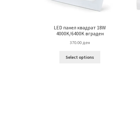
LED панел квадрат 18W
4000K/6400K вграден
370.00
ден
This
Select options
product
has
multiple
variants.
The
options
may
be
chosen
on
the
product