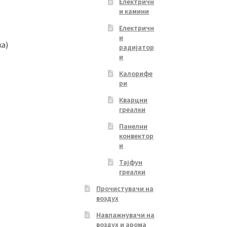
Електричн
и камини
Електричн
и
ка)
радијатор
и
Калорифе
ри
Кварцни
греалки
Панелни
конвектор
и
Тајфун
греалки
Прочистувачи на
воздух
Навлажнувачи на
воздух и арома