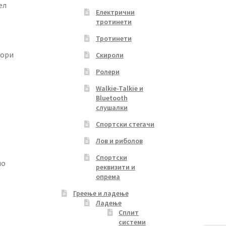
ел
Електрични
тротинети
Тротинети
зори
Скироли
Ролери
Walkie-Talkie и
Bluetooth
слушалки
Спортски стегачи
Лов и риболов
Спортски
мо
реквизити и
опрема
Греење и ладење
Ладење
Сплит
системи