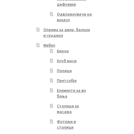
дифузери
Одвлажнувачи на
воздух
Опрема за двор, балкон
и градина
Мебел
Бироа
Клуб маси
Полици
Претсобје
Елементи за во
бања
Столици за
масажа
Фотељи и
столици