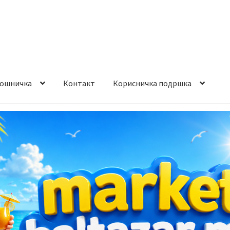
ошничка
Контакт
Корисничка подршка
става и начин на плаќање
Контакт
Корисничка подршка
а на производ
Сите производи
Услови за користење