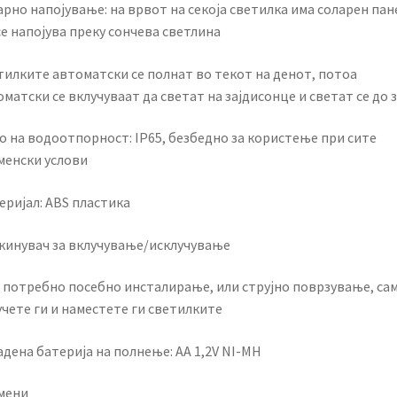
рно напојување: на врвот на секоја светилка има соларен пан
се напојува преку сончева светлина
тилките автоматски се полнат во текот на денот, потоа
матски се вклучуваат да светат на зајдисонце и светат се до 
о на водоотпорност: IP65, безбедно за користење при сите
менски услови
еријал: ABS пластика
кинувач за вклучување/исклучување
е потребно посебно инсталирање, или струјно поврзување, са
чете ги и наместете ги светилките
дена батерија на полнење: АА 1,2V NI-MH
умени