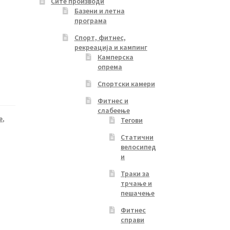
Сите производи
Базени и летна
програма
Спорт, фитнес,
рекреација и кампинг
Камперска
опрема
Спортски камери
Фитнес и
слабеење
е
,
Тегови
Статични
велосипед
и
Траки за
трчање и
пешачење
Фитнес
справи