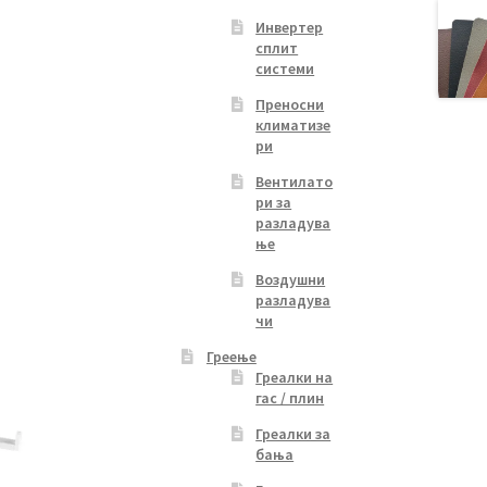
Инвертер
сплит
системи
Преносни
климатизе
ри
Вентилато
ри за
разладува
ње
Воздушни
разладува
чи
Греење
Греалки на
гас / плин
Греалки за
бања