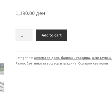
1,190.00
ден
Сет
Add to cart
од
6
декоративни
соларни
Categories:
Опрема за двор, балкон и градина
,
Осветлувањ
Разно
,
Светилки за во двор и градина
,
Соларни светилки
светилки
SL002
quantity