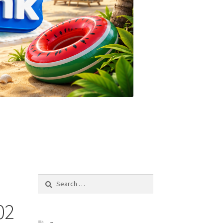
Search
for:
02