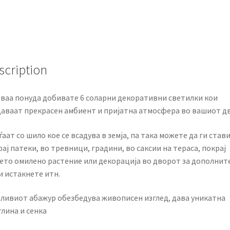
scription
оваа понуда добивате 6 соларни декоративни светилки кои
даваат прекрасен амбиент и пријатна атмосфера во вашиот д
аат со шило кое се всадува в земја, па така можете да ги став
ај патеки, во тревници, градини, во саксии на тераса, покрај
ето омилено растение или декорација во дворот за дополнит
и истакнете итн.
ливиот абажур обезбедува живописен изглед, дава уникатна
лина и сенка