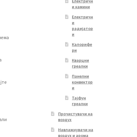
Електричн
и камини
Електричн
и
радијатор
и
нема
Калорифе
ри
а
Кварцни
греалки
Панелни
јте
конвектор
и
Тајфун
греалки
Прочистувачи на
али
воздух
Навлажнувачи на
воздух и арома