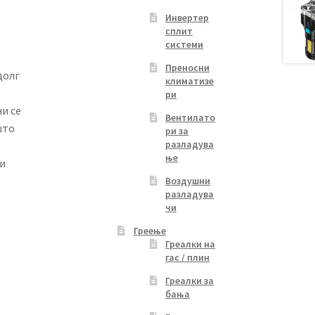
Инвертер
сплит
системи
Преносни
долг
климатизе
ри
и се
Вентилато
што
ри за
разладува
ње
и
Воздушни
разладува
чи
Греење
Греалки на
гас / плин
Греалки за
бања