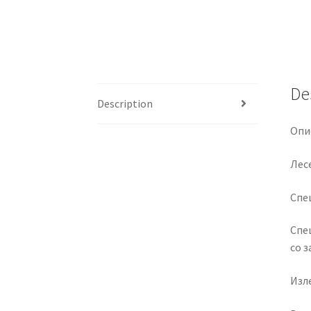
De
Description
Опи
Лес
Спе
Спе
со 
Изле