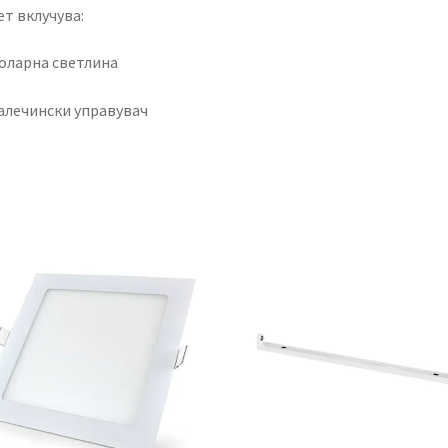
т вклучува:
Соларна светлина
алечински управувач