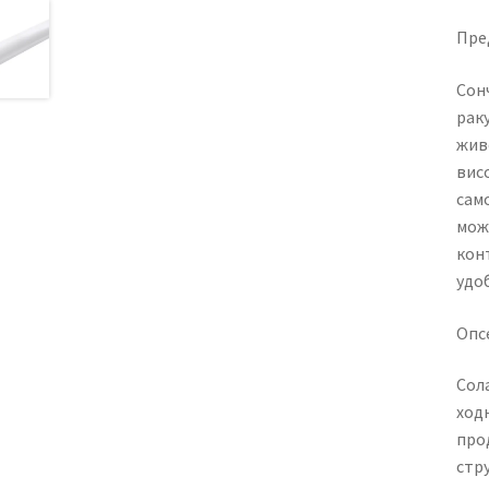
Пре
Сон
рак
жив
вис
сам
може
конт
удо
Опсе
Сол
ход
про
стру