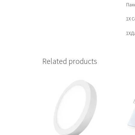
Паке
1X 
1XД
Related products