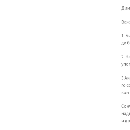
Диме
Важ
1. Б
да б
2. Н
упо
3.Ак
го 
кон
Сон
надв
и др