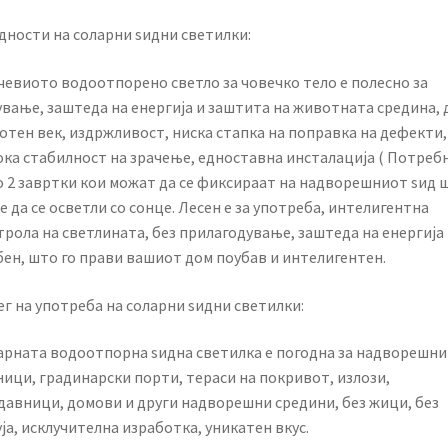
дности на соларни ѕидни светилки:
чевиото водоотпорено светло за човечко тело е полесно за
ување, заштеда на енергија и заштита на животната средина, 
отен век, издржливост, ниска стапка на поправка на дефекти,
ока стабилност на зрачење, едноставна инсталација ( Потребн
о 2 завртки кои можат да се фиксираат на надворешниот ѕид 
 да се осветли со сонце. Лесен е за употреба, интелигентна
рола на светлината, без прилагодување, заштеда на енергија 
бен, што го прави вашиот дом поубав и интелигентен.
г на употреба на соларни ѕидни светилки:
арната водоотпорна ѕидна светилка е погодна за надворешни
ници, градинарски порти, тераси на покривот, излози,
давници, домови и други надворешни средини, без жици, без
ја, исклучителна изработка, уникатен вкус.