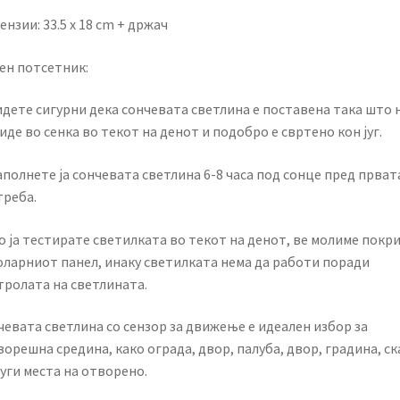
нзии: 33.5 x 18 cm + држач
ен потсетник:
идете сигурни дека сончевата светлина е поставена така што 
иде во сенка во текот на денот и подобро е свртено кон југ.
аполнете ја сончевата светлина 6-8 часа под сонце пред прват
треба.
о ја тестирате светилката во текот на денот, ве молиме покри
соларниот панел, инаку светилката нема да работи поради
тролата на светлината.
чевата светлина со сензор за движење е идеален избор за
орешна средина, како ограда, двор, палуба, двор, градина, ск
уги места на отворено.