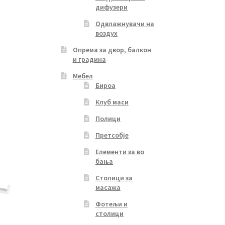
дифузери
Одвлажнувачи на
воздух
Опрема за двор, балкон
и градина
Мебел
Бироа
Клуб маси
Полици
Претсобје
Елементи за во
бања
Столици за
масажа
Фотељи и
столици