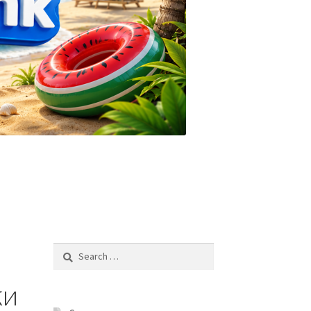
Search
for:
ки