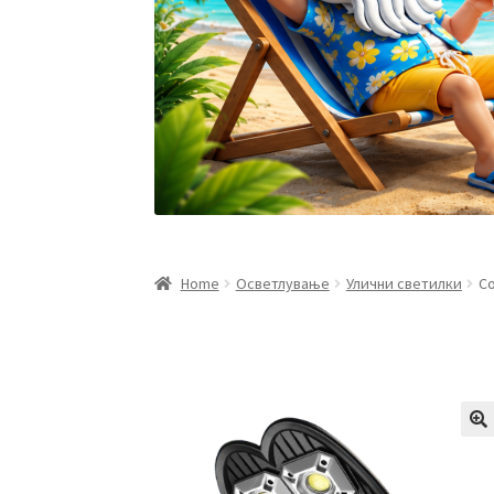
Home
Осветлување
Улични светилки
Со