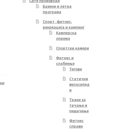
Сите производи
Базени и летна
програма
Спорт, фитнес,
рекреација и кампинг
Камперска
опрема
Спортски камери
Фитнес и
слабеење
Тегови
Статични
лки
велосипед
и
Траки за
трчање и
пешачење
Фитнес
справи