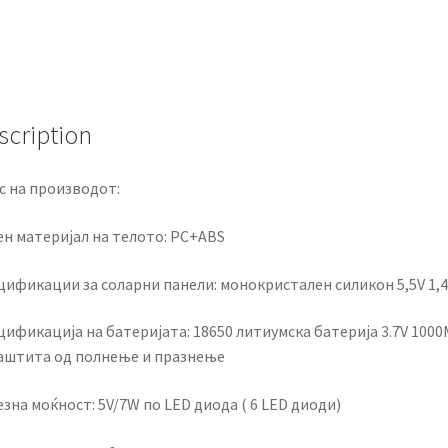
scription
с на производот:
ен материјал на телото: PC+ABS
цификации за соларни панели: монокристален силикон 5,5V 1,
цификација на батеријата: 18650 литиумска батерија 3.7V 100
заштита од полнење и празнење
зна моќност: 5V/7W по LED диода ( 6 LED диоди)