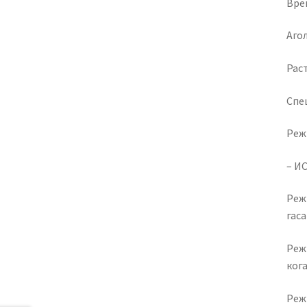
Врем
Агол
Раст
Спе
Реж
– И
Режи
гаса
Режи
кога
Режи