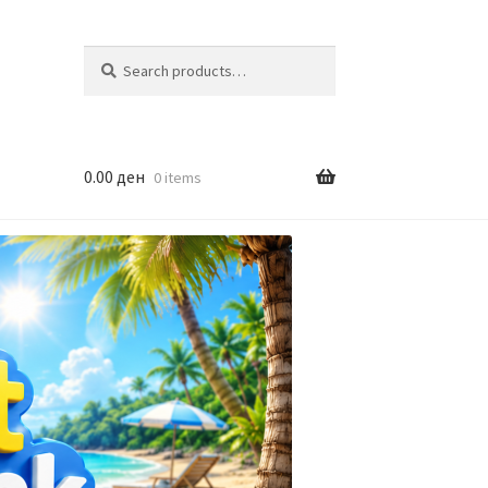
Search
Search
for:
0.00
ден
0 items