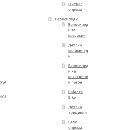
Фитнес
опрема
Велосипеди
Велосипед
и за
возрасни
Детски
велосипед
и
Велосипед
и на
електриче
43W
н погон
Balance
0MAH
Bike
Детски
трицикли
Вело
опрема