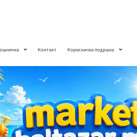
ошничка
Контакт
Корисничка подршка
става и начин на плаќање
Контакт
Корисничка подршка
а на производ
Сите производи
Услови за користење