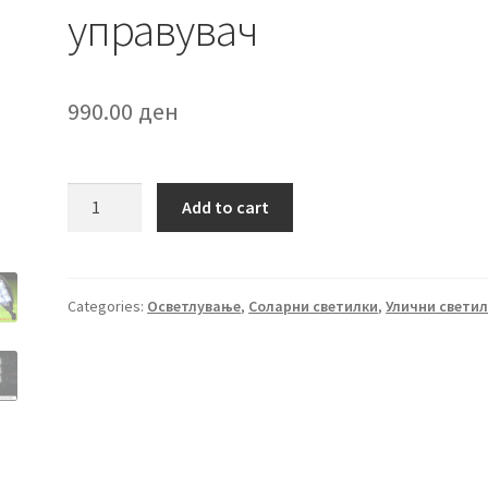
управувач
990.00
ден
Соларна
Add to cart
улична
светилка
со
далечински
Categories:
Осветлување
,
Соларни светилки
,
Улични свети
управувач
quantity