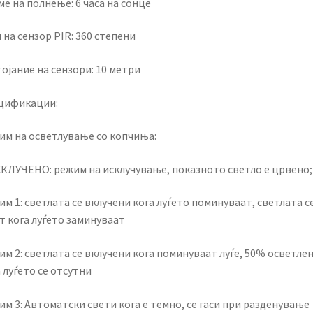
е на полнење: 6 часа на сонце
 на сензор PIR: 360 степени
ојание на сензори: 10 метри
цификации:
им на осветлување со копчиња:
СКЛУЧЕНО: режим на исклучување, показното светло е црвено;
м 1: светлата се вклучени кога луѓето поминуваат, светлата с
т кога луѓето заминуваат
м 2: светлата се вклучени кога поминуваат луѓе, 50% осветле
 луѓето се отсутни
м 3: Автоматски свети кога е темно, се гаси при разденување