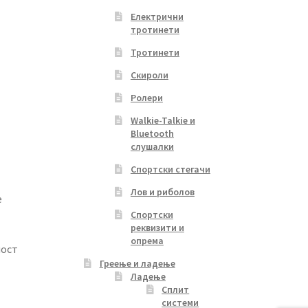
Електрични
тротинети
Тротинети
Скироли
Ролери
Walkie-Talkie и
Bluetooth
слушалки
Спортски стегачи
Лов и риболов
е
Спортски
реквизити и
опрема
ност
Греење и ладење
Ладење
Сплит
системи