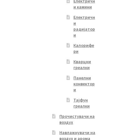
Електричн
и камини
Електричн
и
радијатор
и
Калорифе
ри
Кварцни
греалки
Панелни
конвектор
и
Тајфун
греалки
Прочистувачи на
воздух
Навлажнувачи на
воздух и арома