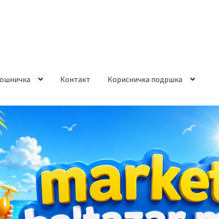
ошничка
Контакт
Корисничка подршка
става и начин на плаќање
Контакт
Корисничка подршка
а на производ
Сите производи
Услови за користење