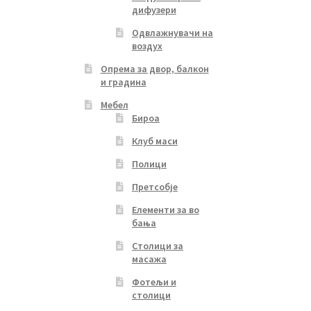
дифузери
Одвлажнувачи на
воздух
Опрема за двор, балкон
и градина
Мебел
Бироа
Клуб маси
Полици
Претсобје
Елементи за во
бања
Столици за
масажа
Фотељи и
столици