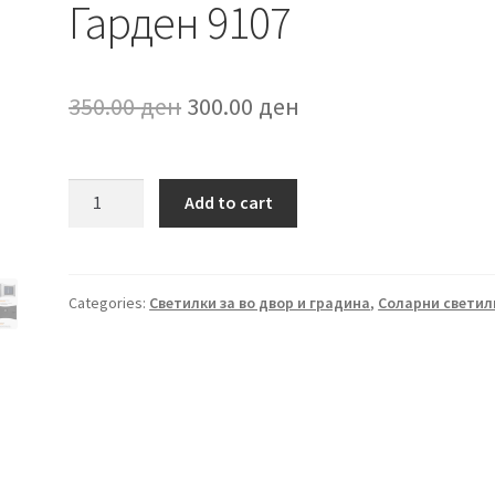
Гарден 9107
Original
Current
350.00
ден
300.00
ден
price
price
was:
is:
Соларна
Add to cart
светилка
350.00 ден.
300.00 ден.
Гарден
9107
quantity
Categories:
Светилки за во двор и градина
,
Соларни светил