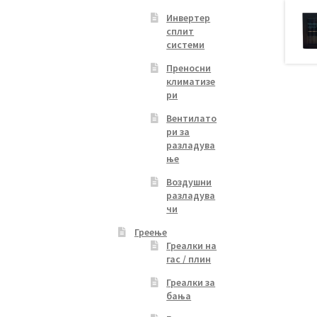
Инвертер
сплит
системи
Преносни
климатизе
ри
Вентилато
ри за
разладува
ње
Воздушни
разладува
чи
Греење
Греалки на
гас / плин
Греалки за
бања