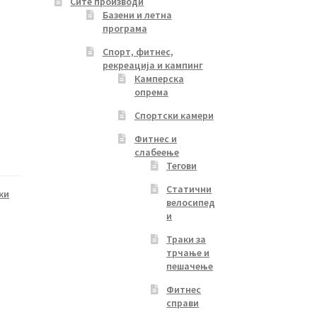
Сите производи
Базени и летна
програма
Спорт, фитнес,
рекреација и кампинг
Камперска
опрема
Спортски камери
Фитнес и
слабеење
Тегови
Статични
ки
велосипед
и
Траки за
трчање и
пешачење
Фитнес
справи