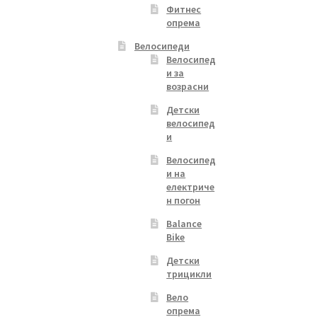
Фитнес
опрема
Велосипеди
Велосипед
и за
возрасни
Детски
велосипед
и
Велосипед
и на
електриче
н погон
Balance
Bike
Детски
трицикли
Вело
опрема