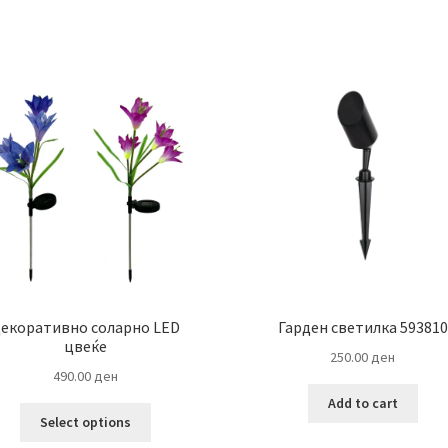
екоративно соларно LED
Гарден светилка 593810
цвеќе
250.00
ден
490.00
ден
Add to cart
This
Select options
product