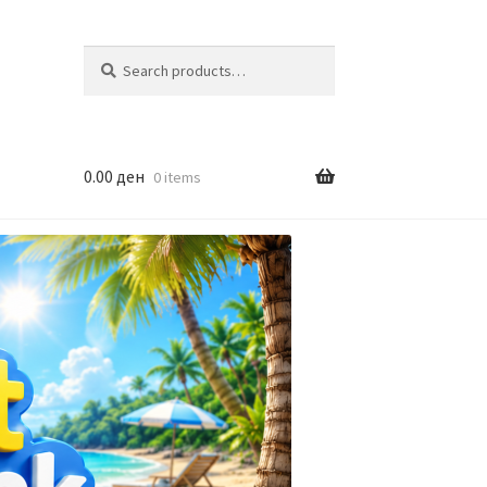
Search
Search
for:
0.00
ден
0 items