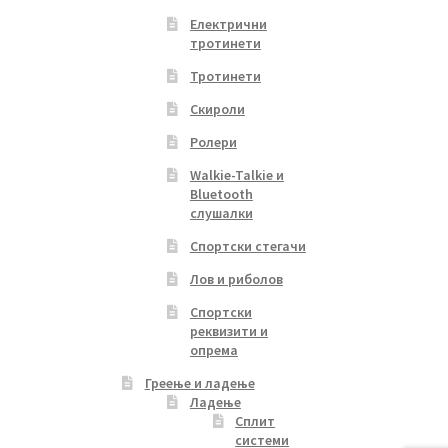
Електрични
тротинети
Тротинети
Скироли
Ролери
Walkie-Talkie и
Bluetooth
слушалки
Спортски стегачи
Лов и риболов
Спортски
реквизити и
опрема
Греење и ладење
Ладење
Сплит
системи