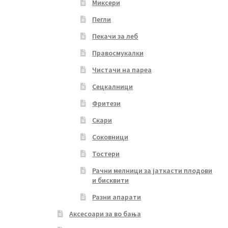
Миксери
Пегли
Пекачи за леб
Правосмукалки
Чистачи на пареа
Сецкалници
Фритези
Скари
Соковници
Тостери
Рачни мелници за јаткасти плодови
и бисквити
Разни апарати
Аксесоари за во бања