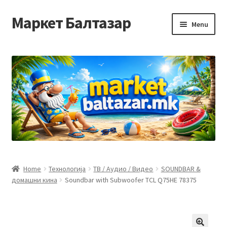
Маркет Балтазар
Skip
Skip
Menu
to
to
navigation
content
Home
Checkout
Homepage
Privacy Policy
Достава и начин на плаќање
Home
Технологија
ТВ / Аудио / Видео
SOUNDBAR &
домашни кина
Soundbar with Subwoofer TCL Q75HE 78375
Контакт
Корисничка подршка