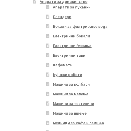
Апарати за домаќинство
Апарати за пуканки
Блендери
Бокали за филтрирање вода
Електрични бокали
Електрични ѓезвиња
Електрични тави
Кафемати
Кујнски роботи
Машини за колбаси
Машини за мелење
Машини за тестенини
Машини за шиење
Мелници за кафе и семиња