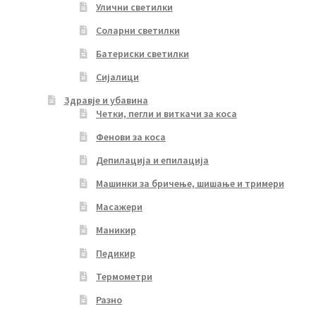
Улични светилки
Соларни светилки
Батериски светилки
Сијалици
Здравје и убавина
Четки, пегли и виткачи за коса
Фенови за коса
Депилација и епилација
Машинки за бричење, шишање и тримери
Масажери
Маникир
Педикир
Термометри
Разно