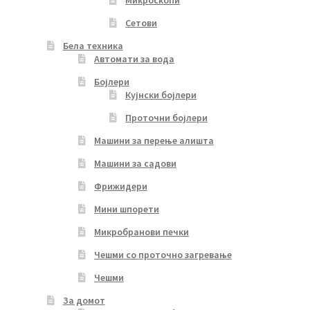
Микроскопи
Сетови
Бела техника
Автомати за вода
Бојлери
Кујнски бојлери
Проточни бојлери
Машини за перење алишта
Машини за садови
Фрижидери
Мини шпорети
Микробранови печки
Чешми со проточно загревање
Чешми
За домот