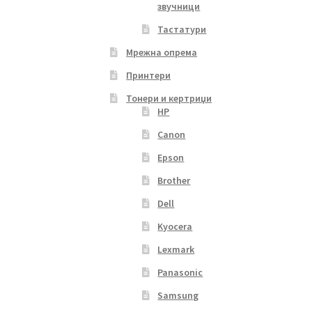
звучници
Тастатури
Мрежна опрема
Принтери
Тонери и кертриџи
HP
Canon
Epson
Brother
Dell
Kyocera
Lexmark
Panasonic
Samsung