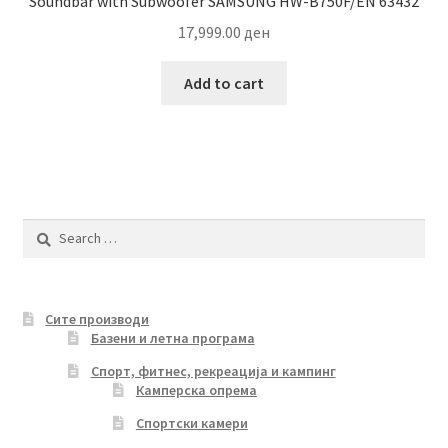
Soundbar with Subwoofer SAMSUNG HW-B750F/EN 63432
17,999.00
ден
Add to cart
Search
for:
Сите производи
Базени и летна програма
Спорт, фитнес, рекреација и кампинг
Камперска опрема
Спортски камери