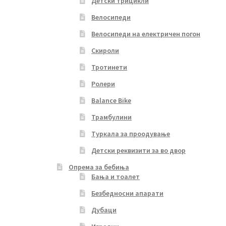
Детски трицикли
Велосипеди
Велосипеди на електричен погон
Скироли
Тротинети
Ролери
Balance Bike
Трамбулини
Туркала за проодување
Детски реквизити за во двор
Опрема за бебиња
Бања и тоалет
Безбедносни апарати
Дубаци