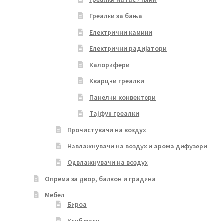
Греалки за бања
Електрични камини
Електрични радијатори
Калорифери
Кварцни греалки
Панелни конвектори
Тајфун греалки
Прочистувачи на воздух
Навлажнувачи на воздух и арома дифузери
Одвлажнувачи на воздух
Опрема за двор, балкон и градина
Мебел
Бироа
Клуб маси