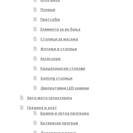
Полици
Претсобје
Елементи за во бања
Столици за масажа
Фотељи и столици
Аксесоари
Канцелариски столови
Gaming столици
Декоративни LED камини
Авто-мото галантерија
Градина и алат
Базени и летна програма
Батериски програм
Додатоци и разно