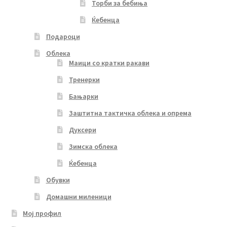
Торби за бебиња
Ќебенца
Подароци
Облека
Маици со кратки ракави
Тренерки
Бањарки
Заштитна тактичка облека и опрема
Дуксери
Зимска облека
Ќебенца
Обувки
Домашни миленици
Мој профил