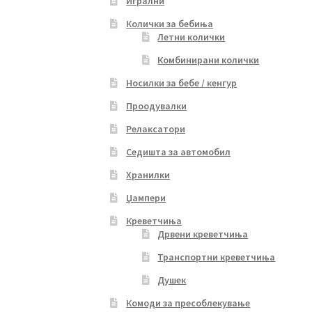
Игрални
Колички за бебиња
Летни колички
Комбинирани колички
Носилки за бебе / кенгур
Проодувалки
Релаксатори
Седишта за автомобил
Хранилки
Џампери
Креветчиња
Дрвени креветчиња
Транспортни креветчиња
Душек
Комоди за пресоблекување