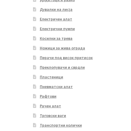
Дувалки на лисја
Електричен алат
Електрични пумпи
Косилки за трева
Ножици за жива ограда
Перачи под висок притисок
Преклопувачи и сврдли
Пластеници
Пневматски алат
Рафтови
Рачен алат
Трговски ваги
Транспортни колички