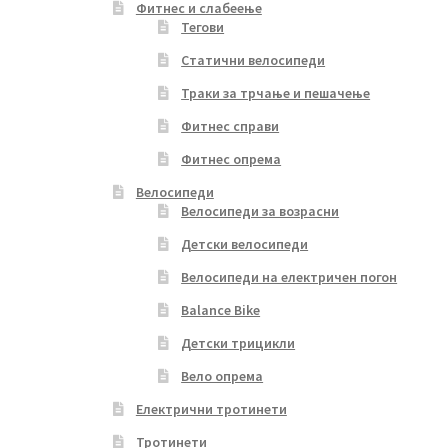
Фитнес и слабеење
Тегови
Статични велосипеди
Траки за трчање и пешачење
Фитнес справи
Фитнес опрема
Велосипеди
Велосипеди за возрасни
Детски велосипеди
Велосипеди на електричен погон
Balance Bike
Детски трицикли
Вело опрема
Електрични тротинети
Тротинети