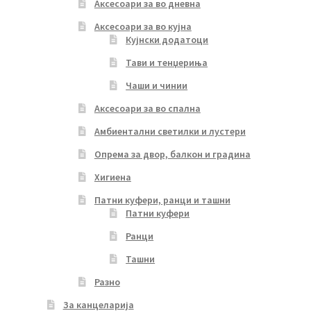
Аксесоари за во дневна
Аксесоари за во кујна
Кујнски додатоци
Тави и тенџериња
Чаши и чинии
Аксесоари за во спална
Амбиентални светилки и лустери
Опрема за двор, балкон и градина
Хигиена
Патни куфери, ранци и ташни
Патни куфери
Ранци
Ташни
Разно
За канцеларија