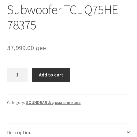
Subwoofer TCL Q75HE
78375
37,999.00
ден
Soundbar
Add to cart
with
Subwoofer
TCL
Q75HE
Category:
SOUNDBAR & домашни кина
78375
quantity
Description