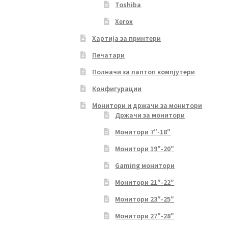
Toshiba
Xerox
Хартија за принтери
Печатари
Полначи за лаптоп компјутери
Конфигурации
Монитори и држачи за монитори
Држачи за монитори
Монитори 7″-18″
Монитори 19″-20″
Gaming монитори
Монитори 21″-22″
Монитори 23″-25″
Монитори 27″-28″