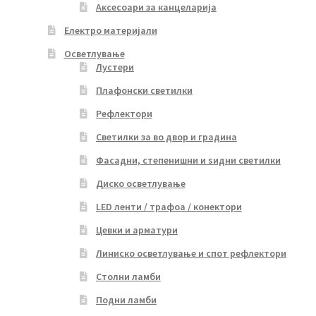
Аксесоари за канцеларија
Електро материјали
Осветлување
Лустери
Плафонски светилки
Рефлектори
Светилки за во двор и градина
Фасадни, степенишни и ѕидни светилки
Диско осветлување
LED ленти / трафоа / конектори
Цевки и арматури
Линиско осветлување и спот рефлектори
Столни ламби
Подни ламби