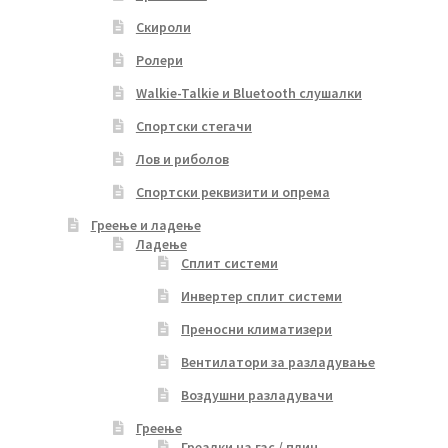
Скироли
Ролери
Walkie-Talkie и Bluetooth слушалки
Спортски стегачи
Лов и риболов
Спортски реквизити и опрема
Греење и ладење
Ладење
Сплит системи
Инвертер сплит системи
Преносни климатизери
Вентилатори за разладување
Воздушни разладувачи
Греење
Греалки на гас / плин