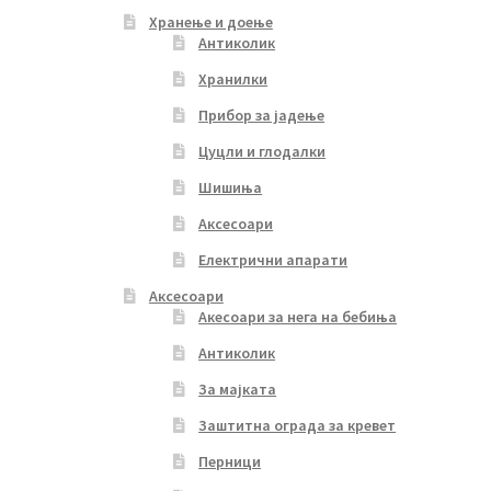
Хранење и доење
Антиколик
Хранилки
Прибор за јадење
Цуцли и глодалки
Шишиња
Аксесоари
Електрични апарати
Аксесоари
Акесоари за нега на бебиња
Антиколик
За мајката
Заштитна ограда за кревет
Перници