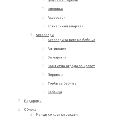
Шишиња
Аксесоари
Електрични апарати
Аксесоари
Акесоари за нега на бебиња
Антиколик
За мајката
Заштитна ограда за кревет
Перници
Торби за бебиња
Ќебенца
Подароци
Облека
Маици со кратки ракави