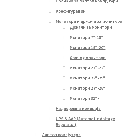
Полначи за лаптоп компјутери
Конфигурации
Монитори и држачи за монитори
Држачи за монитори
Монитори 7″-18″
Монитори 19″-20″
Gaming монитори
Монитори 21″-22″
Монитори 23″-25″
Монитори 27″-28″
Монитори 32″+
Надворешна меморија
UPS & AVR (Automatic Voltage
Regulator)
Лаптоп компјутери