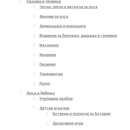
Здравје и убавина
Четки, пегли и виткачи за коса
Фенови за коса
Депилација и епилација
Машинки за бричење, шишање и тримери
Масажери
Маникир
Педикир
Термометри
Разно
Деца и бебиња
Училишен прибор
Детски играчки
Батерии и полначи за батерии
Друштвени игри