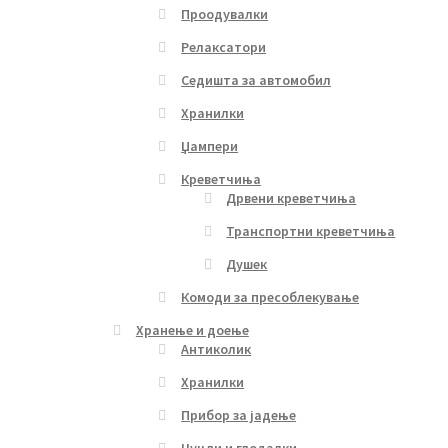
Проодувалки
Релаксатори
Седишта за автомобил
Хранилки
Џампери
Креветчиња
Дрвени креветчиња
Транспортни креветчиња
Душек
Комоди за пресоблекување
Хранење и доење
Антиколик
Хранилки
Прибор за јадење
Цуцли и глодалки