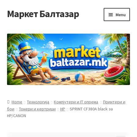
Маркет Балтазар
Skip
Skip
Menu
to
to
navigation
content
Home
Checkout
Homepage
Privacy Policy
Достава и начин на плаќање
Home
Технологија
Компјутери и IT опрема
Принтери и
бои
Тонери и кертриџи
HP
SPRINT CF380A black за
Контакт
HP/CANON
Корисничка подршка