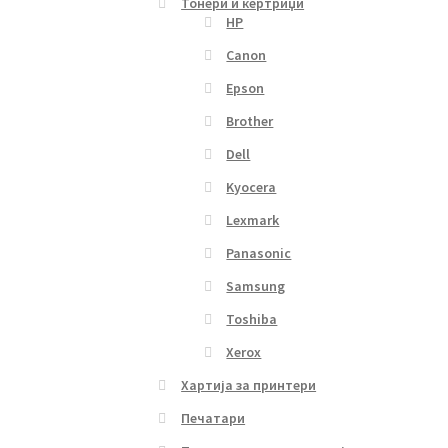
Тонери и кертриџи
HP
Canon
Epson
Brother
Dell
Kyocera
Lexmark
Panasonic
Samsung
Toshiba
Xerox
Хартија за принтери
Печатари