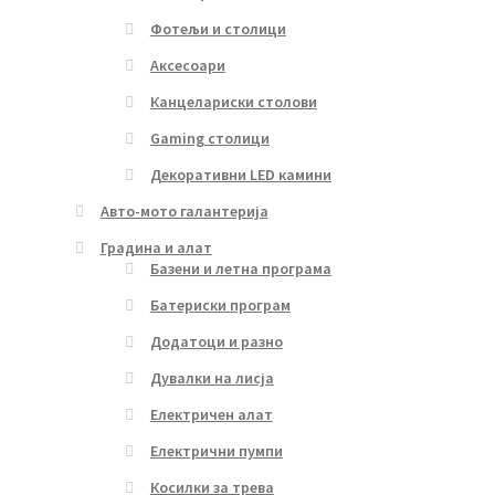
Фотељи и столици
Аксесоари
Канцелариски столови
Gaming столици
Декоративни LED камини
Авто-мото галантерија
Градина и алат
Базени и летна програма
Батериски програм
Додатоци и разно
Дувалки на лисја
Електричен алат
Електрични пумпи
Косилки за трева