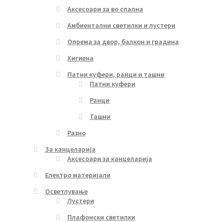
Аксесоари за во спална
Амбиентални светилки и лустери
Опрема за двор, балкон и градина
Хигиена
Патни куфери, ранци и ташни
Патни куфери
Ранци
Ташни
Разно
За канцеларија
Аксесоари за канцеларија
Електро материјали
Осветлување
Лустери
Плафонски светилки