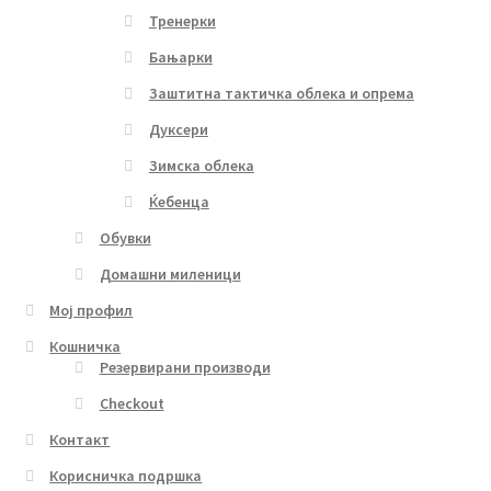
Тренерки
Бањарки
Заштитна тактичка облека и опрема
Дуксери
Зимска облека
Ќебенца
Обувки
Домашни миленици
Мој профил
Кошничка
Резервирани производи
Checkout
Контакт
Корисничка подршка