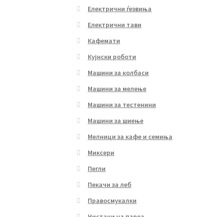
Електрични ѓезвиња
Електрични тави
Кафемати
Кујнски роботи
Машини за колбаси
Машини за мелење
Машини за тестенини
Машини за шиење
Мелници за кафе и семиња
Миксери
Пегли
Пекачи за леб
Правосмукалки
Чистачи на пареа