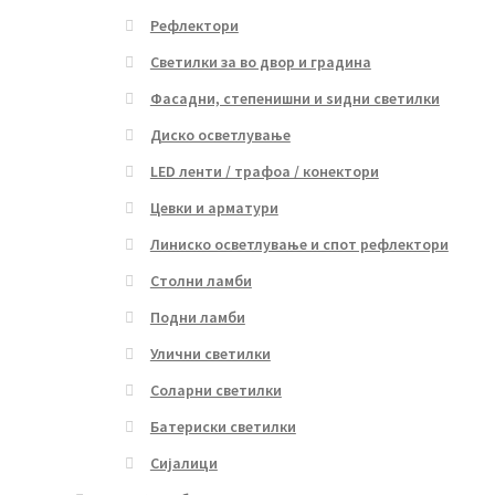
Рефлектори
Светилки за во двор и градина
Фасадни, степенишни и ѕидни светилки
Диско осветлување
LED ленти / трафоа / конектори
Цевки и арматури
Линиско осветлување и спот рефлектори
Столни ламби
Подни ламби
Улични светилки
Соларни светилки
Батериски светилки
Сијалици