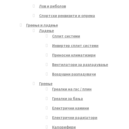
Лов и риболов
Спортски реквизити и опрема
Греење и ладење
Ладење
Сплит системи
Инвертер сплит системи
Преносни климатизери
Вентилатори за разладување
Воздушни разладувачи
Греење
Греалки на гас / плин
Греалки за бања
Електрични камини
Електрични радијатори
Калорифери