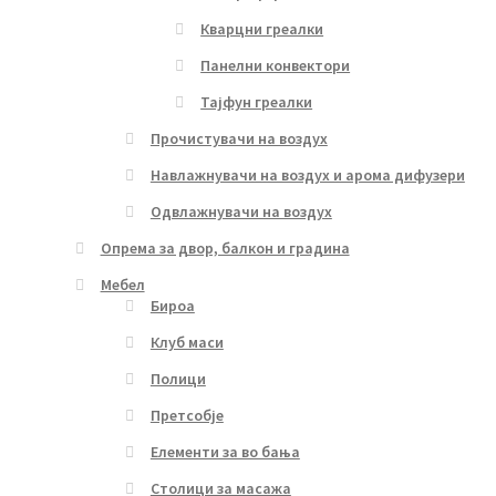
Кварцни греалки
Панелни конвектори
Тајфун греалки
Прочистувачи на воздух
Навлажнувачи на воздух и арома дифузери
Одвлажнувачи на воздух
Опрема за двор, балкон и градина
Мебел
Бироа
Клуб маси
Полици
Претсобје
Елементи за во бања
Столици за масажа