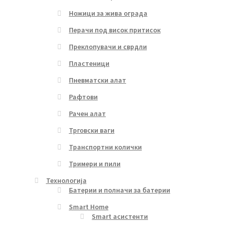
Ножици за жива ограда
Перачи под висок притисок
Преклопувачи и сврдли
Пластеници
Пневматски алат
Рафтови
Рачен алат
Трговски ваги
Транспортни колички
Тримери и пили
Технологија
Батерии и полначи за батерии
Smart Home
Smart асистенти