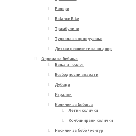
Ролери
Balance Bike
Трамбулини
Туркала за проодување
Детски реквизити за во двор
Опрема за бебиња
Бања и тоалет
Безбедносни апарати
Дубаци
Игрални
Колички за бебиња
Летни колички
Комбинирани колички
Носилки за бебе / кенгур