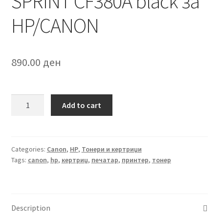
SPRINT CF380A black за
HP/CANON
890.00
ден
SPRINT
Add to cart
CF380A
black
за
HP/CANON
Categories:
Canon
,
HP
,
Тонери и кертриџи
Tags:
canon
,
hp
,
кертриџ
,
печатар
,
принтер
,
тонер
quantity
Description