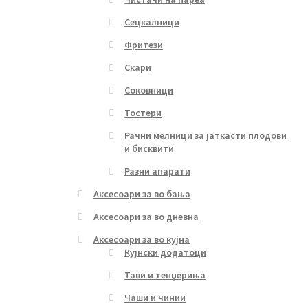
Сецкалници
Фритези
Скари
Соковници
Тостери
Рачни мелници за јаткасти плодови
и бисквити
Разни апарати
Аксесоари за во бања
Аксесоари за во дневна
Аксесоари за во кујна
Кујнски додатоци
Тави и тенџериња
Чаши и чинии