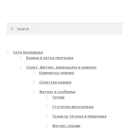
Search
for:
Сите производи
Базени и летна програма
Спорт, фитнес, рекреација и кампинг
Камперска опрема
Спортски камери
Фитнес и слабеење
Тегови
Статични велосипеди
Траки за трчање и пешачење
Фитнес справи