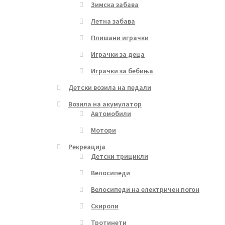
Зимска забава
Летна забава
Плишани играчки
Играчки за деца
Играчки за бебиња
Детски возила на педали
Возила на акумулатор
Автомобили
Мотори
Рекреација
Детски трицикли
Велосипеди
Велосипеди на електричен погон
Скироли
Тротинети