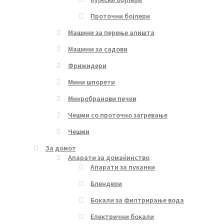
Проточни бојлери
Машини за перење алишта
Машини за садови
Фрижидери
Мини шпорети
Микробранови печки
Чешми со проточно загревање
Чешми
За домот
Апарати за домаќинство
Апарати за пуканки
Блендери
Бокали за филтрирање вода
Електрични бокали