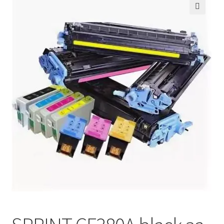
Кошничка
🔍
Мој профил
Рекламации и замена на производ
Сите производи
Услови за користење