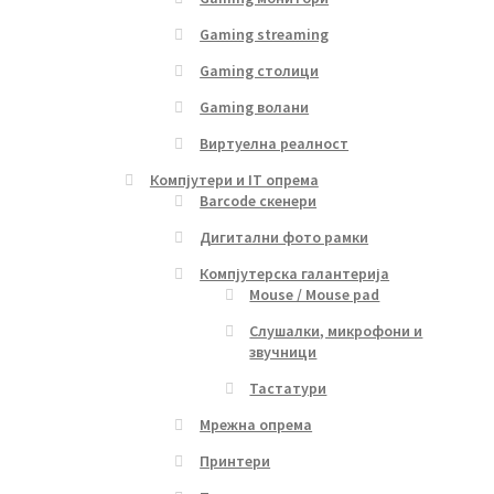
Gaming streaming
Gaming столици
Gaming волани
Виртуелна реалност
Компјутери и IT опрема
Barcode скенери
Дигитални фото рамки
Компјутерска галантерија
Mouse / Mouse pad
Слушалки, микрофони и
звучници
Тастатури
Мрежна опрема
Принтери