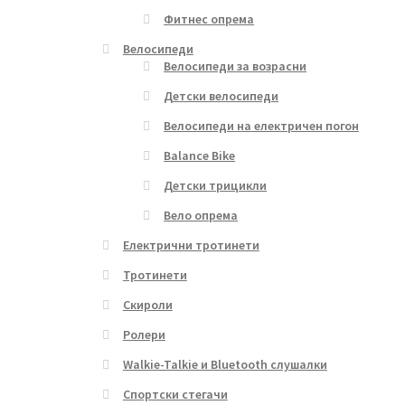
Фитнес опрема
Велосипеди
Велосипеди за возрасни
Детски велосипеди
Велосипеди на електричен погон
Balance Bike
Детски трицикли
Вело опрема
Електрични тротинети
Тротинети
Скироли
Ролери
Walkie-Talkie и Bluetooth слушалки
Спортски стегачи