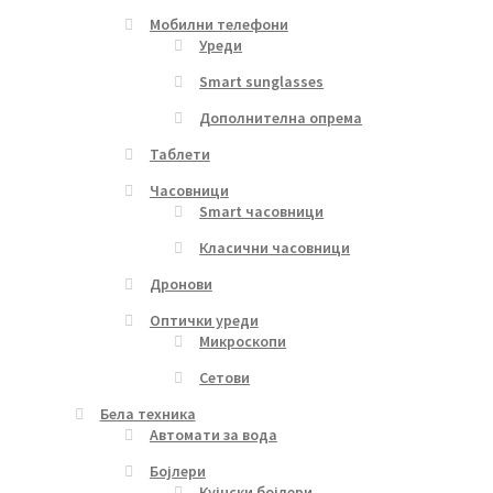
Мобилни телефони
Уреди
Smart sunglasses
Дополнителна опрема
Таблети
Часовници
Smart часовници
Класични часовници
Дронови
Оптички уреди
Микроскопи
Сетови
Бела техника
Автомати за вода
Бојлери
Кујнски бојлери