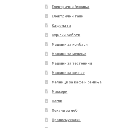
Електрични ѓезвиња
Електрични тави
Кафемати
Кујнски роботи
Машини за колбаси
Машини за мелење
Машини за тестенини
Машини за шиење
Мелници за кафе и семиња
Миксери
Пегли
Пекачи за леб
Правосмукалки