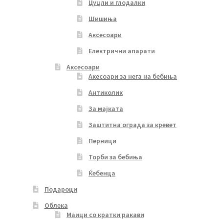
Цуцли и глодалки
Шишиња
Аксесоари
Електрични апарати
Аксесоари
Акесоари за нега на бебиња
Антиколик
За мајката
Заштитна ограда за кревет
Перници
Торби за бебиња
Ќебенца
Подароци
Облека
Маици со кратки ракави