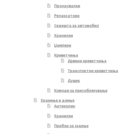
Проодувалки
Релаксатори
Седишта за автомобил
Хранилки
Џампери
Креветчиња
Дрвени креветчиња
Транспортни креветчиња
Душек
Комоди за пресоблекување
Хранење и доење
Антиколик
Хранилки
Прибор за јадење