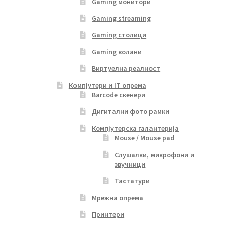
Gaming монитори
Gaming streaming
Gaming столици
Gaming волани
Виртуелна реалност
Компјутери и IT опрема
Barcode скенери
Дигитални фото рамки
Компјутерска галантерија
Mouse / Mouse pad
Слушалки, микрофони и
звучници
Тастатури
Мрежна опрема
Принтери