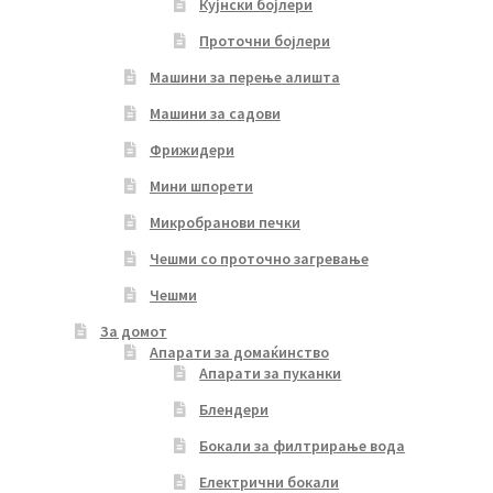
Кујнски бојлери
Проточни бојлери
Машини за перење алишта
Машини за садови
Фрижидери
Мини шпорети
Микробранови печки
Чешми со проточно загревање
Чешми
За домот
Апарати за домаќинство
Апарати за пуканки
Блендери
Бокали за филтрирање вода
Електрични бокали