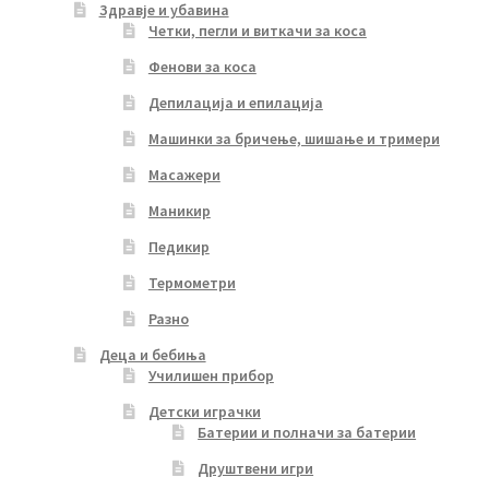
Здравје и убавина
Четки, пегли и виткачи за коса
Фенови за коса
Депилација и епилација
Машинки за бричење, шишање и тримери
Масажери
Маникир
Педикир
Термометри
Разно
Деца и бебиња
Училишен прибор
Детски играчки
Батерии и полначи за батерии
Друштвени игри