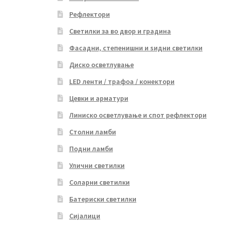
Рефлектори
Светилки за во двор и градина
Фасадни, степенишни и ѕидни светилки
Диско осветлување
LED ленти / трафоа / конектори
Цевки и арматури
Линиско осветлување и спот рефлектори
Столни ламби
Подни ламби
Улични светилки
Соларни светилки
Батериски светилки
Сијалици