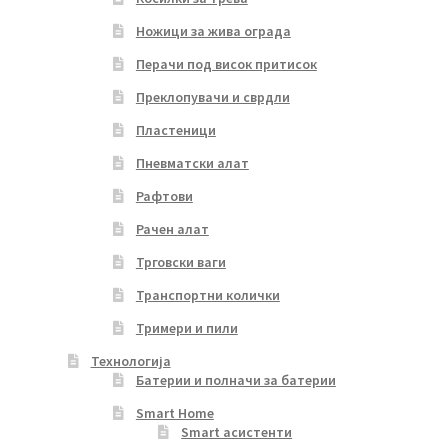
Ножици за жива ограда
Перачи под висок притисок
Преклопувачи и сврдли
Пластеници
Пневматски алат
Рафтови
Рачен алат
Трговски ваги
Транспортни колички
Тримери и пили
Технологија
Батерии и полначи за батерии
Smart Home
Smart асистенти