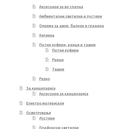
Аксесоари за во спална
Амбиентални светилки и лустери
Опрема за двор, балкон и градина
Хигиена
Патни куфери, ранци и ташни
Патни куфери
Ранци
Ташни
Разно
За канцеларија
Аксесоари за канцеларија
Електро материјали
Осветлување
Лустери
Плафонски светилки