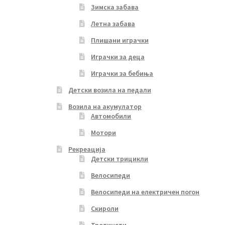
Зимска забава
Летна забава
Плишани играчки
Играчки за деца
Играчки за бебиња
Детски возила на педали
Возила на акумулатор
Автомобили
Мотори
Рекреација
Детски трицикли
Велосипеди
Велосипеди на електричен погон
Скироли
Тротинети