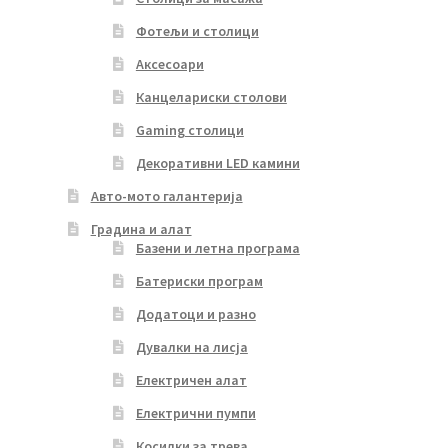
Фотељи и столици
Аксесоари
Канцелариски столови
Gaming столици
Декоративни LED камини
Авто-мото галантерија
Градина и алат
Базени и летна програма
Батериски програм
Додатоци и разно
Дувалки на лисја
Електричен алат
Електрични пумпи
Косилки за трева