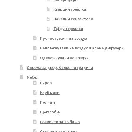
Кварцни греалки
Панелни конвектори
Тајфун греалки
Прочистувачи на воздух
Навлажнувачи на воздух и арома дифузери
Одвлажнувачи на воздух
Опрема за двор, балкон и градина
Мебел
Бироа
Клуб маси
Полици
Претсобје
Елементи за во бања
Столици за масажа