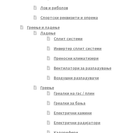
Лов и риболов
Спортски реквизити и опрема
Греење и ладење
Ладење
Сплит системи
Инвертер сплит системи
Преносни климатизери
Вентилатори за разладување
Воздушни разладувачи
Греење
Греалки на гас / плин
Греалки за бања
Електрични камини
Електрични радијатори
Калорифери