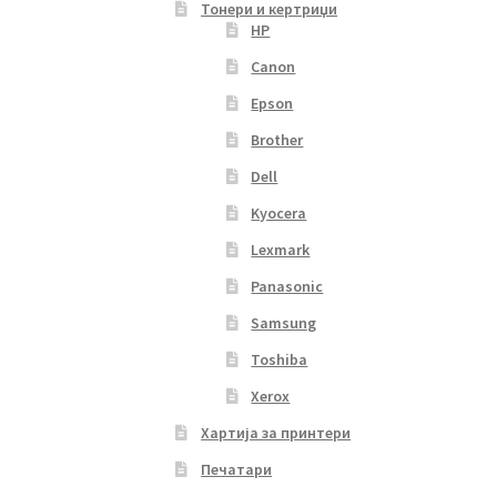
Тонери и кертриџи
HP
Canon
Epson
Brother
Dell
Kyocera
Lexmark
Panasonic
Samsung
Toshiba
Xerox
Хартија за принтери
Печатари