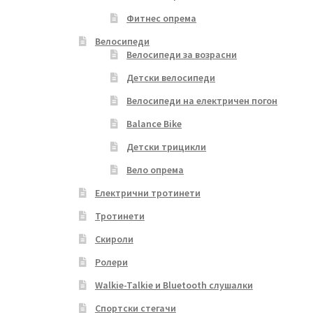
Фитнес опрема
Велосипеди
Велосипеди за возрасни
Детски велосипеди
Велосипеди на електричен погон
Balance Bike
Детски трицикли
Вело опрема
Електрични тротинети
Тротинети
Скироли
Ролери
Walkie-Talkie и Bluetooth слушалки
Спортски стегачи