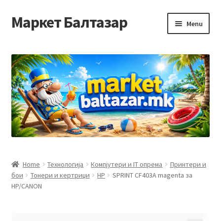
Маркет Балтазар
Skip
Skip
Menu
to
to
navigation
content
Home
Checkout
Homepage
Privacy Policy
Достава и начин на плаќање
Home
Технологија
Компјутери и IT опрема
Принтери и
бои
Тонери и кертриџи
HP
SPRINT CF403A magenta за
Контакт
HP/CANON
Корисничка подршка