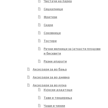
Чистачи на пареа
Сецкалници
Фритези
Скари
Соковници
Тостери
Рачни мелници за јаткасти плодови
и бисквити
Разни апарати
Аксесоари за во бања
Аксесоари за во дневна
Аксесоари за во кујна
Кујнски додатоци
Тави и тенџериња
Чаши и чинии