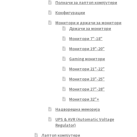
Полначи за лаптоп компјутери
Конфигурации
Монитори и држачи за монитори
Држачи за монитори
Монитори 7″-18″
Монитори 19″-20″
Gaming монитори
Монитори 21″-22″
Монитори 23″-25″
Монитори 27″-28″
Монитори 32″+
Надворешна меморија
UPS & AVR (Automatic Voltage
Regulator)
Лаптоп компјутери