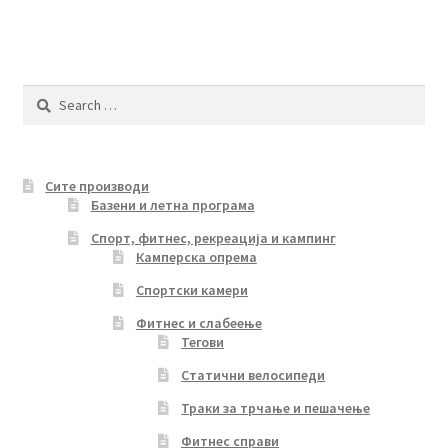
Search
for:
Сите производи
Базени и летна програма
Спорт, фитнес, рекреација и кампинг
Камперска опрема
Спортски камери
Фитнес и слабеење
Тегови
Статични велосипеди
Траки за трчање и пешачење
Фитнес справи