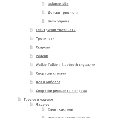
Balance Bike
Детски трицикли
Вело опрема
Електрични тротинети
Тротинети
Скироли
Ролери
Walkie-Talkie и Bluetooth слушалки
Спортски стегачи
Лов и риболов
Спортски реквизити и опрема
Греење и ладење
Ладење
Сплит системи