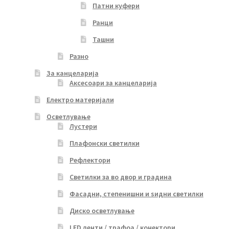
Патни куфери
Ранци
Ташни
Разно
За канцеларија
Аксесоари за канцеларија
Електро материјали
Осветлување
Лустери
Плафонски светилки
Рефлектори
Светилки за во двор и градина
Фасадни, степенишни и ѕидни светилки
Диско осветлување
LED ленти / трафоа / конектори