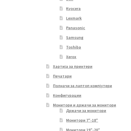
Kyocera
Lexmark
Panasonic
Samsung
Toshiba
Xerox
Хартија за принтери
Печатари
Полначи за лаптоп компјутери
Конфигурации
Монитори и држачи за монитори
Држачи за монитори
Монитори 7″-18″
Монитори 19″-20″