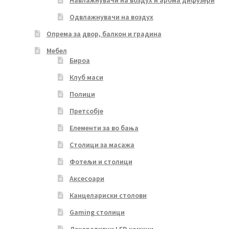
Навлажнувачи на воздух и арома дифузери
Одвлажнувачи на воздух
Опрема за двор, балкон и градина
Мебел
Бироа
Клуб маси
Полици
Претсобје
Елементи за во бања
Столици за масажа
Фотељи и столици
Аксесоари
Канцелариски столови
Gaming столици