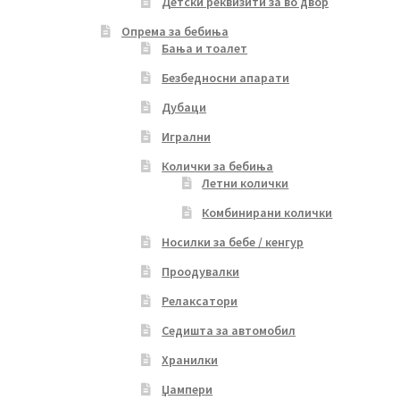
Детски реквизити за во двор
Опрема за бебиња
Бања и тоалет
Безбедносни апарати
Дубаци
Игрални
Колички за бебиња
Летни колички
Комбинирани колички
Носилки за бебе / кенгур
Проодувалки
Релаксатори
Седишта за автомобил
Хранилки
Џампери