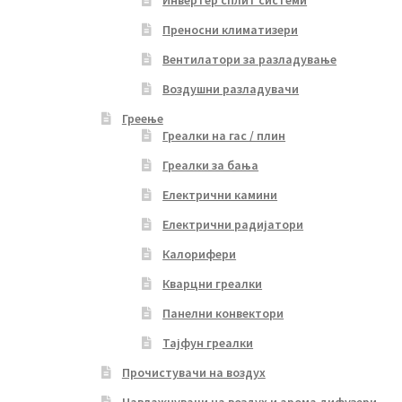
Инвертер сплит системи
Преносни климатизери
Вентилатори за разладување
Воздушни разладувачи
Греење
Греалки на гас / плин
Греалки за бања
Електрични камини
Електрични радијатори
Калорифери
Кварцни греалки
Панелни конвектори
Тајфун греалки
Прочистувачи на воздух