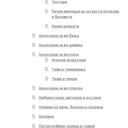
Тостери
Рачни мелници за јаткасти плодови
и бисквити
Разни апарати
Аксесоари за во бања
Аксесоари за во дневна
Аксесоари за во кујна
Кујнски додатоци
Тави и тенџериња
Чаши и чинии
Аксесоари за во спална
Амбиентални светилки и лустери
Опрема за двор, балкон и градина
Хигиена
Патни куфери, ранци и ташни