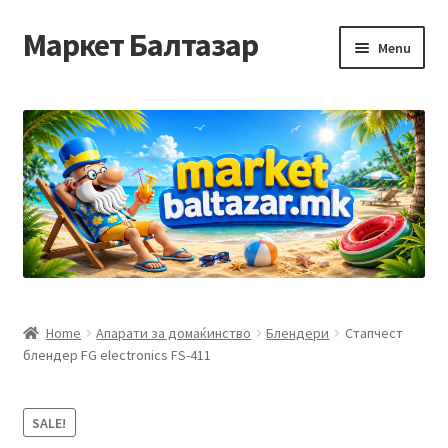
Маркет Балтазар
Skip
Skip
Menu
to
to
navigation
content
Home
Checkout
Homepage
Privacy Policy
Достава и начин на плаќање
Home
Апарати за домаќинство
Блендери
Стапчест
блендер FG electronics FS-411
Контакт
Корисничка подршка
SALE!