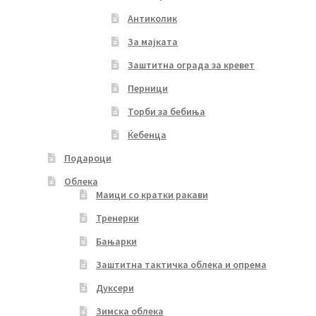
Антиколик
За мајката
Заштитна ограда за кревет
Перници
Торби за бебиња
Ќебенца
Подароци
Облека
Маици со кратки ракави
Тренерки
Бањарки
Заштитна тактичка облека и опрема
Дуксери
Зимска облека