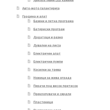
Декоративни LED камини
Авто-мото галантерија
Градина и алат
Базени и летна програма
Батериски програм
Додатоци и разно
Дувалки на лисја
Електричен алат
Електрични пумпи
Косилки за трева
Ножици за жива ограда
Перачи под висок притисок
Преклопувачи и сврдли
Пластеници