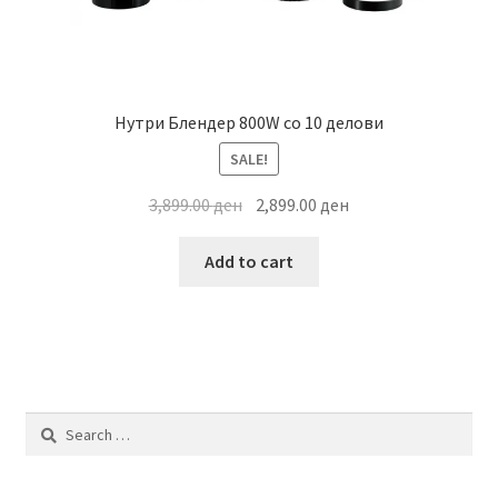
Нутри Блендер 800W со 10 делови
SALE!
Original
Current
3,899.00
ден
2,899.00
ден
price
price
was:
is:
Add to cart
3,899.00 ден.
2,899.00 ден.
Search
for: