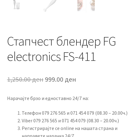
Стапчест блендер FG
electronics FS-411
Original
Current
1,250.00
ден
999.00
ден
price
price
Нарачајте брзо и едноставно 24/7 на:
was:
is:
1,250.00 ден.
999.00 ден.
Телефон 079 276 565 и 071 454 079 (08.30 – 20.00ч.)
Viber 079 276 565 и 071 454 079 (08.30 – 20.00ч.)
Регистрирајте се online на нашата страна и
направете нарачка 24/7