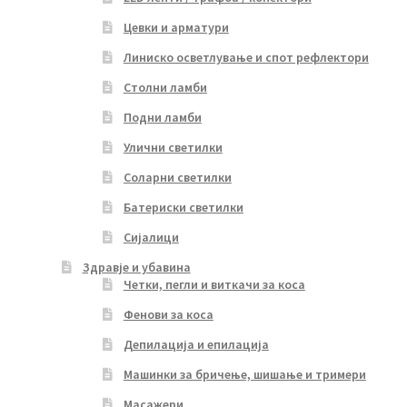
Цевки и арматури
Линиско осветлување и спот рефлектори
Столни ламби
Подни ламби
Улични светилки
Соларни светилки
Батериски светилки
Сијалици
Здравје и убавина
Четки, пегли и виткачи за коса
Фенови за коса
Депилација и епилација
Машинки за бричење, шишање и тримери
Масажери