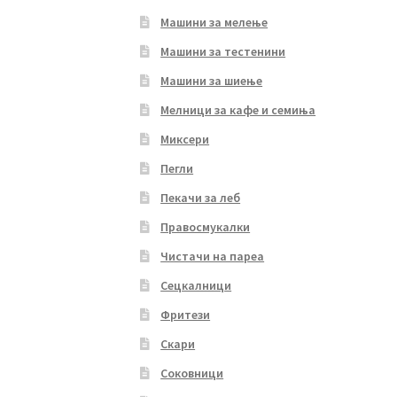
Машини за мелење
Машини за тестенини
Машини за шиење
Мелници за кафе и семиња
Миксери
Пегли
Пекачи за леб
Правосмукалки
Чистачи на пареа
Сецкалници
Фритези
Скари
Соковници