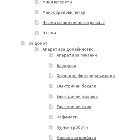
Мини шпорети
Микробранови печки
Чешми со проточно загревање
Чешми
За домот
Апарати за домаќинство
Апарати за пуканки
Блендери
Бокали за филтрирање вода
Електрични бокали
Електрични ѓезвиња
Електрични тави
Кафемати
Кујнски роботи
Машини за колбаси