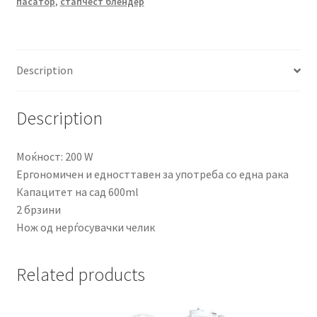
пасатор
,
стапчест блендер
quantity
Description
Description
Моќност: 200 W
Ергономичен и едносттавен за употреба со една рака
Капацитет на сад 600ml
2 брзини
Нож од нерѓосувачки челик
Related products