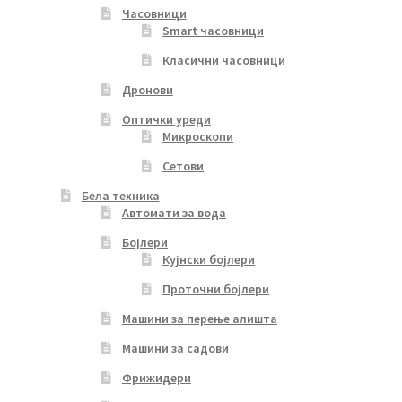
Часовници
Smart часовници
Класични часовници
Дронови
Оптички уреди
Микроскопи
Сетови
Бела техника
Автомати за вода
Бојлери
Кујнски бојлери
Проточни бојлери
Машини за перење алишта
Машини за садови
Фрижидери