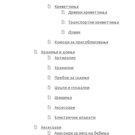
Креветчиња
Дрвени креветчиња
Транспортни креветчиња
Душек
Комоди за пресоблекување
Хранење и доење
Антиколик
Хранилки
Прибор за јадење
Цуцли и глодалки
Шишиња
Аксесоари
Електрични апарати
Аксесоари
Акесоари за нега на бебиња