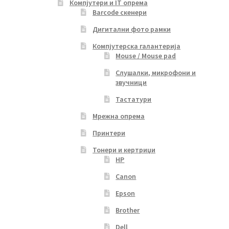
Компјутери и IT опрема
Barcode скенери
Дигитални фото рамки
Компјутерска галантерија
Mouse / Mouse pad
Слушалки, микрофони и
звучници
Тастатури
Мрежна опрема
Принтери
Тонери и кертриџи
HP
Canon
Epson
Brother
Dell