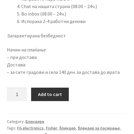
Chat на нашата страна (08.00 – 24ч.)
Во inbox (08.00 – 24ч.)
Испорака 2-4 работни денови
Загарантирана безбедност
Начин на плаќање:
– при достава
Достава:
– за сите градови и села 140 ден. за достава до врата
Стапчест
Add to cart
блендер
FG
electronics
FS-
Category:
Блендери
Tags:
FG electronics
,
Fisher
,
блендер
,
блендер за пасирање
,
411