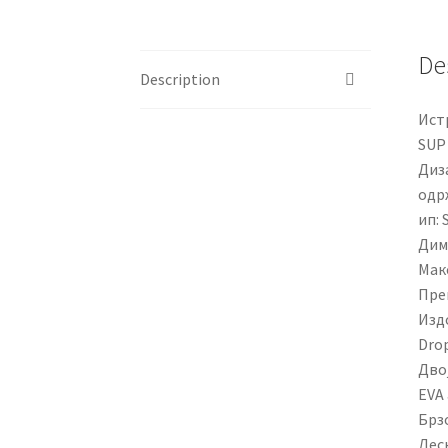
De
Description
Ист
SUP 
Диза
одр
ип: 
Диме
Мак
Пре
Изд
Drop
Двој
EVA
Брз
Лес