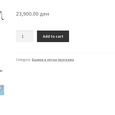
23,900.00
ден
AquaQuest
Add to cart
350T
Touring
SUP
даска
Category:
Базени и летна програма
quantity