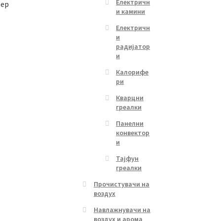
Електричн
фер
и камини
Електричн
Current
и
радијатор
price
s
и
s:
duct
1,899.00 ден.
Калорифе
s
ри
tiple
Кварцни
iants.
греалки
e
ions
Панелни
y
конвектор
и
osen
Тајфун
греалки
Прочистувачи на
duct
воздух
ge
Навлажнувачи на
воздух и арома