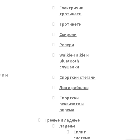
Електрични
тротинети
Тротинети
Скироли
Ролери
Walkie-Talkie и
Bluetooth
слушалки
ик и
Спортски стегачи
Лов и риболов
Спортски
реквизити и
опрема
Греење и ладење
Ладење
Сплит
системи