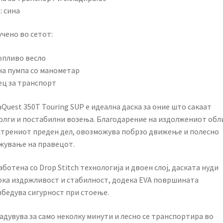
: сина
чено во сетот:
опливо весло
на пумпа со манометар
ец за транспорт
Quest 350T Touring SUP е идеална даска за оние што сакаат
олги и постабилни возења. Благодарение на издолжениот обл
стрениот преден дел, овозможува побрзо движење и полесно
жување на правецот.
ботена со Drop Stitch технологија и двоен слој, даската нуди
ока издржливост и стабилност, додека EVA површината
збедува сигурност при стоење.
адувува за само неколку минути и лесно се транспортира во