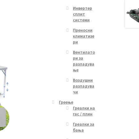
Инвертер
сплит
системи
Преносни
климатизе
ри
Вентилато
ри за
разладува
ње
Воздушни
разладува
чи
Греење
Греалки на
гас / плин
Греалки за
бања