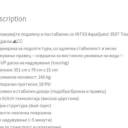
scription
ражувајте подалеку и постабилно со INTEX AquaQuest 350T Tou
даска 🌊🏄‍♂️
јнирана за подолги тури, со одлична стабилност и лесно
жување правец – совршена за вистинско уживање на вода ✨
SUP даска на надувување (touring)
нзии: 351 cm x 79 cm x 15 cm
симална носивост: 160 kg
порачан притисок: 18 PSI
олжен и стабилен дизајн (подобра брзина и правец)
 Stitch технологија (висока цврстина)
на структура (dual-layer)
 анти-лизгачка површина
о надувување (~5 минути)
на за транспорт и складирање