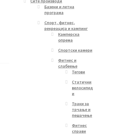
Сите производи
Базени и летна
програма
Спорт, фитнес,
рекреација и кампинг
Камперска
опрема
Спортски камери
Фитнес и
слабеење
Тегови
Статични
велосипед
и
Траки за
трчање и
пешачење
Фитнес
справи