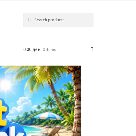
Search
Search
for:
0.00
ден
0 items