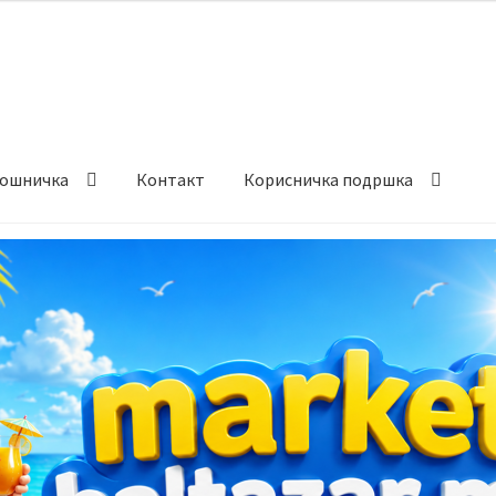
ошничка
Контакт
Корисничка подршка
става и начин на плаќање
Контакт
Корисничка подршка
а на производ
Сите производи
Услови за користење