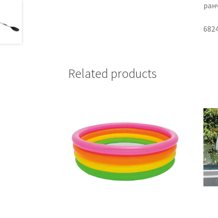
ранч
682
Related products