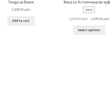
Тенда за базен
Маса со 4 столчиња во ку
5,990.00
ден
SALE!
Original
2,860.00
ден
1,899.00
ден
Add to cart
price
Thi
was:
i
Select options
pro
2,860.00 ден.
ha
mul
var
Th
opt
ma
be
ch
on
the
pro
pa