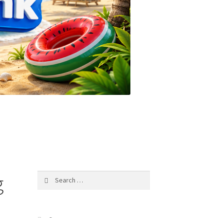
g
Search
for: