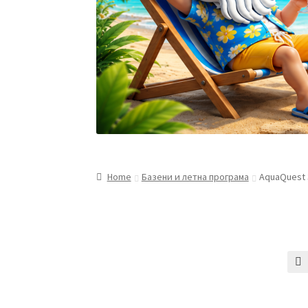
Home
Базени и летна програма
AquaQuest 
🔍