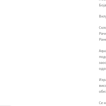
Боја
Вклу
Скл
Рач
Ран
Aqua
под
зао
одр
Изра
вис
обе
Се н