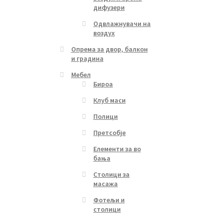
дифузери
Одвлажнувачи на
воздух
Опрема за двор, балкон
и градина
Мебел
Бироа
Клуб маси
Полици
Претсобје
Елементи за во
бања
Столици за
масажа
Фотељи и
столици