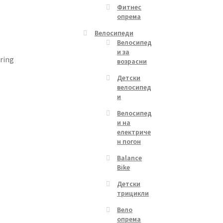
Фитнес
опрема
Велосипеди
Велосипед
и за
ring
возрасни
Детски
велосипед
и
Велосипед
и на
електриче
н погон
Balance
Bike
Детски
трицикли
Вело
опрема