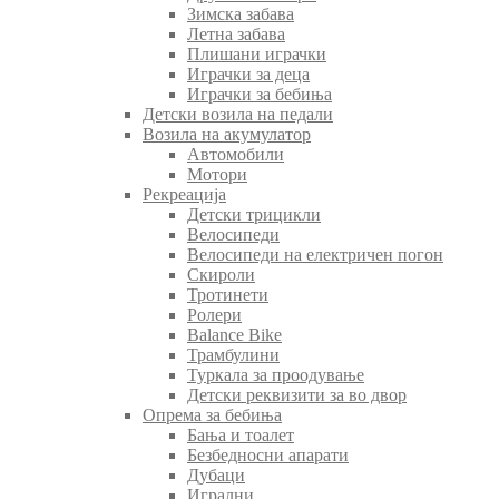
Зимска забава
Летна забава
Плишани играчки
Играчки за деца
Играчки за бебиња
Детски возила на педали
Возила на акумулатор
Автомобили
Мотори
Рекреација
Детски трицикли
Велосипеди
Велосипеди на електричен погон
Скироли
Тротинети
Ролери
Balance Bike
Трамбулини
Туркала за проодување
Детски реквизити за во двор
Опрема за бебиња
Бања и тоалет
Безбедносни апарати
Дубаци
Игрални