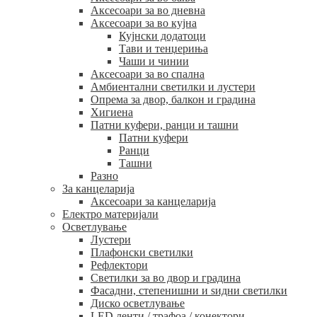
Аксесоари за во дневна
Аксесоари за во кујна
Кујнски додатоци
Тави и тенџериња
Чаши и чинии
Аксесоари за во спална
Амбиентални светилки и лустери
Опрема за двор, балкон и градина
Хигиена
Патни куфери, ранци и ташни
Патни куфери
Ранци
Ташни
Разно
За канцеларија
Аксесоари за канцеларија
Електро материјали
Осветлување
Лустери
Плафонски светилки
Рефлектори
Светилки за во двор и градина
Фасадни, степенишни и ѕидни светилки
Диско осветлување
LED ленти / трафоа / конектори