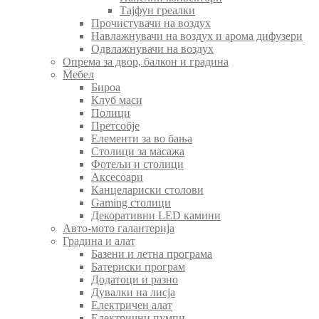
Тајфун греалки
Прочистувачи на воздух
Навлажнувачи на воздух и арома дифузери
Одвлажнувачи на воздух
Опрема за двор, балкон и градина
Мебел
Бироа
Клуб маси
Полици
Претсобје
Елементи за во бања
Столици за масажа
Фотељи и столици
Аксесоари
Канцелариски столови
Gaming столици
Декоративни LED камини
Авто-мото галантерија
Градина и алат
Базени и летна програма
Батериски програм
Додатоци и разно
Дувалки на лисја
Електричен алат
Електрични пумпи