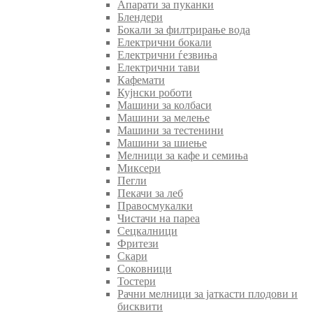
Апарати за пуканки
Блендери
Бокали за филтрирање вода
Електрични бокали
Електрични ѓезвиња
Електрични тави
Кафемати
Кујнски роботи
Машини за колбаси
Машини за мелење
Машини за тестенини
Машини за шиење
Мелници за кафе и семиња
Миксери
Пегли
Пекачи за леб
Правосмукалки
Чистачи на пареа
Сецкалници
Фритези
Скари
Соковници
Тостери
Рачни мелници за јаткасти плодови и
бисквити