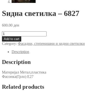
Ѕидна светилка – 6827
600.00
ден
Ѕидна
светилка
Add to cart
-
Category:
Фасадни, степенишни и ѕидни светилки
6827
quantity
Description
Description
Материјал Mетал,пластика
Фасонка(Грло) Е27
Related products