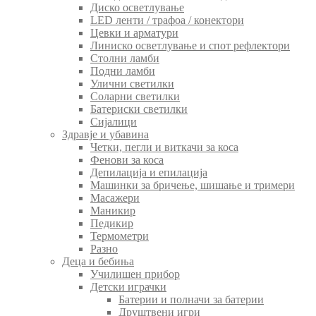
Диско осветлување
LED ленти / трафоа / конектори
Цевки и арматури
Линиско осветлување и спот рефлектори
Столни ламби
Подни ламби
Улични светилки
Соларни светилки
Батериски светилки
Сијалици
Здравје и убавина
Четки, пегли и виткачи за коса
Фенови за коса
Депилација и епилација
Машинки за бричење, шишање и тримери
Масажери
Маникир
Педикир
Термометри
Разно
Деца и бебиња
Училишен прибор
Детски играчки
Батерии и полначи за батерии
Друштвени игри