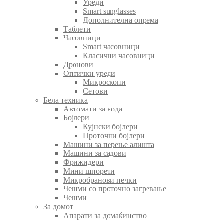
Уреди
Smart sunglasses
Дополнителна опрема
Таблети
Часовници
Smart часовници
Класични часовници
Дронови
Оптички уреди
Микроскопи
Сетови
Бела техника
Автомати за вода
Бојлери
Кујнски бојлери
Проточни бојлери
Машини за перење алишта
Машини за садови
Фрижидери
Мини шпорети
Микробранови печки
Чешми со проточно загревање
Чешми
За домот
Апарати за домаќинство