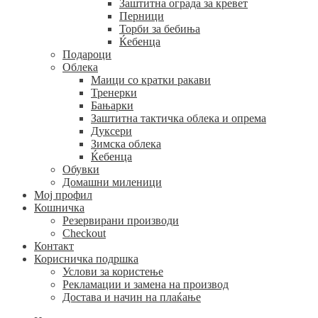
Заштитна ограда за кревет
Перници
Торби за бебиња
Ќебенца
Подароци
Облека
Маици со кратки ракави
Тренерки
Бањарки
Заштитна тактичка облека и опрема
Дуксери
Зимска облека
Ќебенца
Обувки
Домашни миленици
Мој профил
Кошничка
Резервирани производи
Checkout
Контакт
Корисничка подршка
Услови за користење
Рекламации и замена на производ
Достава и начин на плаќање