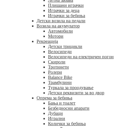
Летна забава
Плишани играчки
Играчки за деца
Играчки за бебиња
Детски возила на педали
Возила на акумулатор
Автомобили
Мотори
Рекреација
Детски трицикли
Велосипеди
Велосипеди на електричен погон
Скироли
Тротинети
Ролери
Balance Bike
Трамбулини
Туркала за проодување
Детски реквизити за во двор
Опрема за бебиња
Бања и тоалет
Безбедносни апарати
Дубаци
Игрални
Колички за бебиња