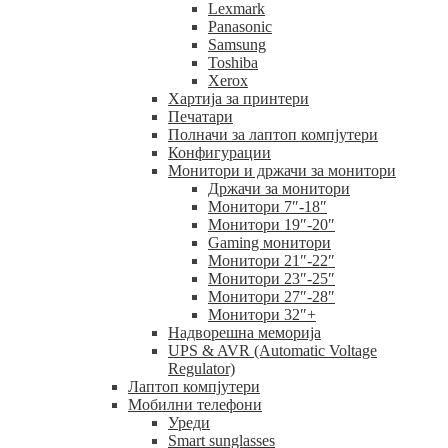
Lexmark
Panasonic
Samsung
Toshiba
Xerox
Хартија за принтери
Печатари
Полначи за лаптоп компјутери
Конфигурации
Монитори и држачи за монитори
Држачи за монитори
Монитори 7″-18″
Монитори 19″-20″
Gaming монитори
Монитори 21″-22″
Монитори 23″-25″
Монитори 27″-28″
Монитори 32″+
Надворешна меморија
UPS & AVR (Automatic Voltage
Regulator)
Лаптоп компјутери
Мобилни телефони
Уреди
Smart sunglasses