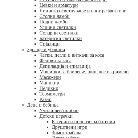
Цевки и арматури
Линиско осветлување и спот рефлектори
Столни ламби
Подни ламби
Улични светилки
Соларни светилки
Батериски светилки
Сијалици
Здравје и убавина
Четки, пегли и виткачи за коса
Фенови за коса
Депилација и епилација
Машинки за бричење, шишање и тримери
Масажери
Маникир
Педикир
Термометри
Разно
Деца и бебиња
Училишен прибор
Детски играчки
Батерии и полначи за батерии
Друштвени игри
Зимска забава