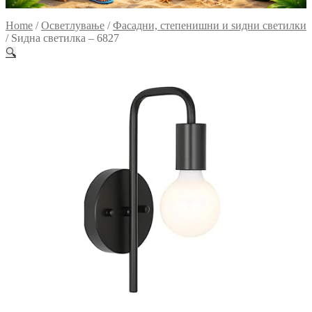
Home
/
Осветлување
/
Фасадни, степенишни и ѕидни светилки
/
Ѕидна светилка – 6827
🔍