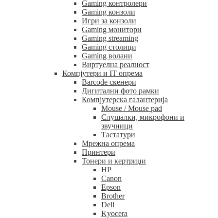
Gaming контролери
Gaming конзоли
Игри за конзоли
Gaming монитори
Gaming streaming
Gaming столици
Gaming волани
Виртуелна реалност
Компјутери и IT опрема
Barcode скенери
Дигитални фото рамки
Компјутерска галантерија
Mouse / Mouse pad
Слушалки, микрофони и
звучници
Тастатури
Мрежна опрема
Принтери
Тонери и кертриџи
HP
Canon
Epson
Brother
Dell
Kyocera