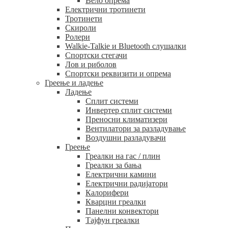
Вело опрема
Електрични тротинети
Тротинети
Скироли
Ролери
Walkie-Talkie и Bluetooth слушалки
Спортски стегачи
Лов и риболов
Спортски реквизити и опрема
Греење и ладење
Ладење
Сплит системи
Инвертер сплит системи
Преносни климатизери
Вентилатори за разладување
Воздушни разладувачи
Греење
Греалки на гас / плин
Греалки за бања
Електрични камини
Електрични радијатори
Калорифери
Кварцни греалки
Панелни конвектори
Тајфун греалки