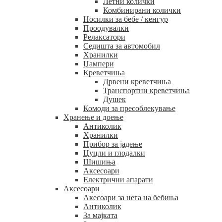
Летни колички
Комбинирани колички
Носилки за бебе / кенгур
Проодувалки
Релаксатори
Седишта за автомобил
Хранилки
Џампери
Креветчиња
Дрвени креветчиња
Транспортни креветчиња
Душек
Комоди за пресоблекување
Хранење и доење
Антиколик
Хранилки
Прибор за јадење
Цуцли и глодалки
Шишиња
Аксесоари
Електрични апарати
Аксесоари
Акесоари за нега на бебиња
Антиколик
За мајката