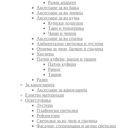
Разни апарати
Аксесоари за во бања
Аксесоари за во дневна
Аксесоари за во кујна
Кујнски додатоци
Тави и тенџериња
Чаши и чинии
Аксесоари за во спална
Амбиентални светилки и лустери
Опрема за двор, балкон и градина
Хигиена
Патни куфери, ранци и ташни
Патни куфери
Ранци
Ташни
Разно
За канцеларија
Аксесоари за канцеларија
Електро материјали
Осветлување
Лустери
Плафонски светилки
Рефлектори
Светилки за во двор и градина
Фасадни, степенишни и ѕидни светилки