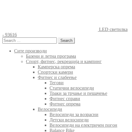
LED светилка
- 93616
Search
for:
Сите производи
Базени и летна програма
Спорт, фитнес, рекреација и кампинг
Камперска опрема
Спортски камери
Фитнес и слабеење
Тегови
Статични велосипеди
Траки за трчање и пешачење
Фитнес справи
Фитнес опрема
Велосипеди
Велосипеди за возрасни
Детски велосипеди
Велосипеди на електричен погон
Balance Bike