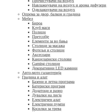
Прочистувачи на воздух
Навлажнувачи на воздух и арома дифузери
Одвлажнувачи на воздух
Опрема за двор, балкон и градина
Мебел
Бироа
Клуб маси
Полици
Претсобје
Елементи за во бања
Столици за масажа
Фотељи и столици
Аксесоари
Канцелариски столови
Gaming столици
Декоративни LED камини
Авто-мото галантерија
Градина и алат
Базени и летна програма
Батериски програм
Додатоци и разно
Дувалки на лисја
Електричен алат
Електрични пумпи
Косилки за трева