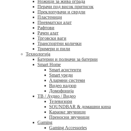
Ножици за жива ограда
Перачи под висок притисок
Преклопувачи и сврдли
Пластеници
Пневматски алат
Рафтови
Рачен алат
Трговски ваги
Транспортни колички
Тримери и пили
Технологија
Батерии и полначи за батерии
Smart Home
Smart асистенти
Smart уреди
Алармни системи
Видео надзор
Домофонија
ТВ / Аудио / Видео
Телевизори
SOUNDBAR & домашни кина
Караоке звучници
Преносни звучници
Gaming
Gaming Accessories