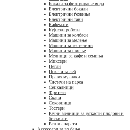
Бокали за филтрирање вода
Електрични бокали
Електрични ѓезвиња
Електрични тави
Кафемати
Кујнски роботи
Машини за колбаси
Машини за мелење
Машини за тестенини
Машини за шиење
Мелници за кафе и семиња
Миксери
Пегли
Пекачи за леб
Правосмукалки
Чистачи на пареа
Сецкалници
Фритези
Скари
Соковници
Тостери
Рачни мелници за јаткасти плодови и
бисквити
Разни апарати
Аксесоари за во бања