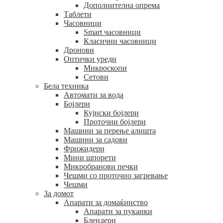
Дополнителна опрема
Таблети
Часовници
Smart часовници
Класични часовници
Дронови
Оптички уреди
Микроскопи
Сетови
Бела техника
Автомати за вода
Бојлери
Кујнски бојлери
Проточни бојлери
Машини за перење алишта
Машини за садови
Фрижидери
Мини шпорети
Микробранови печки
Чешми со проточно загревање
Чешми
За домот
Апарати за домаќинство
Апарати за пуканки
Блендери