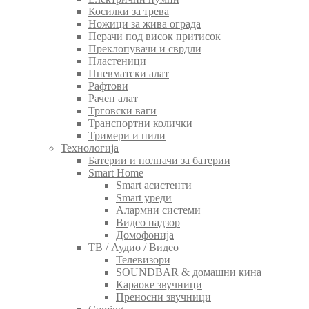
Косилки за трева
Ножици за жива ограда
Перачи под висок притисок
Преклопувачи и сврдли
Пластеници
Пневматски алат
Рафтови
Рачен алат
Трговски ваги
Транспортни колички
Тримери и пили
Технологија
Батерии и полначи за батерии
Smart Home
Smart асистенти
Smart уреди
Алармни системи
Видео надзор
Домофонија
ТВ / Аудио / Видео
Телевизори
SOUNDBAR & домашни кина
Караоке звучници
Преносни звучници