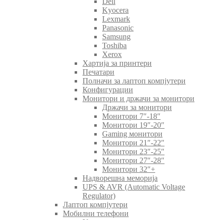
Dell
Kyocera
Lexmark
Panasonic
Samsung
Toshiba
Xerox
Хартија за принтери
Печатари
Полначи за лаптоп компјутери
Конфигурации
Монитори и држачи за монитори
Држачи за монитори
Монитори 7″-18″
Монитори 19″-20″
Gaming монитори
Монитори 21″-22″
Монитори 23″-25″
Монитори 27″-28″
Монитори 32″+
Надворешна меморија
UPS & AVR (Automatic Voltage
Regulator)
Лаптоп компјутери
Мобилни телефони