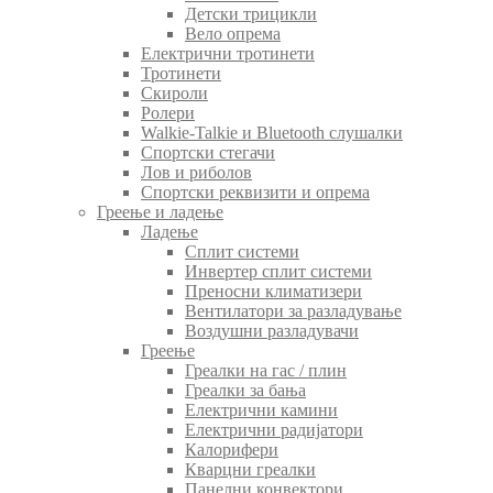
Детски трицикли
Вело опрема
Електрични тротинети
Тротинети
Скироли
Ролери
Walkie-Talkie и Bluetooth слушалки
Спортски стегачи
Лов и риболов
Спортски реквизити и опрема
Греење и ладење
Ладење
Сплит системи
Инвертер сплит системи
Преносни климатизери
Вентилатори за разладување
Воздушни разладувачи
Греење
Греалки на гас / плин
Греалки за бања
Електрични камини
Електрични радијатори
Калорифери
Кварцни греалки
Панелни конвектори