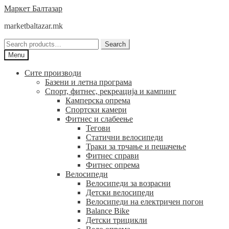
Skip
Skip
Маркет Балтазар
to
to
marketbaltazar.mk
navigation
content
Search
Search
for:
Menu
Сите производи
Базени и летна програма
Спорт, фитнес, рекреација и кампинг
Камперска опрема
Спортски камери
Фитнес и слабеење
Тегови
Статични велосипеди
Траки за трчање и пешачење
Фитнес справи
Фитнес опрема
Велосипеди
Велосипеди за возрасни
Детски велосипеди
Велосипеди на електричен погон
Balance Bike
Детски трицикли