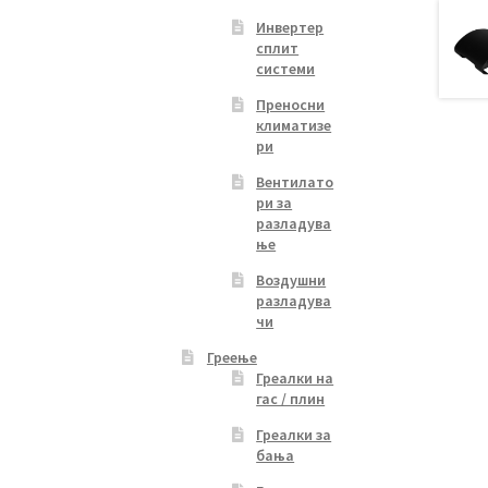
Инвертер
сплит
системи
Преносни
климатизе
ри
Вентилато
ри за
разладува
ње
Воздушни
разладува
чи
Греење
Греалки на
гас / плин
Греалки за
бања