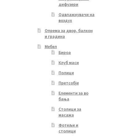
дифузери
Одвлажнувачи на
воздух
Опрема за двор, балкон
и градина
Мебел
Бироа
Клуб маси
Полици
Претсобје
Елементи за во
бања
Столици за
масажа
Фотељи и
столици