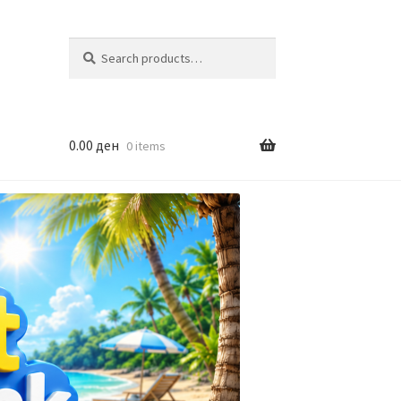
Search
Search
for:
0.00
ден
0 items