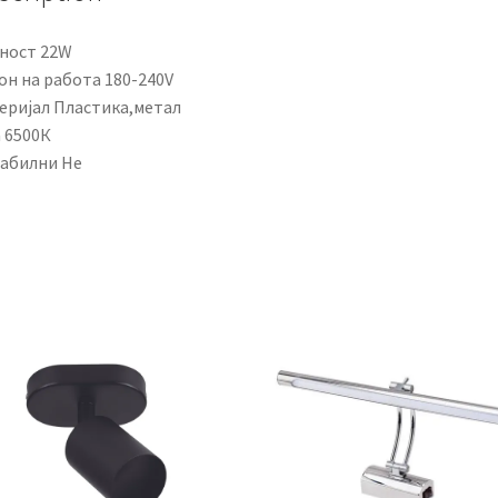
ност 22W
он на работа 180-240V
еријал Пластика,метал
 6500К
абилни Не