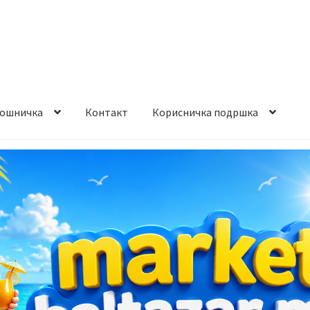
ошничка
Контакт
Корисничка подршка
става и начин на плаќање
Контакт
Корисничка подршка
а на производ
Сите производи
Услови за користење