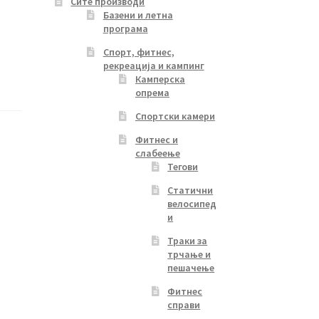
Сите производи
Базени и летна
програма
Спорт, фитнес,
рекреација и кампинг
Камперска
опрема
Спортски камери
Фитнес и
слабеење
Тегови
Статични
велосипед
и
Траки за
трчање и
пешачење
Фитнес
справи