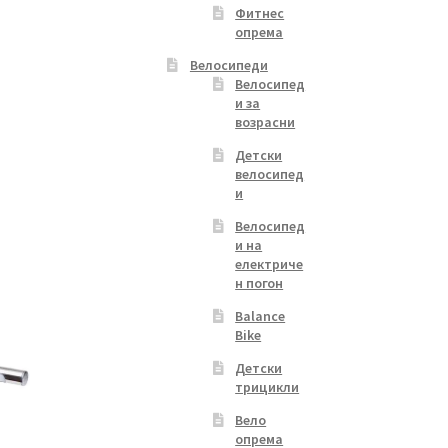
Фитнес
опрема
Велосипеди
Велосипед
и за
возрасни
Детски
велосипед
и
Велосипед
и на
електриче
н погон
Balance
Bike
Детски
трицикли
Вело
опрема