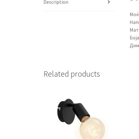
Description
Моќ
Нап
Мат
Боја
Дим
Related products