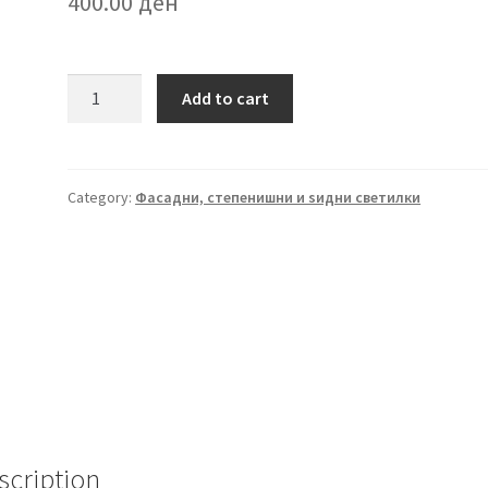
400.00
ден
LED
Add to cart
светилка
-
93622
quantity
Category:
Фасадни, степенишни и ѕидни светилки
scription