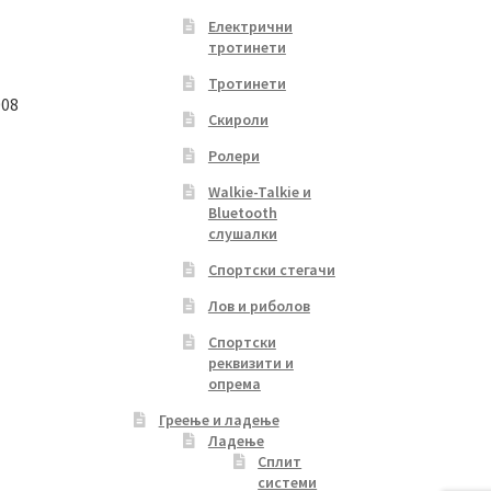
Електрични
тротинети
Тротинети
008
Скироли
Ролери
Walkie-Talkie и
Bluetooth
слушалки
Спортски стегачи
Лов и риболов
Спортски
реквизити и
опрема
Греење и ладење
Ладење
Сплит
системи