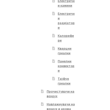
Електричн
и камини
Електричн
и
радијатор
и
Калорифе
ри
Кварцни
греалки
Панелни
конвектор
и
Тајфун
греалки
Прочистувачи на
воздух
Навлажнувачи на
воздух и арома