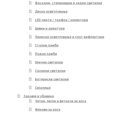
Фасадни, степенишни и ѕидни светилки
Диско осветлување
LED ленти / трафоа / конектори
Цевки и арматури
Линиско осветлување и спот рефлектори
Столни ламби
Подни ламби
Улични светилки
Соларни светилки
Батериски светилки
Сијалици
Здравје и убавина
Четки, пегли и виткачи за коса
Фенови за коса