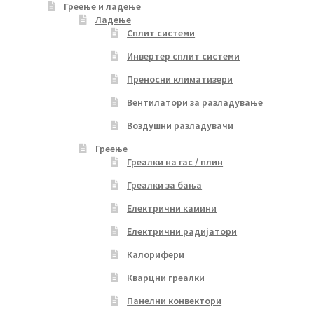
Греење и ладење
Ладење
Сплит системи
Инвертер сплит системи
Преносни климатизери
Вентилатори за разладување
Воздушни разладувачи
Греење
Греалки на гас / плин
Греалки за бања
Електрични камини
Електрични радијатори
Калорифери
Кварцни греалки
Панелни конвектори