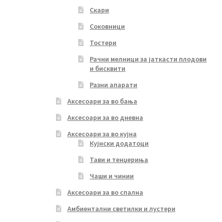
Скари
Соковници
Тостери
Рачни мелници за јаткасти плодови
и бисквити
Разни апарати
Аксесоари за во бања
Аксесоари за во дневна
Аксесоари за во кујна
Кујнски додатоци
Тави и тенџериња
Чаши и чинии
Аксесоари за во спална
Амбиентални светилки и лустери