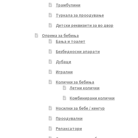
Трамбулини
Туркала за проодување
Детски реквизити за во двор
Опрема за бебиња
Бања и тоалет
Безбедносни апарати
Дубаци
Игрални
Колички за бебиња
Летни колички
Комбинирани колички
Носилки за бебе / кенгур
Проодувалки
Релаксатори