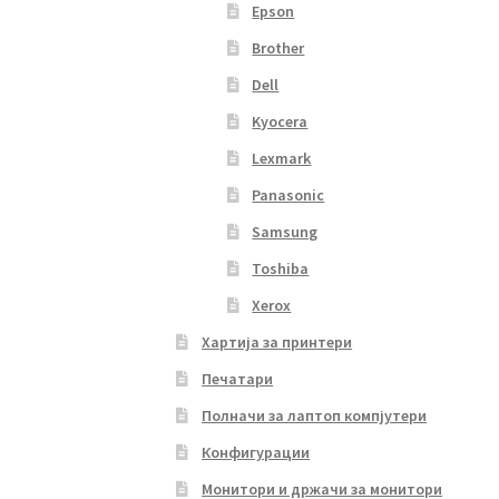
Epson
Brother
Dell
Kyocera
Lexmark
Panasonic
Samsung
Toshiba
Xerox
Хартија за принтери
Печатари
Полначи за лаптоп компјутери
Конфигурации
Монитори и држачи за монитори