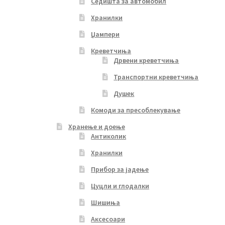
Седишта за автомобил
Хранилки
Џампери
Креветчиња
Дрвени креветчиња
Транспортни креветчиња
Душек
Комоди за пресоблекување
Хранење и доење
Антиколик
Хранилки
Прибор за јадење
Цуцли и глодалки
Шишиња
Аксесоари