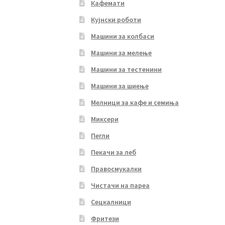
Кафемати
Кујнски роботи
Машини за колбаси
Машини за мелење
Машини за тестенини
Машини за шиење
Мелници за кафе и семиња
Миксери
Пегли
Пекачи за леб
Правосмукалки
Чистачи на пареа
Сецкалници
Фритези