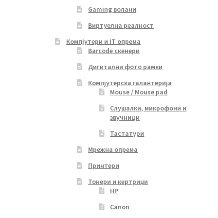
Gaming волани
Виртуелна реалност
Компјутери и IT опрема
Barcode скенери
Дигитални фото рамки
Компјутерска галантерија
Mouse / Mouse pad
Слушалки, микрофони и
звучници
Тастатури
Мрежна опрема
Принтери
Тонери и кертриџи
HP
Canon