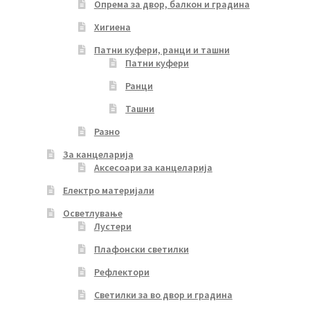
Опрема за двор, балкон и градина
Хигиена
Патни куфери, ранци и ташни
Патни куфери
Ранци
Ташни
Разно
За канцеларија
Аксесоари за канцеларија
Електро материјали
Осветлување
Лустери
Плафонски светилки
Рефлектори
Светилки за во двор и градина