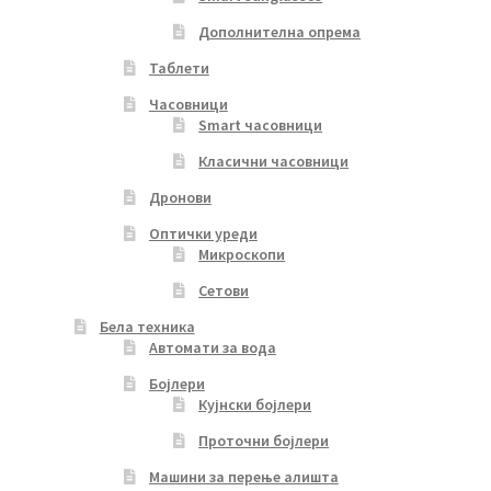
Дополнителна опрема
Таблети
Часовници
Smart часовници
Класични часовници
Дронови
Оптички уреди
Микроскопи
Сетови
Бела техника
Автомати за вода
Бојлери
Кујнски бојлери
Проточни бојлери
Машини за перење алишта