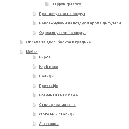
Тајфун греалки
Прочистувачи на воздух
Навлажнувачи на воздух и арома дифузери
Одвлажнувачи на воздух
Опрема за двор, балкон и градина
Мебел
Бироа
Клуб маси
Полици
Претсобје
Елементи за во бања
Столици за масажа
Фотељи и столици
Аксесоари