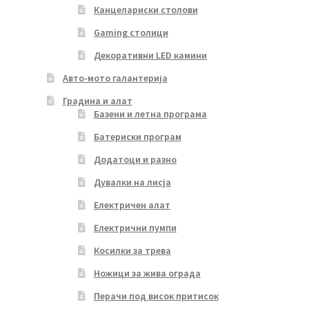
Канцелариски столови
Gaming столици
Декоративни LED камини
Авто-мото галантерија
Градина и алат
Базени и летна програма
Батериски програм
Додатоци и разно
Дувалки на лисја
Електричен алат
Електрични пумпи
Косилки за трева
Ножици за жива ограда
Перачи под висок притисок