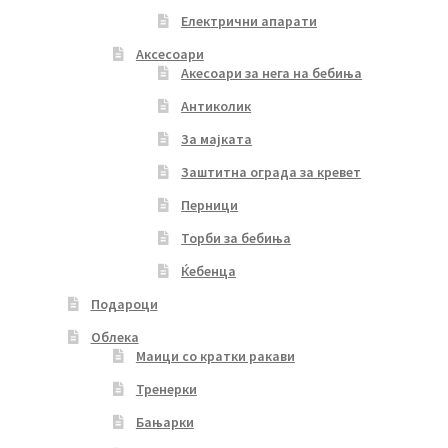
Електрични апарати
Аксесоари
Акесоари за нега на бебиња
Антиколик
За мајката
Заштитна ограда за кревет
Перници
Торби за бебиња
Ќебенца
Подароци
Облека
Маици со кратки ракави
Тренерки
Бањарки