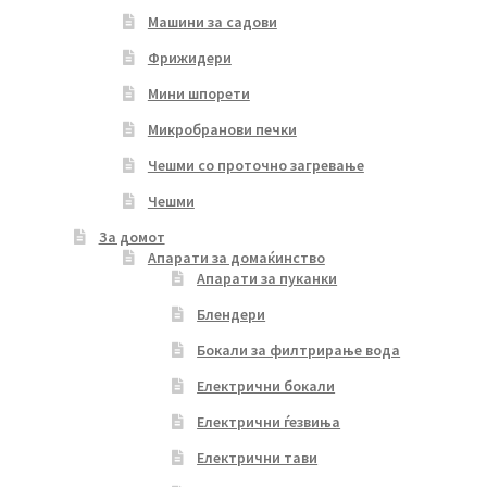
Машини за садови
Фрижидери
Мини шпорети
Микробранови печки
Чешми со проточно загревање
Чешми
За домот
Апарати за домаќинство
Апарати за пуканки
Блендери
Бокали за филтрирање вода
Електрични бокали
Електрични ѓезвиња
Електрични тави