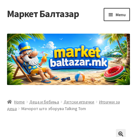
Маркет Балтазар
Skip
Skip
Menu
to
to
navigation
content
Home
Checkout
Homepage
Privacy Policy
Достава и начин на плаќање
Home
Деца и бебиња
Детски играчки
Играчки за
деца
Мачорот што зборува Talking Tom
Контакт
Корисничка подршка