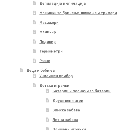
Депилација и епилација
Машинки за бричење, шишање и тримери
Масажери
Маникир
Педикир
Термометри
Разно
Деца и бебиња
Училишен прибор
Детски играчки
Батерии и полначи за батерии
Друштвени игри
Зимска забава
Летна забава
Плишани играчки