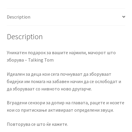
Description
Description
Уникатен подарок за вашите најмили, мачорот што
зборува – Talking Tom
Идеален за деца кои сега почнуваат да зборуваат
бидејки им помага на забавен начин да се ослободат и
да зборуваат со нивното ново другарче.
Вградени сензори за допир на главата, рацете и нозете
кои со притискање активираат определени звуци.
Повторува се што ќе кажете.