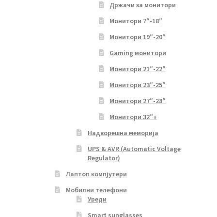
Држачи за монитори
Монитори 7″-18″
Монитори 19″-20″
Gaming монитори
Монитори 21″-22″
Монитори 23″-25″
Монитори 27″-28″
Монитори 32″+
Надворешна меморија
UPS & AVR (Automatic Voltage
Regulator)
Лаптоп компјутери
Мобилни телефони
Уреди
Smart sunglasses