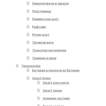
Преклопувачи и сврдли
Пластеници
Пневматски алат
Рафтови
Рачен алат
Трговски ваги
Транспортни колички
Тримери и пили
Технологија
Батерии и полначи за батерии
Smart Home
Smart асистенти
Smart уреди
Алармни системи
Видео надзор