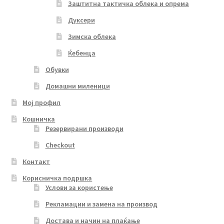
Заштитна тактичка облека и опрема
Дуксери
Зимска облека
Ќебенца
Обувки
Домашни миленици
Мој профил
Кошничка
Резервирани производи
Checkout
Контакт
Корисничка подршка
Услови за користење
Рекламации и замена на производ
Достава и начин на плаќање