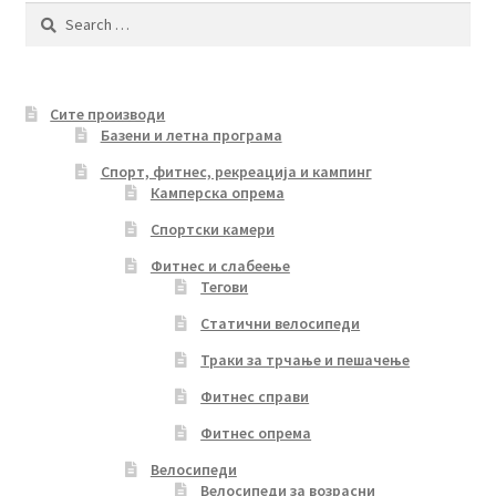
Search
for:
Сите производи
Базени и летна програма
Спорт, фитнес, рекреација и кампинг
Камперска опрема
Спортски камери
Фитнес и слабеење
Тегови
Статични велосипеди
Траки за трчање и пешачење
Фитнес справи
Фитнес опрема
Велосипеди
Велосипеди за возрасни