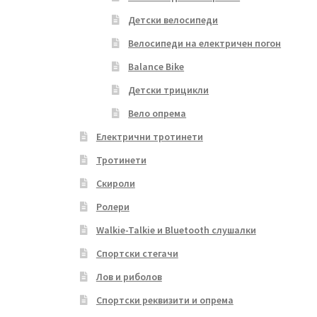
Детски велосипеди
Велосипеди на електричен погон
Balance Bike
Детски трицикли
Вело опрема
Електрични тротинети
Тротинети
Скироли
Ролери
Walkie-Talkie и Bluetooth слушалки
Спортски стегачи
Лов и риболов
Спортски реквизити и опрема