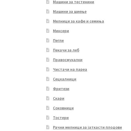
Машини за тестенини
Машини за шиење
Мелници за кафе и семиња
Миксери
Пегли
Пекачи за леб
Правосмукалки
Чистачи на пареа
Сецкалници
Фритези
Скари
Соковници
Тостери
Рачни мелници за јаткасти плодови