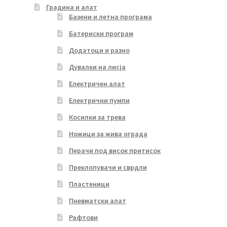
Градина и алат
Базени и летна програма
Батериски програм
Додатоци и разно
Дувалки на лисја
Електричен алат
Електрични пумпи
Косилки за трева
Ножици за жива ограда
Перачи под висок притисок
Преклопувачи и сврдли
Пластеници
Пневматски алат
Рафтови