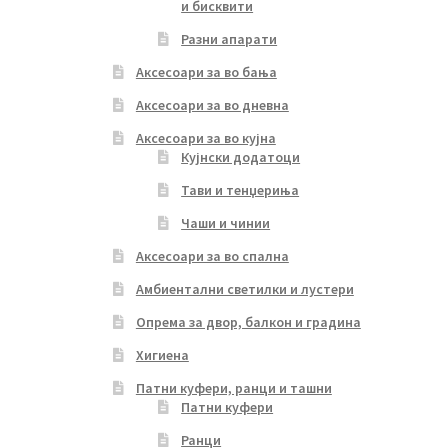
и бисквити
Разни апарати
Аксесоари за во бања
Аксесоари за во дневна
Аксесоари за во кујна
Кујнски додатоци
Тави и тенџериња
Чаши и чинии
Аксесоари за во спална
Амбиентални светилки и лустери
Опрема за двор, балкон и градина
Хигиена
Патни куфери, ранци и ташни
Патни куфери
Ранци