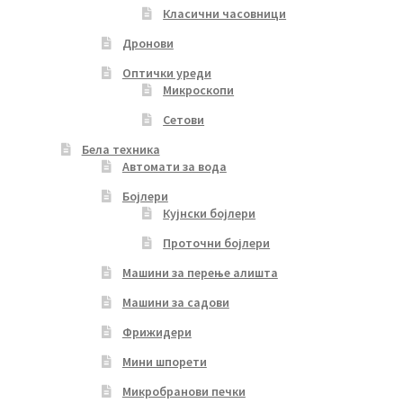
Класични часовници
Дронови
Оптички уреди
Микроскопи
Сетови
Бела техника
Автомати за вода
Бојлери
Кујнски бојлери
Проточни бојлери
Машини за перење алишта
Машини за садови
Фрижидери
Мини шпорети
Микробранови печки