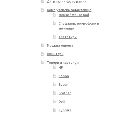
Дигитални фото рамки
Компјутерска галантерија
Mouse / Mouse pad
Слушалки, микрофони и
звучници
Тастатури
Мрежна опрема
Принтери
Тонери и кертриџи
HP
Canon
Epson
Brother
Dell
Kyocera