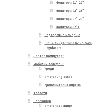
Монитори 21″-22″
Монитори 23″-25″
Монитори 27″-28″
Монитори 32″+
Надворешна меморија
UPS & AVR (Automatic Voltage
Regulator)
Лаптоп компјутери
Мобилни телефони
Уреди
Smart sunglasses
Дополнителна опрема
Таблети
Часовници
Smart часовници