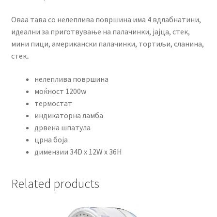
Оваа тава со нелеплива површина има 4 вдлабнатини,
идеални за приготвување на палачинки, јајца, стек,
мини пици, американски палачинки, тортиљи, сланина,
стек..
нелеплива површина
моќност 1200w
термостат
индикаторна ламба
дрвена шпатула
црна боја
димензии 34D x 12W x 36H
Related products