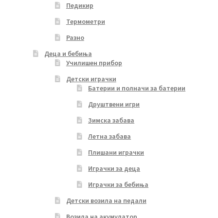
Педикир
Термометри
Разно
Деца и бебиња
Училишен прибор
Детски играчки
Батерии и полначи за батерии
Друштвени игри
Зимска забава
Летна забава
Плишани играчки
Играчки за деца
Играчки за бебиња
Детски возила на педали
Возила на акумулатор