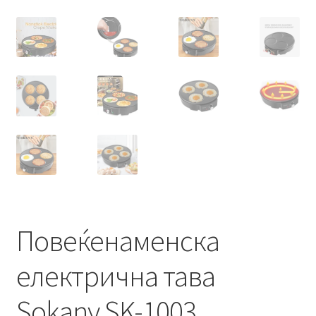
Повеќенаменска
електрична тава
Sokany SK-1003