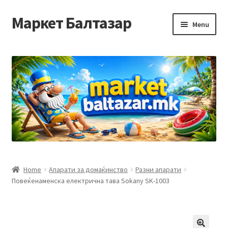
Маркет Балтазар
Skip
Skip
Menu
to
to
navigation
content
Home
Checkout
Homepage
Privacy Policy
Достава и начин на плаќање
Home
Апарати за домаќинство
Разни апарати
Повеќенаменска електрична тава Sokany SK-1003
Контакт
Корисничка подршка