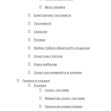
Вело опрема
Електрични тротинети
Тротинети
Скироли
Ролери
Walkie-Talkie и Bluetooth слушалки
Спортски стегачи
Лов и риболов
Спортски реквизити и опрема
Греење и ладење
Ладење
Сплит системи
Инвертер сплит системи
Преносни климатизери