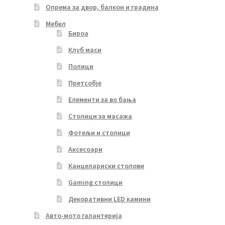
Опрема за двор, балкон и градина
Мебел
Бироа
Клуб маси
Полици
Претсобје
Елементи за во бања
Столици за масажа
Фотељи и столици
Аксесоари
Канцелариски столови
Gaming столици
Декоративни LED камини
Авто-мото галантерија