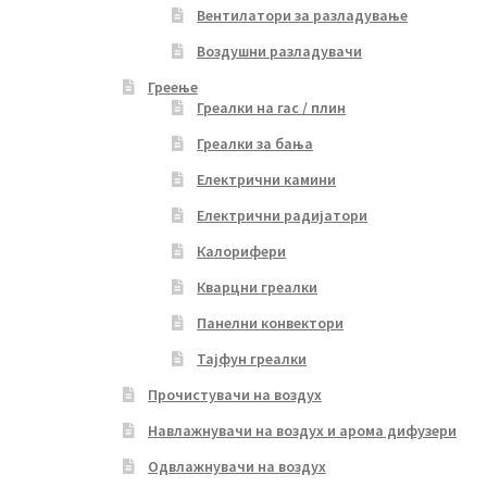
Вентилатори за разладување
Воздушни разладувачи
Греење
Греалки на гас / плин
Греалки за бања
Електрични камини
Електрични радијатори
Калорифери
Кварцни греалки
Панелни конвектори
Тајфун греалки
Прочистувачи на воздух
Навлажнувачи на воздух и арома дифузери
Одвлажнувачи на воздух