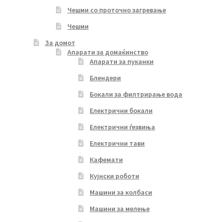
Чешми со проточно загревање
Чешми
За домот
Апарати за домаќинство
Апарати за пуканки
Блендери
Бокали за филтрирање вода
Електрични бокали
Електрични ѓезвиња
Електрични тави
Кафемати
Кујнски роботи
Машини за колбаси
Машини за мелење