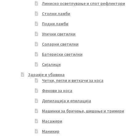
Линиско осветлување и спот рефлектори
Столни ламби
Подни ламби
Улични светилки
Соларни светилки
Батериски светилки
Сијалици
Здравје и убавина
Четки, пегли и виткачи за коса
Фенови за коса
Депилација и епилација
Машинки за бричење, шишање и тримери
Масажери
Маникир