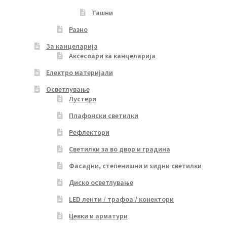
Ташни
Разно
За канцеларија
Аксесоари за канцеларија
Електро материјали
Осветлување
Лустери
Плафонски светилки
Рефлектори
Светилки за во двор и градина
Фасадни, степенишни и ѕидни светилки
Диско осветлување
LED ленти / трафоа / конектори
Цевки и арматури