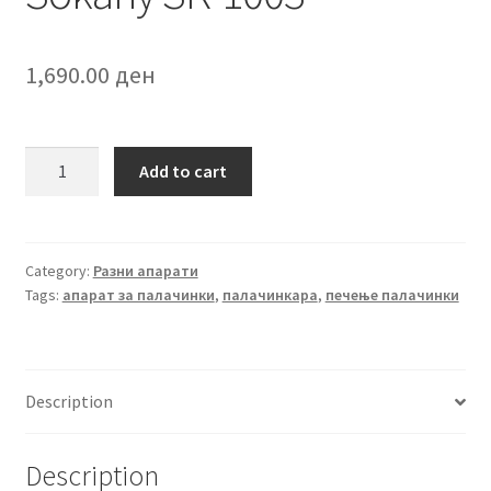
1,690.00
ден
Повеќенаменска
Add to cart
електрична
тава
Sokany
SK-
Category:
Разни апарати
Tags:
апарат за палачинки
,
палачинкара
,
печење палачинки
1003
quantity
Description
Description