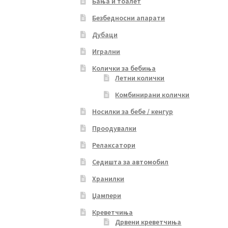
Бања и тоалет
Безбедносни апарати
Дубаци
Игрални
Колички за бебиња
Летни колички
Комбинирани колички
Носилки за бебе / кенгур
Проодувалки
Релаксатори
Седишта за автомобил
Хранилки
Џампери
Креветчиња
Дрвени креветчиња