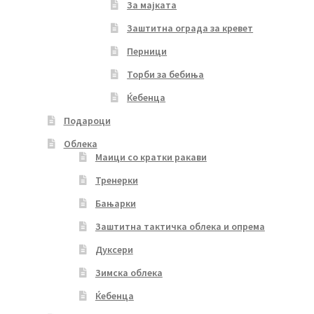
За мајката
Заштитна ограда за кревет
Перници
Торби за бебиња
Ќебенца
Подароци
Облека
Маици со кратки ракави
Тренерки
Бањарки
Заштитна тактичка облека и опрема
Дуксери
Зимска облека
Ќебенца