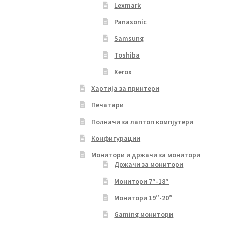
Lexmark
Panasonic
Samsung
Toshiba
Xerox
Хартија за принтери
Печатари
Полначи за лаптоп компјутери
Конфигурации
Монитори и држачи за монитори
Држачи за монитори
Монитори 7″-18″
Монитори 19″-20″
Gaming монитори