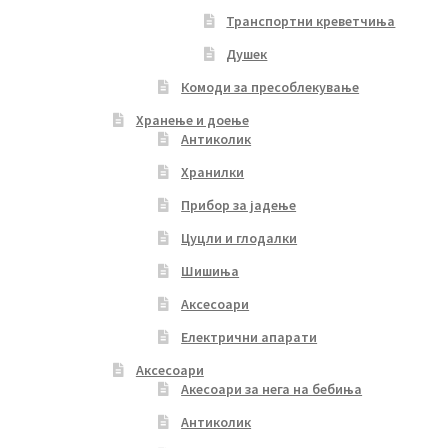
Транспортни креветчиња
Душек
Комоди за пресоблекување
Хранење и доење
Антиколик
Хранилки
Прибор за јадење
Цуцли и глодалки
Шишиња
Аксесоари
Електрични апарати
Аксесоари
Акесоари за нега на бебиња
Антиколик