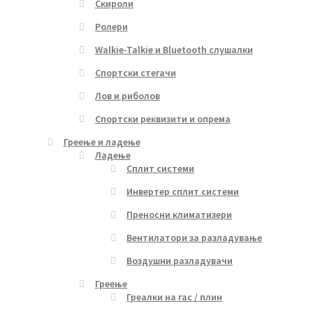
Скироли
Ролери
Walkie-Talkie и Bluetooth слушалки
Спортски стегачи
Лов и риболов
Спортски реквизити и опрема
Греење и ладење
Ладење
Сплит системи
Инвертер сплит системи
Преносни климатизери
Вентилатори за разладување
Воздушни разладувачи
Греење
Греалки на гас / плин