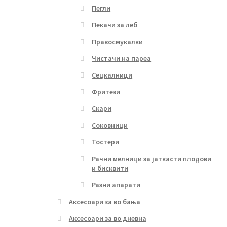
Пегли
Пекачи за леб
Правосмукалки
Чистачи на пареа
Сецкалници
Фритези
Скари
Соковници
Тостери
Рачни мелници за јаткасти плодови
и бисквити
Разни апарати
Аксесоари за во бања
Аксесоари за во дневна