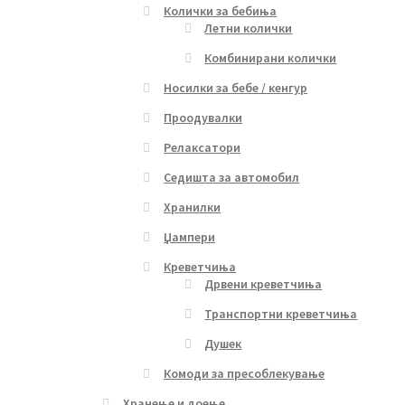
Колички за бебиња
Летни колички
Комбинирани колички
Носилки за бебе / кенгур
Проодувалки
Релаксатори
Седишта за автомобил
Хранилки
Џампери
Креветчиња
Дрвени креветчиња
Транспортни креветчиња
Душек
Комоди за пресоблекување
Хранење и доење