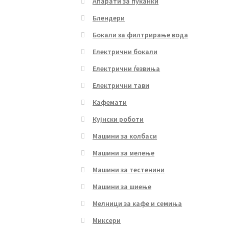
Апарати за пуканки
Блендери
Бокали за филтрирање вода
Електрични бокали
Електрични ѓезвиња
Електрични тави
Кафемати
Кујнски роботи
Машини за колбаси
Машини за мелење
Машини за тестенини
Машини за шиење
Мелници за кафе и семиња
Миксери