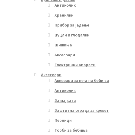
Антиколик
Хранилки
Прибор за јадење
Цуцли и глодалки
Шишиња
Аксесоари
Електрични апарати
Аксесоари
Акесоари за нега на бебиња
Антиколик
За мајката
Заштитна ограда за кревет
Перници
Торби за бебиња