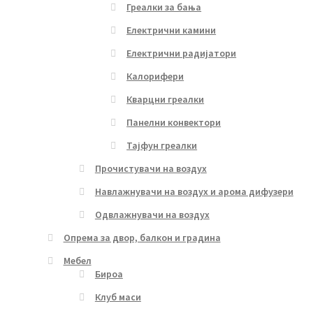
Греалки за бања
Електрични камини
Електрични радијатори
Калорифери
Кварцни греалки
Панелни конвектори
Тајфун греалки
Прочистувачи на воздух
Навлажнувачи на воздух и арома дифузери
Одвлажнувачи на воздух
Опрема за двор, балкон и градина
Мебел
Бироа
Клуб маси