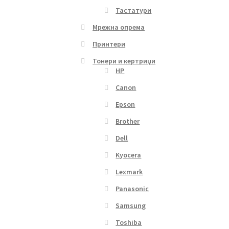
Тастатури
Мрежна опрема
Принтери
Тонери и кертриџи
HP
Canon
Epson
Brother
Dell
Kyocera
Lexmark
Panasonic
Samsung
Toshiba