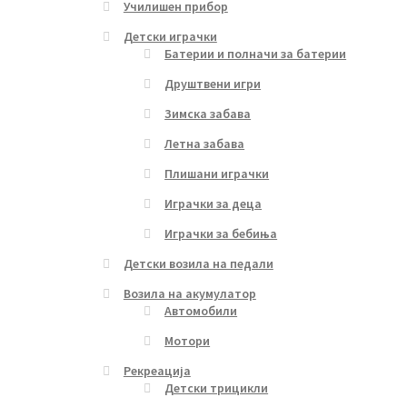
Училишен прибор
Детски играчки
Батерии и полначи за батерии
Друштвени игри
Зимска забава
Летна забава
Плишани играчки
Играчки за деца
Играчки за бебиња
Детски возила на педали
Возила на акумулатор
Автомобили
Мотори
Рекреација
Детски трицикли