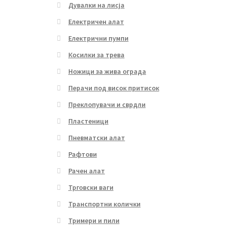
Дувалки на лисја
Електричен алат
Електрични пумпи
Косилки за трева
Ножици за жива ограда
Перачи под висок притисок
Преклопувачи и сврдли
Пластеници
Пневматски алат
Рафтови
Рачен алат
Трговски ваги
Транспортни колички
Тримери и пили