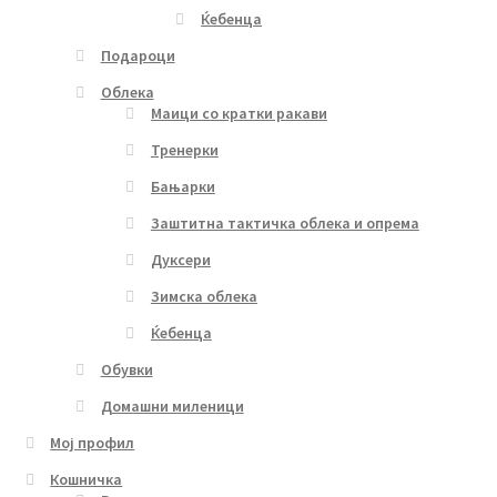
Ќебенца
Подароци
Облека
Маици со кратки ракави
Тренерки
Бањарки
Заштитна тактичка облека и опрема
Дуксери
Зимска облека
Ќебенца
Обувки
Домашни миленици
Мој профил
Кошничка