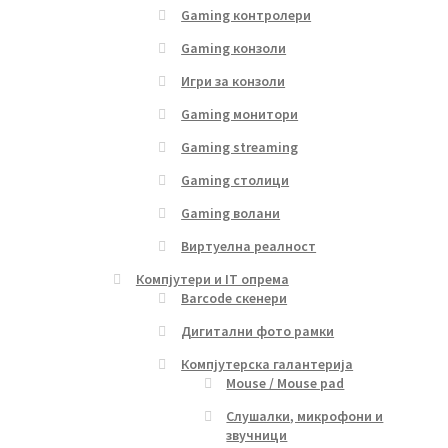
Gaming контролери
Gaming конзоли
Игри за конзоли
Gaming монитори
Gaming streaming
Gaming столици
Gaming волани
Виртуелна реалност
Компјутери и IT опрема
Barcode скенери
Дигитални фото рамки
Компјутерска галантерија
Mouse / Mouse pad
Слушалки, микрофони и
звучници