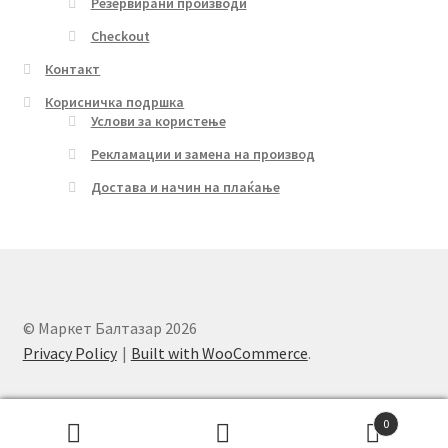
Резервирани производи
Checkout
Контакт
Корисничка подршка
Услови за користење
Рекламации и замена на производ
Достава и начин на плаќање
© Маркет Балтазар 2026
Privacy Policy
Built with WooCommerce
.
0
Search
Search