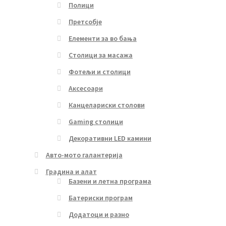
Полици
Претсобје
Елементи за во бања
Столици за масажа
Фотељи и столици
Аксесоари
Канцелариски столови
Gaming столици
Декоративни LED камини
Авто-мото галантерија
Градина и алат
Базени и летна програма
Батериски програм
Додатоци и разно