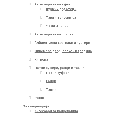
Аксесоари за во кујна
Кујнски додатоци
Тави и тенџериња
Чаши и чинии
Аксесоари за во спална
Амбиентални светилки и лустери
Опрема за двор, балкон и градина
Хигиена
Патни куфери, ранци и ташни
Патни куфери
Ранци
Ташни
Разно
За канцеларија
Аксесоари за канцеларија