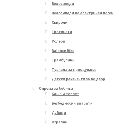
Велосипеди
Велосипеди на електричен погон
Скироли
Тротинети
Ролери
Balance Bike
Трамбулини
Туркала за проодување
Детски реквизити за во двор
Опрема за бебиња
Бања и тоалет
Безбедносни апарати
Дубаци
Игрални