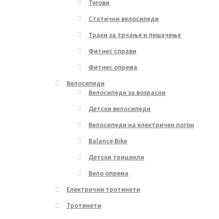
Тегови
Статични велосипеди
Траки за трчање и пешачење
Фитнес справи
Фитнес опрема
Велосипеди
Велосипеди за возрасни
Детски велосипеди
Велосипеди на електричен погон
Balance Bike
Детски трицикли
Вело опрема
Електрични тротинети
Тротинети