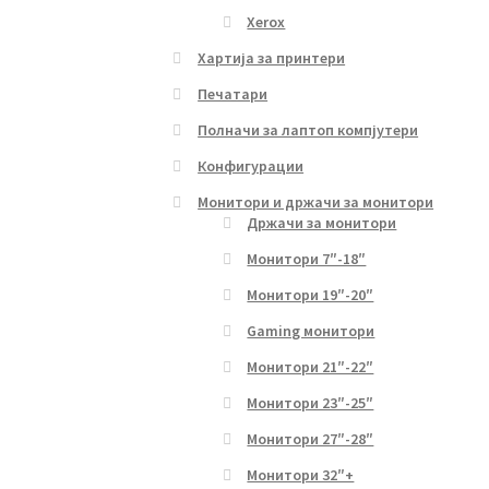
Xerox
Хартија за принтери
Печатари
Полначи за лаптоп компјутери
Конфигурации
Монитори и држачи за монитори
Држачи за монитори
Монитори 7″-18″
Монитори 19″-20″
Gaming монитори
Монитори 21″-22″
Монитори 23″-25″
Монитори 27″-28″
Монитори 32″+