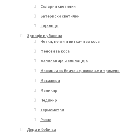
Соларни светилки
Батериски светилки
Сијалици
Здравје и убавина
Четки, пегли и виткачи за коса
Фенови за коса
Депилација и епилација
Машинки за бричење, шишање и тримери
Масажери
Маникир
Педикир
Термометри
Разно
Деца и бебиња