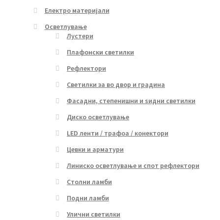
Електро материјали
Осветлување
Лустери
Плафонски светилки
Рефлектори
Светилки за во двор и градина
Фасадни, степенишни и ѕидни светилки
Диско осветлување
LED ленти / трафоа / конектори
Цевки и арматури
Линиско осветлување и спот рефлектори
Столни ламби
Подни ламби
Улични светилки