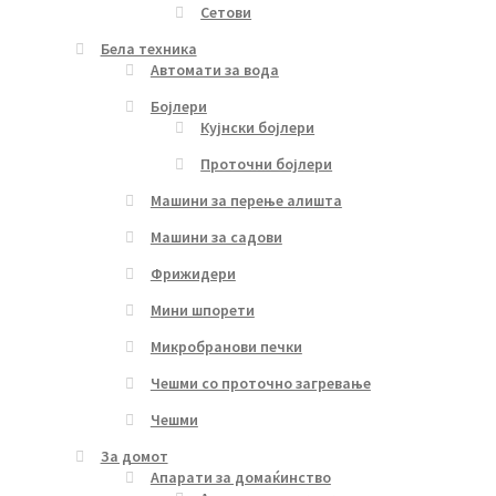
Сетови
Бела техника
Автомати за вода
Бојлери
Кујнски бојлери
Проточни бојлери
Машини за перење алишта
Машини за садови
Фрижидери
Мини шпорети
Микробранови печки
Чешми со проточно загревање
Чешми
За домот
Апарати за домаќинство