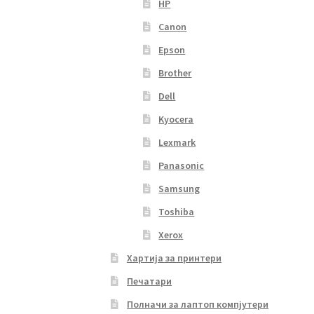
HP
Canon
Epson
Brother
Dell
Kyocera
Lexmark
Panasonic
Samsung
Toshiba
Xerox
Хартија за принтери
Печатари
Полначи за лаптоп компјутери