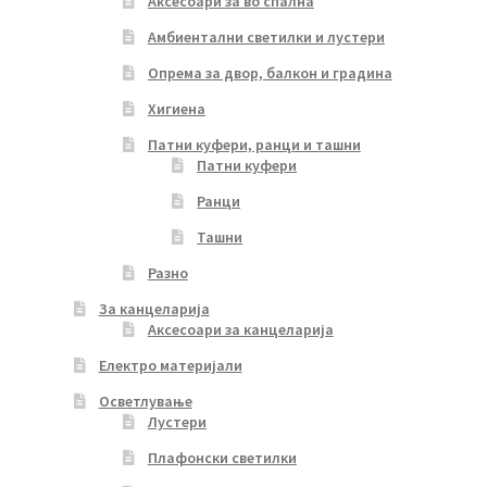
Аксесоари за во спална
Амбиентални светилки и лустери
Опрема за двор, балкон и градина
Хигиена
Патни куфери, ранци и ташни
Патни куфери
Ранци
Ташни
Разно
За канцеларија
Аксесоари за канцеларија
Електро материјали
Осветлување
Лустери
Плафонски светилки