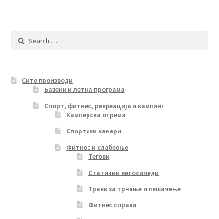
Search
for:
Сите производи
Базени и летна програма
Спорт, фитнес, рекреација и кампинг
Камперска опрема
Спортски камери
Фитнес и слабеење
Тегови
Статични велосипеди
Траки за трчање и пешачење
Фитнес справи