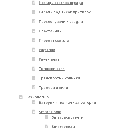
Ножици за жива ограда
Перачи под висок притисок
Преклопувачи и сврдли
Пластеници
Пневматски алат
Рафтови
Рачен алат
Трговски ваги
Транспортни колички
Тримери и пили
Технологија
Батерии и полначи за батерии
Smart Home
Smart асистенти
Smart уреди