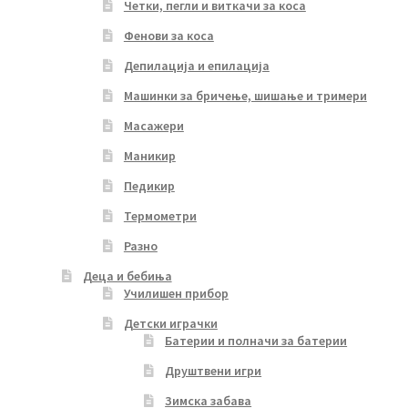
Четки, пегли и виткачи за коса
Фенови за коса
Депилација и епилација
Машинки за бричење, шишање и тримери
Масажери
Маникир
Педикир
Термометри
Разно
Деца и бебиња
Училишен прибор
Детски играчки
Батерии и полначи за батерии
Друштвени игри
Зимска забава