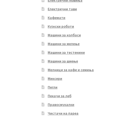
Електрични ѓезвиња
Електрични тави
Кафемати
Кујнски роботи
Машини за колбаси
Машини за мелење
Машини за тестенини
Машини за шиење
Мелници за кафе и семиња
Миксери
Пегли
Пекачи за леб
Правосмукалки
Чистачи на пареа