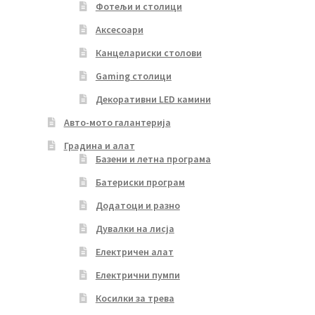
Фотељи и столици
Аксесоари
Канцелариски столови
Gaming столици
Декоративни LED камини
Авто-мото галантерија
Градина и алат
Базени и летна програма
Батериски програм
Додатоци и разно
Дувалки на лисја
Електричен алат
Електрични пумпи
Косилки за трева