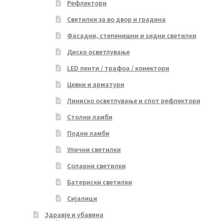
Рефлектори
Светилки за во двор и градина
Фасадни, степенишни и ѕидни светилки
Диско осветлување
LED ленти / трафоа / конектори
Цевки и арматури
Линиско осветлување и спот рефлектори
Столни ламби
Подни ламби
Улични светилки
Соларни светилки
Батериски светилки
Сијалици
Здравје и убавина