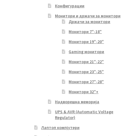
Конфигурации
Монитори и држачи за монитори
Држачи за монитори
Монитори 7″-18″
Монитори 19″-20″
Gaming монитори
Монитори 21″-22″
Монитори 23″-25″
Монитори 27″-28″
Монитори 32″+
Надворешна меморија
UPS & AVR (Automatic Voltage
Regulator)
Лаптоп компјутери