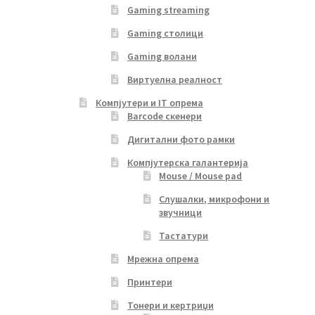
Gaming streaming
Gaming столици
Gaming волани
Виртуелна реалност
Компјутери и IT опрема
Barcode скенери
Дигитални фото рамки
Компјутерска галантерија
Mouse / Mouse pad
Слушалки, микрофони и
звучници
Тастатури
Мрежна опрема
Принтери
Тонери и кертриџи