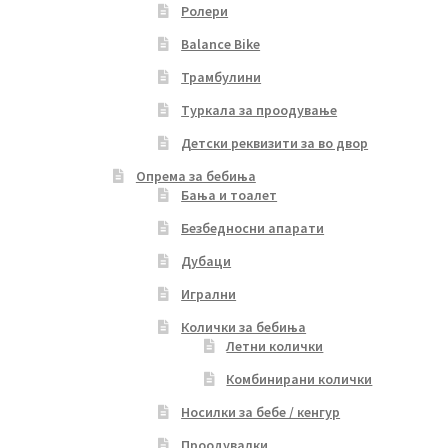
Ролери
Balance Bike
Трамбулини
Туркала за проодување
Детски реквизити за во двор
Опрема за бебиња
Бања и тоалет
Безбедносни апарати
Дубаци
Игрални
Колички за бебиња
Летни колички
Комбинирани колички
Носилки за бебе / кенгур
Проодувалки