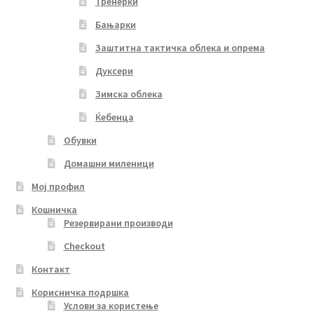
Тренерки
Бањарки
Заштитна тактичка облека и опрема
Дуксери
Зимска облека
Ќебенца
Обувки
Домашни миленици
Мој профил
Кошничка
Резервирани производи
Checkout
Контакт
Корисничка подршка
Услови за користење