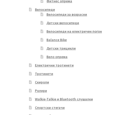
Фитнес опрема
Велосипеди
Велосипеди за возрасни
Детски велосипеди
Велосипеди на електричен погон
Balance Bike
Детски трицикли
Вело опрема
Електрични тротинети
Тротинети
Скироли
Ролери
Walkie-Talkie и Bluetooth слушалки
Спортски стегачи