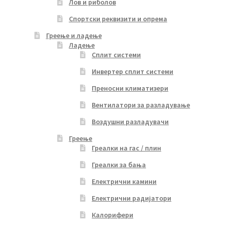
Лов и риболов
Спортски реквизити и опрема
Греење и ладење
Ладење
Сплит системи
Инвертер сплит системи
Преносни климатизери
Вентилатори за разладување
Воздушни разладувачи
Греење
Греалки на гас / плин
Греалки за бања
Електрични камини
Електрични радијатори
Калорифери