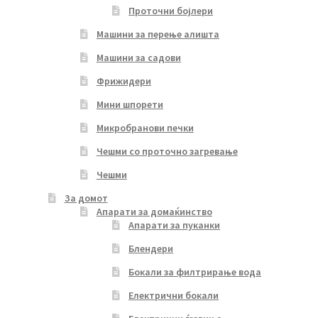
Проточни бојлери
Машини за перење алишта
Машини за садови
Фрижидери
Мини шпорети
Микробранови печки
Чешми со проточно загревање
Чешми
За домот
Апарати за домаќинство
Апарати за пуканки
Блендери
Бокали за филтрирање вода
Електрични бокали