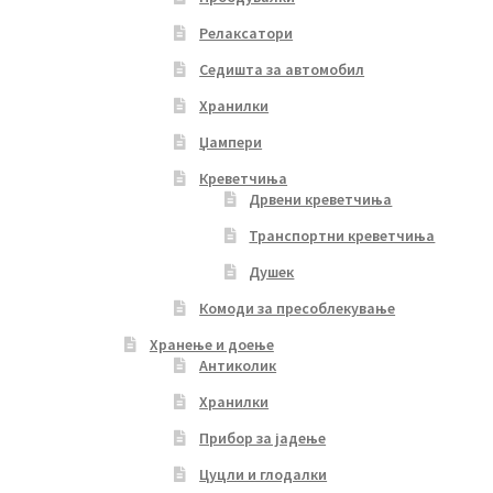
Релаксатори
Седишта за автомобил
Хранилки
Џампери
Креветчиња
Дрвени креветчиња
Транспортни креветчиња
Душек
Комоди за пресоблекување
Хранење и доење
Антиколик
Хранилки
Прибор за јадење
Цуцли и глодалки