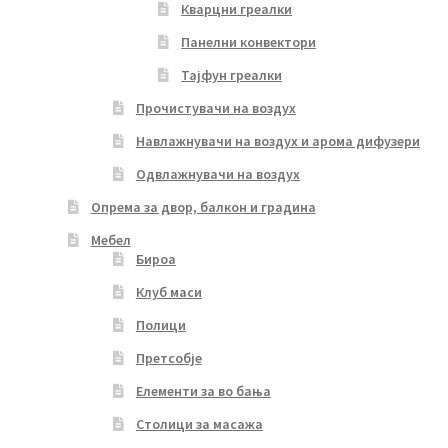
Кварцни греалки
Панелни конвектори
Тајфун греалки
Прочистувачи на воздух
Навлажнувачи на воздух и арома дифузери
Одвлажнувачи на воздух
Опрема за двор, балкон и градина
Мебел
Бироа
Клуб маси
Полици
Претсобје
Елементи за во бања
Столици за масажа