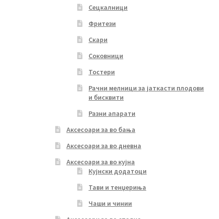
Сецкалници
Фритези
Скари
Соковници
Тостери
Рачни мелници за јаткасти плодови
и бисквити
Разни апарати
Аксесоари за во бања
Аксесоари за во дневна
Аксесоари за во кујна
Кујнски додатоци
Тави и тенџериња
Чаши и чинии