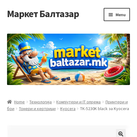
Маркет Балтазар
Skip
Skip
Menu
to
to
navigation
content
Home
Checkout
Homepage
Privacy Policy
Достава и начин на плаќање
Home
Технологија
Компјутери и IT опрема
Принтери и
бои
Тонери и кертриџи
Kyocera
TK-5230K black за Kyocera
Контакт
Корисничка подршка