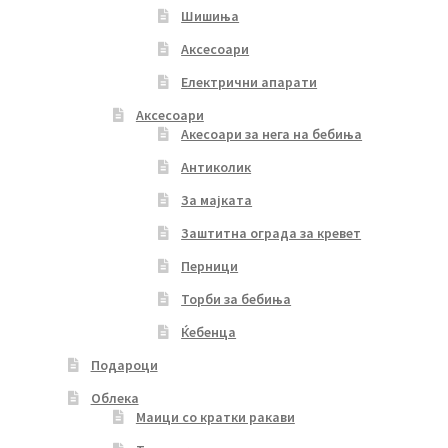
Шишиња
Аксесоари
Електрични апарати
Аксесоари
Акесоари за нега на бебиња
Антиколик
За мајката
Заштитна ограда за кревет
Перници
Торби за бебиња
Ќебенца
Подароци
Облека
Маици со кратки ракави