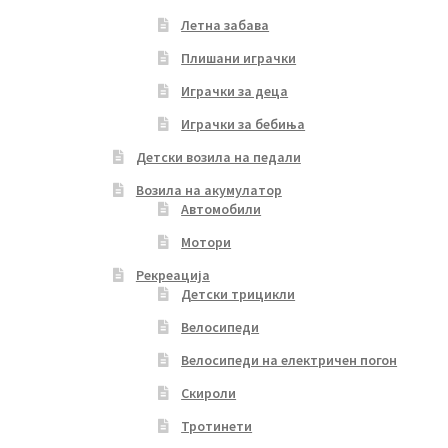
Летна забава
Плишани играчки
Играчки за деца
Играчки за бебиња
Детски возила на педали
Возила на акумулатор
Автомобили
Мотори
Рекреација
Детски трицикли
Велосипеди
Велосипеди на електричен погон
Скироли
Тротинети