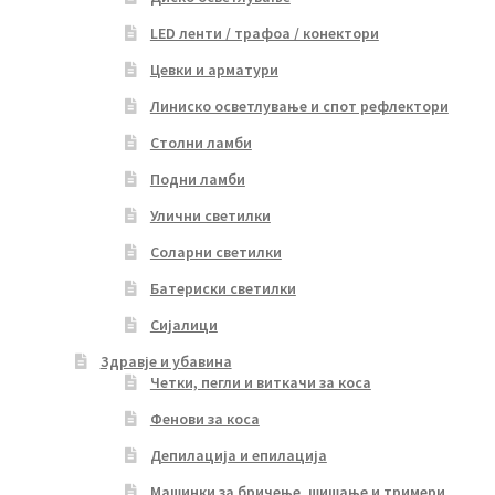
LED ленти / трафоа / конектори
Цевки и арматури
Линиско осветлување и спот рефлектори
Столни ламби
Подни ламби
Улични светилки
Соларни светилки
Батериски светилки
Сијалици
Здравје и убавина
Четки, пегли и виткачи за коса
Фенови за коса
Депилација и епилација
Машинки за бричење, шишање и тримери