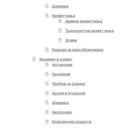
Џампери
Креветчиња
Дрвени креветчиња
Транспортни креветчиња
Душек
Комоди за пресоблекување
Хранење и доење
Антиколик
Хранилки
Прибор за јадење
Цуцли и глодалки
Шишиња
Аксесоари
Електрични апарати