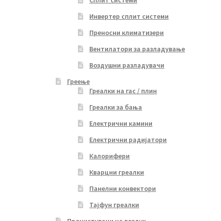
Инвертер сплит системи
Преносни климатизери
Вентилатори за разладување
Воздушни разладувачи
Греење
Греалки на гас / плин
Греалки за бања
Електрични камини
Електрични радијатори
Калорифери
Кварцни греалки
Панелни конвектори
Тајфун греалки
Прочистувачи на воздух