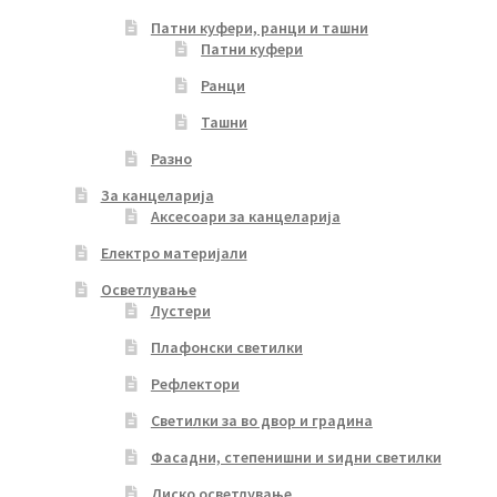
Патни куфери, ранци и ташни
Патни куфери
Ранци
Ташни
Разно
За канцеларија
Аксесоари за канцеларија
Електро материјали
Осветлување
Лустери
Плафонски светилки
Рефлектори
Светилки за во двор и градина
Фасадни, степенишни и ѕидни светилки
Диско осветлување