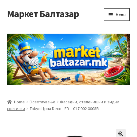
Маркет Балтазар
Skip
Skip
Menu
to
to
navigation
content
Home
Checkout
Homepage
Privacy Policy
Достава и начин на плаќање
Home
Осветлување
Фасадни, степенишни и ѕидни
светилки
Tokyo Црна Deco-LED – 017 002 0008B
Контакт
Корисничка подршка