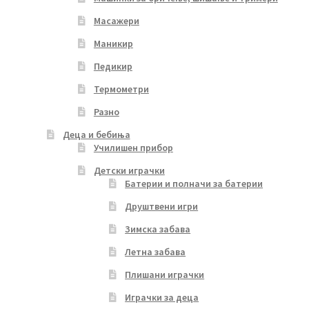
Масажери
Маникир
Педикир
Термометри
Разно
Деца и бебиња
Училишен прибор
Детски играчки
Батерии и полначи за батерии
Друштвени игри
Зимска забава
Летна забава
Плишани играчки
Играчки за деца