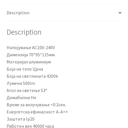
0008B
Description
quantity
Description
Напојување AC100-240V
Димензија 70*95*115мм.
Материјал алуминиум
Боја на тело Црна
Боја на светлината 4200k
Лумени 500lm
Агол на светење 53°
Димабилни Не
Време за вклучување <0.2сек.
Енергетска ефикасност A-A++
Заштита Ip20
Работен век 40000 часа