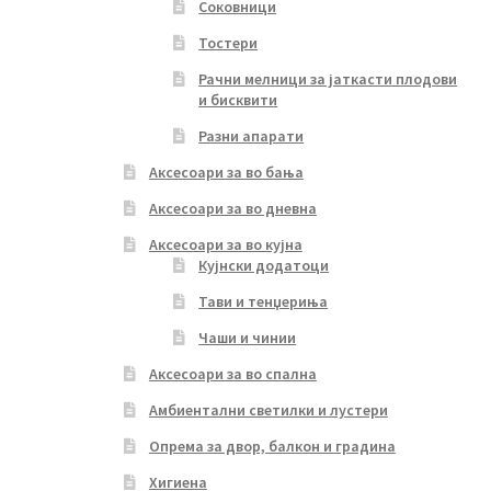
Соковници
Тостери
Рачни мелници за јаткасти плодови
и бисквити
Разни апарати
Аксесоари за во бања
Аксесоари за во дневна
Аксесоари за во кујна
Кујнски додатоци
Тави и тенџериња
Чаши и чинии
Аксесоари за во спална
Амбиентални светилки и лустери
Опрема за двор, балкон и градина
Хигиена