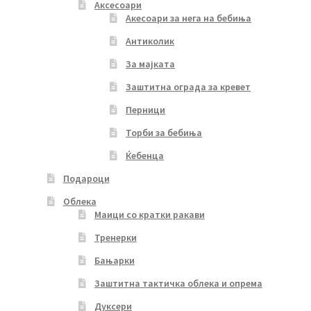
Аксесоари
Акесоари за нега на бебиња
Антиколик
За мајката
Заштитна ограда за кревет
Перници
Торби за бебиња
Ќебенца
Подароци
Облека
Маици со кратки ракави
Тренерки
Бањарки
Заштитна тактичка облека и опрема
Дуксери