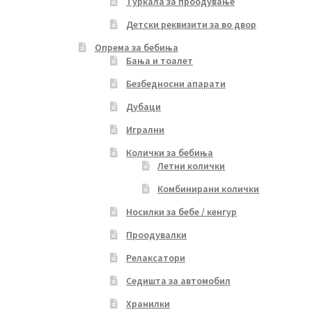
Туркала за проодување
Детски реквизити за во двор
Опрема за бебиња
Бања и тоалет
Безбедносни апарати
Дубаци
Игрални
Колички за бебиња
Летни колички
Комбинирани колички
Носилки за бебе / кенгур
Проодувалки
Релаксатори
Седишта за автомобил
Хранилки