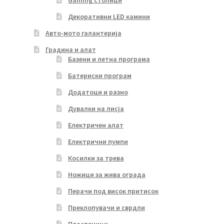
Декоративни LED камини
Авто-мото галантерија
Градина и алат
Базени и летна програма
Батериски програм
Додатоци и разно
Дувалки на лисја
Електричен алат
Електрични пумпи
Косилки за трева
Ножици за жива ограда
Перачи под висок притисок
Преклопувачи и сврдли
Пластеници