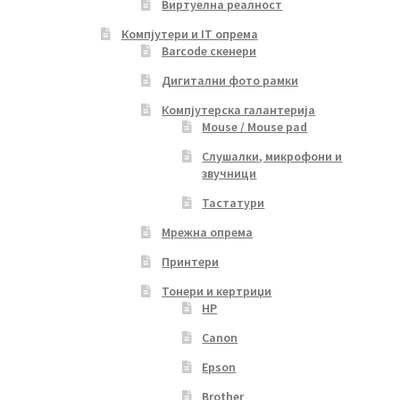
Виртуелна реалност
Компјутери и IT опрема
Barcode скенери
Дигитални фото рамки
Компјутерска галантерија
Mouse / Mouse pad
Слушалки, микрофони и
звучници
Тастатури
Мрежна опрема
Принтери
Тонери и кертриџи
HP
Canon
Epson
Brother