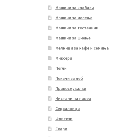
Машини за колбаси
Машини за мелење
Машини за тестенини
Машини за шиење
Мелници за кафе и семиња
Миксери
Пегли
Пекачи за леб
Правосмукалки
Чистачи на пареа
Сецкалници
Фритези
Скари