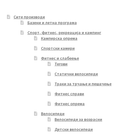
Сите производи
Базени и летна програма
Спорт, фитнес, рекреација и кампинг
Камперска опрема
Спортски камери
Фитнес и слабеење
Тегови
Статични велосипеди
Траки за трчање и пешачење
Фитнес справи
Фитнес опрема
Велосипеди
Велосипеди за возрасни
Детски велосипеди