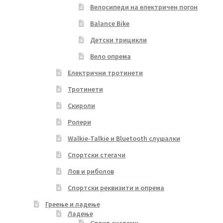
Велосипеди на електричен погон
Balance Bike
Детски трицикли
Вело опрема
Електрични тротинети
Тротинети
Скироли
Ролери
Walkie-Talkie и Bluetooth слушалки
Спортски стегачи
Лов и риболов
Спортски реквизити и опрема
Греење и ладење
Ладење
Сплит системи