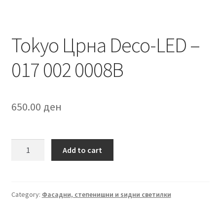
Tokyo Црна Deco-LED –
017 002 0008B
650.00
ден
Tokyo
Add to cart
Црна
Deco-
LED
-
Category:
Фасадни, степенишни и ѕидни светилки
017
002