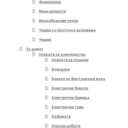
Фрижидери
Мини шпорети
Микробранови печки
Чешми со проточно загревање
Чешми
За домот
Апарати за домаќинство
Апарати за пуканки
Блендери
Бокали за филтрирање вода
Електрични бокали
Електрични ѓезвиња
Електрични тави
Кафемати
Кујнски роботи