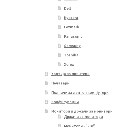
Dell
Kyocera
Lexmark
Panasonic
Samsung
Toshiba
Xerox
Хартија за принтери
Печатари
Полначи за лаптоп компјутери
Конфигурации
Монитори и држачи за монитори
Држачи за монитори
Монитори 7″-18″