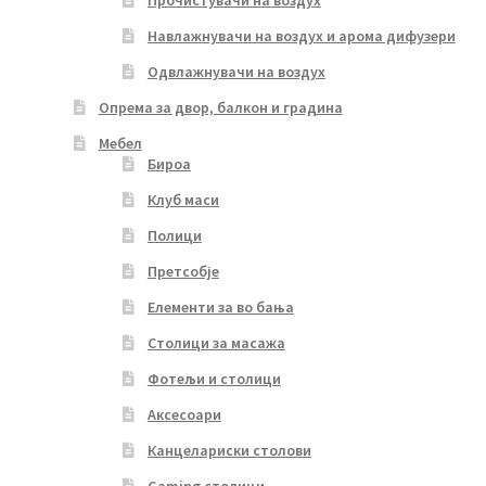
Навлажнувачи на воздух и арома дифузери
Одвлажнувачи на воздух
Опрема за двор, балкон и градина
Мебел
Бироа
Клуб маси
Полици
Претсобје
Елементи за во бања
Столици за масажа
Фотељи и столици
Аксесоари
Канцелариски столови
Gaming столици