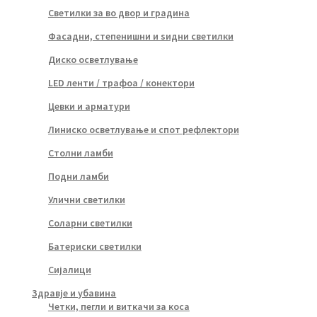
Светилки за во двор и градина
Фасадни, степенишни и ѕидни светилки
Диско осветлување
LED ленти / трафоа / конектори
Цевки и арматури
Линиско осветлување и спот рефлектори
Столни ламби
Подни ламби
Улични светилки
Соларни светилки
Батериски светилки
Сијалици
Здравје и убавина
Четки, пегли и виткачи за коса