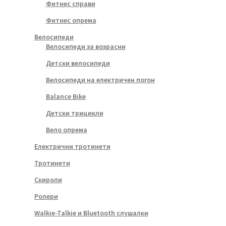
Фитнес справи
Фитнес опрема
Велосипеди
Велосипеди за возрасни
Детски велосипеди
Велосипеди на електричен погон
Balance Bike
Детски трицикли
Вело опрема
Електрични тротинети
Тротинети
Скироли
Ролери
Walkie-Talkie и Bluetooth слушалки