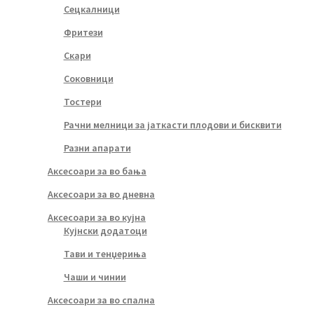
Сецкалници
Фритези
Скари
Соковници
Тостери
Рачни мелници за јаткасти плодови и бисквити
Разни апарати
Аксесоари за во бања
Аксесоари за во дневна
Аксесоари за во кујна
Кујнски додатоци
Тави и тенџериња
Чаши и чинии
Аксесоари за во спална