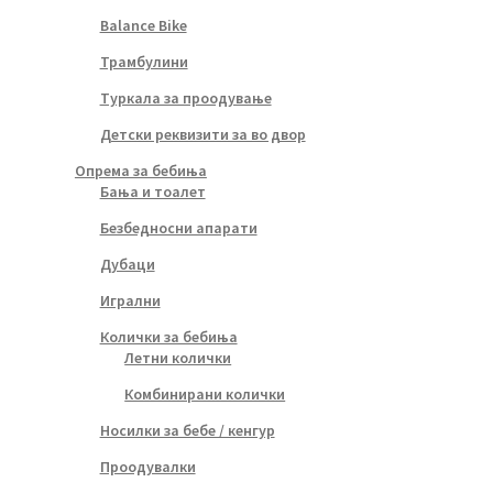
Balance Bike
Трамбулини
Туркала за проодување
Детски реквизити за во двор
Опрема за бебиња
Бања и тоалет
Безбедносни апарати
Дубаци
Игрални
Колички за бебиња
Летни колички
Комбинирани колички
Носилки за бебе / кенгур
Проодувалки