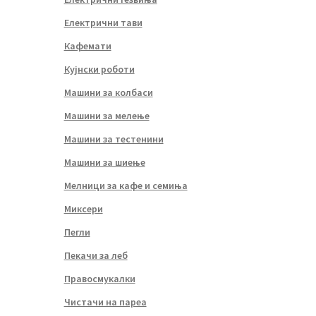
Електрични тави
Кафемати
Кујнски роботи
Машини за колбаси
Машини за мелење
Машини за тестенини
Машини за шиење
Мелници за кафе и семиња
Миксери
Пегли
Пекачи за леб
Правосмукалки
Чистачи на пареа