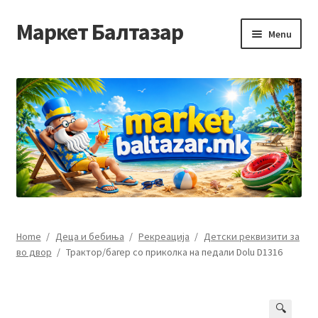
Маркет Балтазар
Skip
Skip
Menu
to
to
navigation
content
Home
Checkout
Homepage
Privacy Policy
Достава и начин на плаќање
Home
/
Деца и бебиња
/
Рекреација
/
Детски реквизити за
во двор
/
Трактор/багер со приколка на педали Dolu D1316
Контакт
Корисничка подршка
🔍