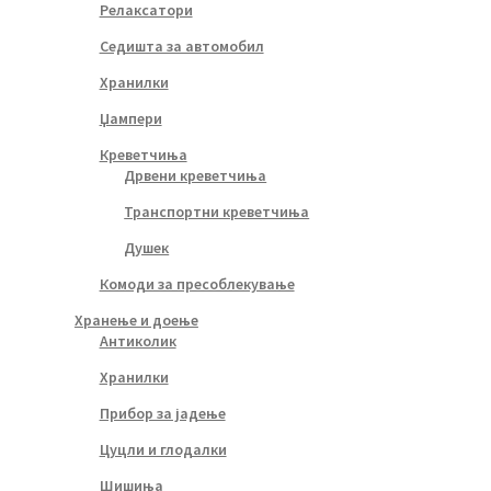
Релаксатори
Седишта за автомобил
Хранилки
Џампери
Креветчиња
Дрвени креветчиња
Транспортни креветчиња
Душек
Комоди за пресоблекување
Хранење и доење
Антиколик
Хранилки
Прибор за јадење
Цуцли и глодалки
Шишиња