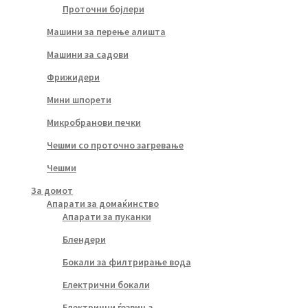
Проточни бојлери
Машини за перење алишта
Машини за садови
Фрижидери
Мини шпорети
Микробранови печки
Чешми со проточно загревање
Чешми
За домот
Апарати за домаќинство
Апарати за пуканки
Блендери
Бокали за филтрирање вода
Електрични бокали
Електрични ѓезвиња