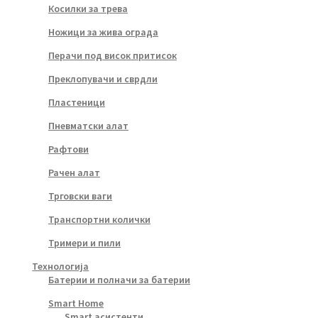
Косилки за трева
Ножици за жива ограда
Перачи под висок притисок
Преклопувачи и сврдли
Пластеници
Пневматски алат
Рафтови
Рачен алат
Трговски ваги
Транспортни колички
Тримери и пили
Технологија
Батерии и полначи за батерии
Smart Home
Smart асистенти