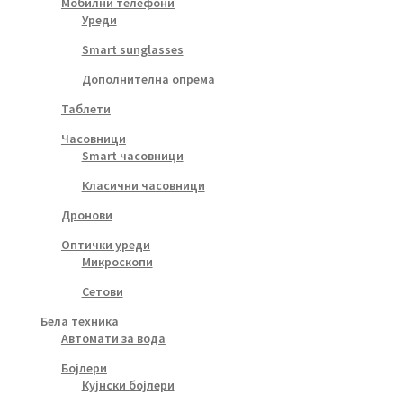
Мобилни телефони
Уреди
Smart sunglasses
Дополнителна опрема
Таблети
Часовници
Smart часовници
Класични часовници
Дронови
Оптички уреди
Микроскопи
Сетови
Бела техника
Автомати за вода
Бојлери
Кујнски бојлери