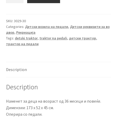
багер
со
приколка
на
SKU:
3029-30
Categories:
Детски возила на педали
,
Детски реквизити за во
педали
двор
,
Рекреација
Dolu
Tags:
detski traktor
,
traktor na pedali
,
детски трактор
,
D1316
трактор на педали
quantity
Description
Description
Наменет за деца на возраст од 36 месеци и повеќе.
Димензии: 173 x 52 x 45 см.
Оперира со педали.