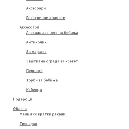
Аксесоари
Електрични апарати
Аксесоари
Акесоари за нега на бебиња
Антиколик
За мајката
Заштитна ограда за кревет
Перници
Торби за бебиња
Ќебенца
Подароци
Облека
Маици со кратки ракави
Тренерки