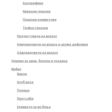
Калорифери
Кварцни греалки
Панелни конвектори
Тајфун греалки
Прочистувачи на воздух
Навлажнувачи на воздух и арома дифузери
Одвлажнувачи на воздух
Опрема за двор, балкон и градина
Мебел
Бироа
Клуб маси
Полици
Претсобје
Елементи за во бања