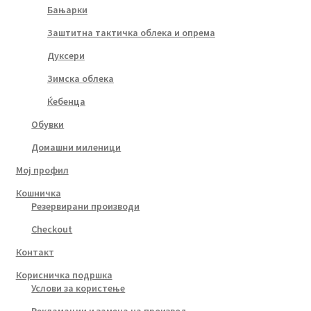
Бањарки
Заштитна тактичка облека и опрема
Дуксери
Зимска облека
Ќебенца
Обувки
Домашни миленици
Мој профил
Кошничка
Резервирани производи
Checkout
Контакт
Корисничка подршка
Услови за користење
Рекламации и замена на производ