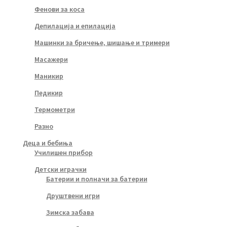
Фенови за коса
Депилација и епилација
Машинки за бричење, шишање и тримери
Масажери
Маникир
Педикир
Термометри
Разно
Деца и бебиња
Училишен прибор
Детски играчки
Батерии и полначи за батерии
Друштвени игри
Зимска забава