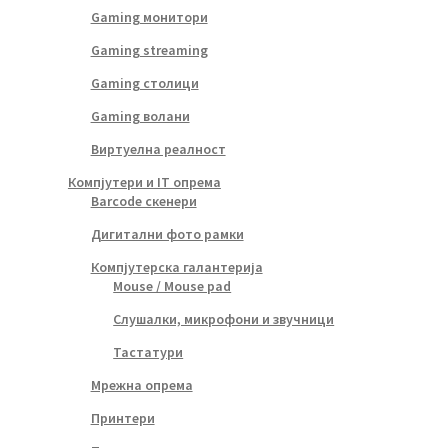
Gaming монитори
Gaming streaming
Gaming столици
Gaming волани
Виртуелна реалност
Компјутери и IT опрема
Barcode скенери
Дигитални фото рамки
Компјутерска галантерија
Mouse / Mouse pad
Слушалки, микрофони и звучници
Тастатури
Мрежна опрема
Принтери