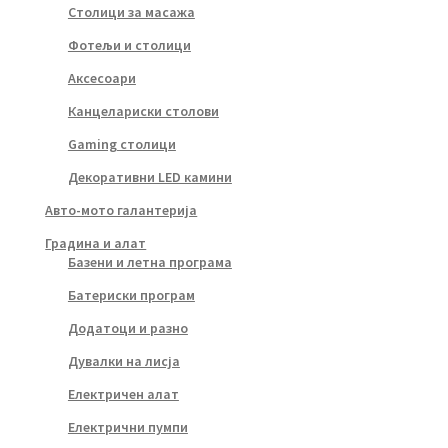
Столици за масажа
Фотељи и столици
Аксесоари
Канцелариски столови
Gaming столици
Декоративни LED камини
Авто-мото галантерија
Градина и алат
Базени и летна програма
Батериски програм
Додатоци и разно
Дувалки на лисја
Електричен алат
Електрични пумпи