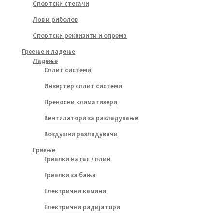
Спортски стегачи
Лов и риболов
Спортски реквизити и опрема
Греење и ладење
Ладење
Сплит системи
Инвертер сплит системи
Преносни климатизери
Вентилатори за разладување
Воздушни разладувачи
Греење
Греалки на гас / плин
Греалки за бања
Електрични камини
Електрични радијатори