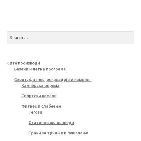
Search
for:
Сите производи
Базени и летна програма
Спорт, фитнес, рекреација и кампинг
Камперска опрема
Спортски камери
Фитнес и слабеење
Тегови
Статични велосипеди
Траки за трчање и пешачење