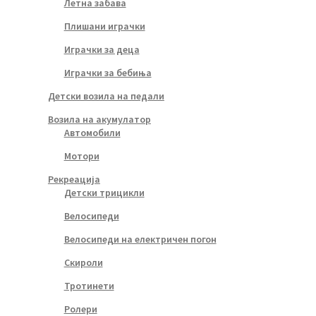
Летна забава
Плишани играчки
Играчки за деца
Играчки за бебиња
Детски возила на педали
Возила на акумулатор
Автомобили
Мотори
Рекреација
Детски трицикли
Велосипеди
Велосипеди на електричен погон
Скироли
Тротинети
Ролери