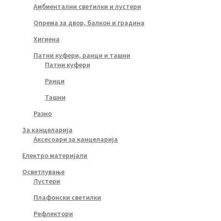
Амбиентални светилки и лустери
Опрема за двор, балкон и градина
Хигиена
Патни куфери, ранци и ташни
Патни куфери
Ранци
Ташни
Разно
За канцеларија
Аксесоари за канцеларија
Електро материјали
Осветлување
Лустери
Плафонски светилки
Рефлектори