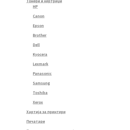
Тонери и кертриџи
HP
Canon
Epson
Brother
Dell
Kyocera
Lexmark
Panasonic
Samsung
Toshiba
Xerox
Хартија за принтери
Печатари