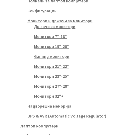
Полначи за лаптоп компјутери
Конфигурации
Монитори и држачи за монитори
Држачи за монитори
Монитори 7″-18″
Монитори 19″-20″
Gaming монитори
Монитори 21″-22″
Монитори 23″-25″
Монитори 27″-28″
Монитори 32″+
Надворешна меморија
UPS & AVR (Automatic Voltage Regulator)
Лаптоп компјутери