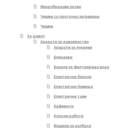
Микробранови печки
Чешми со проточно загревање
Чешми
За домот
Апарати за домаќинство
Апарати за пуканки
Блендери
Бокали за филтрирање вода
Електрични бокали
Електрични ѓезвиња
Електрични тави
Кафемати
Кујнски роботи
Машини за колбаси