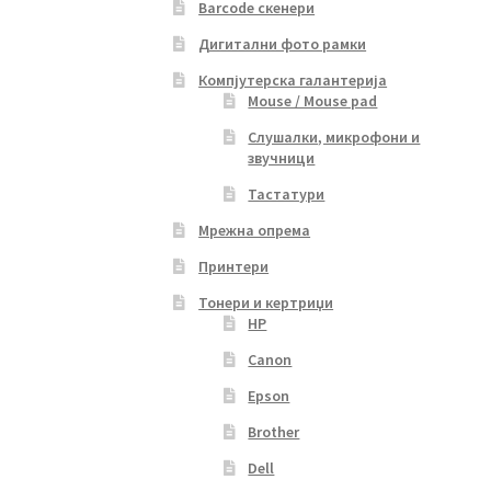
Barcode скенери
Дигитални фото рамки
Компјутерска галантерија
Mouse / Mouse pad
Слушалки, микрофони и
звучници
Тастатури
Мрежна опрема
Принтери
Тонери и кертриџи
HP
Canon
Epson
Brother
Dell