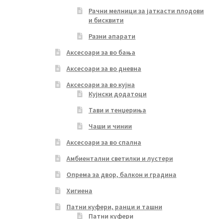
Рачни мелници за јаткасти плодови
и бисквити
Разни апарати
Аксесоари за во бања
Аксесоари за во дневна
Аксесоари за во кујна
Кујнски додатоци
Тави и тенџериња
Чаши и чинии
Аксесоари за во спална
Амбиентални светилки и лустери
Опрема за двор, балкон и градина
Хигиена
Патни куфери, ранци и ташни
Патни куфери