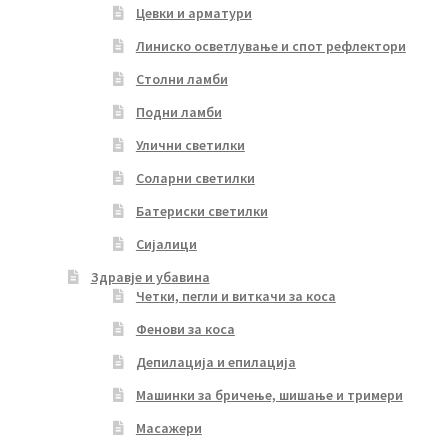
Цевки и арматури
Линиско осветлување и спот рефлектори
Столни ламби
Подни ламби
Улични светилки
Соларни светилки
Батериски светилки
Сијалици
Здравје и убавина
Четки, пегли и виткачи за коса
Фенови за коса
Депилација и епилација
Машинки за бричење, шишање и тримери
Масажери