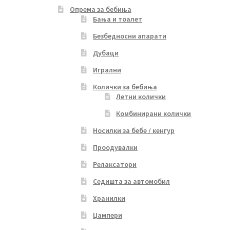
Опрема за бебиња
Бања и тоалет
Безбедносни апарати
Дубаци
Игрални
Колички за бебиња
Летни колички
Комбинирани колички
Носилки за бебе / кенгур
Проодувалки
Релаксатори
Седишта за автомобил
Хранилки
Џампери