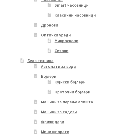
Smart часовници
Класични часовници
Дронови
Оптички уреди
Микроскопи
Сетови
Бела техника
Автомати за вода
Бојлери
Кујнски бојлери
Проточни бојлери
Машини за перење алишта
Машини за садови
Фрижидери
Мини шпорети