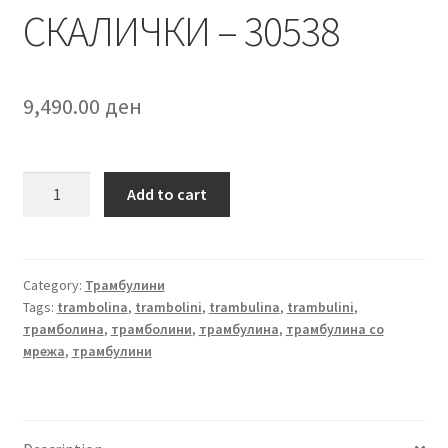
СКАЛИЧКИ – 30538
9,490.00
ден
ТРАМБУЛИНА
Add to cart
8FT
СО
СКАЛИЧКИ
-
Category:
Трамбулини
Tags:
trambolina
,
trambolini
,
trambulina
,
trambulini
,
30538
трамболина
,
трамболини
,
трамбулина
,
трамбулина со
quantity
мрежа
,
трамбулини