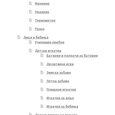
Маникир
Педикир
Термометри
Разно
Деца и бебиња
Училишен прибор
Детски играчки
Батерии и полначи за батерии
Друштвени игри
Зимска забава
Летна забава
Плишани играчки
Играчки за деца
Играчки за бебиња
Детски возила на педали