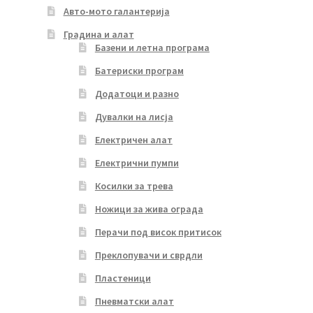
Авто-мото галантерија
Градина и алат
Базени и летна програма
Батериски програм
Додатоци и разно
Дувалки на лисја
Електричен алат
Електрични пумпи
Косилки за трева
Ножици за жива ограда
Перачи под висок притисок
Преклопувачи и сврдли
Пластеници
Пневматски алат