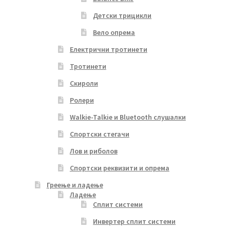
Детски трицикли
Вело опрема
Електрични тротинети
Тротинети
Скироли
Ролери
Walkie-Talkie и Bluetooth слушалки
Спортски стегачи
Лов и риболов
Спортски реквизити и опрема
Греење и ладење
Ладење
Сплит системи
Инвертер сплит системи