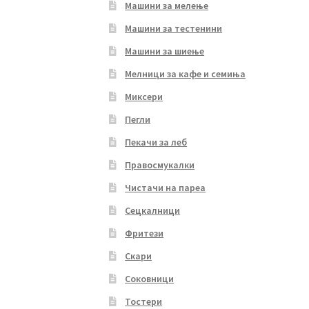
Машини за мелење
Машини за тестенини
Машини за шиење
Мелници за кафе и семиња
Миксери
Пегли
Пекачи за леб
Правосмукалки
Чистачи на пареа
Сецкалници
Фритези
Скари
Соковници
Тостери