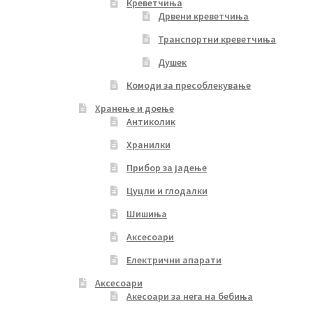
Креветчиња
Дрвени креветчиња
Транспортни креветчиња
Душек
Комоди за пресоблекување
Хранење и доење
Антиколик
Хранилки
Прибор за јадење
Цуцли и глодалки
Шишиња
Аксесоари
Електрични апарати
Аксесоари
Акесоари за нега на бебиња