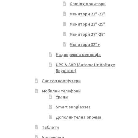
Gaming монитори
Монитори 21″-22″
Монитори 23″-25″
Монитори 27″-28″
Монитори 32″+
Надворешна меморија
UPS & AVR (Automatic Voltage
Regulator)
Лаптоп компјутери
Мобилни телефони
Уреди
Smart sunglasses
Дополнителна опрема
Таблети
Часовници