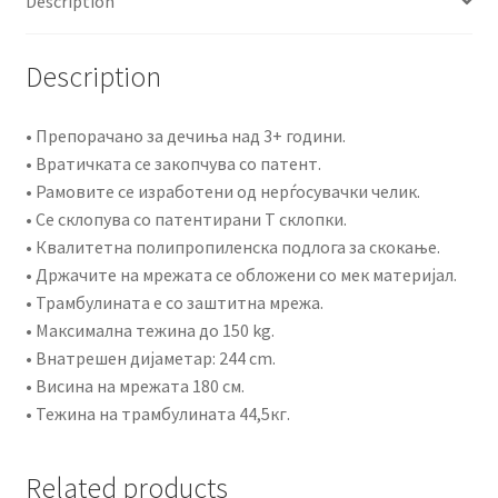
Description
Description
• Препорачано за дечиња над 3+ години.
• Вратичката се закопчува со патент.
• Рамовите се изработени од нерѓосувачки челик.
• Се склопува со патентирани Т склопки.
• Квалитетна полипропиленска подлога за скокање.
• Држачите на мрежата се обложени со мек материјал.
• Трамбулината е со заштитна мрежа.
• Максимална тежина до 150 kg.
• Внатрешен дијаметар: 244 cm.
• Висина на мрежата 180 см.
• Тежина на трамбулината 44,5кг.
Related products