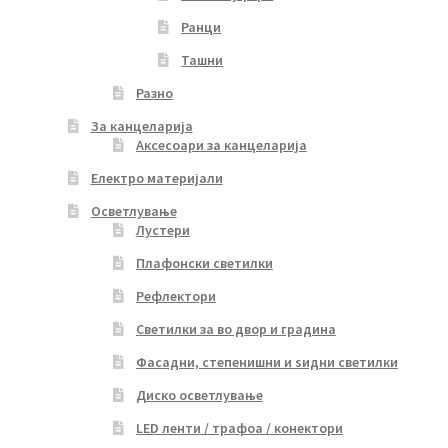
Ранци
Ташни
Разно
За канцеларија
Аксесоари за канцеларија
Електро материјали
Осветлување
Лустери
Плафонски светилки
Рефлектори
Светилки за во двор и градина
Фасадни, степенишни и ѕидни светилки
Диско осветлување
LED ленти / трафоа / конектори