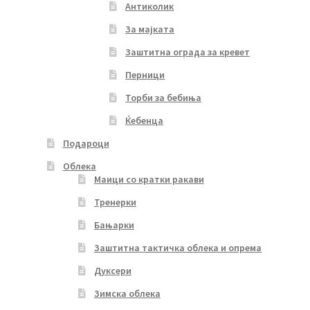
Антиколик
За мајката
Заштитна ограда за кревет
Перници
Торби за бебиња
Ќебенца
Подароци
Облека
Маици со кратки ракави
Тренерки
Бањарки
Заштитна тактичка облека и опрема
Дуксери
Зимска облека