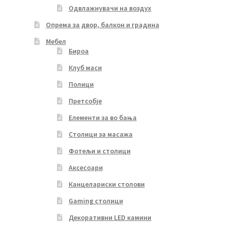
Одвлажнувачи на воздух
Опрема за двор, балкон и градина
Мебел
Бироа
Клуб маси
Полици
Претсобје
Елементи за во бања
Столици за масажа
Фотељи и столици
Аксесоари
Канцелариски столови
Gaming столици
Декоративни LED камини