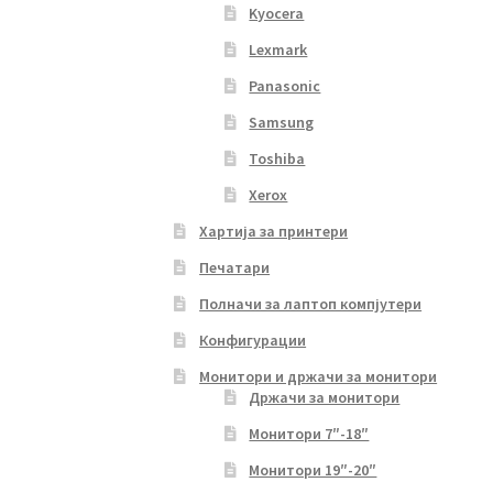
Kyocera
Lexmark
Panasonic
Samsung
Toshiba
Xerox
Хартија за принтери
Печатари
Полначи за лаптоп компјутери
Конфигурации
Монитори и држачи за монитори
Држачи за монитори
Монитори 7″-18″
Монитори 19″-20″