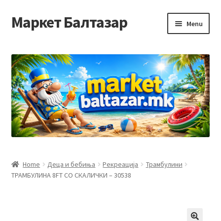
Маркет Балтазар
Skip
Skip
Menu
to
to
navigation
content
Home
Checkout
Homepage
Privacy Policy
Достава и начин на плаќање
Home
Деца и бебиња
Рекреација
Трамбулини
ТРАМБУЛИНА 8FT СО СКАЛИЧКИ – 30538
Контакт
Корисничка подршка