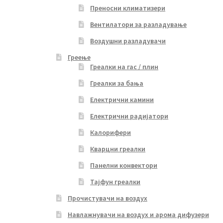
Преносни климатизери
Вентилатори за разладување
Воздушни разладувачи
Греење
Греалки на гас / плин
Греалки за бања
Електрични камини
Електрични радијатори
Калорифери
Кварцни греалки
Панелни конвектори
Тајфун греалки
Прочистувачи на воздух
Навлажнувачи на воздух и арома дифузери