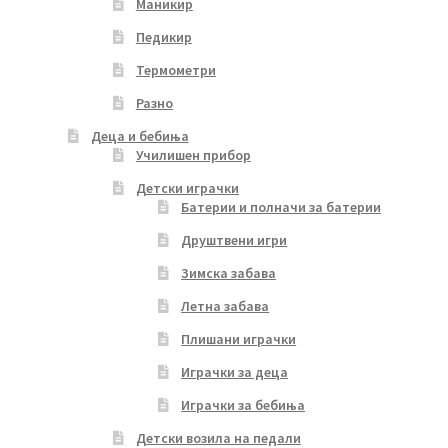
Маникир
Педикир
Термометри
Разно
Деца и бебиња
Училишен прибор
Детски играчки
Батерии и полначи за батерии
Друштвени игри
Зимска забава
Летна забава
Плишани играчки
Играчки за деца
Играчки за бебиња
Детски возила на педали