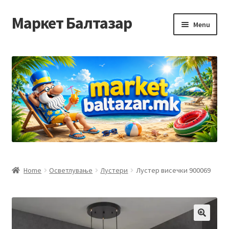
Маркет Балтазар
Skip
Skip
Menu
to
to
navigation
content
Home
Checkout
Homepage
Privacy Policy
Достава и начин на плаќање
Home
Осветлување
Лустери
Лустер висечки 900069
Контакт
Корисничка подршка