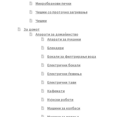
Микробранови печки
Чешми со проточно загревање
Чешми
За домот
Апарати за домаќинство
Апарати за пуканки
Блендери
Бокали за филтрирање вода
Електрични бокали
Електрични ѓезвиња
Електрични тави
Кафемати
Кујнски роботи
Машини за колбаси
Машини за мелење