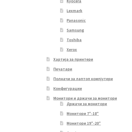
Kyocera
Lexmark
Panasonic
Samsung
Toshiba
Xerox
Хартија за принтери
Печатари
Полначи за лаптоп компјутери
Конфигурации
Монитори и држачи за монитори
Држачи за монитори
Монитори 7″-18″
Монитори 19″-20″