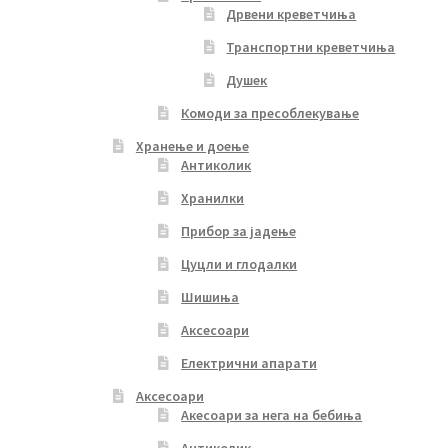
Дрвени креветчиња
Транспортни креветчиња
Душек
Комоди за пресоблекување
Хранење и доење
Антиколик
Хранилки
Прибор за јадење
Цуцли и глодалки
Шишиња
Аксесоари
Електрични апарати
Аксесоари
Акесоари за нега на бебиња
Антиколик