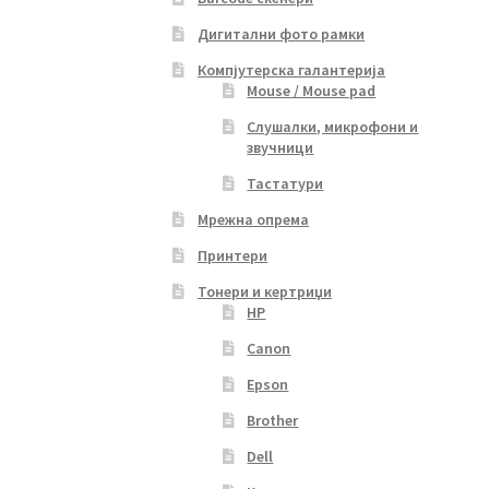
Дигитални фото рамки
Компјутерска галантерија
Mouse / Mouse pad
Слушалки, микрофони и
звучници
Тастатури
Мрежна опрема
Принтери
Тонери и кертриџи
HP
Canon
Epson
Brother
Dell