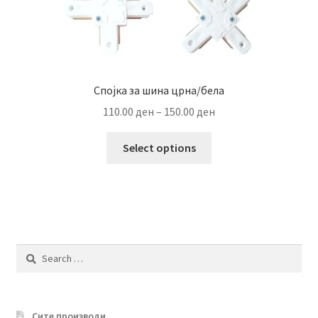
Спојка за шина црна/бела
Price
110.00
ден
–
150.00
ден
range:
This
110.00 ден
Select options
product
through
has
150.00 ден
multiple
variants.
The
options
Search
may
for:
be
chosen
Сите производи
on