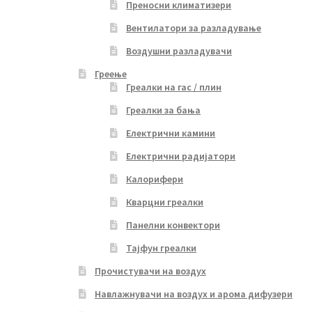
Преносни климатизери
Вентилатори за разладување
Воздушни разладувачи
Греење
Греалки на гас / плин
Греалки за бања
Електрични камини
Електрични радијатори
Калорифери
Кварцни греалки
Панелни конвектори
Тајфун греалки
Прочистувачи на воздух
Навлажнувачи на воздух и арома дифузери