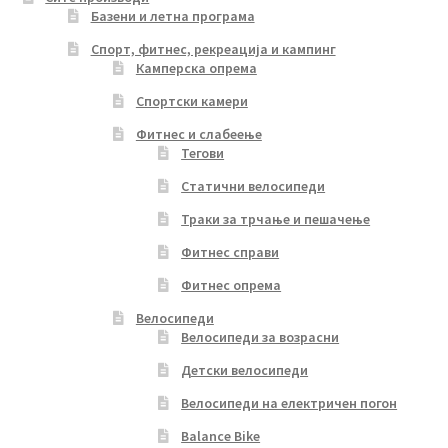
Базени и летна програма
the
product
Спорт, фитнес, рекреација и кампинг
Камперска опрема
page
Спортски камери
Фитнес и слабеење
Тегови
Статични велосипеди
Траки за трчање и пешачење
Фитнес справи
Фитнес опрема
Велосипеди
Велосипеди за возрасни
Детски велосипеди
Велосипеди на електричен погон
Balance Bike