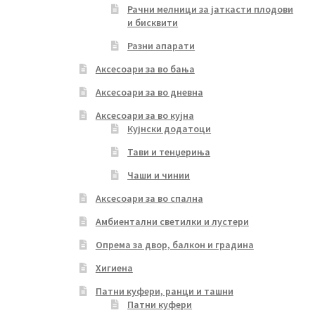
Рачни мелници за јаткасти плодови
и бисквити
Разни апарати
Аксесоари за во бања
Аксесоари за во дневна
Аксесоари за во кујна
Кујнски додатоци
Тави и тенџериња
Чаши и чинии
Аксесоари за во спална
Амбиентални светилки и лустери
Опрема за двор, балкон и градина
Хигиена
Патни куфери, ранци и ташни
Патни куфери