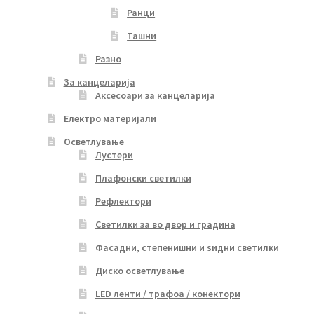
Ранци
Ташни
Разно
За канцеларија
Аксесоари за канцеларија
Електро материјали
Осветлување
Лустери
Плафонски светилки
Рефлектори
Светилки за во двор и градина
Фасадни, степенишни и ѕидни светилки
Диско осветлување
LED ленти / трафоа / конектори