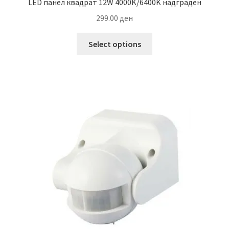
LED панел квадрат 12W 4000K/6400K надграден
299.00
ден
This
Select options
product
has
multiple
variants.
The
options
may
be
chosen
on
the
product
page