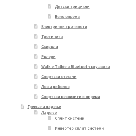
Детски трицикли
Вело опрема
Електрични тротинети
Тротинети
Скироли
Ролери
Walkie-Talkie и Bluetooth слушалки
Спортски стегачи
Лов и риболов
Спортски реквизити и опрема
Греење и ладење
Ладење
Сплит системи
Инвертер сплит системи