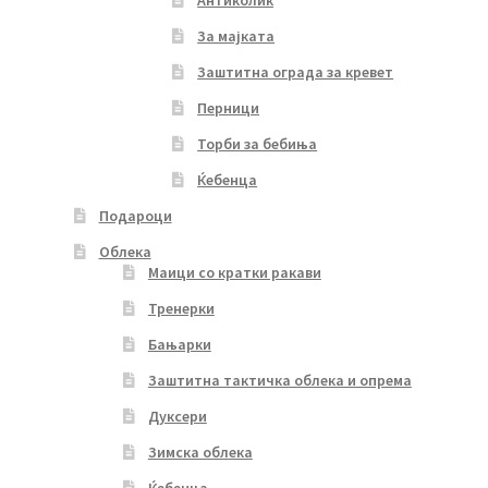
За мајката
Заштитна ограда за кревет
Перници
Торби за бебиња
Ќебенца
Подароци
Облека
Маици со кратки ракави
Тренерки
Бањарки
Заштитна тактичка облека и опрема
Дуксери
Зимска облека
Ќебенца