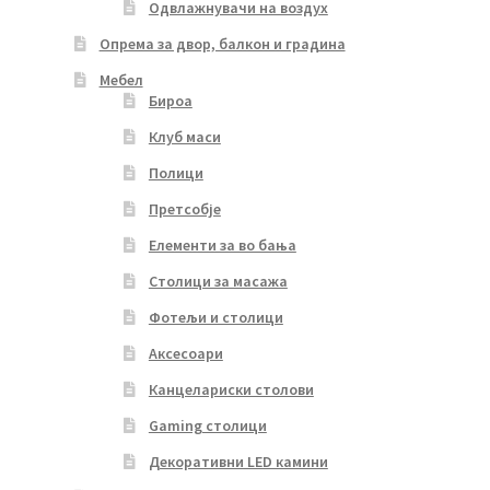
Одвлажнувачи на воздух
Опрема за двор, балкон и градина
Мебел
Бироа
Клуб маси
Полици
Претсобје
Елементи за во бања
Столици за масажа
Фотељи и столици
Аксесоари
Канцелариски столови
Gaming столици
Декоративни LED камини