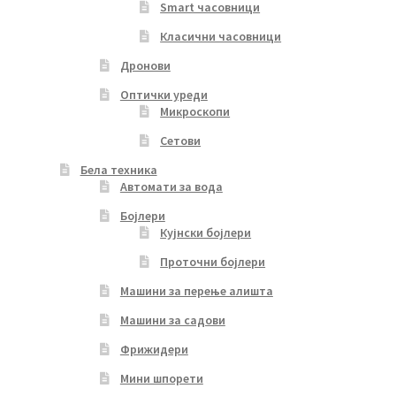
Smart часовници
Класични часовници
Дронови
Оптички уреди
Микроскопи
Сетови
Бела техника
Автомати за вода
Бојлери
Кујнски бојлери
Проточни бојлери
Машини за перење алишта
Машини за садови
Фрижидери
Мини шпорети