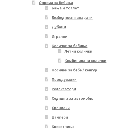
Опрема за бебиња
Бања и тоалет
Безбедносни апарати
Дубаци
Игрални
Колички за бебиња
Летни колички
Комбинирани колички
Носилки за бебе / кенгур
Проодувалки
Релаксатори
Седишта за автомобил
Хранилки
Џампери
Креветчиња