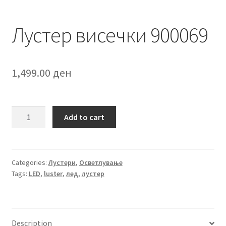
Лустер висечки 900069
1,499.00
ден
Лустер
Add to cart
висечки
900069
quantity
Categories:
Лустери
,
Осветлување
Tags:
LED
,
luster
,
лед
,
лустер
Description