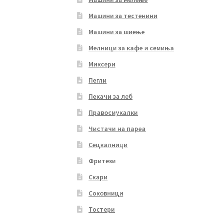
Машини за тестенини
Машини за шиење
Мелници за кафе и семиња
Миксери
Пегли
Пекачи за леб
Правосмукалки
Чистачи на пареа
Сецкалници
Фритези
Скари
Соковници
Тостери