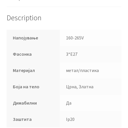
Description
Напојување
160-265V
Фасонка
3*Е27
Материјал
метал/пластика
Боја на тело
Црна, Златна
Димабилни
Да
Заштита
Ip20