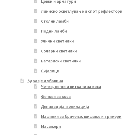
Цевки и арматури
Линиско осветлување и спот рефлектори
Столни ламби
Подни ламби
Улични светилки
Соларни светилки
Батериски светилки
Сијалици
Здравје и убавина
Четки, пегли и виткачи за коса
Фенови за коса
Депилација и епилација
Машинки за бричење, шишање и тримери
Масажери