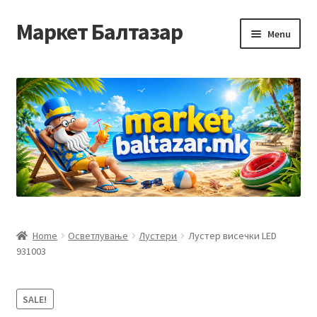
Маркет Балтазар
Skip
Skip
Menu
to
to
navigation
content
Home
Checkout
Homepage
Privacy Policy
Достава и начин на плаќање
Home
Осветлување
Лустери
Лустер висечки LED
931003
Контакт
Корисничка подршка
SALE!