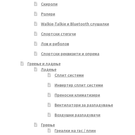
Скироли
Ролери
Walkie-Talkie и Bluetooth слушалки
Спортски стегачи
Лов и риболов
Спортски реквизити и опрема
Греење и ладење
Ладење
Сплит системи
Инвертер сплит системи
Преносни климатизери
Вентилатори за разладување
Воздушни разладувачи
Греење
Греалки на гас / плин