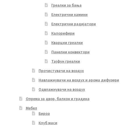
Греалки за бања
Електрични камини
Електрични радијатори
Калорифери
Кварцни греалки
Панелни конвектори
Тајфун греалки
Прочистувачи на воздух
Навлажнувачи на воздух и арома дифузери
Одвлажнувачи на воздух
Опрема за двор, балкон и градина
Мебел
Бироа
Клуб маси