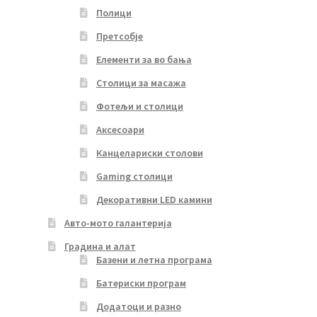
Полици
Претсобје
Елементи за во бања
Столици за масажа
Фотељи и столици
Аксесоари
Канцелариски столови
Gaming столици
Декоративни LED камини
Авто-мото галантерија
Градина и алат
Базени и летна програма
Батериски програм
Додатоци и разно