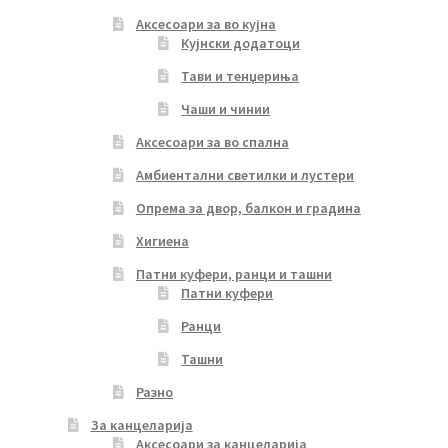
Аксесоари за во кујна
Кујнски додатоци
Тави и тенџериња
Чаши и чинии
Аксесоари за во спална
Амбиентални светилки и лустери
Опрема за двор, балкон и градина
Хигиена
Патни куфери, ранци и ташни
Патни куфери
Ранци
Ташни
Разно
За канцеларија
Аксесоари за канцеларија