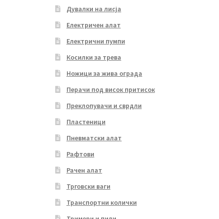
Дувалки на лисја
Електричен алат
Електрични пумпи
Косилки за трева
Ножици за жива ограда
Перачи под висок притисок
Преклопувачи и сврдли
Пластеници
Пневматски алат
Рафтови
Рачен алат
Трговски ваги
Транспортни колички
Тримери и пили