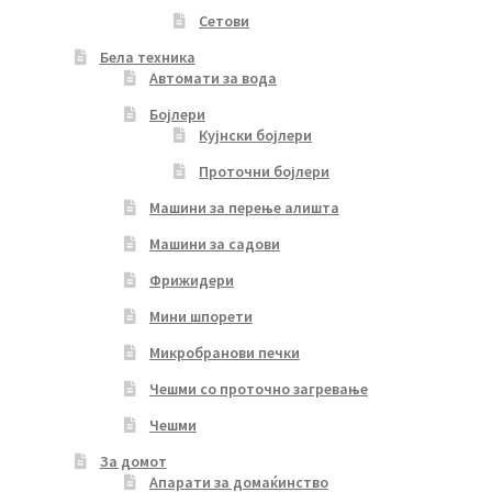
Сетови
Бела техника
Автомати за вода
Бојлери
Кујнски бојлери
Проточни бојлери
Машини за перење алишта
Машини за садови
Фрижидери
Мини шпорети
Микробранови печки
Чешми со проточно загревање
Чешми
За домот
Апарати за домаќинство