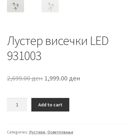
Лустер висечки LED
931003
Original
Current
2,699.00
ден
1,999.00
ден
price
price
was:
is:
Лустер
Add to cart
висечки
2,699.00 ден.
1,999.00 ден.
LED
931003
quantity
Categories:
Лустери
,
Осветлување