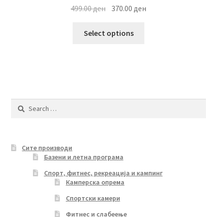
Original
Current
499.00
ден
370.00
ден
price
price
This
was:
is:
Select options
product
499.00 ден.
370.00 ден.
has
multiple
variants.
The
options
Search
may
for:
be
chosen
Сите производи
on
Базени и летна програма
the
product
Спорт, фитнес, рекреација и кампинг
Камперска опрема
page
Спортски камери
Фитнес и слабеење