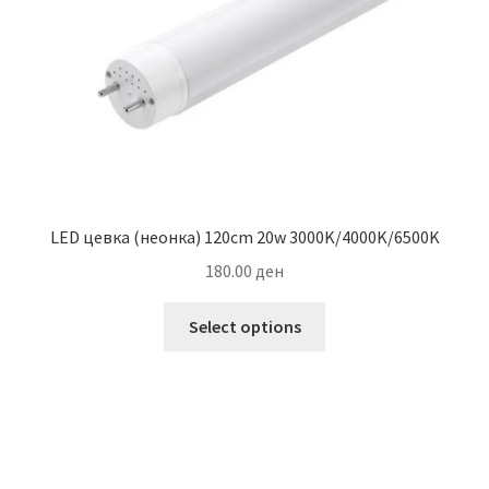
LED цевка (неонка) 120cm 20w 3000K/4000K/6500K
180.00
ден
This
Select options
product
has
multiple
variants.
The
options