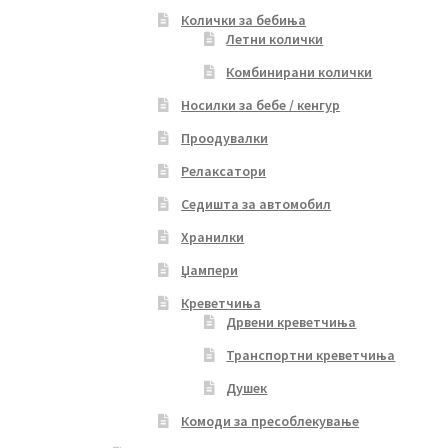
Колички за бебиња
Летни колички
Комбинирани колички
Носилки за бебе / кенгур
Проодувалки
Релаксатори
Седишта за автомобил
Хранилки
Џампери
Креветчиња
Дрвени креветчиња
Транспортни креветчиња
Душек
Комоди за пресоблекување