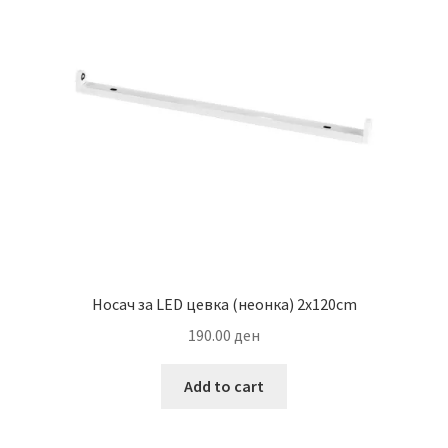
may
be
chosen
on
the
product
page
Носач за LED цевка (неонка) 2х120cm
190.00
ден
Add to cart