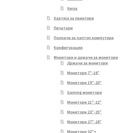
Xerox
Хартија за принтери
Печатари
Полначи за лаптоп компјутери
Конфигурации
Монитори и држачи за монитори
Држачи за монитори
Монитори 7″-18″
Монитори 19″-20″
Gaming монитори
Монитори 21″-22″
Монитори 23″-25″
Монитори 27″-28″
Монитори 32″+