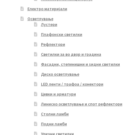
Електро материјали
Осветлување
Лустери
Плафонски светилки
Рефлектори
Светилки за во двор и градина
Фасадни, степенишни и ѕидни светилки
Диско осветлување
LED ленти / трафоа / конектори
Цевки и арматури
Линиско осветлување и спот рефлектори
Столни ламби
Подни ламби
Улични светилки