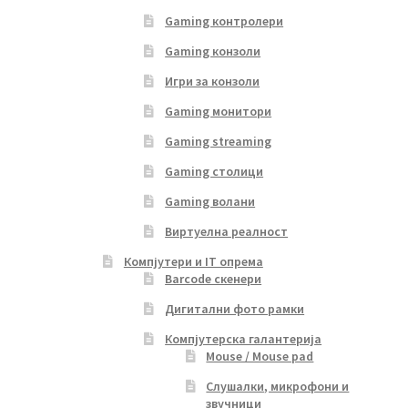
Gaming контролери
Gaming конзоли
Игри за конзоли
Gaming монитори
Gaming streaming
Gaming столици
Gaming волани
Виртуелна реалност
Компјутери и IT опрема
Barcode скенери
Дигитални фото рамки
Компјутерска галантерија
Mouse / Mouse pad
Слушалки, микрофони и
звучници