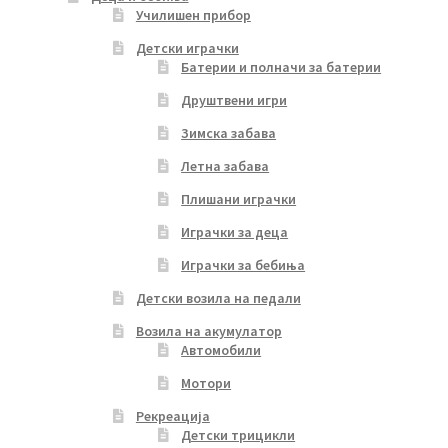
Училишен прибор
Детски играчки
Батерии и полначи за батерии
Друштвени игри
Зимска забава
Летна забава
Плишани играчки
Играчки за деца
Играчки за бебиња
Детски возила на педали
Возила на акумулатор
Автомобили
Мотори
Рекреација
Детски трицикли