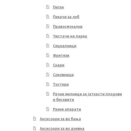
Пегли
Пекачи за леб
Правосмукалки
Чистачи на пареа
Сецкалници
Фритези
Скари
Соковници
Тостери
Рачни мелници за јаткасти плодови
и бисквити
Разни апарати
Аксесоари за во бања
Аксесоари за во дневна