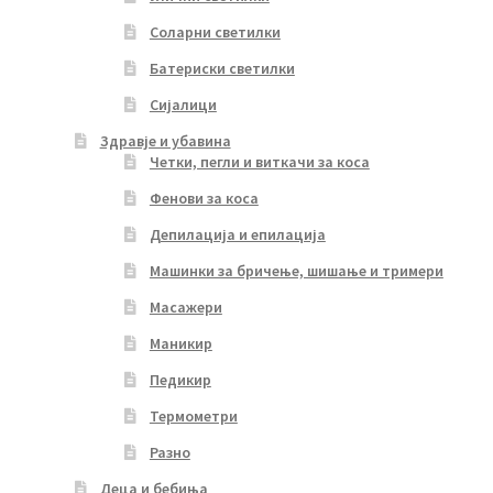
Соларни светилки
Батериски светилки
Сијалици
Здравје и убавина
Четки, пегли и виткачи за коса
Фенови за коса
Депилација и епилација
Машинки за бричење, шишање и тримери
Масажери
Маникир
Педикир
Термометри
Разно
Деца и бебиња