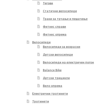
Тегови
Статични велосипеди
Траки за трчање и пешачење
Фитнес справи
Фитнес опрема
Велосипеди
Велосипеди за возрасни
Детски велосипеди
Велосипеди на електричен погон
Balance Bike
Детски трицикли
Вело опрема
Електрични тротинети
Тротинети