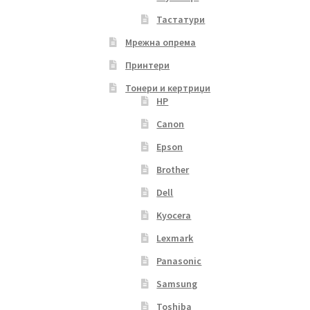
Тастатури
Мрежна опрема
Принтери
Тонери и кертриџи
HP
Canon
Epson
Brother
Dell
Kyocera
Lexmark
Panasonic
Samsung
Toshiba