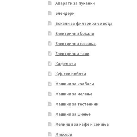
Апарати за пуканки
Блендери
Бокали за филтрирање вода
Електрични бокали
Електрични ѓезвиња
Електрични тави
Кафемати
Кујнски роботи
Машини за колбаси
Машини за мелење
Машини за тестенини
Машини за шиење
Мелници за кафе и семиња
Миксери