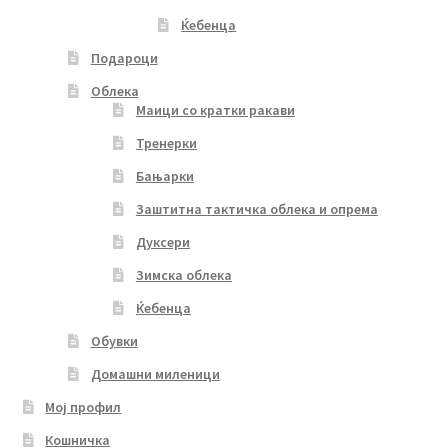
Ќебенца
Подароци
Облека
Маици со кратки ракави
Тренерки
Бањарки
Заштитна тактичка облека и опрема
Дуксери
Зимска облека
Ќебенца
Обувки
Домашни миленици
Мој профил
Кошничка