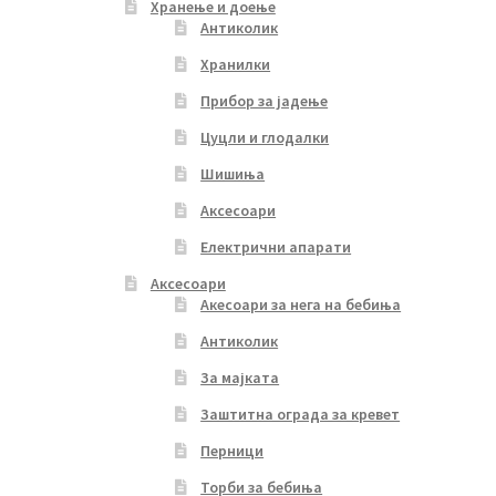
Хранење и доење
Антиколик
Хранилки
Прибор за јадење
Цуцли и глодалки
Шишиња
Аксесоари
Електрични апарати
Аксесоари
Акесоари за нега на бебиња
Антиколик
За мајката
Заштитна ограда за кревет
Перници
Торби за бебиња