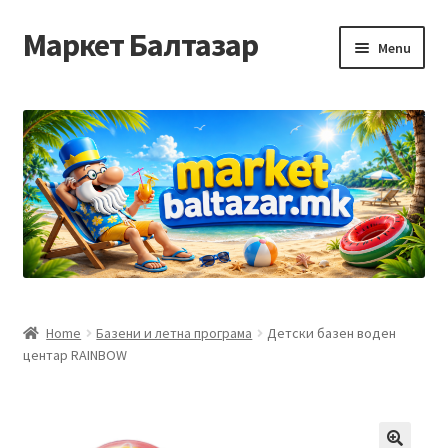
Маркет Балтазар
Skip
Skip
Menu
to
to
navigation
content
Home
Checkout
Homepage
Privacy Policy
Достава и начин на плаќање
Home
Базени и летна програма
Детски базен воден
центар RAINBOW
Контакт
Корисничка подршка