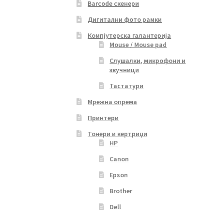
Barcode скенери
Дигитални фото рамки
Компјутерска галантерија
Mouse / Mouse pad
Слушалки, микрофони и
звучници
Тастатури
Мрежна опрема
Принтери
Тонери и кертриџи
HP
Canon
Epson
Brother
Dell