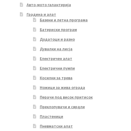
Авто-мото галантерија
Градина и алат
Базени и летна програма
Батериски програм
Додатоци и разно
Дувалки на лисја
Електричен алат
Електрични пумпи
Косилки за трева
Ножици за жива ограда
Перачи под висок притисок
Преклопувачи и сврдли
Пластеници
Пневматски алат