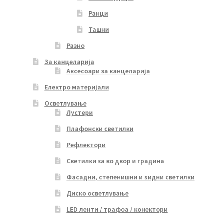
Ранци
Ташни
Разно
За канцеларија
Аксесоари за канцеларија
Електро материјали
Осветлување
Лустери
Плафонски светилки
Рефлектори
Светилки за во двор и градина
Фасадни, степенишни и ѕидни светилки
Диско осветлување
LED ленти / трафоа / конектори