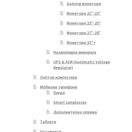
Gaming монитори
Монитори 21″-22″
Монитори 23″-25″
Монитори 27″-28″
Монитори 32″+
Надворешна меморија
UPS & AVR (Automatic Voltage
Regulator)
Лаптоп компјутери
Мобилни телефони
Уреди
Smart sunglasses
Дополнителна опрема
Таблети
Часовници