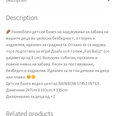
Description
Description
Разнобоен детски базен на надувување за забава на
вашите деца во целосна безбедност, отпорен и
издржлив, идеален за градината. Откако ќе се надува,
тој е подготвен за игра! Доаѓа со 6 топки „Fun Ballz“ (со
дијаметар од 8 cm). Вклучува тобоган, прскалки и
повеќе нивоа на забава. Лесен за поставување,
безбеден и издржлив. Идеален за летни денови на двор
или плажа.
Детски базен воден центар RAINBOW 57453 INTEX
Димензии 297cm X 193cm X 135cm
Дизајнирано за деца од +2
Related products