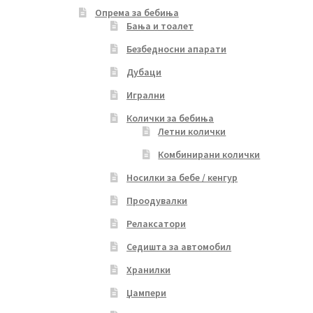
Опрема за бебиња
Бања и тоалет
Безбедносни апарати
Дубаци
Игрални
Колички за бебиња
Летни колички
Комбинирани колички
Носилки за бебе / кенгур
Проодувалки
Релаксатори
Седишта за автомобил
Хранилки
Џампери