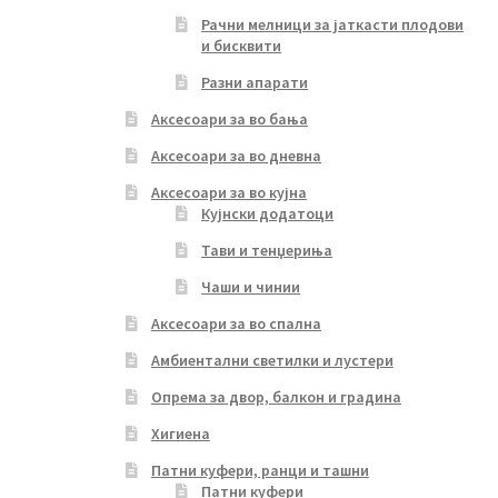
Рачни мелници за јаткасти плодови
и бисквити
Разни апарати
Аксесоари за во бања
Аксесоари за во дневна
Аксесоари за во кујна
Кујнски додатоци
Тави и тенџериња
Чаши и чинии
Аксесоари за во спална
Амбиентални светилки и лустери
Опрема за двор, балкон и градина
Хигиена
Патни куфери, ранци и ташни
Патни куфери