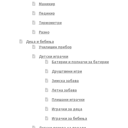
Маникир
Педикир
Термометри
Разно
Деца и бебиња
Училишен прибор
Детски играчки
Батерии и полначи за батерии
Друштвени игри
Зимска забава
Летна забава
Плишани играчки
Играчки за деца
Играчки за бебиња
Детски возила на педали