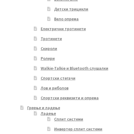
Детски трицикли
Вело опрема
Електрични тротинети
Тротинети
Скироли
Ролери
Walkie-Talkie и Bluetooth слушалки
Спортски стегачи
Лов и риболов
Спортски реквизити и опрема
Греење и ладење
Ладење
Сплит системи
Инвертер сплит системи