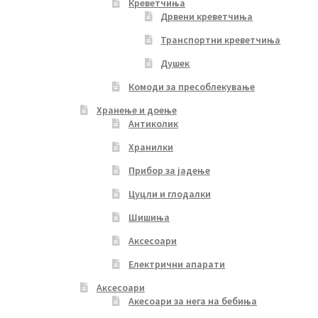
Креветчиња
Дрвени креветчиња
Транспортни креветчиња
Душек
Комоди за пресоблекување
Хранење и доење
Антиколик
Хранилки
Прибор за јадење
Цуцли и глодалки
Шишиња
Аксесоари
Електрични апарати
Аксесоари
Акесоари за нега на бебиња