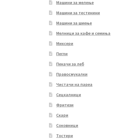
Машини за мелење
Машини за тестенини
Машини за шиење
Мелници за кафе и семиња
Миксери
Пегли
Пекачи за леб
Правосмукалки
Чистачи на пареа
Сецкалници
Фритези
Скари
Соковници
Тостери