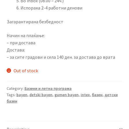
Во inbox (08.00 – 24ч.)
Испорака 2-4 работни денови
Загарантирана безбедност
Начин на плаќање:
– при достава
Достава:
– за сите градови и села 140 ден. за достава до врата
Out of stock
Category:
Базени и летна програма
Tags:
bayen
,
detski bayen
,
gumen bayen
,
intex
,
базен
,
детски
базен