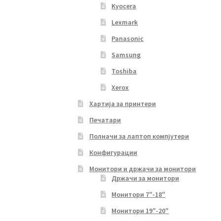
Kyocera
Lexmark
Panasonic
Samsung
Toshiba
Xerox
Хартија за принтери
Печатари
Полначи за лаптоп компјутери
Конфигурации
Монитори и држачи за монитори
Држачи за монитори
Монитори 7″-18″
Монитори 19″-20″