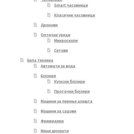
Smart часовници
Класични часовници
Дронови
Оптички уреди
Микроскопи
Сетови
Бела техника
Автомати за вода
Бојлери
Кујнски бојлери
Проточни бојлери
Машини за перење алишта
Машини за садови
Фрижидери
Мини шпорети