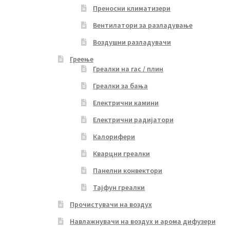
Преносни климатизери
Вентилатори за разладување
Воздушни разладувачи
Греење
Греалки на гас / плин
Греалки за бања
Електрични камини
Електрични радијатори
Калорифери
Кварцни греалки
Панелни конвектори
Тајфун греалки
Прочистувачи на воздух
Навлажнувачи на воздух и арома дифузери