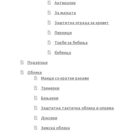
Антиколик
За мајката
Заштитна ограда за кревет
Перници
Торби за бебиња
Ќебенца
Подароци
Облека
Маици со кратки ракави
Тренерки
Бањарки
Заштитна тактичка облека и опрема
Дуксери
Зимска облека