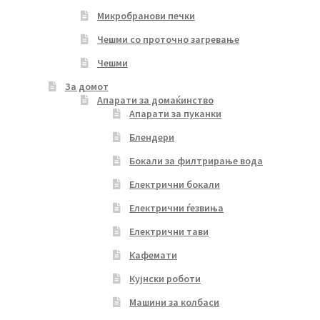
Микробранови печки
Чешми со проточно загревање
Чешми
За домот
Апарати за домаќинство
Апарати за пуканки
Блендери
Бокали за филтрирање вода
Електрични бокали
Електрични ѓезвиња
Електрични тави
Кафемати
Кујнски роботи
Машини за колбаси