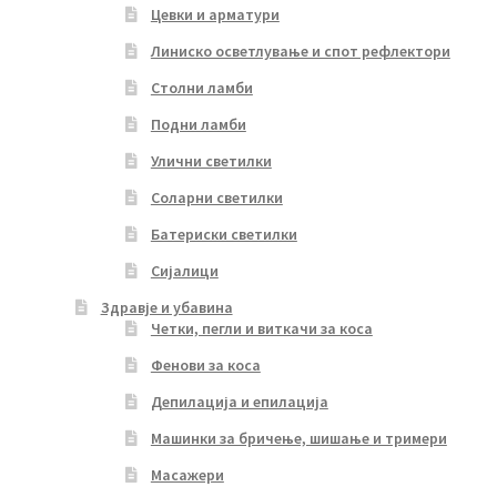
Цевки и арматури
Линиско осветлување и спот рефлектори
Столни ламби
Подни ламби
Улични светилки
Соларни светилки
Батериски светилки
Сијалици
Здравје и убавина
Четки, пегли и виткачи за коса
Фенови за коса
Депилација и епилација
Машинки за бричење, шишање и тримери
Масажери