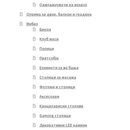
Одвлажнувачи на воздух
Опрема за двор, балкон и градина
Мебел
Бироа
Клуб маси
Полици
Претсобје
Елементи за во бања
Столици за масажа
Фотељи и столици
Аксесоари
Канцелариски столови
Gaming столици
Декоративни LED камини