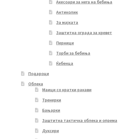
Акесоари за нега на бебиња
Антиколик
За мајката
Заштитна ограда за кревет
Перници
Торби за бебиња
Ќебенца
Подароци
Облека
Маици со кратки ракави
Тренерки
Бањарки
Заштитна тактичка облека и опрема
Дуксери