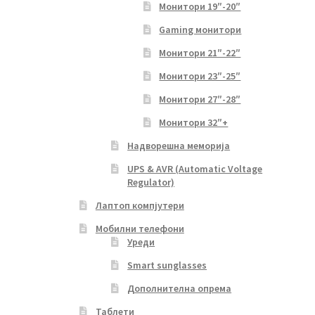
Монитори 19″-20″
Gaming монитори
Монитори 21″-22″
Монитори 23″-25″
Монитори 27″-28″
Монитори 32″+
Надворешна меморија
UPS & AVR (Automatic Voltage
Regulator)
Лаптоп компјутери
Мобилни телефони
Уреди
Smart sunglasses
Дополнителна опрема
Таблети