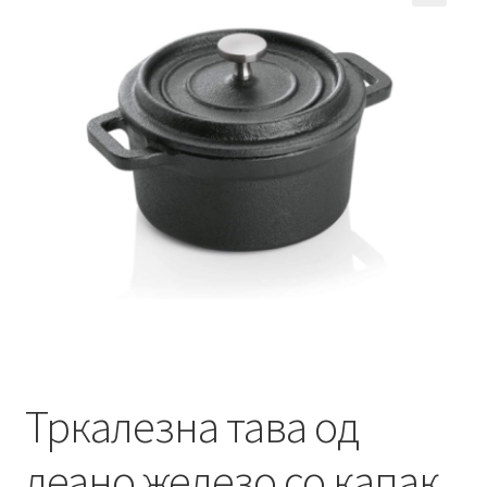
Кошничка
Мој профил
Рекламации и замена на производ
Сите производи
Услови за користење
Тркалезна тава од
леано железо со капак