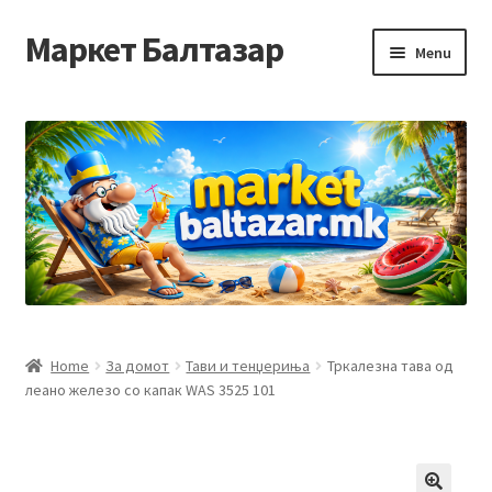
Маркет Балтазар
Skip
Skip
Menu
to
to
navigation
content
Home
Checkout
Homepage
Privacy Policy
Достава и начин на плаќање
Home
За домот
Тави и тенџериња
Тркалезна тава од
леано железо со капак WAS 3525 101
Контакт
Корисничка подршка