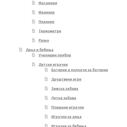
Масажери
Маникир
Педикир
Термометри
Разно
Деца и бебиња
Училишен прибор
Детски играчки
Батерии и полначи за батерии
Друштвени игри
Зимска забава
Летна забава
Плишани играчки
Играчки за деца
Играчки за бебиња