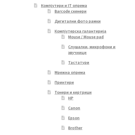
Компјутери и IT опрема
Barcode скенери
Дигитални фото рамки
Компјутерска галантерија
Mouse / Mouse pad
Слушалки, микрофони и
звучници
Тастатури
Мрежна опрема
Принтери
Тонери и кертриџи
HP
Canon
Epson
Brother