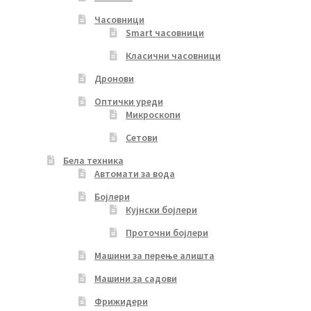
Часовници
Smart часовници
Класични часовници
Дронови
Оптички уреди
Микроскопи
Сетови
Бела техника
Автомати за вода
Бојлери
Кујнски бојлери
Проточни бојлери
Машини за перење алишта
Машини за садови
Фрижидери