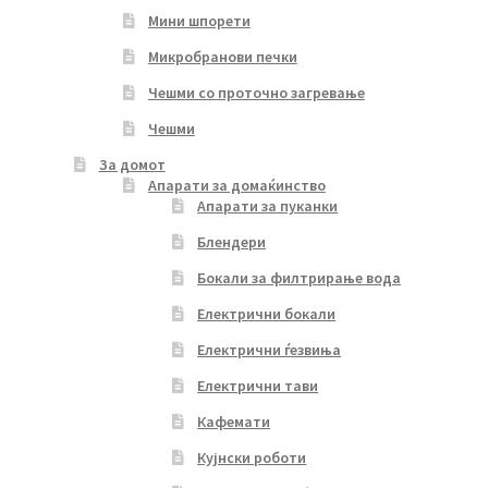
Мини шпорети
Микробранови печки
Чешми со проточно загревање
Чешми
За домот
Апарати за домаќинство
Апарати за пуканки
Блендери
Бокали за филтрирање вода
Електрични бокали
Електрични ѓезвиња
Електрични тави
Кафемати
Кујнски роботи