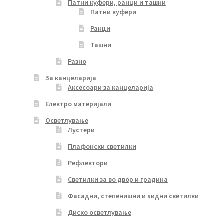
Патни куфери, ранци и ташни
Патни куфери
Ранци
Ташни
Разно
За канцеларија
Аксесоари за канцеларија
Електро материјали
Осветлување
Лустери
Плафонски светилки
Рефлектори
Светилки за во двор и градина
Фасадни, степенишни и ѕидни светилки
Диско осветлување