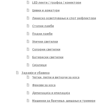
LED ленти / трафоа / конектори
Цевки и арматури
Линиско осветлување и спот рефлектори
Столни ламби
Подни ламби
Улични светилки
Соларни светилки
Батериски светилки
Сијалици
Здравје и убавина
Четки, пегли и виткачи за коса
Фенови за коса
Депилација и епилација
Машинки за бричење, шишање и тримери