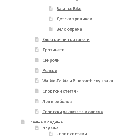
Balance Bike
Детски трицикли
Вело опрема
Електрични тротинети
Тротинети
Скироли
Ролери
Walkie-Talkie и Bluetooth слушалки
Спортски стегачи
Лов и риболов
Спортски реквизити и опрема
Греење и ладење
Ладење
Сплит системи