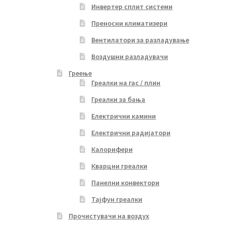
Инвертер сплит системи
Преносни климатизери
Вентилатори за разладување
Воздушни разладувачи
Греење
Греалки на гас / плин
Греалки за бања
Електрични камини
Електрични радијатори
Калорифери
Кварцни греалки
Панелни конвектори
Тајфун греалки
Прочистувачи на воздух