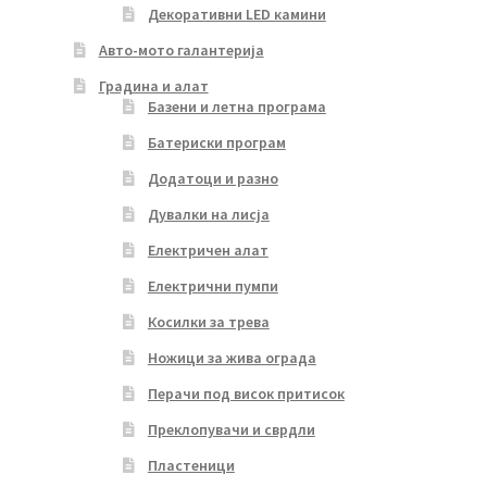
Декоративни LED камини
Авто-мото галантерија
Градина и алат
Базени и летна програма
Батериски програм
Додатоци и разно
Дувалки на лисја
Електричен алат
Електрични пумпи
Косилки за трева
Ножици за жива ограда
Перачи под висок притисок
Преклопувачи и сврдли
Пластеници