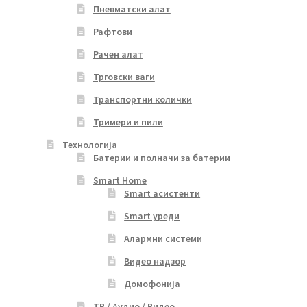
Пневматски алат
Рафтови
Рачен алат
Трговски ваги
Транспортни колички
Тримери и пили
Технологија
Батерии и полначи за батерии
Smart Home
Smart асистенти
Smart уреди
Алармни системи
Видео надзор
Домофонија
ТВ / Аудио / Видео