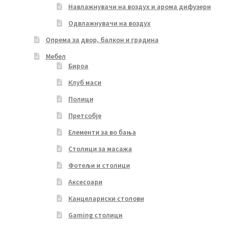
Навлажнувачи на воздух и арома дифузери
Одвлажнувачи на воздух
Опрема за двор, балкон и градина
Мебел
Бироа
Клуб маси
Полици
Претсобје
Елементи за во бања
Столици за масажа
Фотељи и столици
Аксесоари
Канцелариски столови
Gaming столици