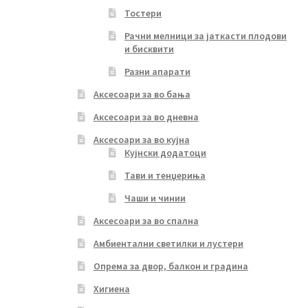
Тостери
Рачни мелници за јаткасти плодови
и бисквити
Разни апарати
Аксесоари за во бања
Аксесоари за во дневна
Аксесоари за во кујна
Кујнски додатоци
Тави и тенџериња
Чаши и чинии
Аксесоари за во спална
Амбиентални светилки и лустери
Опрема за двор, балкон и градина
Хигиена