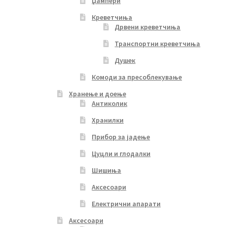
Џампери
Креветчиња
Дрвени креветчиња
Транспортни креветчиња
Душек
Комоди за пресоблекување
Хранење и доење
Антиколик
Хранилки
Прибор за јадење
Цуцли и глодалки
Шишиња
Аксесоари
Електрични апарати
Аксесоари