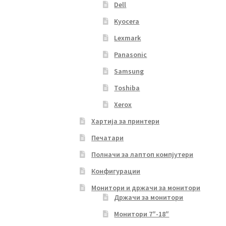
Dell
Kyocera
Lexmark
Panasonic
Samsung
Toshiba
Xerox
Хартија за принтери
Печатари
Полначи за лаптоп компјутери
Конфигурации
Монитори и држачи за монитори
Држачи за монитори
Монитори 7″-18″