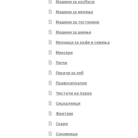
Машини за колбаси
Машини за мелење
Машини за тестенини
Машини за шиење
Мелници за кафе и семиња
Миксери
Пегли
Пекачи за леб
Правосмукалки
Чистачи на пареа
Сецкалници
Фритези
Скари
Соковници