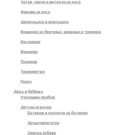
Четки, пегли и виткачи за коса
Фенови за коса
Депилација и епилација
Машинки за бричење, шишање и тримери
Масажери
Маникир
Педикир
Термометри
Разно
Деца и бебиња
Училишен прибор
Детски играчки
Батерии и полначи за батерии
Друштвени игри
Зимска забава