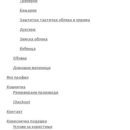
Тренерки
Бањарки
Заштитна тактичка облека и опрема
Дуксери
Зимска облека
Ќебенца
Обувки
Домашни миленици
Мој профил
Кошничка
Резервирани производи
Checkout
Контакт
Корисничка подршка
Услови за користење