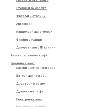
Елементи за во бања
Столици за масажа
Фотељи и столици
Аксесоари
Канцелариски столови
Gaming столици
Декоративни LED камини
Авто-мото галантерија
Градина и алат
Базени и летна програма
Батериски програм
Додатоци и разно
Дувалки на лисја
Електричен алат