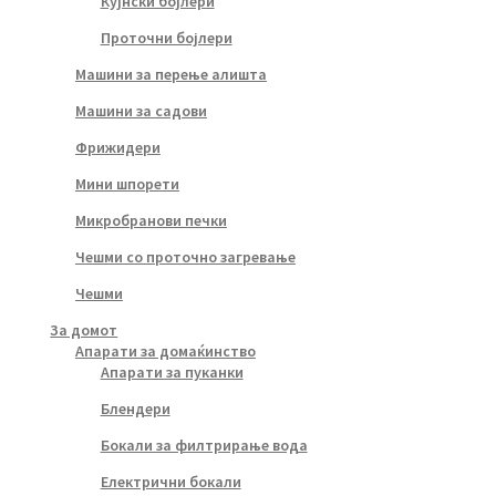
Кујнски бојлери
Проточни бојлери
Машини за перење алишта
Машини за садови
Фрижидери
Мини шпорети
Микробранови печки
Чешми со проточно загревање
Чешми
За домот
Апарати за домаќинство
Апарати за пуканки
Блендери
Бокали за филтрирање вода
Електрични бокали