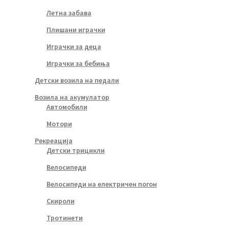
Летна забава
Плишани играчки
Играчки за деца
Играчки за бебиња
Детски возила на педали
Возила на акумулатор
Автомобили
Мотори
Рекреација
Детски трицикли
Велосипеди
Велосипеди на електричен погон
Скироли
Тротинети