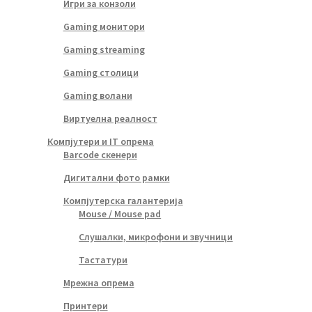
Игри за конзоли
Gaming монитори
Gaming streaming
Gaming столици
Gaming волани
Виртуелна реалност
Компјутери и IT опрема
Barcode скенери
Дигитални фото рамки
Компјутерска галантерија
Mouse / Mouse pad
Слушалки, микрофони и звучници
Тастатури
Мрежна опрема
Принтери