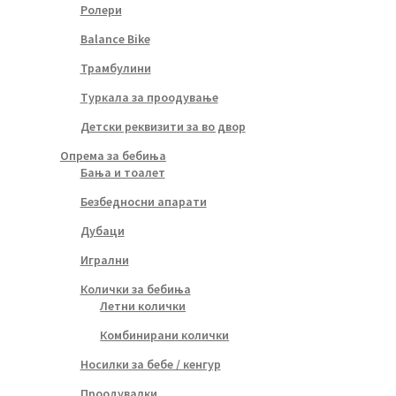
Ролери
Balance Bike
Трамбулини
Туркала за проодување
Детски реквизити за во двор
Опрема за бебиња
Бања и тоалет
Безбедносни апарати
Дубаци
Игрални
Колички за бебиња
Летни колички
Комбинирани колички
Носилки за бебе / кенгур
Проодувалки