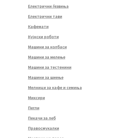
Електрични ѓезвиња
Електрични тави
Кафемати
Кујнски роботи
Машини за колбаси
Машини за мелење
Машини за тестенини
Машини за шиење
Мелници за кафе и семиња
Миксери
Пегли
Пекачи за леб
Правосмукалки