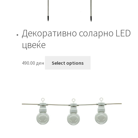
Декоративно соларно LED
цвеќе
This
490.00
ден
Select options
product
has
multiple
variants.
The
options
may
be
chosen
on