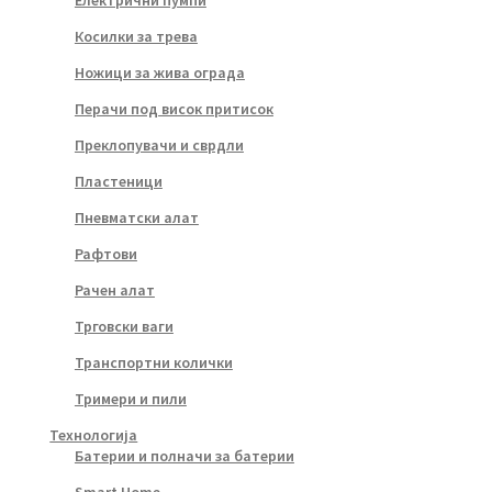
Електрични пумпи
Косилки за трева
Ножици за жива ограда
Перачи под висок притисок
Преклопувачи и сврдли
Пластеници
Пневматски алат
Рафтови
Рачен алат
Трговски ваги
Транспортни колички
Тримери и пили
Технологија
Батерии и полначи за батерии