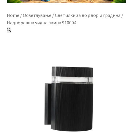
Контакт
Home
/
Осветлување
/
Светилки за во двор и градина
/
Корисничка подршка
Надворешна ѕидна лампа 910004
🔍
Кошничка
Мој профил
Рекламации и замена на производ
Сите производи
Услови за користење