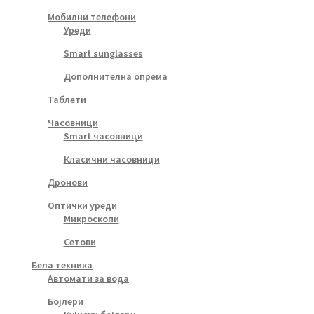
Мобилни телефони
Уреди
Smart sunglasses
Дополнителна опрема
Таблети
Часовници
Smart часовници
Класични часовници
Дронови
Оптички уреди
Микроскопи
Сетови
Бела техника
Автомати за вода
Бојлери