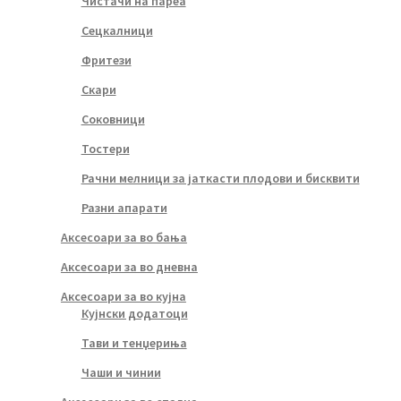
Чистачи на пареа
Сецкалници
Фритези
Скари
Соковници
Тостери
Рачни мелници за јаткасти плодови и бисквити
Разни апарати
Аксесоари за во бања
Аксесоари за во дневна
Аксесоари за во кујна
Кујнски додатоци
Тави и тенџериња
Чаши и чинии