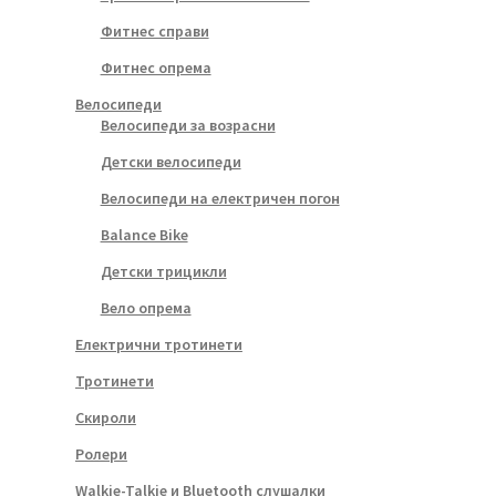
Фитнес справи
Фитнес опрема
Велосипеди
Велосипеди за возрасни
Детски велосипеди
Велосипеди на електричен погон
Balance Bike
Детски трицикли
Вело опрема
Електрични тротинети
Тротинети
Скироли
Ролери
Walkie-Talkie и Bluetooth слушалки