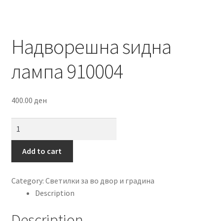
Надворешна ѕидна
лампа 910004
400.00
ден
Надворешна
ѕидна
лампа
Add to cart
910004
quantity
Category:
Светилки за во двор и градина
Description
Description