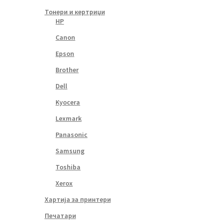
Тонери и кертриџи
HP
Canon
Epson
Brother
Dell
Kyocera
Lexmark
Panasonic
Samsung
Toshiba
Xerox
Хартија за принтери
Печатари