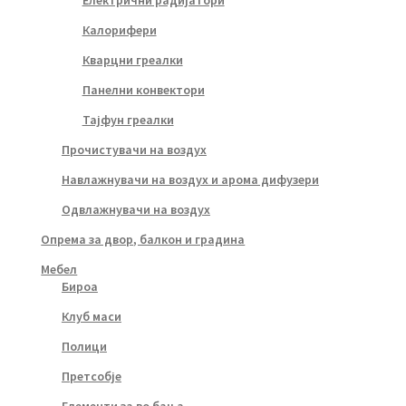
Електрични радијатори
Калорифери
Кварцни греалки
Панелни конвектори
Тајфун греалки
Прочистувачи на воздух
Навлажнувачи на воздух и арома дифузери
Одвлажнувачи на воздух
Опрема за двор, балкон и градина
Мебел
Бироа
Клуб маси
Полици
Претсобје