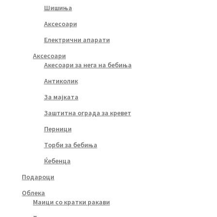
Шишиња
Аксесоари
Електрични апарати
Аксесоари
Акесоари за нега на бебиња
Антиколик
За мајката
Заштитна ограда за кревет
Перници
Торби за бебиња
Ќебенца
Подароци
Облека
Маици со кратки ракави