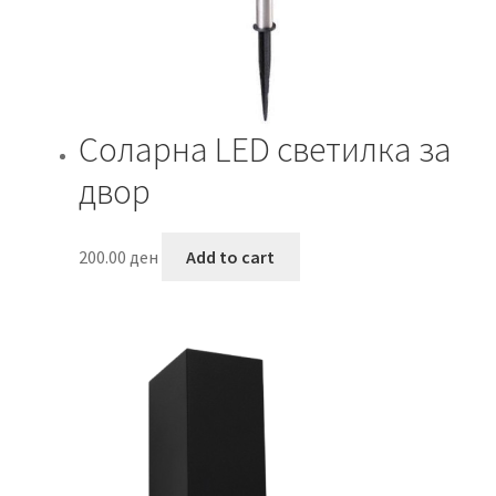
Соларна LED светилка за
двор
200.00
ден
Add to cart