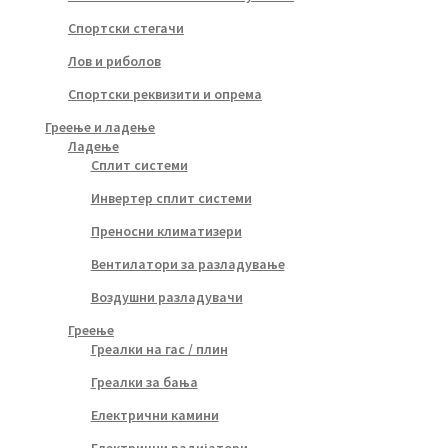
Спортски стегачи
Лов и риболов
Спортски реквизити и опрема
Греење и ладење
Ладење
Сплит системи
Инвертер сплит системи
Преносни климатизери
Вентилатори за разладување
Воздушни разладувачи
Греење
Греалки на гас / плин
Греалки за бања
Електрични камини