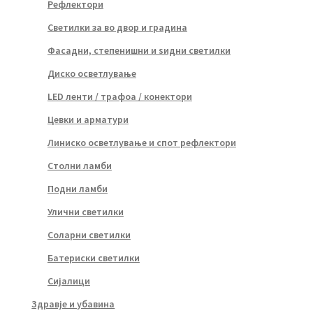
Рефлектори
Светилки за во двор и градина
Фасадни, степенишни и ѕидни светилки
Диско осветлување
LED ленти / трафоа / конектори
Цевки и арматури
Линиско осветлување и спот рефлектори
Столни ламби
Подни ламби
Улични светилки
Соларни светилки
Батериски светилки
Сијалици
Здравје и убавина