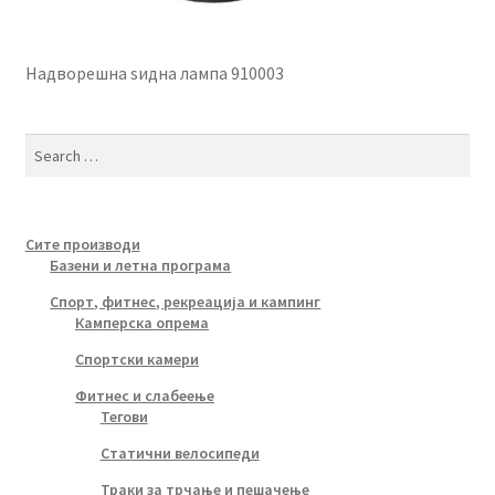
Надворешна ѕидна лампа 910003
Search
for:
Сите производи
Базени и летна програма
Спорт, фитнес, рекреација и кампинг
Камперска опрема
Спортски камери
Фитнес и слабеење
Тегови
Статични велосипеди
Траки за трчање и пешачење