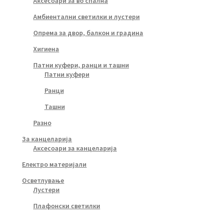
Аксесоари за во спална
Амбиентални светилки и лустери
Опрема за двор, балкон и градина
Хигиена
Патни куфери, ранци и ташни
Патни куфери
Ранци
Ташни
Разно
За канцеларија
Аксесоари за канцеларија
Електро материјали
Осветлување
Лустери
Плафонски светилки