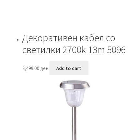
the
product
page
Декоративен кабел со
светилки 2700k 13m 5096
2,499.00
ден
Add to cart