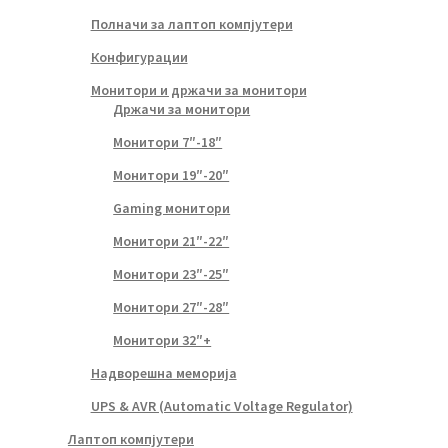
Полначи за лаптоп компјутери
Конфигурации
Монитори и држачи за монитори
Држачи за монитори
Монитори 7″-18″
Монитори 19″-20″
Gaming монитори
Монитори 21″-22″
Монитори 23″-25″
Монитори 27″-28″
Монитори 32″+
Надворешна меморија
UPS & AVR (Automatic Voltage Regulator)
Лаптоп компјутери