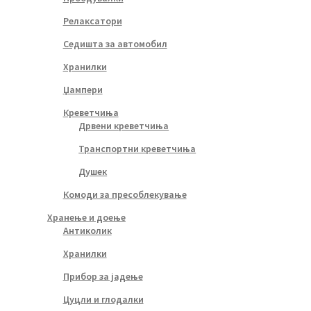
Релаксатори
Седишта за автомобил
Хранилки
Џампери
Креветчиња
Дрвени креветчиња
Транспортни креветчиња
Душек
Комоди за пресоблекување
Хранење и доење
Антиколик
Хранилки
Прибор за јадење
Цуцли и глодалки