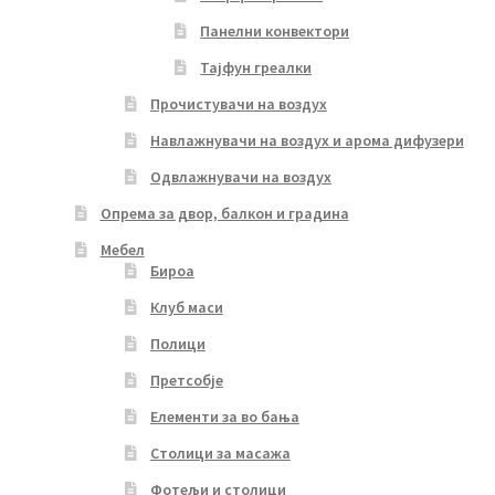
Панелни конвектори
Тајфун греалки
Прочистувачи на воздух
Навлажнувачи на воздух и арома дифузери
Одвлажнувачи на воздух
Опрема за двор, балкон и градина
Мебел
Бироа
Клуб маси
Полици
Претсобје
Елементи за во бања
Столици за масажа
Фотељи и столици