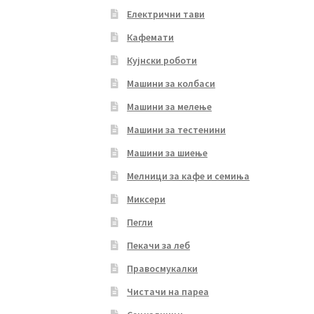
Електрични тави
Кафемати
Кујнски роботи
Машини за колбаси
Машини за мелење
Машини за тестенини
Машини за шиење
Мелници за кафе и семиња
Миксери
Пегли
Пекачи за леб
Правосмукалки
Чистачи на пареа