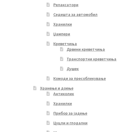
Релаксатори
Седишта за автомобил
Хранилки
Џампери
Креветчиња
Дрвени креветчиња
Транспортни креветчиња
Душек
Комоди за пресоблекување
Хранење и доење
Антиколик
Хранилки
Прибор за јадење
Цуцли и глодалки