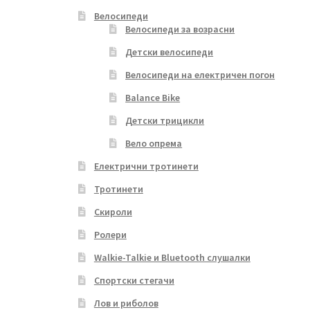
Велосипеди
Велосипеди за возрасни
Детски велосипеди
Велосипеди на електричен погон
Balance Bike
Детски трицикли
Вело опрема
Електрични тротинети
Тротинети
Скироли
Ролери
Walkie-Talkie и Bluetooth слушалки
Спортски стегачи
Лов и риболов