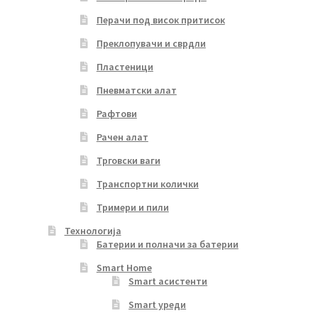
Перачи под висок притисок
Преклопувачи и сврдли
Пластеници
Пневматски алат
Рафтови
Рачен алат
Трговски ваги
Транспортни колички
Тримери и пили
Технологија
Батерии и полначи за батерии
Smart Home
Smart асистенти
Smart уреди