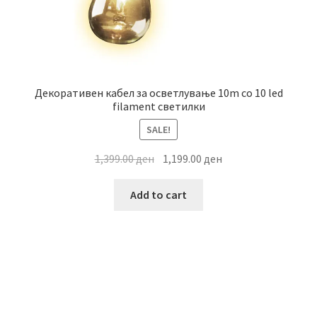
Декоративен кабел за осветлување 10m со 10 led
filament светилки
SALE!
Original
Current
1,399.00
ден
1,199.00
ден
price
price
was:
is:
Add to cart
1,399.00 ден.
1,199.00 ден.