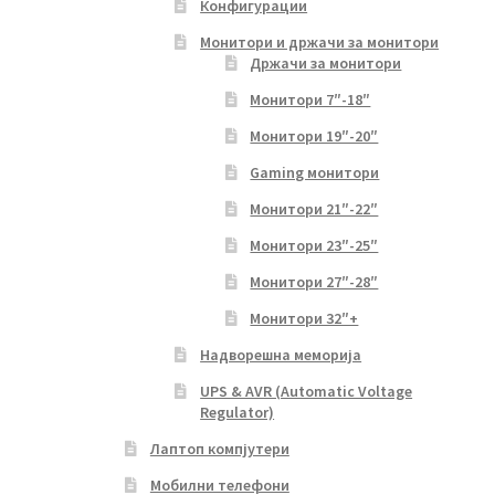
Конфигурации
Монитори и држачи за монитори
Држачи за монитори
Монитори 7″-18″
Монитори 19″-20″
Gaming монитори
Монитори 21″-22″
Монитори 23″-25″
Монитори 27″-28″
Монитори 32″+
Надворешна меморија
UPS & AVR (Automatic Voltage
Regulator)
Лаптоп компјутери
Мобилни телефони