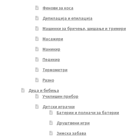
Фенови за коса
Депилација и епилација
Машинки за бричење, шишање и тримери
Масажери
Маникир
Педикир
Термометри
Разно
Деца и бебиња
Училишен прибор
Детски играчки
Батерии и полначи за батерии
Друштвени игри
Зимска забава