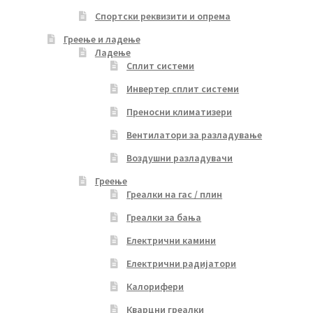
Спортски реквизити и опрема
Греење и ладење
Ладење
Сплит системи
Инвертер сплит системи
Преносни климатизери
Вентилатори за разладување
Воздушни разладувачи
Греење
Греалки на гас / плин
Греалки за бања
Електрични камини
Електрични радијатори
Калорифери
Кварцни греалки