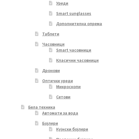
Уреди
Smart sunglasses
Дополнителна опрема
Таблети
Часовници
Smart часовници
Класични часовници
Дронови
Оптички уреди
Микроскопи
Сетови
Бела техника
Автомати за вода
Бојлери
Кујнски бојлери