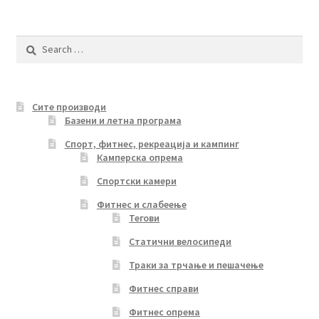
Search
for:
Сите производи
Базени и летна програма
Спорт, фитнес, рекреација и кампинг
Камперска опрема
Спортски камери
Фитнес и слабеење
Тегови
Статични велосипеди
Траки за трчање и пешачење
Фитнес справи
Фитнес опрема