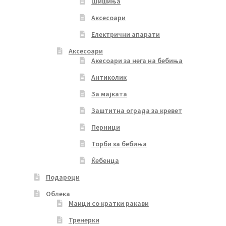
Шишиња
Аксесоари
Електрични апарати
Аксесоари
Акесоари за нега на бебиња
Антиколик
За мајката
Заштитна ограда за кревет
Перници
Торби за бебиња
Ќебенца
Подароци
Облека
Маици со кратки ракави
Тренерки