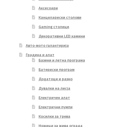
Аксесоари
Канцелариски столови
Gaming столици
Декоративни LED камини
Авто-мото галантерија
Градина и алат
Базени и летна програма
Батериски програм
Додатоци и разно
Дувалки на лисја
Електричен алат
Електрични пумпи
Косилки за трева
Ножици за жива ограда