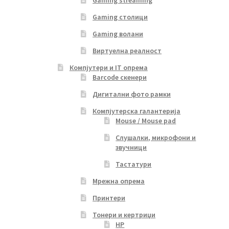
Gaming столици
Gaming волани
Виртуелна реалност
Компјутери и IT опрема
Barcode скенери
Дигитални фото рамки
Компјутерска галантерија
Mouse / Mouse pad
Слушалки, микрофони и
звучници
Тастатури
Мрежна опрема
Принтери
Тонери и кертриџи
HP