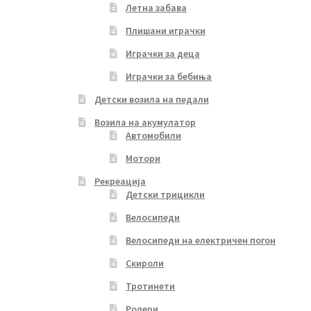
Летна забава
Плишани играчки
Играчки за деца
Играчки за бебиња
Детски возила на педали
Возила на акумулатор
Автомобили
Мотори
Рекреација
Детски трицикли
Велосипеди
Велосипеди на електричен погон
Скироли
Тротинети
Ролери