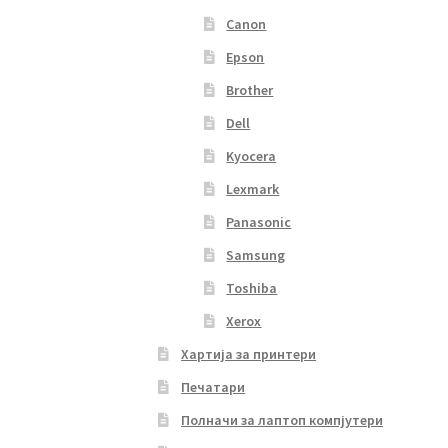
Canon
Epson
Brother
Dell
Kyocera
Lexmark
Panasonic
Samsung
Toshiba
Xerox
Хартија за принтери
Печатари
Полначи за лаптоп компјутери