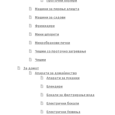
Проточни бојлери
Машини за перење алишта
Машини за садови
Фрижидери
Мини шпорети
Микробранови печки
Чешми со проточно загревање
Чешми
За домот
Апарати за домаќинство
Апарати за пуканки
Блендери
Бокали за филтрирање вода
Електрични бокали
Електрични ѓезвиња