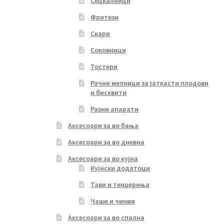
Сецкалници
Фритези
Скари
Соковници
Тостери
Рачни мелници за јаткасти плодови
и бисквити
Разни апарати
Аксесоари за во бања
Аксесоари за во дневна
Аксесоари за во кујна
Кујнски додатоци
Тави и тенџериња
Чаши и чинии
Аксесоари за во спална