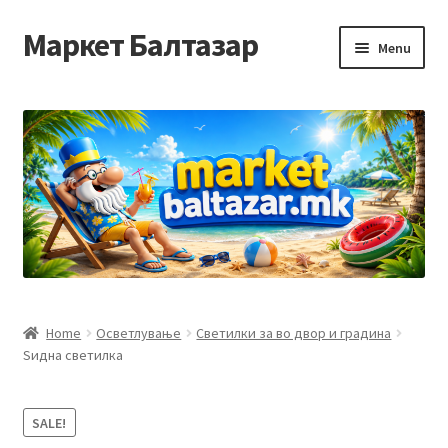
Маркет Балтазар
Skip
Skip
Menu
to
to
navigation
content
Home
Checkout
Homepage
Privacy Policy
Достава и начин на плаќање
Home
Осветлување
Светилки за во двор и градина
Ѕидна светилка
Контакт
Корисничка подршка
SALE!