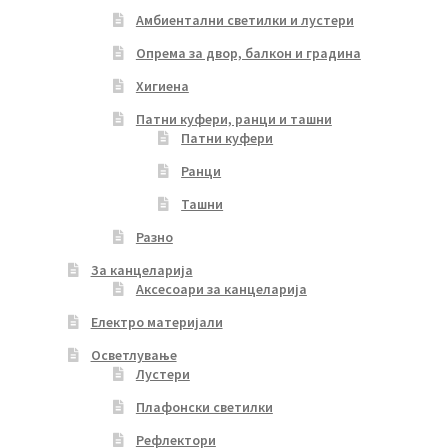
Амбиентални светилки и лустери
Опрема за двор, балкон и градина
Хигиена
Патни куфери, ранци и ташни
Патни куфери
Ранци
Ташни
Разно
За канцеларија
Аксесоари за канцеларија
Електро материјали
Осветлување
Лустери
Плафонски светилки
Рефлектори