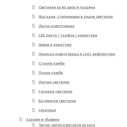
Светилки за во двор и градина
Фасадни, степенишни и ѕидни светилки
Диско осветлување
LED ленти / трафоа / конектори
Цевки и арматури
Линиско осветлување и спот рефлектори
Столни ламби
Подни ламби
Улични светилки
Соларни светилки
Батериски светилки
Сијалици
Здравје и убавина
Четки, пегли и виткачи за коса