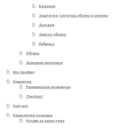
Бањарки
Заштитна тактичка облека и опрема
Дуксери
Зимска облека
Ќебенца
Обувки
Домашни миленици
Мој профил
Кошничка
Резервирани производи
Checkout
Контакт
Корисничка подршка
Услови за користење