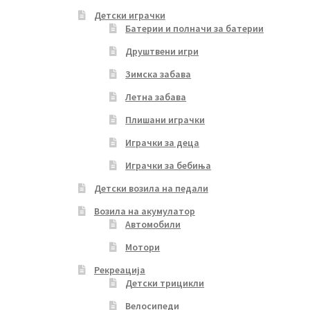
Детски играчки
Батерии и полначи за батерии
Друштвени игри
Зимска забава
Летна забава
Плишани играчки
Играчки за деца
Играчки за бебиња
Детски возила на педали
Возила на акумулатор
Автомобили
Мотори
Рекреација
Детски трицикли
Велосипеди