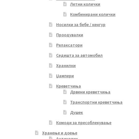
Летни колички
Комбинирани колички
Носилки за бебе / кенгур
Проодувалки
Релаксатори
Седишта за автомобил
Хранилки
Џампери
Креветчиња
Дрвени креветчиња
Транспортни креветчиња
Душек
Комоди за пресоблекување
Хранење и доење
Антиколик