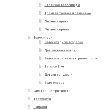
Статични велосипеди
Траки за трчање и пешачење
Фитнес справи
Фитнес опрема
Велосипеди
Велосипеди за возрасни
Детски велосипеди
Велосипеди на електричен погон
Balance Bike
Детски трицикли
Вело опрема
Електрични тротинети
Тротинети
Скироли