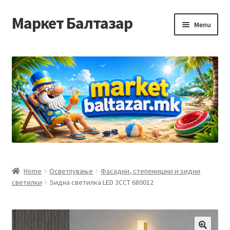
Маркет Балтазар
Skip
Skip
Menu
to
to
navigation
content
Home
Checkout
Homepage
Privacy Policy
Достава и начин на плаќање
Home
Осветлување
Фасадни, степенишни и ѕидни
светилки
Ѕидна светилка LED 3CCT 680012
Контакт
Корисничка подршка