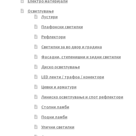
Електро материјали
Осветлување
Лустери
Плафонски светилки
Рефлектори
Светилки за во двор и градина
Фасадни, степенишни и ѕидни светилки
Диско осветлување
LED ленти / трафоа / конектори
Цевки и арматури
Линиско осветлување и спот рефлектори
Столни ламби
Подни ламби
Улични светилки