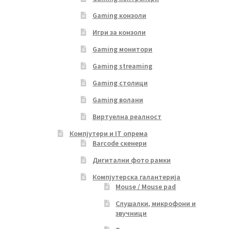
Gaming конзоли
Игри за конзоли
Gaming монитори
Gaming streaming
Gaming столици
Gaming волани
Виртуелна реалност
Компјутери и IT опрема
Barcode скенери
Дигитални фото рамки
Компјутерска галантерија
Mouse / Mouse pad
Слушалки, микрофони и
звучници