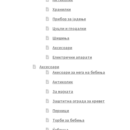
Хранилки
Прибор за јадење
Цуцли и глодалки
Шишиња
Аксесоари
Електрични апарати
Аксесоари
Акесоари за нега на бебиња
Антиколик
За мајката
Заштитна ограда за кревет
Перници
Торби за бебиња
Ќебенца