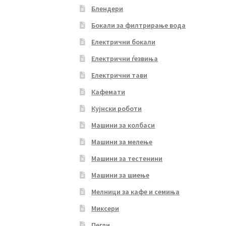
Блендери
Бокали за филтрирање вода
Електрични бокали
Електрични ѓезвиња
Електрични тави
Кафемати
Кујнски роботи
Машини за колбаси
Машини за мелење
Машини за тестенини
Машини за шиење
Мелници за кафе и семиња
Миксери
Пегли