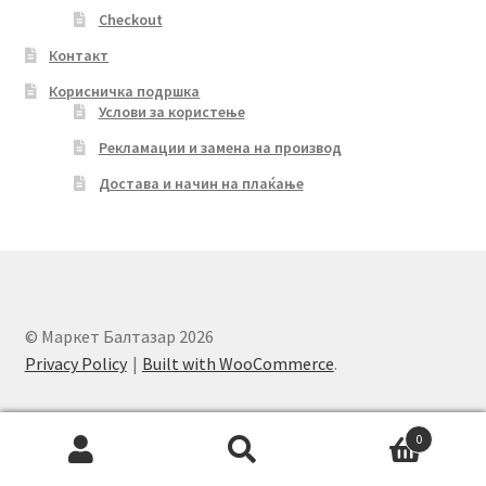
Checkout
Контакт
Корисничка подршка
Услови за користење
Рекламации и замена на производ
Достава и начин на плаќање
© Маркет Балтазар 2026
Privacy Policy
Built with WooCommerce
.
0
Search
Search