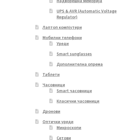
Надворешна меморија
UPS & AVR (Automatic Voltage
Regulator)
Лаптоп компјутери
Мобилни телефони
Уреди
Smart sunglasses
Дополнителна опрема
Таблети
Часовници
Smart часовници
Класични часовници
Дронови
Оптички уреди
Микроскопи
Сетови