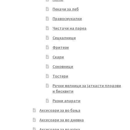
Пекачи за леб
Правосмукалки
Чистачи на пареа
Сецкалници
Фритези
Скари
Соковници
Тостери
Рачни мелници за јаткасти плодови
и бисквити
Разни апарати
Аксесоари за во бања
Аксесоари за во дневна
Аксесоари за во кујна