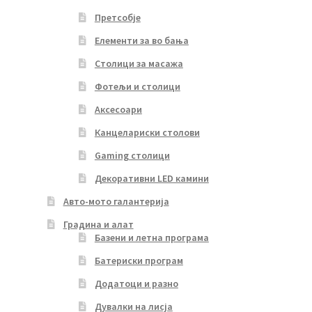
Претсобје
Елементи за во бања
Столици за масажа
Фотељи и столици
Аксесоари
Канцелариски столови
Gaming столици
Декоративни LED камини
Авто-мото галантерија
Градина и алат
Базени и летна програма
Батериски програм
Додатоци и разно
Дувалки на лисја