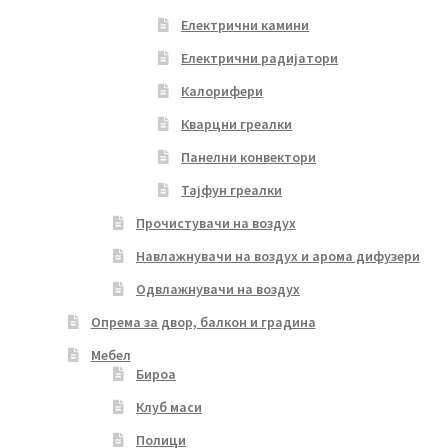
Електрични камини
Електрични радијатори
Калорифери
Кварцни греалки
Панелни конвектори
Тајфун греалки
Прочистувачи на воздух
Навлажнувачи на воздух и арома дифузери
Одвлажнувачи на воздух
Опрема за двор, балкон и градина
Мебел
Бироа
Клуб маси
Полици