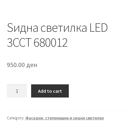
Ѕидна светилка LED
3CCT 680012
950.00
ден
Ѕидна
Add to cart
светилка
LED
3CCT
680012
Category:
Фасадни, степенишни и ѕидни светилки
quantity