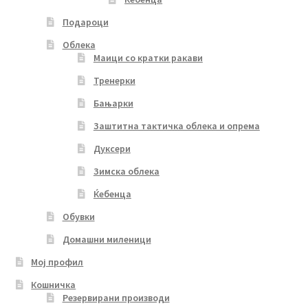
Подароци
Облека
Маици со кратки ракави
Тренерки
Бањарки
Заштитна тактичка облека и опрема
Дуксери
Зимска облека
Ќебенца
Обувки
Домашни миленици
Мој профил
Кошничка
Резервирани производи