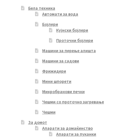
Бела техника
Автомати за вода
Бојлери
Кујнски бојлери
Проточни бојлери
Машини за перење алишта
Машини за садови
Фрижидери
Мини шпорети
Микробранови печки
Чешми со проточно загревање
Чешми
За домот
Апарати за домаќинство
Апарати за пуканки