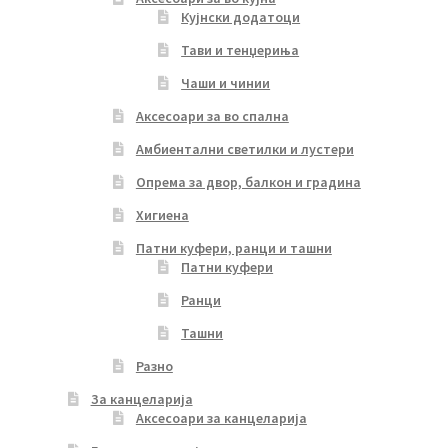
Кујнски додатоци
Тави и тенџериња
Чаши и чинии
Аксесоари за во спална
Амбиентални светилки и лустери
Опрема за двор, балкон и градина
Хигиена
Патни куфери, ранци и ташни
Патни куфери
Ранци
Ташни
Разно
За канцеларија
Аксесоари за канцеларија