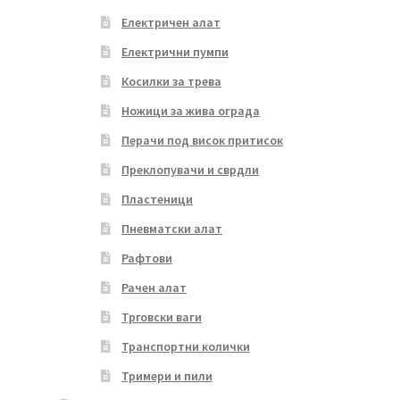
Електричен алат
Електрични пумпи
Косилки за трева
Ножици за жива ограда
Перачи под висок притисок
Преклопувачи и сврдли
Пластеници
Пневматски алат
Рафтови
Рачен алат
Трговски ваги
Транспортни колички
Тримери и пили