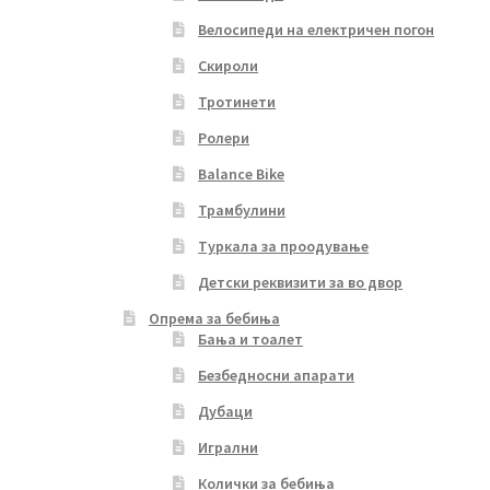
Велосипеди на електричен погон
Скироли
Тротинети
Ролери
Balance Bike
Трамбулини
Туркала за проодување
Детски реквизити за во двор
Опрема за бебиња
Бања и тоалет
Безбедносни апарати
Дубаци
Игрални
Колички за бебиња