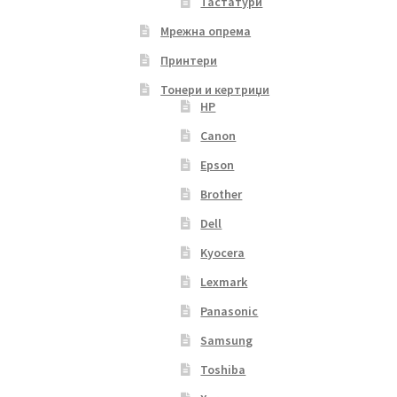
Тастатури
Мрежна опрема
Принтери
Тонери и кертриџи
HP
Canon
Epson
Brother
Dell
Kyocera
Lexmark
Panasonic
Samsung
Toshiba