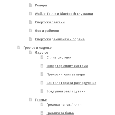
Ролери
Walkie-Talkie и Bluetooth слушалки
Спортски стегачи
Лов и риболов
Спортски реквизити и опрема
Греење и ладење
Ладење
Сплит системи
Инвертер сплит системи
Преносни климатизери
Вентилатори за разладување
Воздушни разладувачи
Греење
Греалки на гас / плин
Греалки за бања