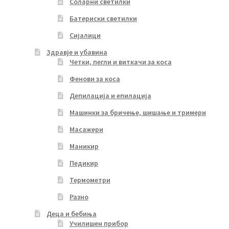
Соларни светилки
Батериски светилки
Сијалици
Здравје и убавина
Четки, пегли и виткачи за коса
Фенови за коса
Депилација и епилација
Машинки за бричење, шишање и тримери
Масажери
Маникир
Педикир
Термометри
Разно
Деца и бебиња
Училишен прибор