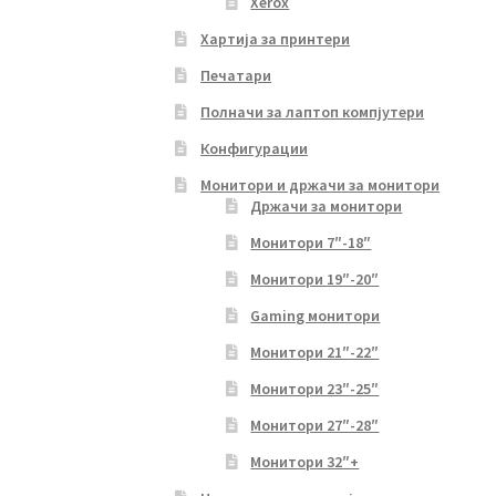
Xerox
Хартија за принтери
Печатари
Полначи за лаптоп компјутери
Конфигурации
Монитори и држачи за монитори
Држачи за монитори
Монитори 7″-18″
Монитори 19″-20″
Gaming монитори
Монитори 21″-22″
Монитори 23″-25″
Монитори 27″-28″
Монитори 32″+