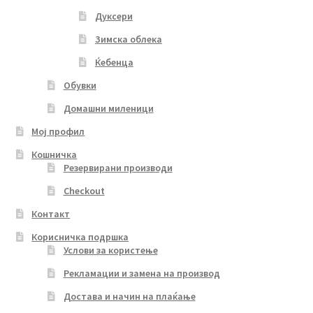
Дуксери
Зимска облека
Ќебенца
Обувки
Домашни миленици
Мој профил
Кошничка
Резервирани производи
Checkout
Контакт
Корисничка подршка
Услови за користење
Рекламации и замена на производ
Достава и начин на плаќање