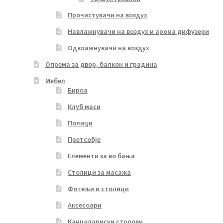
Прочистувачи на воздух
Навлажнувачи на воздух и арома дифузери
Одвлажнувачи на воздух
Опрема за двор, балкон и градина
Мебел
Бироа
Клуб маси
Полици
Претсобје
Елементи за во бања
Столици за масажа
Фотељи и столици
Аксесоари
Канцелариски столови