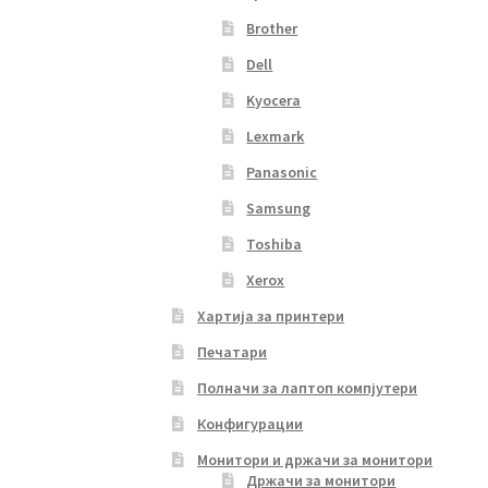
Brother
Dell
Kyocera
Lexmark
Panasonic
Samsung
Toshiba
Xerox
Хартија за принтери
Печатари
Полначи за лаптоп компјутери
Конфигурации
Монитори и држачи за монитори
Држачи за монитори