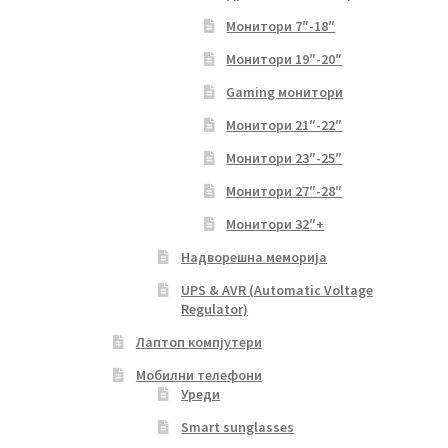
Монитори 7″-18″
Монитори 19″-20″
Gaming монитори
Монитори 21″-22″
Монитори 23″-25″
Монитори 27″-28″
Монитори 32″+
Надворешна меморија
UPS & AVR (Automatic Voltage
Regulator)
Лаптоп компјутери
Мобилни телефони
Уреди
Smart sunglasses