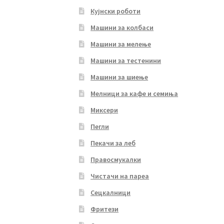
Кујнски роботи
Машини за колбаси
Машини за мелење
Машини за тестенини
Машини за шиење
Мелници за кафе и семиња
Миксери
Пегли
Пекачи за леб
Правосмукалки
Чистачи на пареа
Сецкалници
Фритези