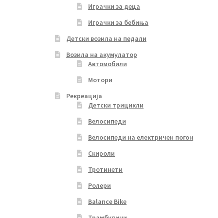
Играчки за деца
Играчки за бебиња
Детски возила на педали
Возила на акумулатор
Автомобили
Мотори
Рекреација
Детски трицикли
Велосипеди
Велосипеди на електричен погон
Скироли
Тротинети
Ролери
Balance Bike
Трамбулини