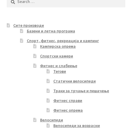
for:
Сите производи
Базени и летна програма
Спорт, фитнес, рекреација и кампинг
Камперска опрема
Спортски камери
Фитнес и слабеење
Тегови
Статични велосипеди
Траки за трчање и пешачење
Фитнес справи
Фитнес опрема
Велосипеди
Велосипеди за возрасни