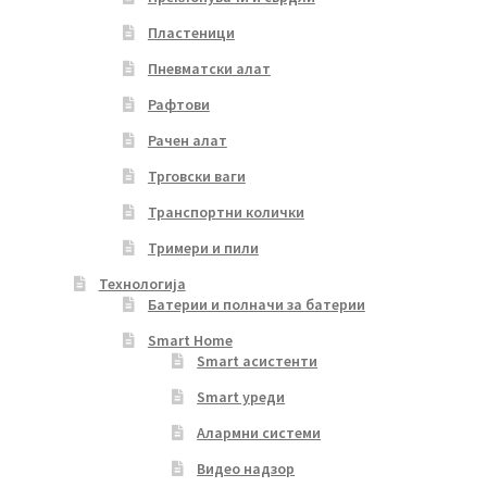
Пластеници
Пневматски алат
Рафтови
Рачен алат
Трговски ваги
Транспортни колички
Тримери и пили
Технологија
Батерии и полначи за батерии
Smart Home
Smart асистенти
Smart уреди
Алармни системи
Видео надзор