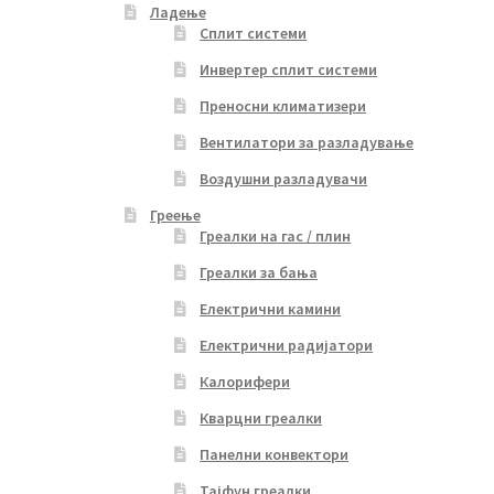
Ладење
Сплит системи
Инвертер сплит системи
Преносни климатизери
Вентилатори за разладување
Воздушни разладувачи
Греење
Греалки на гас / плин
Греалки за бања
Електрични камини
Електрични радијатори
Калорифери
Кварцни греалки
Панелни конвектори
Тајфун греалки