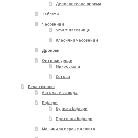
Дополнителна опрема
Таблети
Часовници
Smart часовници
Класични часовници
Дронови
Оптички уреди
Микроскопи
Сетови
Бела техника
Автомати за вода
Бојлери
Кујнски бојлери
Проточни бојлери
Машини за перење алишта