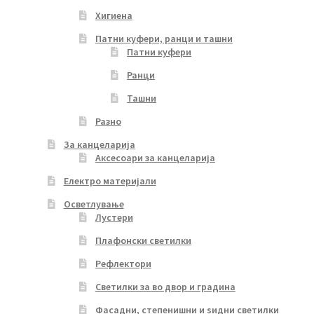
Хигиена
Патни куфери, ранци и ташни
Патни куфери
Ранци
Ташни
Разно
За канцеларија
Аксесоари за канцеларија
Електро материјали
Осветлување
Лустери
Плафонски светилки
Рефлектори
Светилки за во двор и градина
Фасадни, степенишни и ѕидни светилки