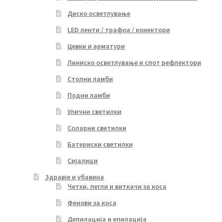
Диско осветлување
LED ленти / трафоа / конектори
Цевки и арматури
Линиско осветлување и спот рефлектори
Столни ламби
Подни ламби
Улични светилки
Соларни светилки
Батериски светилки
Сијалици
Здравје и убавина
Четки, пегли и виткачи за коса
Фенови за коса
Депилација и епилација