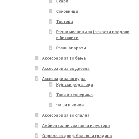
Скари
Соковници
Тостери
Рачни мелници за јаткасти плодови
и бисквити
Разни апарати
Аксесоари за во бања
Аксесоари за во дневна
Аксесоари за во кујна
Кујнски додатоци
Тави и тенџериња
Чаши и чинии
Аксесоари за во спална
Амбиентални светилки и лустери
Опрема за двор, балкон и градина