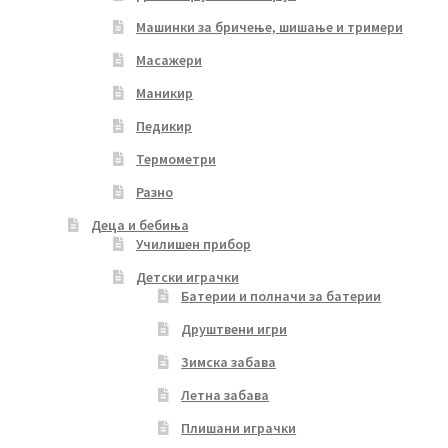
Машинки за бричење, шишање и тримери
Масажери
Маникир
Педикир
Термометри
Разно
Деца и бебиња
Училишен прибор
Детски играчки
Батерии и полначи за батерии
Друштвени игри
Зимска забава
Летна забава
Плишани играчки