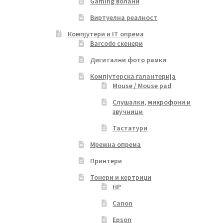
Gaming волани
Виртуелна реалност
Компјутери и IT опрема
Barcode скенери
Дигитални фото рамки
Компјутерска галантерија
Mouse / Mouse pad
Слушалки, микрофони и
звучници
Тастатури
Мрежна опрема
Принтери
Тонери и кертриџи
HP
Canon
Epson