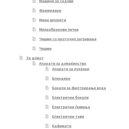
Машини за садови
Фрижидери
Мини шпорети
Микробранови печки
Чешми со проточно загревање
Чешми
За домот
Апарати за домаќинство
Апарати за пуканки
Блендери
Бокали за филтрирање вода
Електрични бокали
Електрични ѓезвиња
Електрични тави
Кафемати