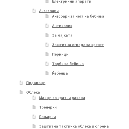
Електрични апарати
Аксесоари
Акесоари за нега на бебиња
Антиколик
За мајката
Заштитна ограда за кревет
Перници
Торби за бебиња
Ќебенца
Подароци
Облека
Маици со кратки ракави
Тренерки
Бањарки
Заштитна тактичка облека и опрема