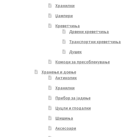
Хранилки
Џампери
Креветчиња
Дрвени креветчиња
Транспортни креветчиња
Душек
Комоди за пресоблекување
Хранење и доење
Антиколик
Хранилки
Прибор за јадење
Цуцли и глодалки
Шишиња
Аксесоари