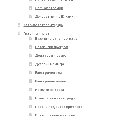
Gaming столици
Декоративни LED камини
Авто-мото галантерија
Градина и алат
Базени и летна програма
Батериски програм
Додатоци и разно
Дувалки на лисја
Електричен алат
Електрични пумпи
Косилки за трева
Ножици за жива ограда
Перачи под висок притисок
Преклопувачи и сврдли