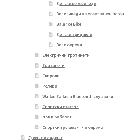
Детски велосипеди
Велосипеди на електричен погон
Balance Bike
Детски трицикли
Вело опрема
Електрични тротинети
Тротинети
Скироли
Ролери
Walkie-Talkie и Bluetooth слушалки
Спортски стегачи
Лов и риболов
Спортски реквизити и опрема
Греење и ладење