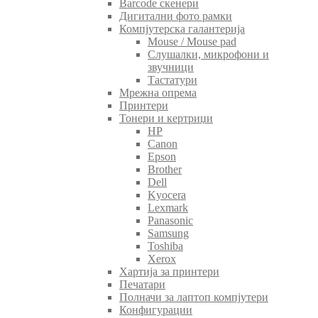
Barcode скенери
Дигитални фото рамки
Компјутерска галантерија
Mouse / Mouse pad
Слушалки, микрофони и
звучници
Тастатури
Мрежна опрема
Принтери
Тонери и кертриџи
HP
Canon
Epson
Brother
Dell
Kyocera
Lexmark
Panasonic
Samsung
Toshiba
Xerox
Хартија за принтери
Печатари
Полначи за лаптоп компјутери
Конфигурации