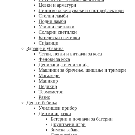
Цевки и арматури
Линиско осветлување и спот рефлектори
Столни ламби
Подни ламби
Улични светилки
Соларни светилки
Батериски светилки
Сијалици
Здравје и убавина
Четки, пегли и виткачи за коса
Фенови за коса
Депилација и епилација
Машинки за бричење, шишање и тримери
Масажери
Маникир
Педикир
Термометри
Разно
Деца и бебиња
Училишен прибор
Детски играчки
Батерии и полначи за батерии
Друштвени игри
Зимска забава