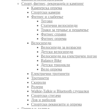
Спорт, фитнес, рекреација и кампинг
Камперска опрема
Спортски камери
Фитнес и слабеење
Тегови
Статични велосипеди
Траки за трчање и пешачење
Фитнес справи
Фитнес опрема
Велосипеди
Велосипеди за возрасни
Детски велосипеди
Велосипеди на електричен погон
Balance Bike
Детски трицикли
Вело опрема
Електрични тротинети
Тротинети
Скироли
Ролери
Walkie-Talkie и Bluetooth слушалки
Спортски стегачи
Лов и риболов
Спортски реквизити и опрема
Греење и ладење