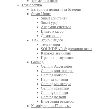
Тримери и пили
Технологија
Батерии и полначи за батерии
Smart Home
Smart асистенти
Smart уреди
Алармни системи
Видео надзор
Домофонија
ТВ / Аудио / Видео
Телевизори
SOUNDBAR & домашни кина
Караоке звучници
Преносни звучници
Gaming
Gaming Accessories
Gaming контролери
Gaming конзоли
Игри за конзоли
Gaming монитори
Gaming streaming
Gaming столици
Gaming волани
Виртуелна реалност
Компјутери и IT опрема