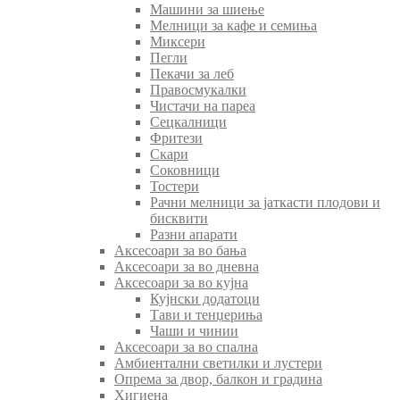
Машини за шиење
Мелници за кафе и семиња
Миксери
Пегли
Пекачи за леб
Правосмукалки
Чистачи на пареа
Сецкалници
Фритези
Скари
Соковници
Тостери
Рачни мелници за јаткасти плодови и
бисквити
Разни апарати
Аксесоари за во бања
Аксесоари за во дневна
Аксесоари за во кујна
Кујнски додатоци
Тави и тенџериња
Чаши и чинии
Аксесоари за во спална
Амбиентални светилки и лустери
Опрема за двор, балкон и градина
Хигиена