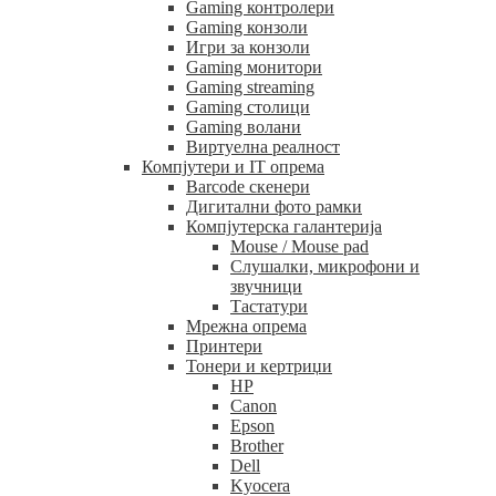
Gaming контролери
Gaming конзоли
Игри за конзоли
Gaming монитори
Gaming streaming
Gaming столици
Gaming волани
Виртуелна реалност
Компјутери и IT опрема
Barcode скенери
Дигитални фото рамки
Компјутерска галантерија
Mouse / Mouse pad
Слушалки, микрофони и
звучници
Тастатури
Мрежна опрема
Принтери
Тонери и кертриџи
HP
Canon
Epson
Brother
Dell
Kyocera