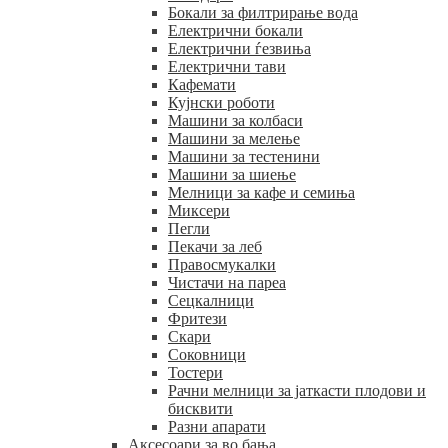
Бокали за филтрирање вода
Електрични бокали
Електрични ѓезвиња
Електрични тави
Кафемати
Кујнски роботи
Машини за колбаси
Машини за мелење
Машини за тестенини
Машини за шиење
Мелници за кафе и семиња
Миксери
Пегли
Пекачи за леб
Правосмукалки
Чистачи на пареа
Сецкалници
Фритези
Скари
Соковници
Тостери
Рачни мелници за јаткасти плодови и
бисквити
Разни апарати
Аксесоари за во бања