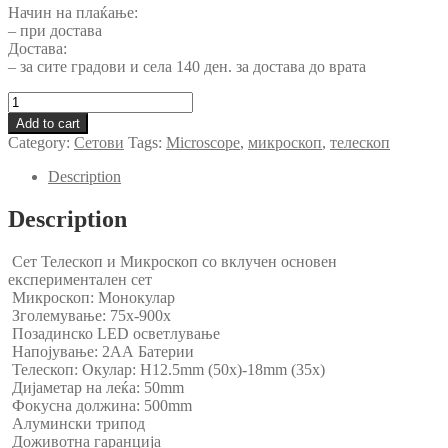
Начин на плаќање:
– при достава
Достава:
– за сите градови и села 140 ден. за достава до врата
Сет
Levenhuk
Add to cart
LabZZ
Category:
Сетови
Tags:
Microscope
,
микроскоп
,
телескоп
MT2
Microscope
Description
&
Telescope
Description
Kit
69299
Сет Телескоп и Микроскоп со вклучен основен
quantity
експериментален сет
Микроскоп: Монокулар
Зголемување: 75х-900х
Позадинско LED осветлување
Напојување: 2АА Батерии
Телескоп: Окулар: H12.5mm (50x)-18mm (35x)
Дијаметар на леќа: 50mm
Фокусна должина: 500mm
Алумински трипод
Доживотна гаранција