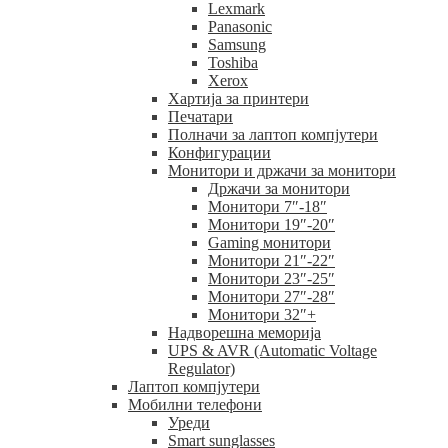
Lexmark
Panasonic
Samsung
Toshiba
Xerox
Хартија за принтери
Печатари
Полначи за лаптоп компјутери
Конфигурации
Монитори и држачи за монитори
Држачи за монитори
Монитори 7″-18″
Монитори 19″-20″
Gaming монитори
Монитори 21″-22″
Монитори 23″-25″
Монитори 27″-28″
Монитори 32″+
Надворешна меморија
UPS & AVR (Automatic Voltage
Regulator)
Лаптоп компјутери
Мобилни телефони
Уреди
Smart sunglasses