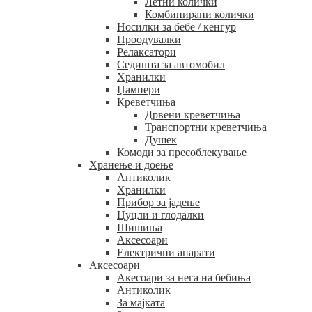
Летни колички
Комбинирани колички
Носилки за бебе / кенгур
Проодувалки
Релаксатори
Седишта за автомобил
Хранилки
Џампери
Креветчиња
Дрвени креветчиња
Транспортни креветчиња
Душек
Комоди за пресоблекување
Хранење и доење
Антиколик
Хранилки
Прибор за јадење
Цуцли и глодалки
Шишиња
Аксесоари
Електрични апарати
Аксесоари
Акесоари за нега на бебиња
Антиколик
За мајката