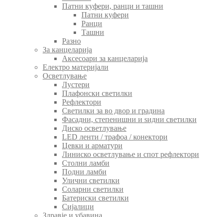
Патни куфери, ранци и ташни
Патни куфери
Ранци
Ташни
Разно
За канцеларија
Аксесоари за канцеларија
Електро материјали
Осветлување
Лустери
Плафонски светилки
Рефлектори
Светилки за во двор и градина
Фасадни, степенишни и ѕидни светилки
Диско осветлување
LED ленти / трафоа / конектори
Цевки и арматури
Линиско осветлување и спот рефлектори
Столни ламби
Подни ламби
Улични светилки
Соларни светилки
Батериски светилки
Сијалици
Здравје и убавина