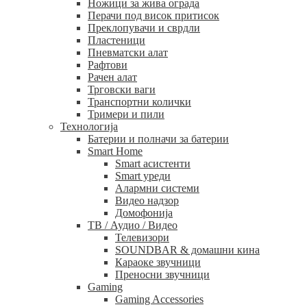
Ножици за жива ограда
Перачи под висок притисок
Преклопувачи и сврдли
Пластеници
Пневматски алат
Рафтови
Рачен алат
Трговски ваги
Транспортни колички
Тримери и пили
Технологија
Батерии и полначи за батерии
Smart Home
Smart асистенти
Smart уреди
Алармни системи
Видео надзор
Домофонија
ТВ / Аудио / Видео
Телевизори
SOUNDBAR & домашни кина
Караоке звучници
Преносни звучници
Gaming
Gaming Accessories