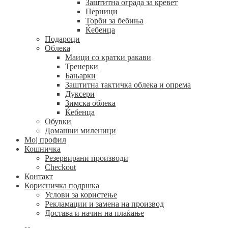
Заштитна ограда за кревет
Перници
Торби за бебиња
Ќебенца
Подароци
Облека
Маици со кратки ракави
Тренерки
Бањарки
Заштитна тактичка облека и опрема
Дуксери
Зимска облека
Ќебенца
Обувки
Домашни миленици
Мој профил
Кошничка
Резервирани производи
Checkout
Контакт
Корисничка подршка
Услови за користење
Рекламации и замена на производ
Достава и начин на плаќање