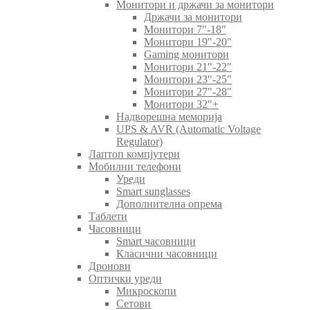
Монитори и држачи за монитори
Држачи за монитори
Монитори 7″-18″
Монитори 19″-20″
Gaming монитори
Монитори 21″-22″
Монитори 23″-25″
Монитори 27″-28″
Монитори 32″+
Надворешна меморија
UPS & AVR (Automatic Voltage
Regulator)
Лаптоп компјутери
Мобилни телефони
Уреди
Smart sunglasses
Дополнителна опрема
Таблети
Часовници
Smart часовници
Класични часовници
Дронови
Оптички уреди
Микроскопи
Сетови