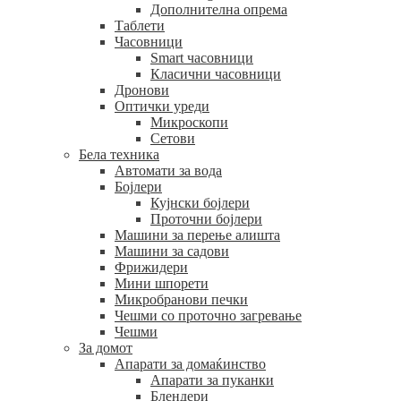
Дополнителна опрема
Таблети
Часовници
Smart часовници
Класични часовници
Дронови
Оптички уреди
Микроскопи
Сетови
Бела техника
Автомати за вода
Бојлери
Кујнски бојлери
Проточни бојлери
Машини за перење алишта
Машини за садови
Фрижидери
Мини шпорети
Микробранови печки
Чешми со проточно загревање
Чешми
За домот
Апарати за домаќинство
Апарати за пуканки
Блендери