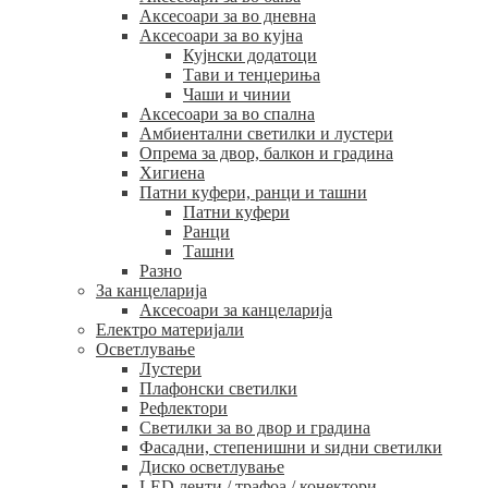
Аксесоари за во дневна
Аксесоари за во кујна
Кујнски додатоци
Тави и тенџериња
Чаши и чинии
Аксесоари за во спална
Амбиентални светилки и лустери
Опрема за двор, балкон и градина
Хигиена
Патни куфери, ранци и ташни
Патни куфери
Ранци
Ташни
Разно
За канцеларија
Аксесоари за канцеларија
Електро материјали
Осветлување
Лустери
Плафонски светилки
Рефлектори
Светилки за во двор и градина
Фасадни, степенишни и ѕидни светилки
Диско осветлување
LED ленти / трафоа / конектори