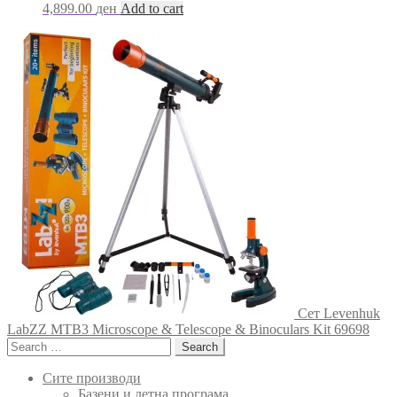
4,899.00
ден
Add to cart
Сет Levenhuk
LabZZ MTB3 Microscope & Telescope & Binoculars Kit 69698
Search
for:
Сите производи
Базени и летна програма