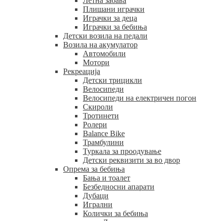
Летна забава
Плишани играчки
Играчки за деца
Играчки за бебиња
Детски возила на педали
Возила на акумулатор
Автомобили
Мотори
Рекреација
Детски трицикли
Велосипеди
Велосипеди на електричен погон
Скироли
Тротинети
Ролери
Balance Bike
Трамбулини
Туркала за проодување
Детски реквизити за во двор
Опрема за бебиња
Бања и тоалет
Безбедносни апарати
Дубаци
Игрални
Колички за бебиња