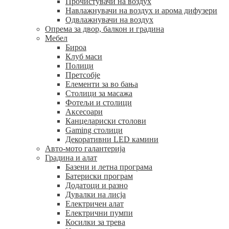
Прочистувачи на воздух
Навлажнувачи на воздух и арома дифузери
Одвлажнувачи на воздух
Опрема за двор, балкон и градина
Мебел
Бироа
Клуб маси
Полици
Претсобје
Елементи за во бања
Столици за масажа
Фотељи и столици
Аксесоари
Канцелариски столови
Gaming столици
Декоративни LED камини
Авто-мото галантерија
Градина и алат
Базени и летна програма
Батериски програм
Додатоци и разно
Дувалки на лисја
Електричен алат
Електрични пумпи
Косилки за трева