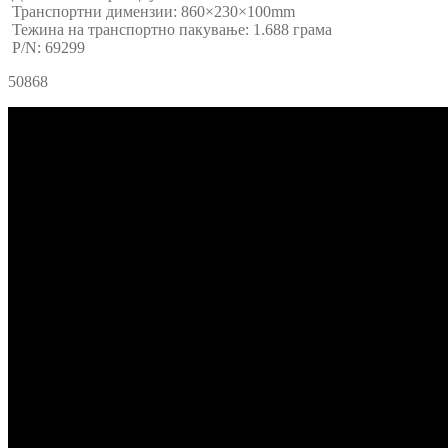
Транспортни димензии: 860×230×100mm
Тежина на транспортно пакување: 1.688 грама
P/N: 69299
50868