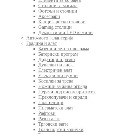
Елементи за во бања
Столици за масажа
Фотељи и столици
Аксесоари
Канцелариски столови
Gaming столици
Декоративни LED камини
Авто-мото галантерија
Градина и алат
Базени и летна програма
Батериски програм
Додатоци и разно
Дувалки на лисја
Електричен алат
Електрични пумпи
Косилки за трева
Ножици за жива ограда
Перачи под висок притисок
Преклопувачи и сврдли
Пластеници
Пневматски алат
Рафтови
Рачен алат
Трговски ваги
Транспортни колички