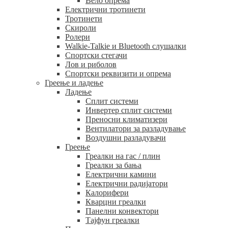
Вело опрема
Електрични тротинети
Тротинети
Скироли
Ролери
Walkie-Talkie и Bluetooth слушалки
Спортски стегачи
Лов и риболов
Спортски реквизити и опрема
Греење и ладење
Ладење
Сплит системи
Инвертер сплит системи
Преносни климатизери
Вентилатори за разладување
Воздушни разладувачи
Греење
Греалки на гас / плин
Греалки за бања
Електрични камини
Електрични радијатори
Калорифери
Кварцни греалки
Панелни конвектори
Тајфун греалки