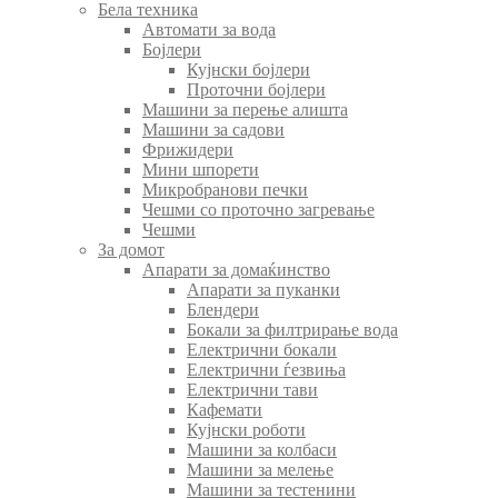
Бела техника
Автомати за вода
Бојлери
Кујнски бојлери
Проточни бојлери
Машини за перење алишта
Машини за садови
Фрижидери
Мини шпорети
Микробранови печки
Чешми со проточно загревање
Чешми
За домот
Апарати за домаќинство
Апарати за пуканки
Блендери
Бокали за филтрирање вода
Електрични бокали
Електрични ѓезвиња
Електрични тави
Кафемати
Кујнски роботи
Машини за колбаси
Машини за мелење
Машини за тестенини