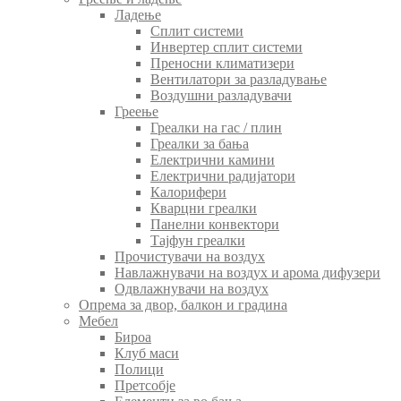
Ладење
Сплит системи
Инвертер сплит системи
Преносни климатизери
Вентилатори за разладување
Воздушни разладувачи
Греење
Греалки на гас / плин
Греалки за бања
Електрични камини
Електрични радијатори
Калорифери
Кварцни греалки
Панелни конвектори
Тајфун греалки
Прочистувачи на воздух
Навлажнувачи на воздух и арома дифузери
Одвлажнувачи на воздух
Опрема за двор, балкон и градина
Мебел
Бироа
Клуб маси
Полици
Претсобје