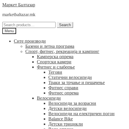
Skip
Skip
Маркет Балтазар
to
to
marketbaltazar.mk
navigation
content
Search
Search
for:
Menu
Сите производи
Базени и летна програма
Спорт, фитнес, рекреација и кампинг
Камперска опрема
Спортски камери
Фитнес и слабеење
Тегови
Статични велосипеди
Траки за трчање и пешачење
Фитнес справи
Фитнес опрема
Велосипеди
Велосипеди за возрасни
Детски велосипеди
Велосипеди на електричен погон
Balance Bike
Детски трицикли