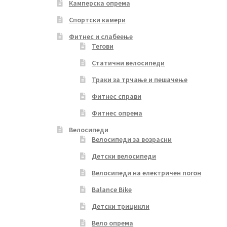
Камперска опрема
Спортски камери
Фитнес и слабеење
Тегови
Статични велосипеди
Траки за трчање и пешачење
Фитнес справи
Фитнес опрема
Велосипеди
Велосипеди за возрасни
Детски велосипеди
Велосипеди на електричен погон
Balance Bike
Детски трицикли
Вело опрема