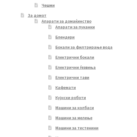
Чешми
За домот
Апарати за домаќинство
Апарати за пуканки
Блендери
Бокали за филтрирање вода
Електрични бокали
Електрични ѓезвиња
Електрични тави
Кафемати
Кујнски роботи
Машини за колбаси
Машини за мелење
Машини за тестенини