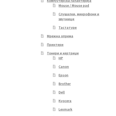
Компјутерска галантерија
Mouse / Mouse pad
Слушалки, микрофони и
звучници
Тастатури
Мрежна опрема
Принтери
Тонери и кертриџи
HP
Canon
Epson
Brother
Dell
Kyocera
Lexmark