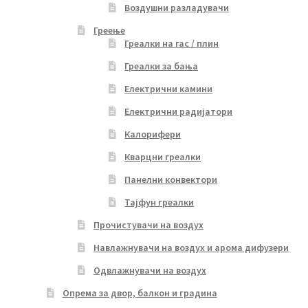
Воздушни разладувачи
Греење
Греалки на гас / плин
Греалки за бања
Електрични камини
Електрични радијатори
Калорифери
Кварцни греалки
Панелни конвектори
Тајфун греалки
Прочистувачи на воздух
Навлажнувачи на воздух и арома дифузери
Одвлажнувачи на воздух
Опрема за двор, балкон и градина