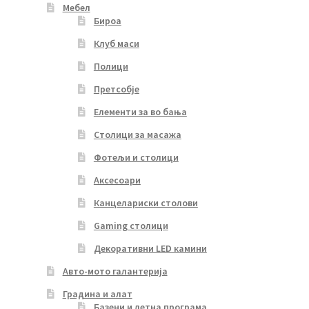
Мебел
Бироа
Клуб маси
Полици
Претсобје
Елементи за во бања
Столици за масажа
Фотељи и столици
Аксесоари
Канцелариски столови
Gaming столици
Декоративни LED камини
Авто-мото галантерија
Градина и алат
Базени и летна програма