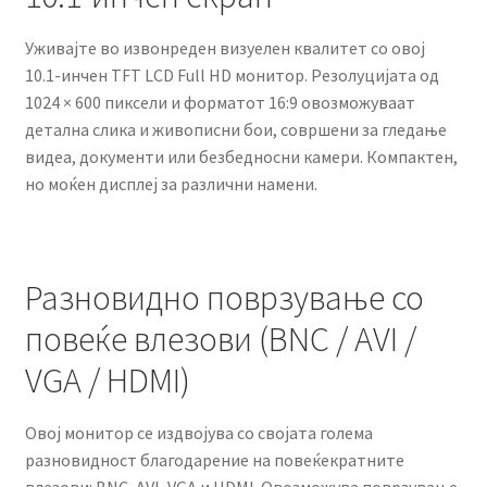
Уживајте во извонреден визуелен квалитет со овој
10.1-инчен TFT LCD Full HD монитор. Резолуцијата од
1024 × 600 пиксели и форматот 16:9 овозможуваат
детална слика и живописни бои, совршени за гледање
видеа, документи или безбедносни камери. Компактен,
но моќен дисплеј за различни намени.
Разновидно поврзување со
повеќе влезови (BNC / AVI /
VGA / HDMI)
Овој монитор се издвојува со својата голема
разновидност благодарение на повеќекратните