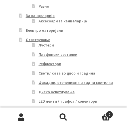
Разно
За канцеларија
Аксесоари за канцеларија
Електро материјали
Осветлување
Лустери
Плафонски светилки
Рефлектори
Светилки за во двор и градина
Фасадни, степенишни и ѕидни светилки
Диско осветлување
LED ленти / трафоа / конектори
Цевки и арматури
0
Линиско осветлување и спот рефлектори
Search
Search