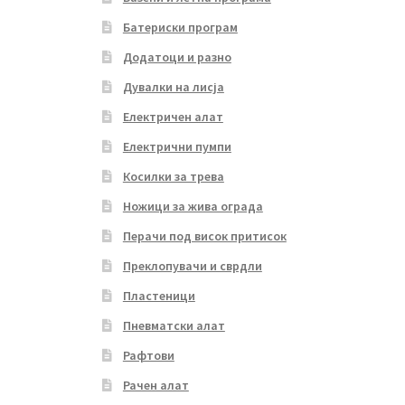
Батериски програм
Додатоци и разно
Дувалки на лисја
Електричен алат
Електрични пумпи
Косилки за трева
Ножици за жива ограда
Перачи под висок притисок
Преклопувачи и сврдли
Пластеници
Пневматски алат
Рафтови
Рачен алат