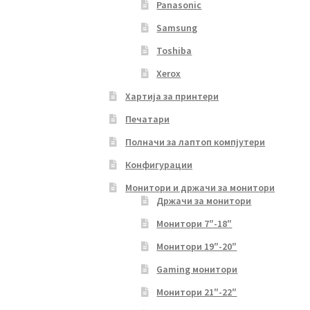
Panasonic
Samsung
Toshiba
Xerox
Хартија за принтери
Печатари
Полначи за лаптоп компјутери
Конфигурации
Монитори и држачи за монитори
Држачи за монитори
Монитори 7″-18″
Монитори 19″-20″
Gaming монитори
Монитори 21″-22″