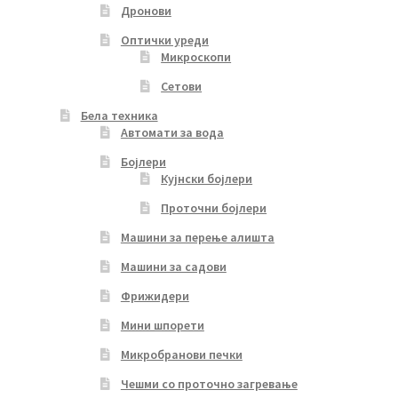
Дронови
Оптички уреди
Микроскопи
Сетови
Бела техника
Автомати за вода
Бојлери
Кујнски бојлери
Проточни бојлери
Машини за перење алишта
Машини за садови
Фрижидери
Мини шпорети
Микробранови печки
Чешми со проточно загревање