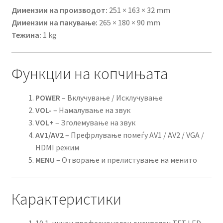
Димензии на производот:
251 × 163 × 32 mm
Димензии на пакување:
265 × 180 × 90 mm
Тежина:
1 kg
Функции на копчињата
POWER
– Вклучување / Исклучување
VOL-
– Намалување на звук
VOL+
– Зголемување на звук
AV1/AV2
– Префрлување помеѓу AV1 / AV2 / VGA /
HDMI режим
MENU
– Отворање и прелистување на менито
Карактеристики
10.1-инчен професионален дигитален TFT LED