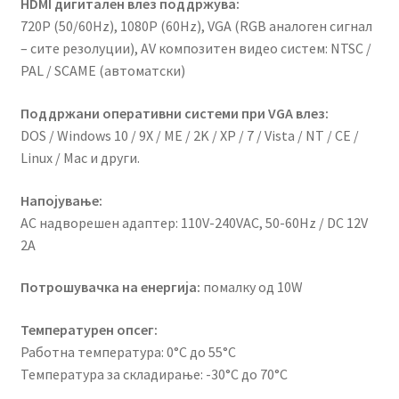
HDMI дигитален влез поддржува:
720P (50/60Hz), 1080P (60Hz), VGA (RGB аналоген сигнал
– сите резолуции), AV композитен видео систем: NTSC /
PAL / SCAME (автоматски)
Поддржани оперативни системи при VGA влез:
DOS / Windows 10 / 9X / ME / 2K / XP / 7 / Vista / NT / CE /
Linux / Mac и други.
Напојување:
AC надворешен адаптер: 110V-240VAC, 50-60Hz / DC 12V
2A
Потрошувачка на енергија:
помалку од 10W
Температурен опсег:
Работна температура: 0°C до 55°C
Температура за складирање: -30°C до 70°C