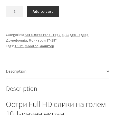
Monitor
Add to cart
10.1"
M15029-
1600
quantity
Categories:
Авто-мото галантерија
,
Видео надзор
,
Домофонија
,
Монитори 7"-18"
Tags:
10.1"
,
monitor
,
монитор
Description
Description
Остри Full HD слики на голем
10.1-инчен екран