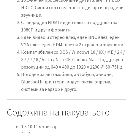
HD LCD монитор со елегантен дизајн и вградени
звучници.
Стандарден HDMI видео влез со поддршка за
1080P и други формати.
Еден видео и стерео влез, еден BNC влез, еден
VGA влез, еден HDMI влез и 2 вградени звучници.
Компатибилен со DOS / Windows 10 / 9X / ME / 2K /
XP / 7 / 8 / Vista / NT / CE / Linux / Mac. Поддржува
резолуции од 640 × 480 до 1920 × 1200 @ 60-75Hz.
Погоден за автомобили, автобуси, авиони,
Bluetooth принтери, индустриска опрема,
системи за надзор и друго.
Содржина на пакувањето
1 × 10.1″ монитор