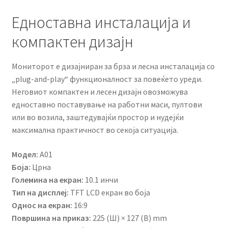
Едноставна инсталација и
компактен дизајн
Мониторот е дизајниран за брза и лесна инсталација со
„plug-and-play“ функционалност за повеќето уреди.
Неговиот компактен и лесен дизајн овозможува
едноставно поставување на работни маси, пултови
или во возила, заштедувајќи простор и нудејќи
максимална практичност во секоја ситуација.
Модел:
A01
Боја:
Црна
Големина на екран:
10.1 инчи
Тип на дисплеј:
TFT LCD екран во боја
Однос на екран:
16:9
Површина на приказ:
225 (Ш) × 127 (В) mm