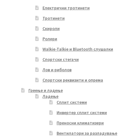
Електрични тротинети
Тротинети
Скироли
Ролери
Walkie-Talkie и Bluetooth слушалки
Спортски стегачи
Лов и риболов
Спортски реквизити и опрема
Греење и ладење
Ладење
Сплит системи
Инвертер сплит системи
Преносни климатизери
Вентилатори за разладување