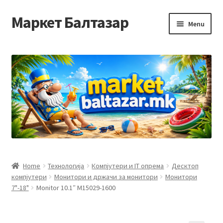
Маркет Балтазар
Skip
Skip
Menu
to
to
navigation
content
Home
Checkout
Homepage
Privacy Policy
Достава и начин на плаќање
Home
Технологија
Компјутери и IT опрема
Десктоп
компјутери
Монитори и држачи за монитори
Монитори
Контакт
7"-18"
Monitor 10.1″ M15029-1600
Корисничка подршка