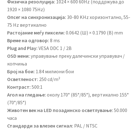
Физичка резолуција:
1024 × 600 60Hz (поддржува до
1920 × 1080 75Hz)
Опсег на синхронизација:
30-80 KHz хоризонтално, 55-
75 Hz вертикално
Растојание меѓу пиксели:
0.0642 (Ш) × 0.1790 (В) mm
Време на одговор:
8 ms
Plug and Play:
VESA DDC 1 / 2B
OSD мени:
управување преку далечински управувач /
копчиња
Број на бои:
1.84 милиони бои
Осветленост:
250 cd/m²
Контраст:
500:1
Агол на гледање:
околу 170° (85°/85°), вертикално 155°
(70°/85°)
Животен век на LED позадинско осветлување:
50.000
часа
Стандарди за влезен сигнал:
PAL / NTSC