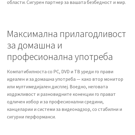
области. Сигурен партнер за вашата безбедност и мир.
Максимална прилагодливост
за домашна и
професионална употреба
Компатибилноста со PC, DVD и ТВ уреди го прави
идеален и за домашна употреба — како втор монитор
или мултимедијален дисплеј. Воедно, неговата
издржливост и разновидните конекции го прават
одличен избор и за професионални средини,
канцеларии и системи за видеонадзор, со стабилни и
сигурни перформанси.