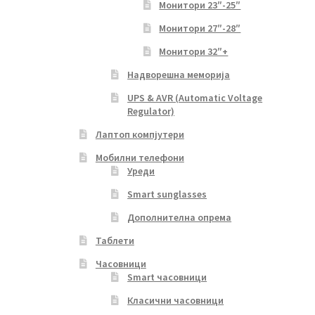
Монитори 23″-25″
Монитори 27″-28″
Монитори 32″+
Надворешна меморија
UPS & AVR (Automatic Voltage
Regulator)
Лаптоп компјутери
Мобилни телефони
Уреди
Smart sunglasses
Дополнителна опрема
Таблети
Часовници
Smart часовници
Класични часовници