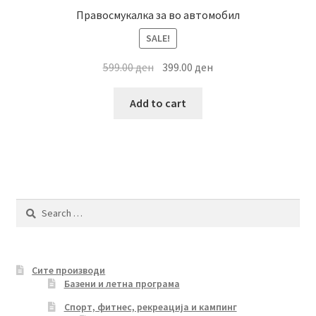
Правосмукалка за во автомобил
SALE!
Original
Current
599.00
ден
399.00
ден
price
price
was:
is:
Add to cart
599.00 ден.
399.00 ден.
Search
for:
Сите производи
Базени и летна програма
Спорт, фитнес, рекреација и кампинг