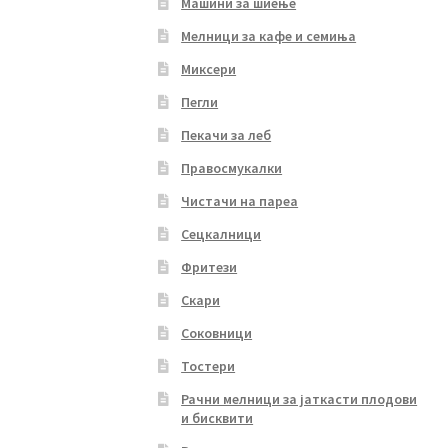
Машини за шиење
Мелници за кафе и семиња
Миксери
Пегли
Пекачи за леб
Правосмукалки
Чистачи на пареа
Сецкалници
Фритези
Скари
Соковници
Тостери
Рачни мелници за јаткасти плодови
и бисквити