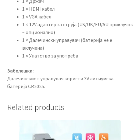
1 × Држач
1 × HDMI кабел
1 × VGA кабел
1 × 12V адаптер за струја (US/UK/EU/AU приклучок
– опционално)
1 × Далечински управувач (батерија не е
вклучена)
1 × Упатство за употреба
Забелешка:
Далечинскиот управувач користи 3V литиумска
батерија CR2025.
Related products