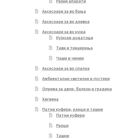
Разни апарати
Аксесоари за во бања
Аксесоари за во дневна
Аксесоари за во кујна
Кујнски додатоци
Тави и тенџериња
Чаши и чинии
Аксесоари за во спална
Амбиентални светилки и лустери
Опрема за двор, балкон и градина
Хигиена
Патни куфери, ранци и ташни
Патни куфери
Ранци
Ташни