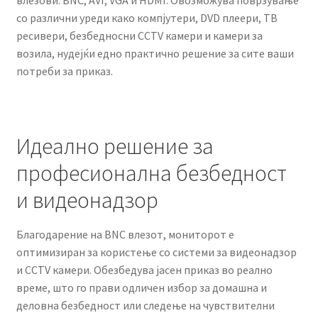
влезови: BNC, AVI, VGA и HDMI. Овозможува поврзување
со различни уреди како компјутери, DVD плеери, ТВ
ресивери, безбедносни CCTV камери и камери за
возила, нудејќи едно практично решение за сите ваши
потреби за приказ.
Идеално решение за
професионална безбедност
и видеонадзор
Благодарение на BNC влезот, мониторот е
оптимизиран за користење со системи за видеонадзор
и CCTV камери. Обезбедува јасен приказ во реално
време, што го прави одличен избор за домашна и
деловна безбедност или следење на чувствителни