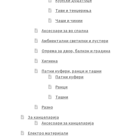
Кујнски додатоци
Тави и тенџериња
Чаши и чинии
Аксесоари за во спална
Амбиентални светилки и лустери
Опрема за двор, балкон и градина
Хигиена
Патни куфери, ранци и ташни
Патни куфери
Ранци
Ташни
Разно
За канцеларија
Аксесоари за канцеларија
Електро материјали