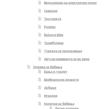
Велосипеди на електричен погон
Скироли
Тротинети
Ролери
Balance Bike
Трамбулини
Туркала за проодување
Детски реквизити за во двор
Опрема за бебиња
Бања и тоалет
Безбедносни апарати
Дубаци
Игрални
Колички за бебиња
Летни колички