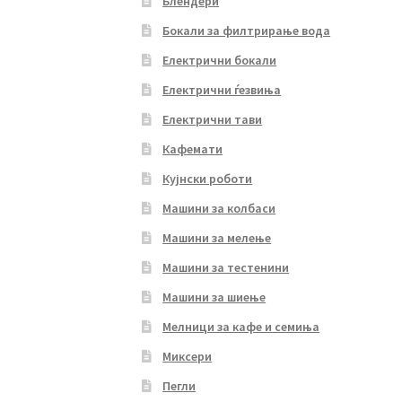
Блендери
Бокали за филтрирање вода
Електрични бокали
Електрични ѓезвиња
Електрични тави
Кафемати
Кујнски роботи
Машини за колбаси
Машини за мелење
Машини за тестенини
Машини за шиење
Мелници за кафе и семиња
Миксери
Пегли