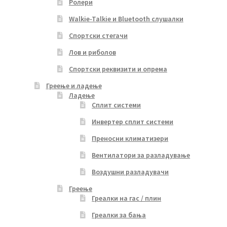
Ролери
Walkie-Talkie и Bluetooth слушалки
Спортски стегачи
Лов и риболов
Спортски реквизити и опрема
Греење и ладење
Ладење
Сплит системи
Инвертер сплит системи
Преносни климатизери
Вентилатори за разладување
Воздушни разладувачи
Греење
Греалки на гас / плин
Греалки за бања