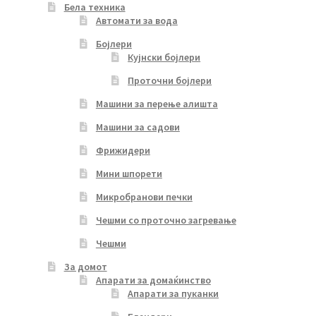
Бела техника
Автомати за вода
Бојлери
Кујнски бојлери
Проточни бојлери
Машини за перење алишта
Машини за садови
Фрижидери
Мини шпорети
Микробранови печки
Чешми со проточно загревање
Чешми
За домот
Апарати за домаќинство
Апарати за пуканки