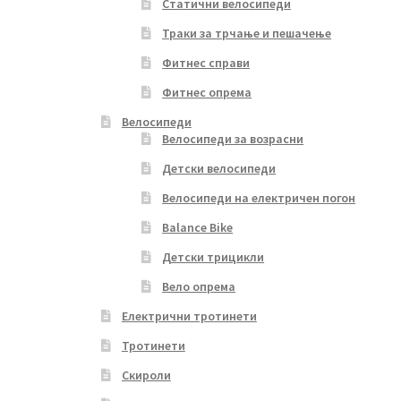
Статични велосипеди
Траки за трчање и пешачење
Фитнес справи
Фитнес опрема
Велосипеди
Велосипеди за возрасни
Детски велосипеди
Велосипеди на електричен погон
Balance Bike
Детски трицикли
Вело опрема
Електрични тротинети
Тротинети
Скироли