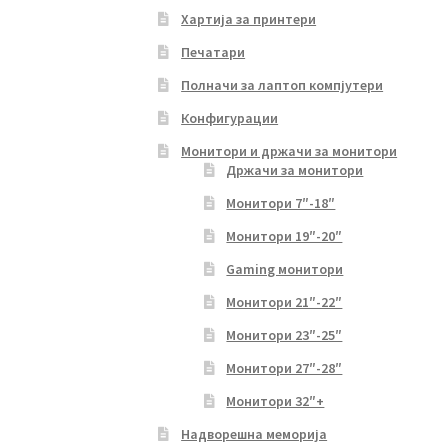
Хартија за принтери
Печатари
Полначи за лаптоп компјутери
Конфигурации
Монитори и држачи за монитори
Држачи за монитори
Монитори 7″-18″
Монитори 19″-20″
Gaming монитори
Монитори 21″-22″
Монитори 23″-25″
Монитори 27″-28″
Монитори 32″+
Надворешна меморија