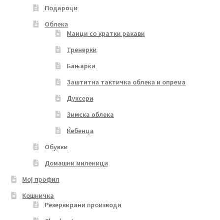
Подароци
Облека
Маици со кратки ракави
Тренерки
Бањарки
Заштитна тактичка облека и опрема
Дуксери
Зимска облека
Ќебенца
Обувки
Домашни миленици
Мој профил
Кошничка
Резервирани производи