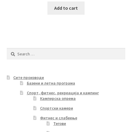
price
price
was:
is:
Add to cart
690.00 ден.
599.00 ден.
Search
for:
Сите производи
Базени и летна програма
Спорт, фитнес, рекреација и кампинг
Камперска опрема
Спортски камери
Фитнес и слабеење
Тегови