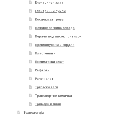
Електричен алат
Електрични пумпи
Косилки за трева
Ножици за жива ограда
Перачи под висок притисок
Преклопувачи и сврдли
Пластеници
Пневматски алат
Рафтови
Рачен алат
Трговски ваги
Транспортни колички
Тримери и пили
Технологија