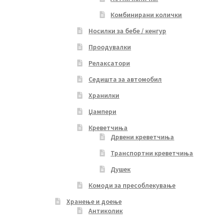
Комбинирани колички
Носилки за бебе / кенгур
Проодувалки
Релаксатори
Седишта за автомобил
Хранилки
Џампери
Креветчиња
Дрвени креветчиња
Транспортни креветчиња
Душек
Комоди за пресоблекување
Хранење и доење
Антиколик