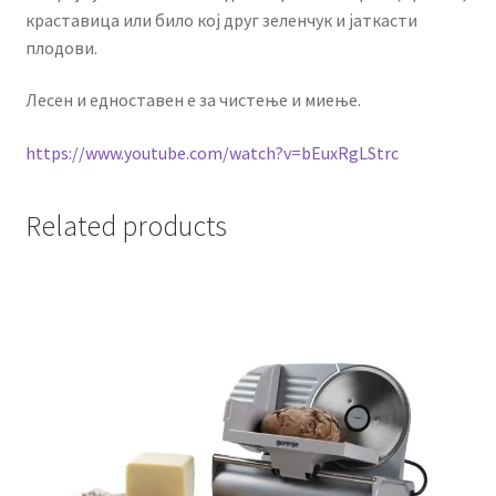
краставица или било кој друг зеленчук и јаткасти
плодови.
Лесен и едноставен е за чистење и миење.
https://www.youtube.com/watch?v=bEuxRgLStrc
Related products