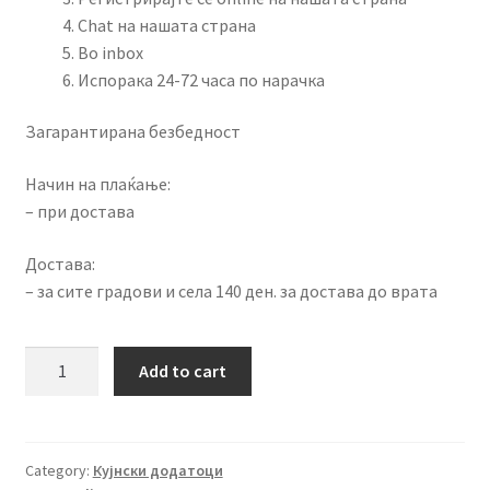
Chat на нашата страна
Во inbox
Испорака 24-72 часа по нарачка
Загарантирана безбедност
Начин на плаќање:
– при достава
Достава:
– за сите градови и села 140 ден. за достава до врата
Алатка
Add to cart
за
сецкање
лук
quantity
Category:
Кујнски додатоци