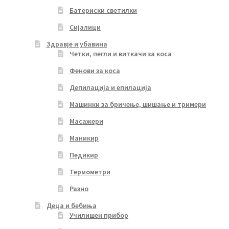
Батериски светилки
Сијалици
Здравје и убавина
Четки, пегли и виткачи за коса
Фенови за коса
Депилација и епилација
Машинки за бричење, шишање и тримери
Масажери
Маникир
Педикир
Термометри
Разно
Деца и бебиња
Училишен прибор