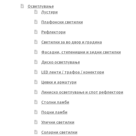
Осветлување
Лустери
Плафонски светилки
Рефлектори
Светилки за во двор и градина
Фасадни, степенишни и ѕидни светилки
Диско осветлување
LED ленти / трафоа / конектори
Цевки и арматури
Линиско осветлување и спот рефлектори
Столни ламби
Подни ламби
Улични светилки
Соларни светилки