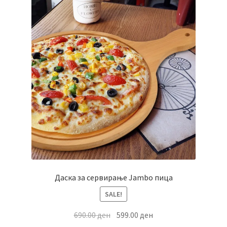
Даска за сервирање Jambo пица
SALE!
Original
Current
690.00
ден
599.00
ден