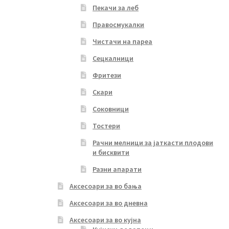
Пекачи за леб
Правосмукалки
Чистачи на пареа
Сецкалници
Фритези
Скари
Соковници
Тостери
Рачни мелници за јаткасти плодови
и бисквити
Разни апарати
Аксесоари за во бања
Аксесоари за во дневна
Аксесоари за во кујна