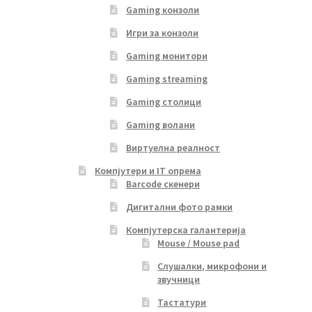
Gaming конзоли
Игри за конзоли
Gaming монитори
Gaming streaming
Gaming столици
Gaming волани
Виртуелна реалност
Компјутери и IT опрема
Barcode скенери
Дигитални фото рамки
Компјутерска галантерија
Mouse / Mouse pad
Слушалки, микрофони и
звучници
Тастатури