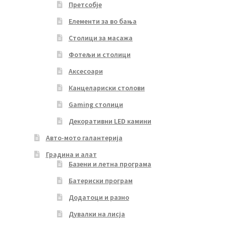
Претсобје
Елементи за во бања
Столици за масажа
Фотељи и столици
Аксесоари
Канцелариски столови
Gaming столици
Декоративни LED камини
Авто-мото галантерија
Градина и алат
Базени и летна програма
Батериски програм
Додатоци и разно
Дувалки на лисја