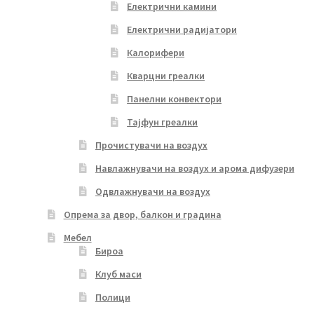
Електрични камини
Електрични радијатори
Калорифери
Кварцни греалки
Панелни конвектори
Тајфун греалки
Прочистувачи на воздух
Навлажнувачи на воздух и арома дифузери
Одвлажнувачи на воздух
Опрема за двор, балкон и градина
Мебел
Бироа
Клуб маси
Полици