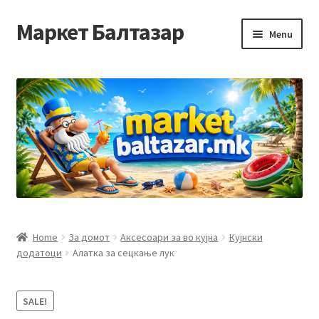
Маркет Балтазар
Skip
Skip
Menu
to
to
navigation
content
Home
Checkout
Homepage
Privacy Policy
Достава и начин на плаќање
Home
За домот
Аксесоари за во кујна
Кујнски
додатоци
Алатка за сецкање лук
Контакт
Корисничка подршка
SALE!