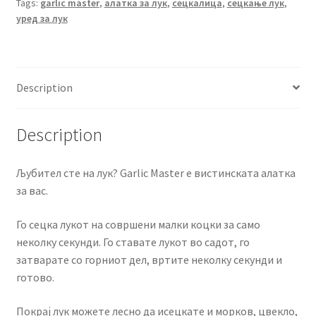
Tags:
garlic master
,
алатка за лук
,
сецкалица
,
сецкање лук
,
уред за лук
Description
Description
Љубител сте на лук? Garlic Master е вистинската алатка
за вас.
Го сецка лукот на совршени малки коцки за само
неколку секунди. Го ставате лукот во садот, го
затварате со горниот дел, вртите неколку секунди и
готово.
Покрај лук можете лесно да исецкате и морков, цвекло,