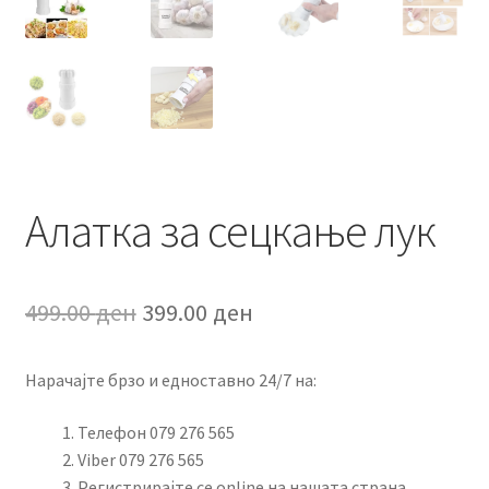
Алатка за сецкање лук
Original
Current
499.00
ден
399.00
ден
price
price
Нарачајте брзо и едноставно 24/7 на:
was:
is:
499.00 ден.
399.00 ден.
Телефон 079 276 565
Viber 079 276 565
Регистрирајте се online на нашата страна