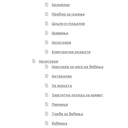
Хранилки
Прибор за јадење
Цуцли и глодалки
Шишиња
Аксесоари
Електрични апарати
Аксесоари
Акесоари за нега на бебиња
Антиколик
За мајката
Заштитна ограда за кревет
Перници
Торби за бебиња
Ќебенца