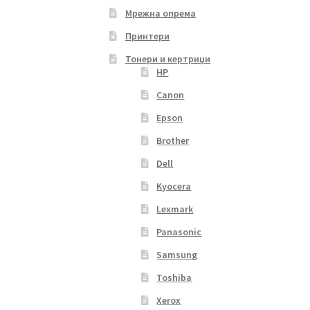
Мрежна опрема
Принтери
Тонери и кертриџи
HP
Canon
Epson
Brother
Dell
Kyocera
Lexmark
Panasonic
Samsung
Toshiba
Xerox