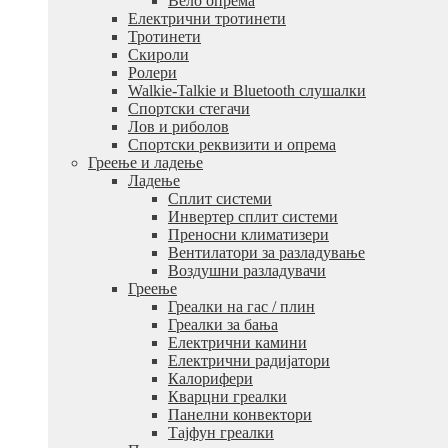
Вело опрема
Електрични тротинети
Тротинети
Скироли
Ролери
Walkie-Talkie и Bluetooth слушалки
Спортски стегачи
Лов и риболов
Спортски реквизити и опрема
Греење и ладење
Ладење
Сплит системи
Инвертер сплит системи
Преносни климатизери
Вентилатори за разладување
Воздушни разладувачи
Греење
Греалки на гас / плин
Греалки за бања
Електрични камини
Електрични радијатори
Калорифери
Кварцни греалки
Панелни конвектори
Тајфун греалки