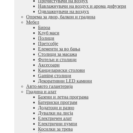
Прочистувачи на воздух
Навлажнувачи на воздух и арома дифузери
Одвлажнувачи на воздух
Опрема за двор, балкон и градина
Мебел
Бироа
Клуб маси
Полици
Претсобје
Елементи за во бања
Столици за масажа
Фотељи и столици
Аксесоари
Канцелариски столови
Gaming столици
Декоративни LED камини
Авто-мото галантерија
Градина и алат
Базени и летна програма
Батериски програм
Додатоци и разно
Дувалки на лисја
Електричен алат
Електрични пумпи
Косилки за трева