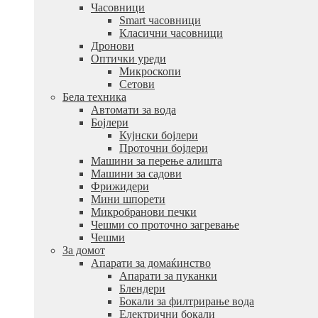
Часовници
Smart часовници
Класични часовници
Дронови
Оптички уреди
Микроскопи
Сетови
Бела техника
Автомати за вода
Бојлери
Кујнски бојлери
Проточни бојлери
Машини за перење алишта
Машини за садови
Фрижидери
Мини шпорети
Микробранови печки
Чешми со проточно загревање
Чешми
За домот
Апарати за домаќинство
Апарати за пуканки
Блендери
Бокали за филтрирање вода
Електрични бокали