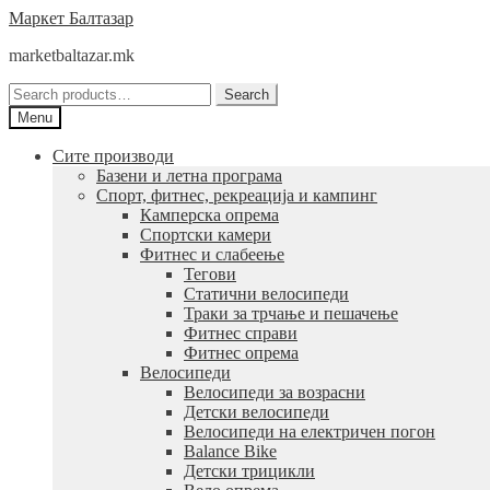
Skip
Skip
Маркет Балтазар
to
to
marketbaltazar.mk
navigation
content
Search
Search
for:
Menu
Сите производи
Базени и летна програма
Спорт, фитнес, рекреација и кампинг
Камперска опрема
Спортски камери
Фитнес и слабеење
Тегови
Статични велосипеди
Траки за трчање и пешачење
Фитнес справи
Фитнес опрема
Велосипеди
Велосипеди за возрасни
Детски велосипеди
Велосипеди на електричен погон
Balance Bike
Детски трицикли