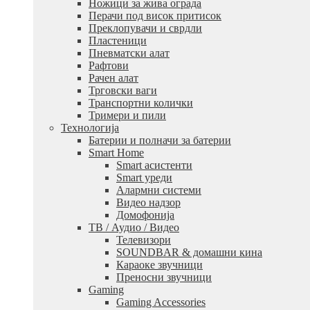
Ножици за жива ограда
Перачи под висок притисок
Преклопувачи и сврдли
Пластеници
Пневматски алат
Рафтови
Рачен алат
Трговски ваги
Транспортни колички
Тримери и пили
Технологија
Батерии и полначи за батерии
Smart Home
Smart асистенти
Smart уреди
Алармни системи
Видео надзор
Домофонија
ТВ / Аудио / Видео
Телевизори
SOUNDBAR & домашни кина
Караоке звучници
Преносни звучници
Gaming
Gaming Accessories