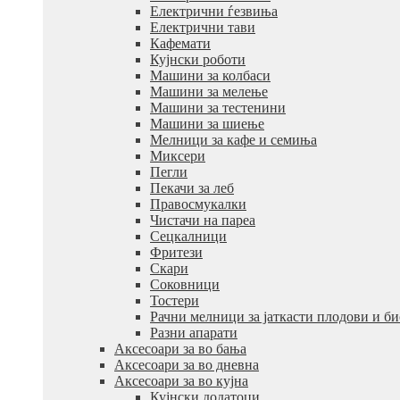
Електрични ѓезвиња
Електрични тави
Кафемати
Кујнски роботи
Машини за колбаси
Машини за мелење
Машини за тестенини
Машини за шиење
Мелници за кафе и семиња
Миксери
Пегли
Пекачи за леб
Правосмукалки
Чистачи на пареа
Сецкалници
Фритези
Скари
Соковници
Тостери
Рачни мелници за јаткасти плодови и б
Разни апарати
Аксесоари за во бања
Аксесоари за во дневна
Аксесоари за во кујна
Кујнски додатоци