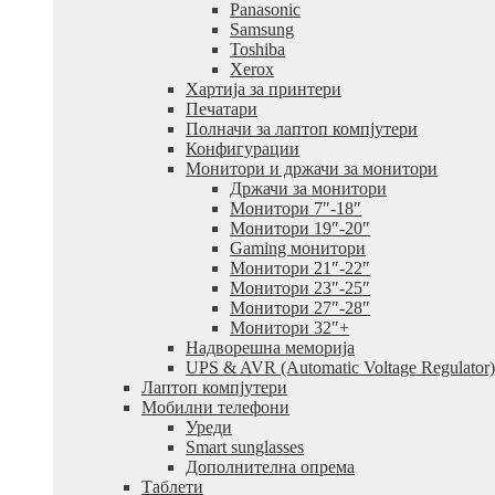
Panasonic
Samsung
Toshiba
Xerox
Хартија за принтери
Печатари
Полначи за лаптоп компјутери
Конфигурации
Монитори и држачи за монитори
Држачи за монитори
Монитори 7″-18″
Монитори 19″-20″
Gaming монитори
Монитори 21″-22″
Монитори 23″-25″
Монитори 27″-28″
Монитори 32″+
Надворешна меморија
UPS & AVR (Automatic Voltage Regulator)
Лаптоп компјутери
Мобилни телефони
Уреди
Smart sunglasses
Дополнителна опрема
Таблети