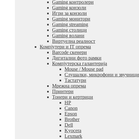
Gaming контролери
Gaming конзоли
Игри за конзоли
Gaming монитори
Gaming streaming
Gaming столици
Gaming волани
Виртуелна реалност
Компјутери и IT опрема
Barcode скенери
Дигитални фото рамки
Компјутерска галантерија
Mouse / Mouse pad
Слушалки, микрофони и звучници
Тастатури
Мрежна опрема
Принтери
Тонери и кертриџи
HP
Canon
Epson
Brother
Dell
Kyocera
Lexmark