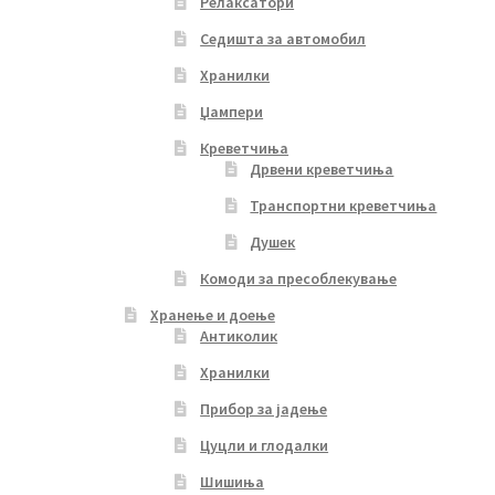
Релаксатори
Седишта за автомобил
Хранилки
Џампери
Креветчиња
Дрвени креветчиња
Транспортни креветчиња
Душек
Комоди за пресоблекување
Хранење и доење
Антиколик
Хранилки
Прибор за јадење
Цуцли и глодалки
Шишиња