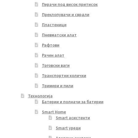
Перачи под висок притисок
Преклопувачи и сврдли
Пластеници
Пневматски алат
Рафтови
Рачен алат
Трговски ваги
Транспортни колички
Тримери и пили
Технологија
Батерии и полначи за батерии
Smart Home
Smart асистенти
Smart уреди
Алармни системи