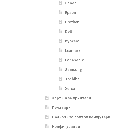
Canon
Epson
Brother
Dell
Kyocera
Lexmark
Panasonic
Samsung
Toshiba
Xerox
Хартија за принтери
Печатари
Полначи за лаптоп компјутери
Конфигурации