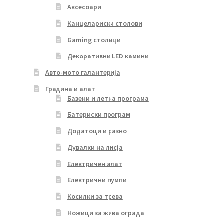
Аксесоари
Канцелариски столови
Gaming столици
Декоративни LED камини
Авто-мото галантерија
Градина и алат
Базени и летна програма
Батериски програм
Додатоци и разно
Дувалки на лисја
Електричен алат
Електрични пумпи
Косилки за трева
Ножици за жива ограда