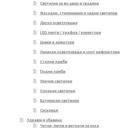
Светилки за во двор и градина
Фасадни, степенишни и ѕидни светилки
Диско осветлување
LED ленти / трафоа / конектори
Цевки и арматури
Линиско осветлување и спот рефлектори
Столни ламби
Подни ламби
Улични светилки
Соларни светилки
Батериски светилки
Сијалици
Здравје и убавина
Четки, пегли и виткачи за коса