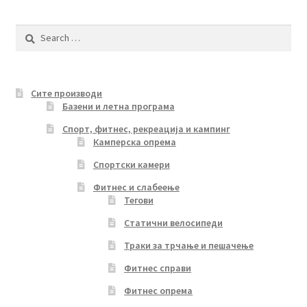
Search
for:
Сите производи
Базени и летна програма
Спорт, фитнес, рекреација и кампинг
Камперска опрема
Спортски камери
Фитнес и слабеење
Тегови
Статични велосипеди
Траки за трчање и пешачење
Фитнес справи
Фитнес опрема