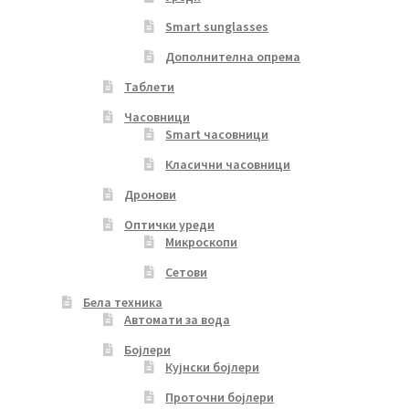
Smart sunglasses
Дополнителна опрема
Таблети
Часовници
Smart часовници
Класични часовници
Дронови
Оптички уреди
Микроскопи
Сетови
Бела техника
Автомати за вода
Бојлери
Кујнски бојлери
Проточни бојлери