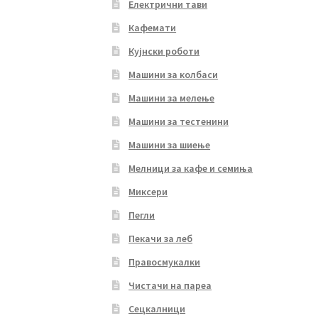
Електрични тави
Кафемати
Кујнски роботи
Машини за колбаси
Машини за мелење
Машини за тестенини
Машини за шиење
Мелници за кафе и семиња
Миксери
Пегли
Пекачи за леб
Правосмукалки
Чистачи на пареа
Сецкалници