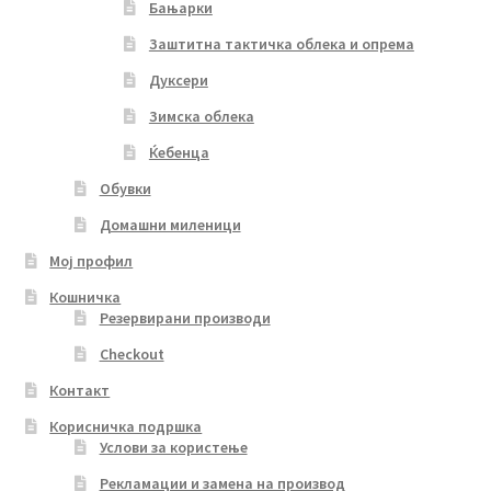
Бањарки
Заштитна тактичка облека и опрема
Дуксери
Зимска облека
Ќебенца
Обувки
Домашни миленици
Мој профил
Кошничка
Резервирани производи
Checkout
Контакт
Корисничка подршка
Услови за користење
Рекламации и замена на производ