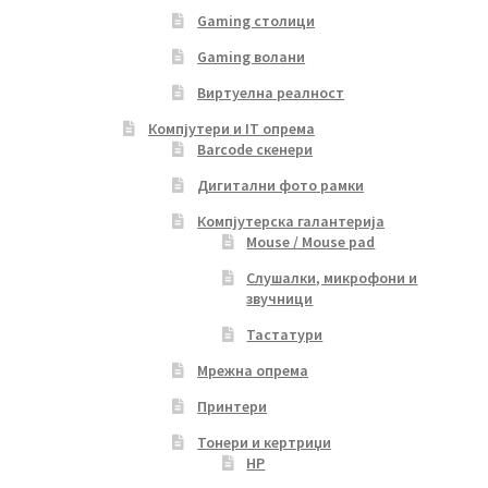
Gaming столици
Gaming волани
Виртуелна реалност
Компјутери и IT опрема
Barcode скенери
Дигитални фото рамки
Компјутерска галантерија
Mouse / Mouse pad
Слушалки, микрофони и
звучници
Тастатури
Мрежна опрема
Принтери
Тонери и кертриџи
HP