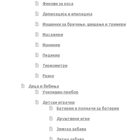
Фенови за коса
Депилација и епилација
Машинки за бричење, шишање и тримери
Масажери
Маникир
Педикир
Термометри
Разно
Деца и бебиња
Училишен прибор
Детски играчки
Батерии и полначи за батерии
Друштвени игри
Зимска забава
Летна забава