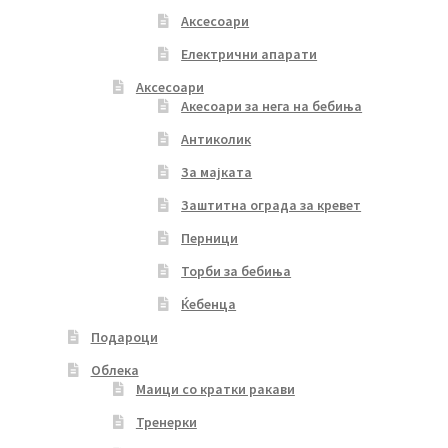
Аксесоари
Електрични апарати
Аксесоари
Акесоари за нега на бебиња
Антиколик
За мајката
Заштитна ограда за кревет
Перници
Торби за бебиња
Ќебенца
Подароци
Облека
Маици со кратки ракави
Тренерки