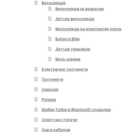
Велосипеди
Велосипеди за возрасни
Детски велосипеди
Велосипеди на електричен погон
Balance Bike
Детски трицикли
Вело опрема
Електрични тротинети
Тротинети
Скироли
Ролери
Walkie-Talkie и Bluetooth слушалки
Спортски стегачи
Лов и риболов