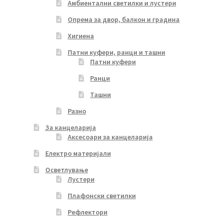
Амбиентални светилки и лустери
Опрема за двор, балкон и градина
Хигиена
Патни куфери, ранци и ташни
Патни куфери
Ранци
Ташни
Разно
За канцеларија
Аксесоари за канцеларија
Електро материјали
Осветлување
Лустери
Плафонски светилки
Рефлектори