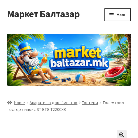
Маркет Балтазар
Skip
Skip
Menu
to
to
navigation
content
Home
Checkout
Homepage
Privacy Policy
Достава и начин на плаќање
Home
Апарати за домаќинство
Тостери
Голем грил
тостер / инокс ST BTG-T2200XB
Контакт
Корисничка подршка