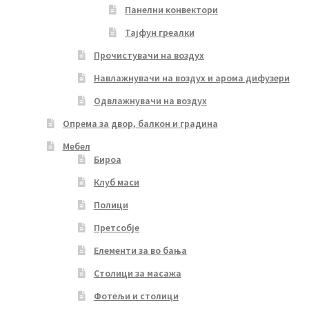
Панелни конвектори
Тајфун греалки
Прочистувачи на воздух
Навлажнувачи на воздух и арома дифузери
Одвлажнувачи на воздух
Опрема за двор, балкон и градина
Мебел
Бироа
Клуб маси
Полици
Претсобје
Елементи за во бања
Столици за масажа
Фотељи и столици