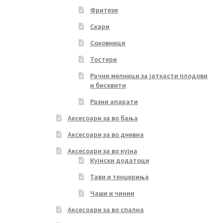
Фритези
Скари
Соковници
Тостери
Рачни мелници за јаткасти плодови
и бисквити
Разни апарати
Аксесоари за во бања
Аксесоари за во дневна
Аксесоари за во кујна
Кујнски додатоци
Тави и тенџериња
Чаши и чинии
Аксесоари за во спална