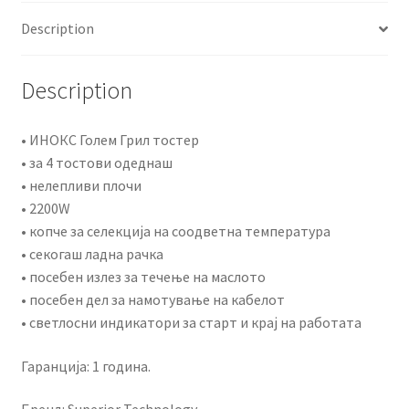
quantity
Description
Description
• ИНОКС Голем Грил тостер
• за 4 тостови одеднаш
• нелепливи плочи
• 2200W
• копче за селекција на соодветна температура
• секогаш ладна рачка
• посебен излез за течење на маслото
• посебен дел за намотување на кабелот
• светлосни индикатори за старт и крај на работата
Гаранција: 1 година.