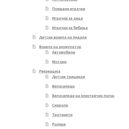
Плишани играчки
Играчки за деца
Играчки за бебиња
Детски возила на педали
Возила на акумулатор
Автомобили
Мотори
Рекреација
Детски трицикли
Велосипеди
Велосипеди на електричен погон
Скироли
Тротинети
Ролери