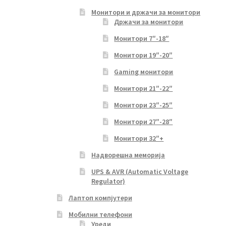
Монитори и држачи за монитори
Држачи за монитори
Монитори 7″-18″
Монитори 19″-20″
Gaming монитори
Монитори 21″-22″
Монитори 23″-25″
Монитори 27″-28″
Монитори 32″+
Надворешна меморија
UPS & AVR (Automatic Voltage
Regulator)
Лаптоп компјутери
Мобилни телефони
Уреди