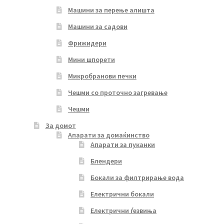
Машини за перење алишта
Машини за садови
Фрижидери
Мини шпорети
Микробранови печки
Чешми со проточно загревање
Чешми
За домот
Апарати за домаќинство
Апарати за пуканки
Блендери
Бокали за филтрирање вода
Електрични бокали
Електрични ѓезвиња