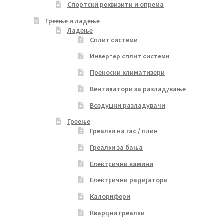
Спортски реквизити и опрема
Греење и ладење
Ладење
Сплит системи
Инвертер сплит системи
Преносни климатизери
Вентилатори за разладување
Воздушни разладувачи
Греење
Греалки на гас / плин
Греалки за бања
Електрични камини
Електрични радијатори
Калорифери
Кварцни греалки