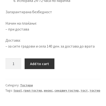
Испорака 24-72 часа по нарачка
Загарантирана безбедност
Начин на плаќање:
– при достава
Достава:
– за сите градови и села 140 ден. за достава до врата
Голем
Add to cart
грил
тостер
/
инокс
Category:
Тостери
Tags:
toast
,
грил тостер
,
инокс
,
сендвич тостер
,
тост
,
тостер
ST
BTG-
T2200XB