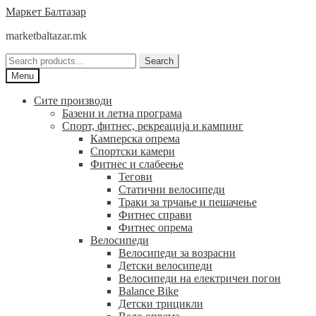
Skip
Skip
Маркет Балтазар
to
to
marketbaltazar.mk
navigation
content
Search
Search
for:
Menu
Сите производи
Базени и летна програма
Спорт, фитнес, рекреација и кампинг
Камперска опрема
Спортски камери
Фитнес и слабеење
Тегови
Статични велосипеди
Траки за трчање и пешачење
Фитнес справи
Фитнес опрема
Велосипеди
Велосипеди за возрасни
Детски велосипеди
Велосипеди на електричен погон
Balance Bike
Детски трицикли