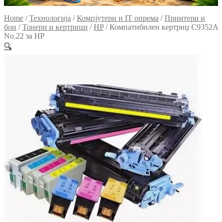
Home
/
Технологија
/
Компјутери и IT опрема
/
Принтери и
бои
/
Тонери и кертриџи
/
HP
/
Компатибилен кертриџ C9352A
No.22 за HP
🔍