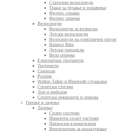
Статични велосипеди
Траки за трчање и пешачење
Фитнес справи
Фитнес опрема
Велосипеди
Велосипеди за возрасни
Детски велосипеди
Велосипеди на електричен погон
Balance Bike
Детски трицикли
Вело опрема
Електрични тротинети
Тротинети
Скироли
Ролери
Walkie-Talkie и Bluetooth слушалки
Спортски стегачи
Лов и риболов
Спортски реквизити и опрема
Греење и ладење
Ладење
Сплит системи
Инвертер сплит системи
Преносни климатизери
Вентилатори за разладување