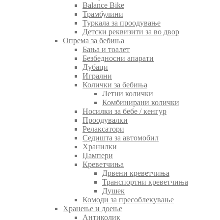
Balance Bike
Трамбулини
Туркала за проодување
Детски реквизити за во двор
Опрема за бебиња
Бања и тоалет
Безбедносни апарати
Дубаци
Игрални
Колички за бебиња
Летни колички
Комбинирани колички
Носилки за бебе / кенгур
Проодувалки
Релаксатори
Седишта за автомобил
Хранилки
Џампери
Креветчиња
Дрвени креветчиња
Транспортни креветчиња
Душек
Комоди за пресоблекување
Хранење и доење
Антиколик