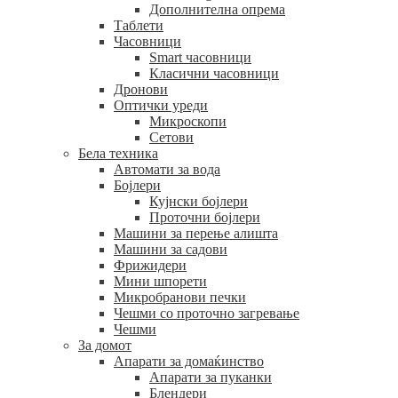
Дополнителна опрема
Таблети
Часовници
Smart часовници
Класични часовници
Дронови
Оптички уреди
Микроскопи
Сетови
Бела техника
Автомати за вода
Бојлери
Кујнски бојлери
Проточни бојлери
Машини за перење алишта
Машини за садови
Фрижидери
Мини шпорети
Микробранови печки
Чешми со проточно загревање
Чешми
За домот
Апарати за домаќинство
Апарати за пуканки
Блендери