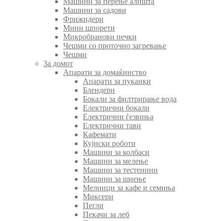
Машини за перење алишта
Машини за садови
Фрижидери
Мини шпорети
Микробранови печки
Чешми со проточно загревање
Чешми
За домот
Апарати за домаќинство
Апарати за пуканки
Блендери
Бокали за филтрирање вода
Електрични бокали
Електрични ѓезвиња
Електрични тави
Кафемати
Кујнски роботи
Машини за колбаси
Машини за мелење
Машини за тестенини
Машини за шиење
Мелници за кафе и семиња
Миксери
Пегли
Пекачи за леб