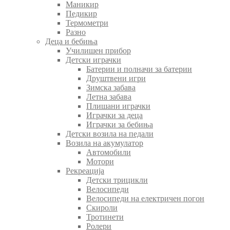
Маникир
Педикир
Термометри
Разно
Деца и бебиња
Училишен прибор
Детски играчки
Батерии и полначи за батерии
Друштвени игри
Зимска забава
Летна забава
Плишани играчки
Играчки за деца
Играчки за бебиња
Детски возила на педали
Возила на акумулатор
Автомобили
Мотори
Рекреација
Детски трицикли
Велосипеди
Велосипеди на електричен погон
Скироли
Тротинети
Ролери