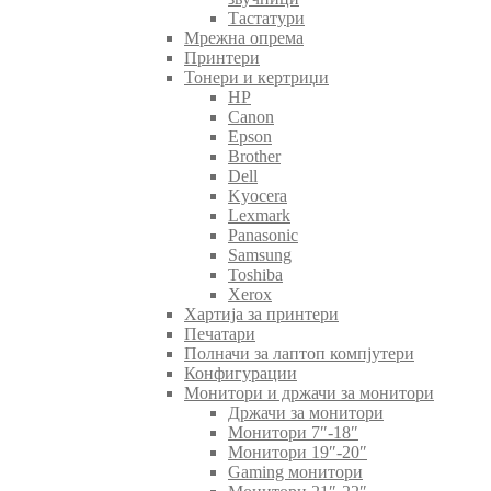
Тастатури
Мрежна опрема
Принтери
Тонери и кертриџи
HP
Canon
Epson
Brother
Dell
Kyocera
Lexmark
Panasonic
Samsung
Toshiba
Xerox
Хартија за принтери
Печатари
Полначи за лаптоп компјутери
Конфигурации
Монитори и држачи за монитори
Држачи за монитори
Монитори 7″-18″
Монитори 19″-20″
Gaming монитори