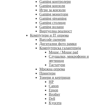
Gaming контролери
Gaming конзоли
Игри за конзоли
Gaming монитори
Gaming streaming
Gaming столици
Gaming волани
Виртуелна реалност
Компјутери и IT опрема
Barcode скенери
Дигитални фото рамки
Компјутерска галантерија
Mouse / Mouse pad
Слушалки, микрофони и
звучници
Тастатури
Мрежна опрема
Принтери
Тонери и кертриџи
HP
Canon
Epson
Brother
Dell
Kyocera