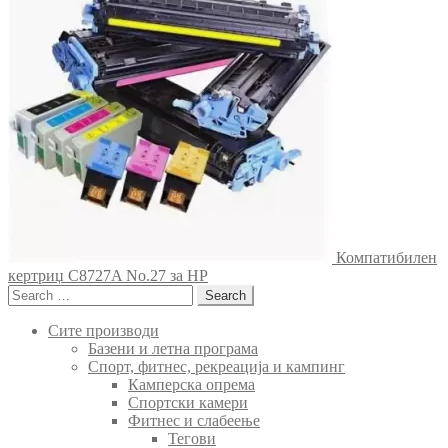
Компатибилен
кертриџ C8727A No.27 за HP
Search
for:
Сите производи
Базени и летна програма
Спорт, фитнес, рекреација и кампинг
Камперска опрема
Спортски камери
Фитнес и слабеење
Тегови