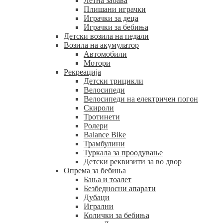
Летна забава
Плишани играчки
Играчки за деца
Играчки за бебиња
Детски возила на педали
Возила на акумулатор
Автомобили
Мотори
Рекреација
Детски трицикли
Велосипеди
Велосипеди на електричен погон
Скироли
Тротинети
Ролери
Balance Bike
Трамбулини
Туркала за проодување
Детски реквизити за во двор
Опрема за бебиња
Бања и тоалет
Безбедносни апарати
Дубаци
Игрални
Колички за бебиња