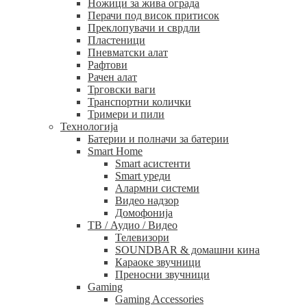
Ножици за жива ограда
Перачи под висок притисок
Преклопувачи и сврдли
Пластеници
Пневматски алат
Рафтови
Рачен алат
Трговски ваги
Транспортни колички
Тримери и пили
Технологија
Батерии и полначи за батерии
Smart Home
Smart асистенти
Smart уреди
Алармни системи
Видео надзор
Домофонија
ТВ / Аудио / Видео
Телевизори
SOUNDBAR & домашни кина
Караоке звучници
Преносни звучници
Gaming
Gaming Accessories