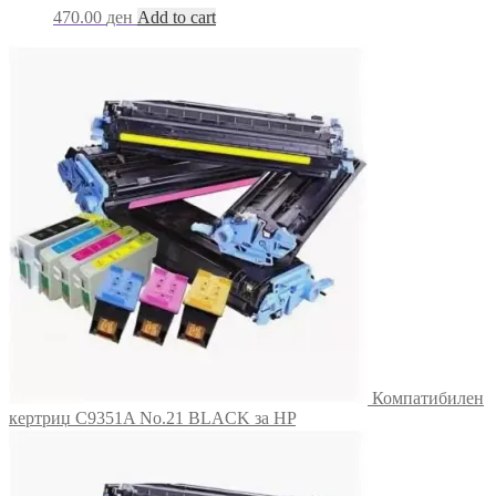
470.00
ден
Add to cart
Компатибилен
кертриџ C9351A No.21 BLACK за HP