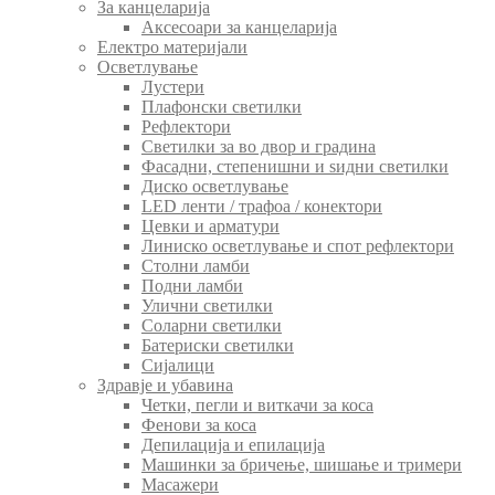
За канцеларија
Аксесоари за канцеларија
Електро материјали
Осветлување
Лустери
Плафонски светилки
Рефлектори
Светилки за во двор и градина
Фасадни, степенишни и ѕидни светилки
Диско осветлување
LED ленти / трафоа / конектори
Цевки и арматури
Линиско осветлување и спот рефлектори
Столни ламби
Подни ламби
Улични светилки
Соларни светилки
Батериски светилки
Сијалици
Здравје и убавина
Четки, пегли и виткачи за коса
Фенови за коса
Депилација и епилација
Машинки за бричење, шишање и тримери
Масажери