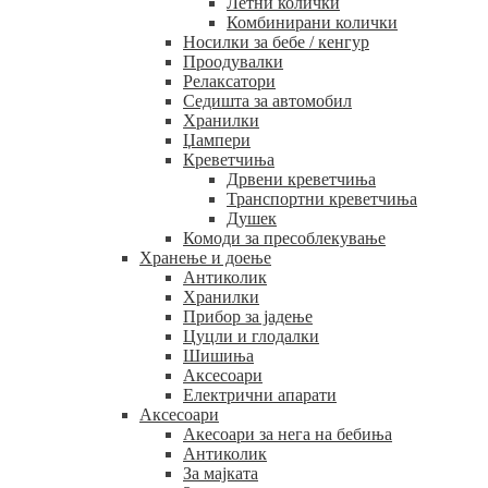
Летни колички
Комбинирани колички
Носилки за бебе / кенгур
Проодувалки
Релаксатори
Седишта за автомобил
Хранилки
Џампери
Креветчиња
Дрвени креветчиња
Транспортни креветчиња
Душек
Комоди за пресоблекување
Хранење и доење
Антиколик
Хранилки
Прибор за јадење
Цуцли и глодалки
Шишиња
Аксесоари
Електрични апарати
Аксесоари
Акесоари за нега на бебиња
Антиколик
За мајката