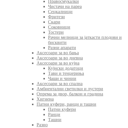
Правосмукалки
Чистачи на пареа
Сецкалници
Фритези
Скари
Соковници
Тостери
Рачни мелници за јаткасти плодови и
бисквити
Разни апарати
Аксесоари за во бања
Аксесоари за во дневна
Аксесоари за во кујна
Кујнски додатоци
Тави и тенџериња
Чаши и чинии
Аксесоари за во спална
Амбиентални светилки и лустери
Опрема за двор, балкон и градина
Хигиена
Патни куфери, ранци и ташни
Патни куфери
Ранци
Ташни
Разно