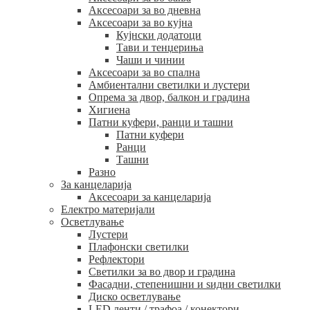
Аксесоари за во дневна
Аксесоари за во кујна
Кујнски додатоци
Тави и тенџериња
Чаши и чинии
Аксесоари за во спална
Амбиентални светилки и лустери
Опрема за двор, балкон и градина
Хигиена
Патни куфери, ранци и ташни
Патни куфери
Ранци
Ташни
Разно
За канцеларија
Аксесоари за канцеларија
Електро материјали
Осветлување
Лустери
Плафонски светилки
Рефлектори
Светилки за во двор и градина
Фасадни, степенишни и ѕидни светилки
Диско осветлување
LED ленти / трафоа / конектори