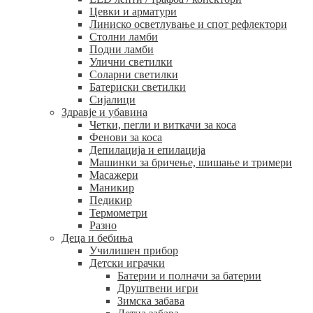
Цевки и арматури
Линиско осветлување и спот рефлектори
Столни ламби
Подни ламби
Улични светилки
Соларни светилки
Батериски светилки
Сијалици
Здравје и убавина
Четки, пегли и виткачи за коса
Фенови за коса
Депилација и епилација
Машинки за бричење, шишање и тримери
Масажери
Маникир
Педикир
Термометри
Разно
Деца и бебиња
Училишен прибор
Детски играчки
Батерии и полначи за батерии
Друштвени игри
Зимска забава