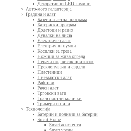
Декоративни LED камини
Авто-мото галантерија
Градина и алат
Базени и летна програма
Батериски програм
Додатоци и разно
Дувалки на лисја
Електричен алат
Електрични пумпи
Косилки за трева
Ножици за жива ограда
Перачи под висок притисок
Преклопувачи и сврдли
Пластеници
Пневматски алат
Рафтови
Рачен алат
Трговски ваги
Транспортни колички
Тримери и пили
Технологија
Батерии и полначи за батерии
Smart Home
Smart асистенти
Smart уреди