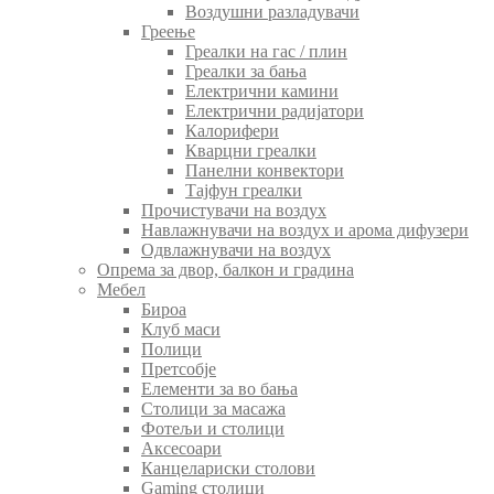
Воздушни разладувачи
Греење
Греалки на гас / плин
Греалки за бања
Електрични камини
Електрични радијатори
Калорифери
Кварцни греалки
Панелни конвектори
Тајфун греалки
Прочистувачи на воздух
Навлажнувачи на воздух и арома дифузери
Одвлажнувачи на воздух
Опрема за двор, балкон и градина
Мебел
Бироа
Клуб маси
Полици
Претсобје
Елементи за во бања
Столици за масажа
Фотељи и столици
Аксесоари
Канцелариски столови
Gaming столици