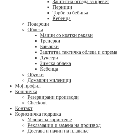
Заштитна ограда за кревет
Перници
Торби за бебиња
Ќебенца
Подароци
Облека
Маици со кратки ракави
Тренерки
Бањарки
Заштитна тактичка облека и опрема
Дуксери
Зимска облека
Ќебенца
Обувки
Домашни миленици
Мој профил
Кошничка
Резервирани производи
Checkout
Контакт
Корисничка подршка
Услови за користење
Рекламации и замена на производ
Достава и начин на плаќање