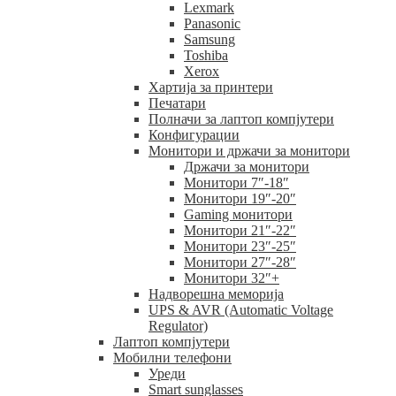
Lexmark
Panasonic
Samsung
Toshiba
Xerox
Хартија за принтери
Печатари
Полначи за лаптоп компјутери
Конфигурации
Монитори и држачи за монитори
Држачи за монитори
Монитори 7″-18″
Монитори 19″-20″
Gaming монитори
Монитори 21″-22″
Монитори 23″-25″
Монитори 27″-28″
Монитори 32″+
Надворешна меморија
UPS & AVR (Automatic Voltage
Regulator)
Лаптоп компјутери
Мобилни телефони
Уреди
Smart sunglasses