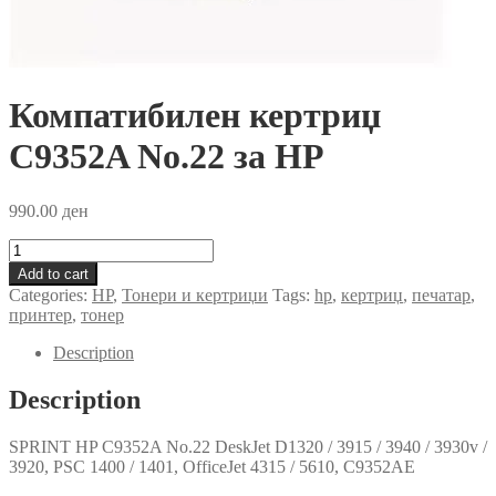
Компатибилен кертриџ
C9352A No.22 за HP
990.00
ден
Компатибилен
кертриџ
Add to cart
C9352A
Categories:
HP
,
Тонери и кертриџи
Tags:
hp
,
кертриџ
,
печатар
,
No.22
принтер
,
тонер
за
HP
Description
quantity
Description
SPRINT HP C9352A No.22 DeskJet D1320 / 3915 / 3940 / 3930v /
3920, PSC 1400 / 1401, OfficeJet 4315 / 5610, C9352AE