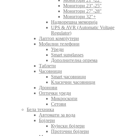
Монитори 21″-22″
Монитори 23″-25″
Монитори 27″-28″
Монитори 32″+
Надворешна меморија
UPS & AVR (Automatic Voltage
Regulator)
Лаптоп компјутери
Мобилни телефони
Уреди
Smart sunglasses
Дополнителна опрема
Таблети
Часовници
Smart часовници
Класични часовници
Дронови
Оптички уреди
Микроскопи
Сетови
Бела техника
Автомати за вода
Бојлери
Кујнски бојлери
Проточни бојлери