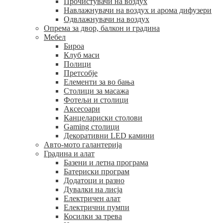
Прочистувачи на воздух
Навлажнувачи на воздух и арома дифузери
Одвлажнувачи на воздух
Опрема за двор, балкон и градина
Мебел
Бироа
Клуб маси
Полици
Претсобје
Елементи за во бања
Столици за масажа
Фотељи и столици
Аксесоари
Канцелариски столови
Gaming столици
Декоративни LED камини
Авто-мото галантерија
Градина и алат
Базени и летна програма
Батериски програм
Додатоци и разно
Дувалки на лисја
Електричен алат
Електрични пумпи
Косилки за трева