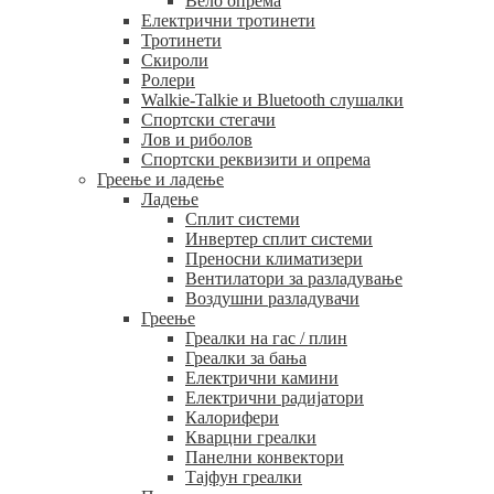
Вело опрема
Електрични тротинети
Тротинети
Скироли
Ролери
Walkie-Talkie и Bluetooth слушалки
Спортски стегачи
Лов и риболов
Спортски реквизити и опрема
Греење и ладење
Ладење
Сплит системи
Инвертер сплит системи
Преносни климатизери
Вентилатори за разладување
Воздушни разладувачи
Греење
Греалки на гас / плин
Греалки за бања
Електрични камини
Електрични радијатори
Калорифери
Кварцни греалки
Панелни конвектори
Тајфун греалки