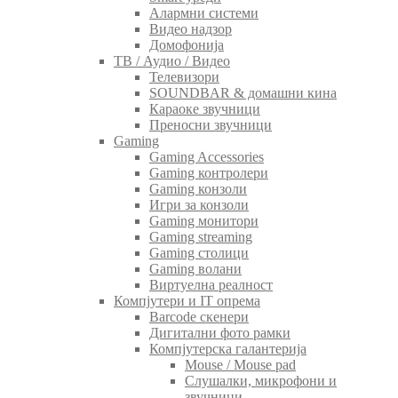
Алармни системи
Видео надзор
Домофонија
ТВ / Аудио / Видео
Телевизори
SOUNDBAR & домашни кина
Караоке звучници
Преносни звучници
Gaming
Gaming Accessories
Gaming контролери
Gaming конзоли
Игри за конзоли
Gaming монитори
Gaming streaming
Gaming столици
Gaming волани
Виртуелна реалност
Компјутери и IT опрема
Barcode скенери
Дигитални фото рамки
Компјутерска галантерија
Mouse / Mouse pad
Слушалки, микрофони и
звучници