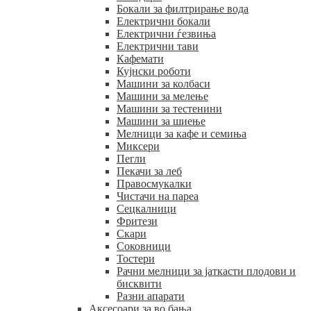
Бокали за филтрирање вода
Електрични бокали
Електрични ѓезвиња
Електрични тави
Кафемати
Кујнски роботи
Машини за колбаси
Машини за мелење
Машини за тестенини
Машини за шиење
Мелници за кафе и семиња
Миксери
Пегли
Пекачи за леб
Правосмукалки
Чистачи на пареа
Сецкалници
Фритези
Скари
Соковници
Тостери
Рачни мелници за јаткасти плодови и
бисквити
Разни апарати
Аксесоари за во бања