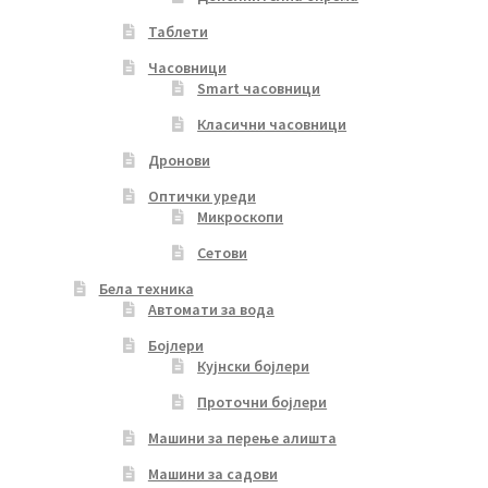
Таблети
Часовници
Smart часовници
Класични часовници
Дронови
Оптички уреди
Микроскопи
Сетови
Бела техника
Автомати за вода
Бојлери
Кујнски бојлери
Проточни бојлери
Машини за перење алишта
Машини за садови