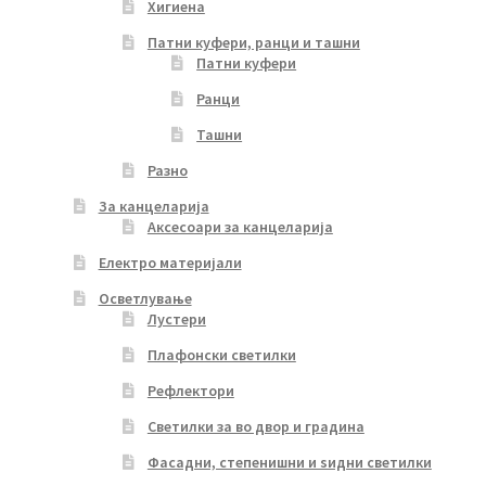
Хигиена
Патни куфери, ранци и ташни
Патни куфери
Ранци
Ташни
Разно
За канцеларија
Аксесоари за канцеларија
Електро материјали
Осветлување
Лустери
Плафонски светилки
Рефлектори
Светилки за во двор и градина
Фасадни, степенишни и ѕидни светилки