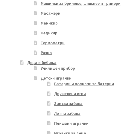
Машинки за бричење, шишање и тримери
Масажери
Маникир
Педикир
Термометри
Разно
Деца и бебиња
Училишен прибор
Детски играчки
Батерии и полначи за батерии
Друштвени игри
Зимска забава
Летна забава
Плишани играчки
Играчки за деца