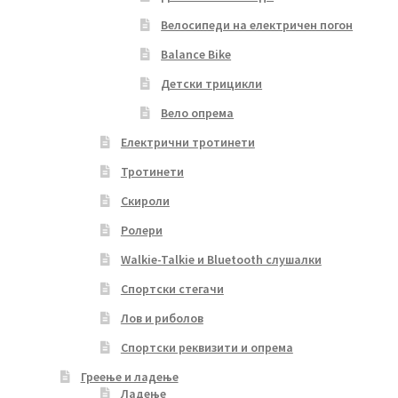
Велосипеди на електричен погон
Balance Bike
Детски трицикли
Вело опрема
Електрични тротинети
Тротинети
Скироли
Ролери
Walkie-Talkie и Bluetooth слушалки
Спортски стегачи
Лов и риболов
Спортски реквизити и опрема
Греење и ладење
Ладење