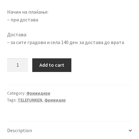
Начин на плаќање:
– при достава
Достава:
– за сите градови и села 140 ден. за достава до врата
Фрижидер
Add to cart
со
горна
комора
TELEFUNKEN
Category:
Фрижидери
Tags:
TELEFUNKEN
,
фрижидер
TFR263W
quantity
Description