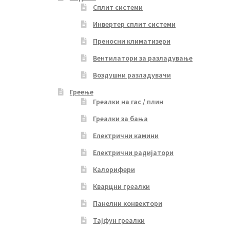
Сплит системи
Инвертер сплит системи
Преносни климатизери
Вентилатори за разладување
Воздушни разладувачи
Греење
Греалки на гас / плин
Греалки за бања
Електрични камини
Електрични радијатори
Калорифери
Кварцни греалки
Панелни конвектори
Тајфун греалки