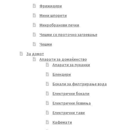
Фрижидери
Мини шпорети
Микробранови печки
Чешми со проточно загревање
Чешми
За домот
Апарати за домаќинство
Апарати за пуканки
Блендери
Бокали за филтрирање вода
Електрични бокали
Електрични ѓезвиња
Електрични тави
Кафемати