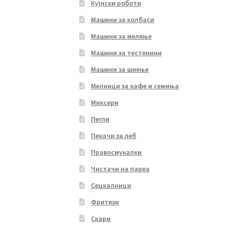
Кујнски роботи
Машини за колбаси
Машини за мелење
Машини за тестенини
Машини за шиење
Мелници за кафе и семиња
Миксери
Пегли
Пекачи за леб
Правосмукалки
Чистачи на пареа
Сецкалници
Фритези
Скари