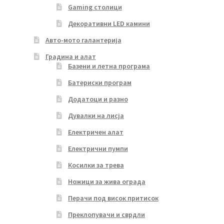
Gaming столици
Декоративни LED камини
Авто-мото галантерија
Градина и алат
Базени и летна програма
Батериски програм
Додатоци и разно
Дувалки на лисја
Електричен алат
Електрични пумпи
Косилки за трева
Ножици за жива ограда
Перачи под висок притисок
Преклопувачи и сврдли