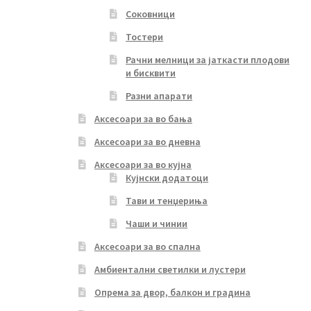
Соковници
Тостери
Рачни мелници за јаткасти плодови
и бисквити
Разни апарати
Аксесоари за во бања
Аксесоари за во дневна
Аксесоари за во кујна
Кујнски додатоци
Тави и тенџериња
Чаши и чинии
Аксесоари за во спална
Амбиентални светилки и лустери
Опрема за двор, балкон и градина