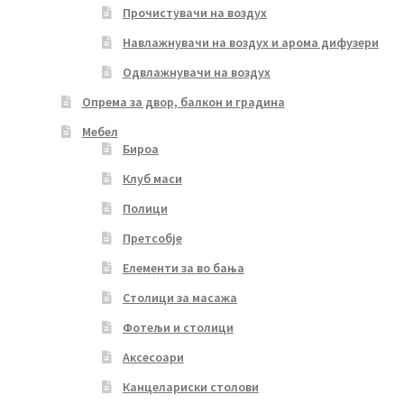
Прочистувачи на воздух
Навлажнувачи на воздух и арома дифузери
Одвлажнувачи на воздух
Опрема за двор, балкон и градина
Мебел
Бироа
Клуб маси
Полици
Претсобје
Елементи за во бања
Столици за масажа
Фотељи и столици
Аксесоари
Канцелариски столови