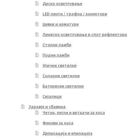
Диско осветлување
LED ленти / трафоа / конектори
Цевки и арматури
Линиско осветлување и спот рефлектори
Столни ламби
Подни ламби
Улични светилки
Соларни светилки
Батериски светилки
Сијалици
Здравје и убавина
Четки, пегли и виткачи за коса
Фенови за коса
Депилација и епилација