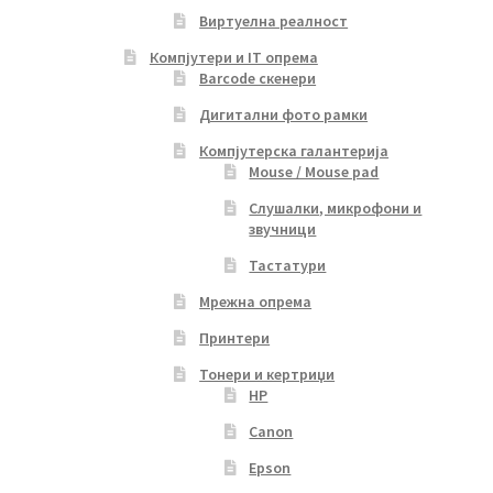
Виртуелна реалност
Компјутери и IT опрема
Barcode скенери
Дигитални фото рамки
Компјутерска галантерија
Mouse / Mouse pad
Слушалки, микрофони и
звучници
Тастатури
Мрежна опрема
Принтери
Тонери и кертриџи
HP
Canon
Epson