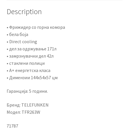
Description
• Фрижидер со горна комора
• бела боја
• Direct cooling
• дел за одржување 171л
• замрзнувачки дел 42л
• стаклени полици
• А+ енергетска класа
• Димензии 144x54x57 цм
Гаранција: 5 години.
Бренд: TELEFUNKEN
Модел: TFR263W
71787