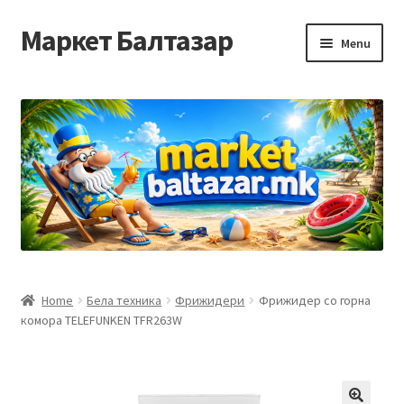
Маркет Балтазар
Skip
Skip
Menu
to
to
navigation
content
Home
Checkout
Homepage
Privacy Policy
Достава и начин на плаќање
Home
Бела техника
Фрижидери
Фрижидер со горна
комора TELEFUNKEN TFR263W
Контакт
Корисничка подршка