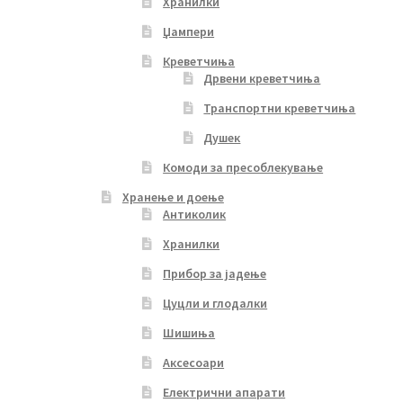
Хранилки
Џампери
Креветчиња
Дрвени креветчиња
Транспортни креветчиња
Душек
Комоди за пресоблекување
Хранење и доење
Антиколик
Хранилки
Прибор за јадење
Цуцли и глодалки
Шишиња
Аксесоари
Електрични апарати