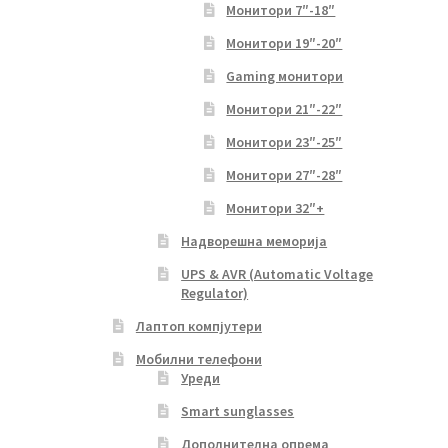
Монитори 7″-18″
Монитори 19″-20″
Gaming монитори
Монитори 21″-22″
Монитори 23″-25″
Монитори 27″-28″
Монитори 32″+
Надворешна меморија
UPS & AVR (Automatic Voltage
Regulator)
Лаптоп компјутери
Мобилни телефони
Уреди
Smart sunglasses
Дополнителна опрема