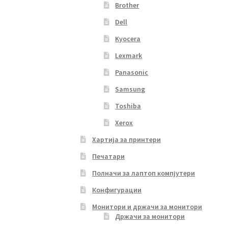
Brother
Dell
Kyocera
Lexmark
Panasonic
Samsung
Toshiba
Xerox
Хартија за принтери
Печатари
Полначи за лаптоп компјутери
Конфигурации
Монитори и држачи за монитори
Држачи за монитори