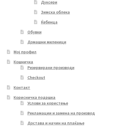
Дуксери
Зимска облека
Ќебенца
Обувки
Домашни миленици
Мој профил
Кошничка
Резервирани производи
Checkout
Контакт
Корисничка подршка
Услови за користење
Рекламации и замена на производ
Достава и начин на плаќање