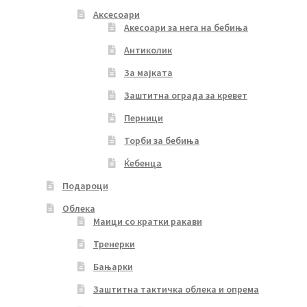
Аксесоари
Акесоари за нега на бебиња
Антиколик
За мајката
Заштитна ограда за кревет
Перници
Торби за бебиња
Ќебенца
Подароци
Облека
Маици со кратки ракави
Тренерки
Бањарки
Заштитна тактичка облека и опрема