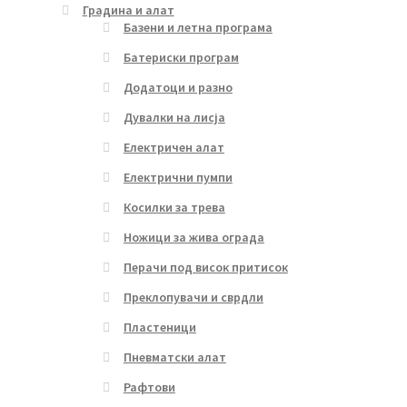
Градина и алат
Базени и летна програма
Батериски програм
Додатоци и разно
Дувалки на лисја
Електричен алат
Електрични пумпи
Косилки за трева
Ножици за жива ограда
Перачи под висок притисок
Преклопувачи и сврдли
Пластеници
Пневматски алат
Рафтови