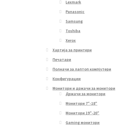
Lexmark
Panasonic
Samsung
Toshiba
Xerox
Хартија за принтери
Печатари
Полначи за лаптоп компјутери
Конфигурации
Монитори и држачи за монитори
Држачи за монитори
Монитори 7″-18″
Монитори 19″-20″
Gaming монитори