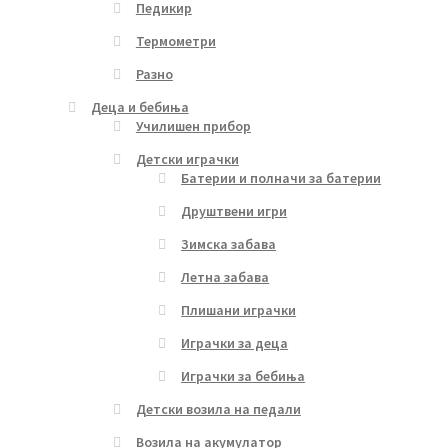
Педикир
Термометри
Разно
Деца и бебиња
Училишен прибор
Детски играчки
Батерии и полначи за батерии
Друштвени игри
Зимска забава
Летна забава
Плишани играчки
Играчки за деца
Играчки за бебиња
Детски возила на педали
Возила на акумулатор