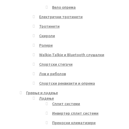
Вело опрема
Електрични тротинети
Тротинети
Скироли
Ролери
Walkie-Talkie и Bluetooth слушалки
Спортски стегачи
Лов и риболов
Спортски реквизити и опрема
Греење и ладење
Ладење
Сплит системи
Инвертер сплит системи
Преносни климатизери