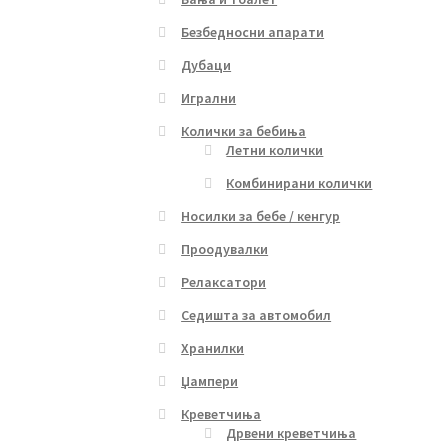
Безбедносни апарати
Дубаци
Игрални
Колички за бебиња
Летни колички
Комбинирани колички
Носилки за бебе / кенгур
Проодувалки
Релаксатори
Седишта за автомобил
Хранилки
Џампери
Креветчиња
Дрвени креветчиња