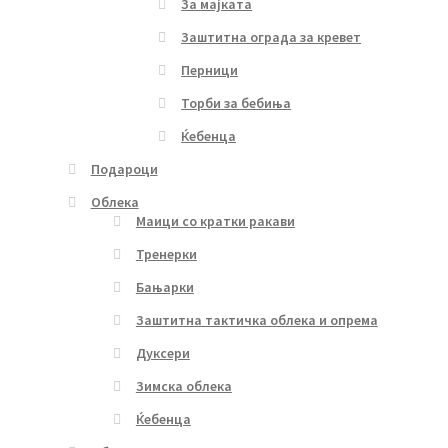
За мајката
Заштитна ограда за кревет
Перници
Торби за бебиња
Ќебенца
Подароци
Облека
Маици со кратки ракави
Тренерки
Бањарки
Заштитна тактичка облека и опрема
Дуксери
Зимска облека
Ќебенца