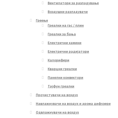
Вентилатори за разладување
Воздушни разладувачи
Греење
Греалки на гас / плин
Греалки за бања
Електрични камини
Електрични радијатори
Калорифери
Кварцни греалки
Панелни конвектори
Тајфун греалки
Прочистувачи на воздух
Навлажнувачи на воздух и арома дифузери
Одвлажнувачи на воздух