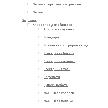
Чешми со проточно загревање
Чешми
За домот
Апарати за домаќинство
Апарати за пуканки
Блендери
Бокали за филтрирање вода
Електрични бокали
Електрични ѓезвиња
Електрични тави
Кафемати
Кујнски роботи
Машини за колбаси
Машини за мелење