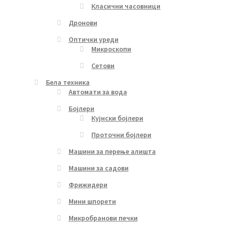
Класични часовници
Дронови
Оптички уреди
Микроскопи
Сетови
Бела техника
Автомати за вода
Бојлери
Кујнски бојлери
Проточни бојлери
Машини за перење алишта
Машини за садови
Фрижидери
Мини шпорети
Микробранови печки