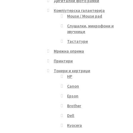
Дигитални фото рамки
Компјутерска галантерија
Mouse / Mouse pad
Слушалки, микрофони и
звучници
Тастатури
Мрежна опрема
Принтери
Тонери и кертриџи
HP
Canon
Epson
Brother
Dell
Kyocera