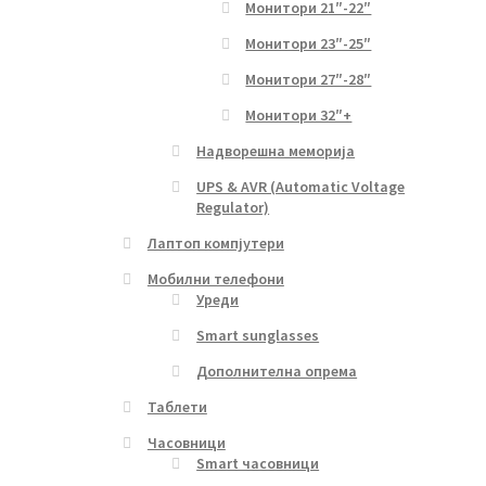
Монитори 21″-22″
Монитори 23″-25″
Монитори 27″-28″
Монитори 32″+
Надворешна меморија
UPS & AVR (Automatic Voltage
Regulator)
Лаптоп компјутери
Мобилни телефони
Уреди
Smart sunglasses
Дополнителна опрема
Таблети
Часовници
Smart часовници