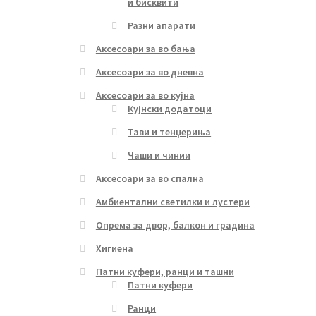
и бисквити
Разни апарати
Аксесоари за во бања
Аксесоари за во дневна
Аксесоари за во кујна
Кујнски додатоци
Тави и тенџериња
Чаши и чинии
Аксесоари за во спална
Амбиентални светилки и лустери
Опрема за двор, балкон и градина
Хигиена
Патни куфери, ранци и ташни
Патни куфери
Ранци