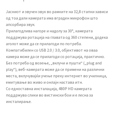
Јасниот и звучен звук во рамките на 32,8 стапки зависи
од тоа дали камерата има вграден микрофон што
апсорбира звук.
Прилагодлива нагоре и надолу за 30°, камерата
поддржува ротација на главата од 360 степени, додека
аголот може да се прилагоди по потреба.
Компатибилен со USB 2.0 / 3.0, објективот на оваа
камера може да се прилагоди со ротација, практично.
Без потреба од возење, „вклучи и пушти“ („plug and
play“), веб-камерата може да се примени на различни
места, вклучувајќи учење преку интернет во училница,
емитување во живо и онлајн настава итн.
Со едноставна инсталација, 480P HD камерата
поддржува слики во вистински бои и е лесна за
инсталирање.