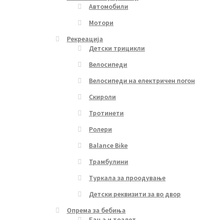
Автомобили
Мотори
Рекреација
Детски трицикли
Велосипеди
Велосипеди на електричен погон
Скироли
Тротинети
Ролери
Balance Bike
Трамбулини
Туркала за проодување
Детски реквизити за во двор
Опрема за бебиња
Бања и тоалет