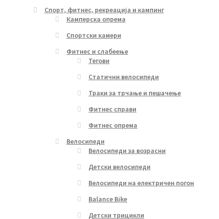
Спорт, фитнес, рекреација и кампинг
Камперска опрема
Спортски камери
Фитнес и слабеење
Тегови
Статични велосипеди
Траки за трчање и пешачење
Фитнес справи
Фитнес опрема
Велосипеди
Велосипеди за возрасни
Детски велосипеди
Велосипеди на електричен погон
Balance Bike
Детски трицикли