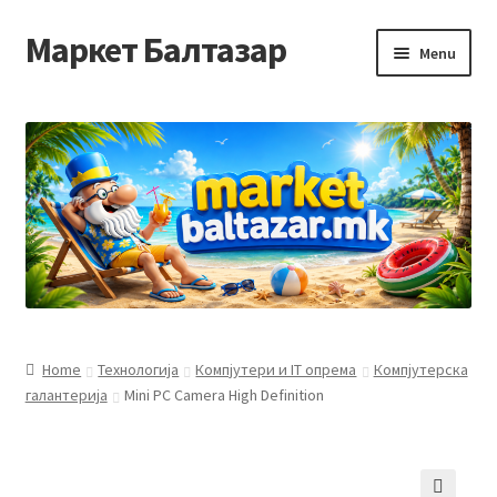
Маркет Балтазар
Skip
Skip
Menu
to
to
navigation
content
Home
Checkout
Homepage
Privacy Policy
Достава и начин на плаќање
Home
Технологија
Компјутери и IT опрема
Компјутерска
галантерија
Mini PC Camera High Definition
Контакт
Корисничка подршка