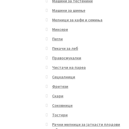
Машини за тестенини
Машини за шиење
Мелници за кафе и семиња
Миксери
Пегли
Пекачи за леб
Правосмукалки
Чистачи на пареа
Сецкалници
Фритези
Скари
Соковници
Тостери
Рачни мелници за јаткасти плодови