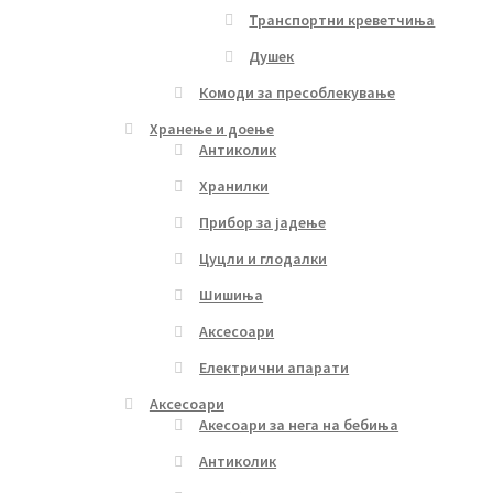
Транспортни креветчиња
Душек
Комоди за пресоблекување
Хранење и доење
Антиколик
Хранилки
Прибор за јадење
Цуцли и глодалки
Шишиња
Аксесоари
Електрични апарати
Аксесоари
Акесоари за нега на бебиња
Антиколик