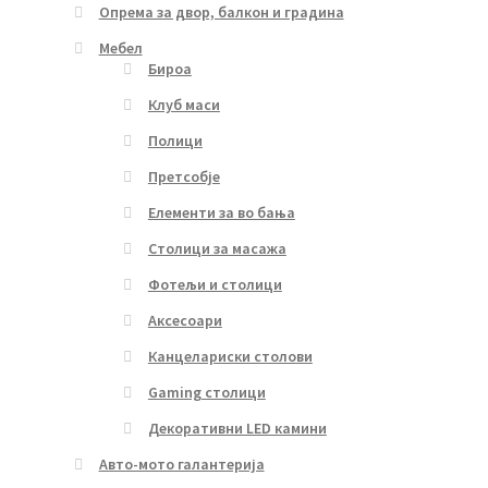
Опрема за двор, балкон и градина
Мебел
Бироа
Клуб маси
Полици
Претсобје
Елементи за во бања
Столици за масажа
Фотељи и столици
Аксесоари
Канцелариски столови
Gaming столици
Декоративни LED камини
Авто-мото галантерија