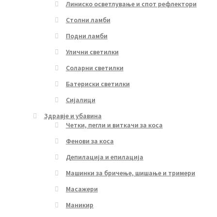
Линиско осветлување и спот рефлектори
Столни ламби
Подни ламби
Улични светилки
Соларни светилки
Батериски светилки
Сијалици
Здравје и убавина
Четки, пегли и виткачи за коса
Фенови за коса
Депилација и епилација
Машинки за бричење, шишање и тримери
Масажери
Маникир