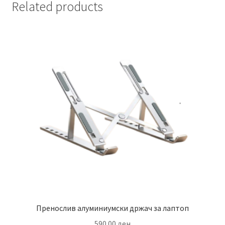
Related products
Пренослив алуминиумски држач за лаптоп
590.00
ден