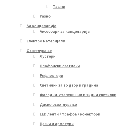
Ташни
Разно
За канцеларија
Аксесоари за канцеларија
Електро материјали
Осветлување
Лустери
Плафонски светилки
Рефлектори
Светилки за во двор и градина
Фасадни, степенишни и ѕидни светилки
Диско осветлување
LED ленти / трафоа / конектори
Цевки и арматури